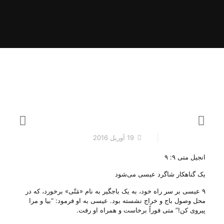
19 آوریل 2016
انجیل متی ۹: ۹
یک گناهکار شاگرد عیسی می‌شود
۹ عیسی بر سر راه خود، به یک باجگیر به نام «مَتّی» برخورد، که در
محل وصول باج و خراج نشسته بود. عیسی به او فرمود: “بیا و مرا
پیروی کن!” متی فوراً برخاست و همراه او رفت.