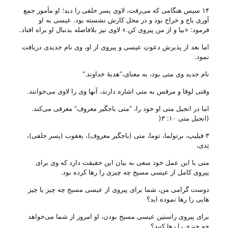
۱۴ سپس هنگامی که می‌رفت، لاوی پسر حلفی را دید؛ او مأمور جمع
آوری باج و خراج بود و در محل کارش نشسته بود. عیسی به او
فرمود: «بیا و از من پیروی کن.» لاوی نیز بلافاصله بدنبال او براه افتاد.
اما بعد از پذیرش دعوتِ عیسی و پیروی از او، وی نام جدیدی دریافت
نمود.
نام جدید وی متی بود، به معنای،”هدیهٔ خداوند.”
وقتی لوقا و مرقس به متی اشاره دارند، آنها وی را لاوی می‌‌خوانند.
اما در انجیل متی او خود را، “متی باجگیر معروف” معرفی می‌‌کند.
(انجیل متی ۱۰: ۳(
۳ فیلیپ، برتولما، توما، متی (باجگیر معروف)، یعقوب (پسر حلفی)،
تِدی،
متی با این عمل خود سعی به بیان این حقیقت دارد که وی برای
پیروی کامل از عیسی مسیح چه ‌چیزی را رها کرده بود.
دوست گرامی من، شما برای پیروی از عیسی مسیح چه چیز یا چیز
هایی را رها نموده اید؟
برای پیروی راستین عیسی مسیح بودن، او امروز از شما می‌‌خواهد
چه ‌چیزی را رها کنید؟