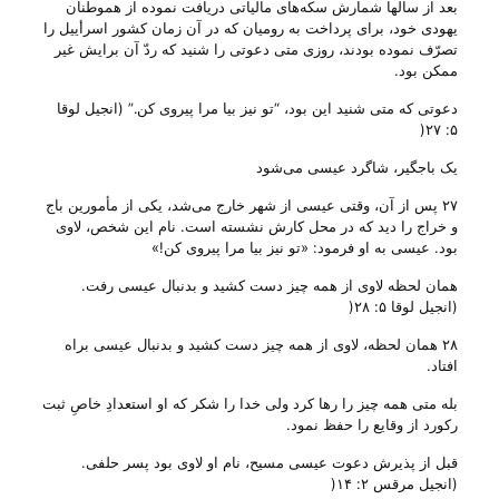
بعد از سالها شمارش سکه‌های مالیاتی دریافت نموده از هموطنان
یهودی خود، برای پرداخت به رومیان که در آن زمان کشور اسرأییل را
تصرّف نموده بودند، روزی متی دعوتی را شنید که ردّ آن برایش غیر
ممکن بود.
دعوتی که متی شنید این بود، “تو نیز بیا مرا پیروی کن.” (انجیل لوقا
۵: ۲۷(
یک باجگیر، شاگرد عیسی می‌شود
۲۷ پس از آن، وقتی عیسی از شهر خارج می‌شد، یکی از مأمورین باج
و خراج را دید که در محل کارش نشسته است. نام این شخص، لاوی
بود. عیسی به او فرمود: «تو نیز بیا مرا پیروی کن!»
همان لحظه لاوی از همه چیز دست کشید و بدنبال عیسی رفت.
(انجیل لوقا ۵: ۲۸(
۲۸ همان لحظه، لاوی از همه چیز دست کشید و بدنبال عیسی براه
افتاد.
بله متی همه چیز را رها کرد ولی‌ خدا را شکر که او استعدادِ خاصِ ثبت
رکورد از وقایع را حفظ نمود.
قبل از پذیرش دعوت عیسی مسیح، نام او لاوی بود پسر حلفی.
(انجیل مرقس ۲: ۱۴(