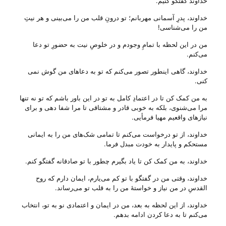
خداوند گفتگو کنیم.
خداوند، پدرِ آسمانی مهربانم؛ تو درونِ قلب من را می‌‌بینی و هر نیتِ
من را می‌‌شناسی!
من در این لحظه با تمامِ وجودم و در خلوصِ نیت به حضورِ تو دعا
می‌‌کنم.
خداوند، گاهی اینطور تصور می‌‌کنم که تو به دعا‌های من گوش نمی
کنی.
به من کمک کن تا در اعتمادِ کامل به تو در این باور باشم که تو نه تنها
مرا می‌‌شنوی، بلکه به خوبی قادر و مشتاقی تا مرا شفا دهی و برای
نیاز‌های واقعیم مهیا فرمأیی.
خداوند، از تو درخواست می‌‌کنم تا تمامی شک‌های من را به ایمانی
مستحکم و پایدار به خودت مبدل فرما.
خداوند، به من کمک کن تا یاد بگیرم چطور با تو صادقانه گفتگو کنم.
خداوند، وقتی من در گفتگو با تو کم می‌‌یارم، ایمان دارم که روح
القدسِ در من نیاز و خواستهٔ من را به قلب تو می‌‌رساند.
خداوند، از این لحظه به بعد، من در ایمان و اعتمادی نو به تو، انتخاب
می‌‌کنم تا به دعا کردن ادامه بدهم.