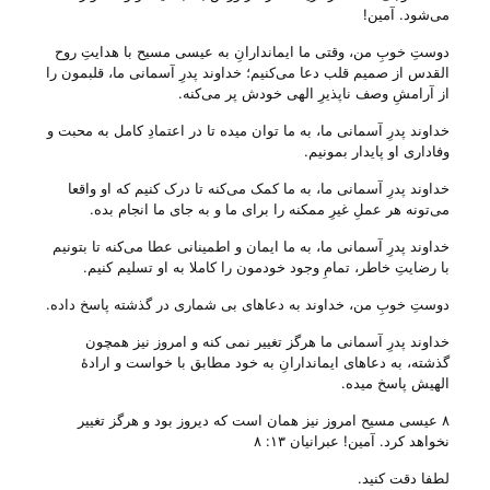
می‌شود. آمین!
دوستِ خوبِ من، وقتی ما ایماندارانِ به عیسی مسیح با هدایتِ روح
القدس از صمیم قلب دعا می‌‌کنیم؛ خداوند پدرِ آسمانی ما، قلبمون را
از آرامشِ وصف ناپذیرِ الهی خودش پر می‌‌کنه.
خداوند پدرِ آسمانی ما، به ما توان میده تا در اعتمادِ کامل به محبت و
وفاداری او پایدار بمونیم.
خداوند پدرِ آسمانی ما، به ما کمک می‌‌کنه تا درک کنیم که او واقعا
می‌‌تونه هر عملِ غیرِ ممکنه را برای ما و به جای ما انجام بده.
خداوند پدرِ آسمانی ما، به ما ایمان و اطمینانی عطا می‌‌کنه تا بتونیم
با رضایتِ خاطر، تمامِ وجود خودمون را کاملا به او تسلیم کنیم.
دوستِ خوبِ من، خداوند به دعا‌های بی‌ شماری در گذشته پاسخ داده.
خداوند پدرِ آسمانی ما هرگز تغییر نمی کنه و امروز نیز همچون
گذشته، به دعا‌های ایماندارانِ به خود مطابق با خواست و ارادهٔ
الهیش پاسخ میده.
۸ عیسی مسیح امروز نیز همان است که دیروز بود و هرگز تغییر
نخواهد کرد. آمین! عبرانیان ۱۳: ۸
لطفا دقت کنید.