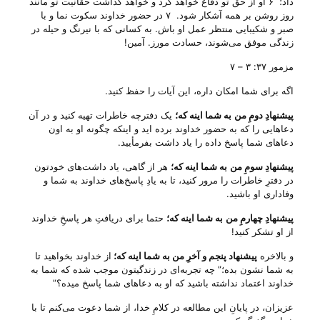
داد؛ ۶ او از حق تو دفاع خواهد کرد و خواهد گذاشت حقانیت تو مانند
روز روشن بر همه آشکار شود. ۷ در حضور خداوند سکوت نما و با
صبر و شکیبایی منتظر عمل او باش. به کسانی که با نیرنگ و حیله در
زندگی موفق می‌شوند، حسادت مورز. آمین!
مزمور ۳۷: ۳ – ۷
اگه برای شما امکان داره، این آیات را حفظ کنید.
پیشنهادِ دومِ من
به شما اینه که؛
یک دفترچه خاطرات تهیه کنید و در آن
دعاهایی را که به حضور خداوند برده اید و اینکه چگونه او به اون
دعا‌های شما پاسخ داده را یاد داشت بفرمأیید.
پیشنهادِ سومِ من
به شما اینه که؛
هر از گاهی، یاد داشت‌های خودتون
در دفترِ خاطرات را مرور کنید، تا به یادِ پاسخ‌های خداوند به شما و
وفاداری او باشید.
پیشنهادِ چهارمِ من
به شما اینه که؛
حتما برای دریافتِ هر پاسخِ خداوند
از او تشکر کنید!
و بالاخره
پیشنهاد پنجم و آخرِ من به شما اینه که؛
از خداوند بخواهید تا
به شما نشون بده؛” چه تجربه‌ای در زندگیتون موجب شده که شما به
خداوند اعتماد نداشته باشید که او به دعا‌های شما پاسخ میده؟”
عزیزان، در پایانِ این مطالعه در کلامِ خدا، از شما دعوت می‌‌کنم تا با