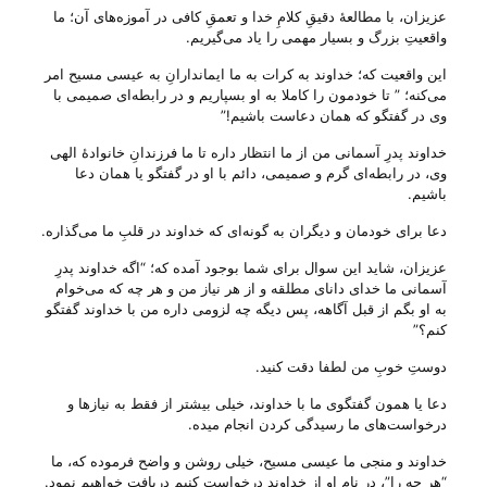
عزیزان، با مطالعهٔ دقیقِ کلامِ خدا و تعمقِ کافی در آموزه‌های آن؛ ما
واقعیتِ بزرگ و بسیار مهمی را یاد می‌‌گیریم.
این واقعیت که؛ خداوند به کرات به ما ایماندارانِ به عیسی مسیح امر
می‌‌کنه؛ ” تا خودمون را کاملا به او بسپاریم و در رابطه‌ای صمیمی با
وی در گفتگو که همان دعاست باشیم!”
خداوند پدرِ آسمانی من از ما انتظار داره تا ما فرزندانِ خانوادهٔ الهی
وی، در رابطه‌ای گرم و صمیمی، دائم با او در گفتگو یا همان دعا
باشیم.
دعا برای خودمان و دیگران به گونه‌ای که خداوند در قلبِ ما می‌‌گذاره.
عزیزان، شاید این سوال برای شما بوجود آمده که؛ “اگه خداوند پدرِ
آسمانی ما خدای دانای مطلقه و از هر نیاز من و هر چه که می‌‌خوام
به او بگم از قبل آگاهه، پس دیگه چه لزومی داره من با خداوند گفتگو
کنم؟”
دوستِ خوبِ من لطفا دقت کنید.
دعا یا همون گفتگوی ما با خداوند، خیلی بیشتر از فقط به نیاز‌ها و
درخواست‌های ما رسیدگی کردن انجام میده.
خداوند و منجی ما عیسی مسیح، خیلی روشن و واضح فرموده که، ما
“هر چه را”، در نام او از خداوند درخواست کنیم دریافت خواهیم نمود.