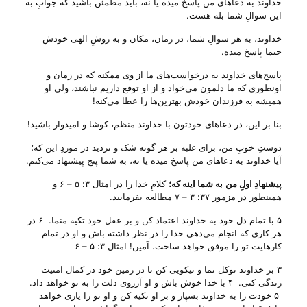
خداوند به دعا‌های من پاسخ میده یا نه، باید مطمئن باشید که جوابِ به
این سوالِ شما بله هست.
خداوند، به هر سوالِ شما، در زمان، مکان و به روشِ الهی خودش
حتما پاسخ میده.
پاسخ‌های خداوند به درخواست‌های ما از وی ممکنه که در زمان و
اونطوری که ما دلمون می‌‌خواد و از او توقع داریم نباشند، ولی‌ او
همیشه به فرزندان خودش بهترین‌ها را عطا می‌‌کنه!
بنا بر این، در دعا‌های خودتون با خداوند منظم، کوشا و امیدوار باشید!
دوستِ خوبِ من، برای غلبه بر هر گونه شک و تردید در موردِ این که؛
آیا خداوند به دعا‌های من پاسخ میده یا نه، به شما پنج پیشنهاد می‌‌کنم.
پیشنهادِ اولِ من
به شما اینه که؛
کلامِ خدا را در امثال ۳: ۵ – ۶ و
همینطور در مزمور ۳۷: ۳ – ۷ مطالعه بفرمایید.
۵ با تمام دل خود به خداوند اعتماد کن و بر عقل خود تکیه منما. ۶ در
هر کاری که انجام می‌دهی خدا را در نظر داشته باش و او در تمام
کارهایت تو را موفق خواهد ساخت. آمین! امثال ۳: ۵ – ۶
۳ بر خداوند توکل نما و نیکویی کن تا در زمین خود در کمال امنیت
زندگی کنی. ۴ با خدا خوش باش و او آرزوی دلت را به تو خواهد داد.
۵ خودت را به خداوند بسپار و بر او تکیه کن و او تو را یاری خواهد