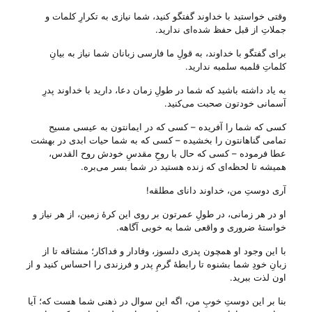
وقتی خواستید با خداوند گفتگو کنید، شما نیازی به تکرارِ کلمات و
جملاتِ از قبل حفظ شده‌ای ندارید.
برای گفتگو با خداوند، به قولِ ما فارسی زبانان شما نیاز به بیانِ
کلماتِ قلمبه سلمبه ندارید.
به یاد داشته باشید که شما در طولِ زمان دعا، دارید با خداوند پدرِ
آسمانی خودتون صحبت می‌‌کنید.
کسی که شما را آفریده – کسی که در ایمانتون به عیسی مسیح
تمامی گناهانتون را بخشیده – کسی که به شما حیات ابدی در بهشت
عطا فرموده – کسی که حال با روحِ مقدسِ خودش روح القدس،
همیشه تا لحظه‌ای که زنده هستید در شما بسر می‌‌بره.
آری دوستِ من، خداوند دانای مطلقه!
او در هر زمانی، در طولِ عمرتون بر روی این کرهٔ زمین، از هر نیاز و
خواستهٔ ضروری و واقعی شما به خوبی آگاهه.
با این وجود او همچون پدری دلسوز، وفادار و فداکار؛ مشتاقه تا از
زبانِ خودِ شما بشنوه تا رابطهٔ گرمِ پدر و فرزندی را احساس کنید و از
اون لذت ببرید.
بنا بر این دوستِ خوبِ من، اگه این سوال در ذهنی شما هست که؛ آیا