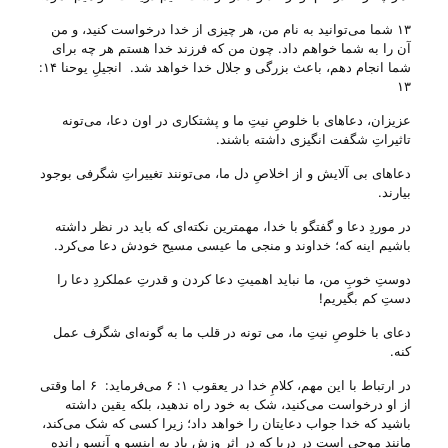
۱۳ شما می‌توانید به نام من، هر چیزی از خدا درخواست کنید، و من
آن را به شما خواهم داد. چون من که فرزند خدا هستم هر چه برای
شما انجام دهم، باعث بزرگی و جلال خدا خواهد شد. انجیلِ یوحنا ۱۴:
۱۳
عزیزان، دعا‌های با خلوصِ نیتِ ما و پشتکاری در اون دعا، می‌‌تونه
تاثیراتِ شگفت انگیزی داشته باشند.
دعا‌های بی‌ آلایش و از اخلاصِ دل ما، می‌‌تونند تغییراتِ شگرفی بوجود
بیارند.
در موردِ دعا و گفتگو با خدا، مهمترین نکته‌ای که باید در نظر داشته
باشیم اینه که؛ خداوند و منجی ما عیسی مسیح خودش دعا می‌‌کرد.
دوستِ خوبِ من، ما نباید اهمیتِ دعا کردن و قدرتِ عملکردِ دعا را
دستِ کم بگیریم!
دعای با خلوصِ نیتِ ما، می تونه در قلب ما به گونه‌ای شگرف عمل
کنه.
در ارتباط با این مهم، کلامِ خدا در یعقوب ۱: ۶ می‌‌فرماید: ۶ اما وقتی
از او درخواست می‌کنید، شک به خود راه ندهید، بلکه یقین داشته
باشید که خدا جواب دعایتان را خواهد داد؛ زیرا کسی که شک می‌کند،
مانند موجی است در دریا که در اثر وزش باد به اینسو و آنسو رانده