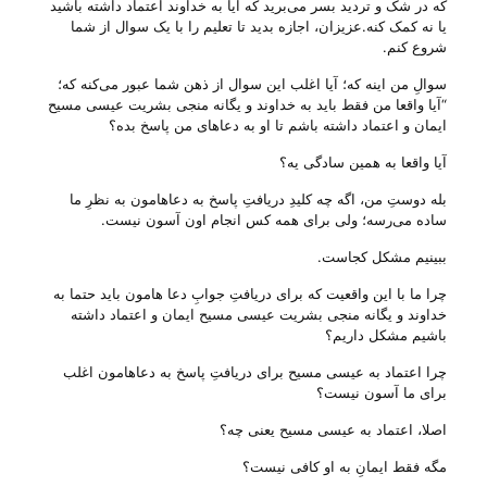
که در شک و تردید بسر می‌‌برید که آیا به خداوند اعتماد داشته باشید
یا نه کمک کنه.عزیزان، اجازه بدید تا تعلیم را با یک سوال از شما
شروع کنم.
سوالِ من اینه که؛ آیا اغلب این سوال از ذهن شما عبور می‌‌کنه که؛
“آیا واقعا من فقط باید به خداوند و یگانه منجی بشریت عیسی مسیح
ایمان و اعتماد داشته باشم تا او به دعا‌های من پاسخ بده؟
آیا واقعا به همین سادگی یه؟
بله دوستِ من، اگه چه کلیدِ دریافتِ پاسخ به دعاهامون به نظرِ ما
ساده می‌‌رسه؛ ولی‌ برای همه کس انجام اون آسون نیست.
ببینیم مشکل کجاست.
چرا ما با این واقعیت که برای دریافتِ جوابِ دعا هامون باید حتما به
خداوند و یگانه منجی بشریت عیسی مسیح ایمان و اعتماد داشته
باشیم مشکل داریم؟
چرا اعتماد به عیسی مسیح برای دریافتِ پاسخ به دعاهامون اغلب
برای ما آسون نیست؟
اصلا، اعتماد به عیسی مسیح یعنی چه؟
مگه فقط ایمانِ به او کافی نیست؟