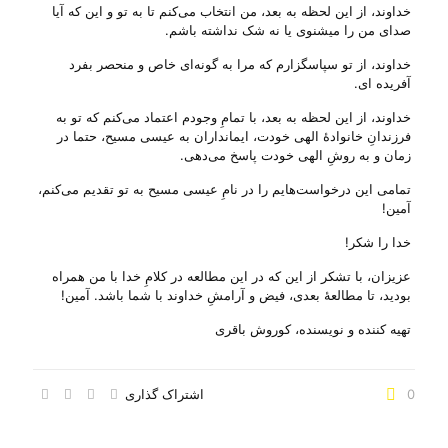
خداوند، از این لحظه به بعد، من انتخاب می‌‌کنم تا به تو و این که آیا
صدای من را میشنوی یا نه شک نداشته باشم.
خداوند، از تو سپاسگزارم که مرا به گونه‌ای خاص و منحصر بفرد
آفریده ای.
خداوند، از این لحظه به بعد، با تمامِ وجودم اعتماد می‌‌کنم که تو به
فرزندانِ خانوادهٔ الهی خودت، ایمانداران به عیسی مسیح، حتما در
زمان و به روشِ الهی خودت پاسخ می‌‌دهی.
تمامی این درخواست‌هایم را در نامِ عیسی مسیح به تو تقدیم می‌‌کنم،
آمین!
خدا را شکر!
عزیزان، با تشکر از این که در این مطالعه در کلامِ خدا با من همراه
بودید، تا مطالعهٔ بعدی، فیض و آرامشِ خداوند با شما باشد. آمین!
تهیه کننده و نویسنده، کوروش باقری
0
اشتراک گذاری