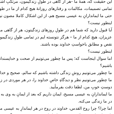
این حقیقت که، همهٔ ما -هر از گاهی در طولِ زندگیمون، مرتکبِ اشت
تمامی تصمیمات، مکالمات و رفتار‌های روزانهٔ هیچ کدام از ما در طول
حتی ما ایماندارانِ به عیسی مسیح هم، از این اشکال کاملا مصون نی
اینطور نیست؟
آیا قبول دارید که شما هم در طولِ روز‌های زندگیتون، هر از گاهی م
عزیزان، هیچ کدام از ما – هرگز نتونسته ایم در تمامی طولِ زندگی
نقص و مطابق باخواستِ خداوند بوده باشند.
اینطور نیست؟
اما سوال اینجاست که؛ پس ما چطور می‌‌تونیم از صحت و خداپسندانه 
باشیم؟
ما چطور می‌‌تونیم روشِ زندگی داشته باشیم که سالم، صحیح و خداپ
ما چطور می‌‌تونیم نظر و دیدگاهِ خاصِ خداوند را، در هر موردی در ز
دوستِ خوبِ من، لطفا دقت بفرمأیید.
ما ایماندارانِ به عیسی مسیح، ایمان داریم که بعد از ایمانِ به وی 
در ما زندگی می‌‌کنه.
اما چرا؟ چرا روح القدس، خداوند در روح در هر ایماندارِ به عیسی م