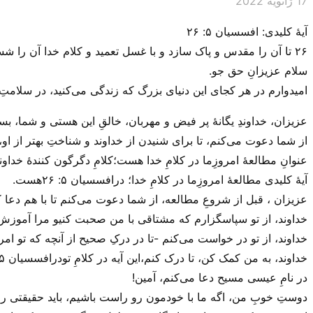
17 ژانویه 2022
آیهٔ کلیدی: افسسیان ۵: ۲۶
۲۶ تا آن را مقدس و پاک سازد و با غسل تعمید و کلام خدا آن را شستشو دهد،آمین!
سلام عزیزانِ حق جو.
امیدوارم در هر کجای این دنیای بزرگ که زندگی می‌‌کنید، در سلامتِ
عزیزان، خداوندِ یگانهٔ پر فیض و مهربان، خالقِ این هستی‌ و شما، ب
از شما دعوت می‌‌کنم، تا برای شنیدن از خداوند و شناختِ بهتر از او، 
عنوانِ مطالعهٔ امروزِما در کلامِ خدا هست؛کلامِ دگرگون کنندهٔ خداون
آیهٔ کلیدی مطالعهٔ امروزِما در کلامِ خدا؛ درافسسیان ۵: ۲۶هست.
عزیزان ، قبل از شروعِ مطالعه، از شما دعوت می‌‌کنم تا با هم دعا ک
خداوند، از تو سپاسگزارم که مشتاقی با من صحبت کنیو مرا آموزش
خداوند، از تو در خواست می‌‌کنم -تا در درکِ صحیح از آنچه که تو ا
خداوند، به من کمک کن، تا درک کنم،این آیه در کلامِ تودرافسسیان ۵: ۲۶، چه ربطی با زندگی امروزِ من داره.
در نامِ عیسی مسیح دعا می‌‌کنم، آمین!
دوستِ خوبِ من، اگه ما با خودمون رو راست باشیم، باید حقیقتی را 