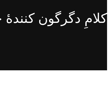
کلامِ دگرگون کنندهٔ 