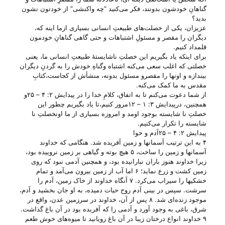
گناهانِ خودشون بدونند، فکر می‌‌کنید “چه واکنشی” از خودتون نشون
بدید؟
عزیزان، یکی از خصلت‌های طبیعتِ انسانی بسیاری ازما اینه که،
دیگران را مقصر و مسئولِ اشتباهات و حتی گاهی گناهانِ خودمون
قلمداد کنیم.
برای اینکه یاد بگیریم این خصلتِ ناشایستهٔ طبیعتِ انسانی ما، یعنی
خصلتی که اغلب سعی می‌‌کنه اشتباه وگناهِ خودش را به گردنِ دیگران
بیندازه و اونها را مقصرو مسئول بدونه، منشأش از کجاست،کتابِ
مقدس به ما کمک می‌‌کنه.
از شما دعوت می‌‌کنم تا به اتفاق، کلامِ خدا را در پیدایش ۲: ۴ – ۲۵و
همچنین، درپیدایش ۳: ۱ – ۱۲مرور کنیم،تا یاد بگیریم چطور این
خصلتِ نا شایسته بوجود اومد و امروزه بسیاری از ما اونخصلتِ نا
شایسته را تکرار می‌‌کنیم.
پیدایش ۲: ۴ – ۲۵آدم و حوا
۴ به این ترتیب آسمانها و زمین آفریده شد. هنگامی که خداوند
آسمانها و زمین را ساخت، ۵ هیچ بوته و گیاهی بر زمین نروییده بود،
زیرا خداوند هنوز باران نبارانیده بود، و همچنین آدمی نبود که روی
زمین کشت و زرع نماید؛ ۶ اما آب از زمین بیرون می‌آمد و تمام
خشکیها را سیراب می‌کرد. ۷ آنگاه خداوند از خاک زمین، آدم را
سرشت. سپس در بینی آدم روح حیات دمیده، به او جان بخشید و آدم،
موجود زنده‌ای شد. ۸ پس از آن، خداوند در سرزمین عدن، واقع در
شرق، باغی به وجود آورد و آدمی را که آفریده بود در آن باغ گذاشت.
۹ خداوند انواع درختان زیبا در آن باغ رویانید تا میوه‌های خوش طعم