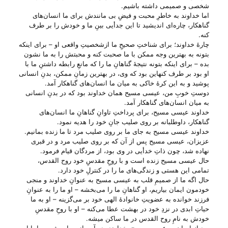
شخصی و صمیمی داشته باشیم.
اما خداوند به خاطرِ محبت و فیضِ بی‌ مانندش برای ما انسان‌های
گناهکار، چاره‌ای اندیشید تا این جدأیی بینِ ما و خودش را بر طرف
کنه.
چارهٔ خداوند؛ برای شناختِ صحیحِ ما ازشخصیتِ واقعی او – برای اینکه
بتونه به بهترین وجه ممکن با ما صحبت کنه و محبتش را به ما نشون
بده – برای اینکه بتونه نتیجهٔ گناهانِ ما را که مانعِ رابطه داشتنِ ما با
او بود بر طرف کنهاین بود که وی، در بهترین زمانِ ممکن، بدنِ انسانی
پوشید و به این کرهٔ خاکی به میان ما انسان‌های گناهکار آمد.
دوستِ خوبِ من، عیسی مسیح همان خداوند بود که در بدنِ انسانی
به میان انسان‌های گناهکار آمد.
خداوند عیسی مسیح، برای پرداختِ تاوانِ گناهانِ ما انسان‌های
گناهکار، داوطلبانه بر روی صلیب جانِ خود را هدیه نمود.
خداوند عیسی مسیح به جای ما بر روی صلیب مرد تا ما زنده بمانیم.
عزیزان، عیسی مسیح پس از آن که بر روی صلیب مرد و در قبری
نهاده شد، چون ذاتِ خدأیی در وی بود، از مردگان قیام فرمود.
حال عیسی مسیح زنده است و با روحِ مقدسِ خود روح القدس،
تمامی این هستی‌ و زندگی‌های ما را در کنترلِ خود دارد.
حال اگه ما از صمیمِ قلب به عیسی مسیح به عنوانِ خداوند و منجی
خودمون ایمان بیاریم، او گناهانِ ما را می‌‌بخشه – او ما را به عنوانِ
فرزند خوانده به عضویتِ خانوادهٔ الهی خود بر می‌‌گزینه – او به ما
حیاتِ ابدی در نزدِ خود در بهشت عطا می‌‌کنه – او با روحِ مقدسِ
خودش به نامِ روح القدس در ما ساکن میشه.