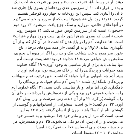
دهند. او در وسط باغ، «درخت حیات» و همچنین «درخت شناخت نیک
و بد» را قرار داد. ۱۰ از سرزمین عدن رودخانه‌ای بسوی باغ جاری شد
تا آن را آبیاری کند. سپس این رودخانه به چهار رود کوچکتر تقسیم
گردید. ۱۱و۱۲ رود اول «فیشون» است که از سرزمین حَویله می‌گذرد.
در آنجا طلای خالص، مروارید و سنگ جزع یافت می‌شود. ۱۳ رود دوم
«جیحون» است که از سرزمین کوش عبور می‌کند. ۱۴ سومین رود،
«دجله» است که بسوی شرق آشور جاری است و رود چهارم «فرات»
است. ۱۵ خداوند، آدم را در باغ عدن گذاشت تا در آن کار کند و از آن
نگهداری نماید، ۱۶و۱۷ و به او گفت: «از همه میوه‌های درختان باغ
بخور، بجز میوه درخت شناخت نیک و بد، زیرا اگر از میوه آن بخوری،
مطمئن باش خواهی مرد.» ۱۸ خداوند فرمود: «شایسته نیست آدم
تنها بماند. باید برای او یار مناسبی به وجود آورم.» ۱۹ آنگاه خداوند
همه حیوانات و پرندگانی را که از خاک سرشته بود، نزد آدم آورد تا
ببیند آدم چه نامهایی بر آنها خواهد گذاشت. بدین ترتیب تمام حیوانات
و پرندگان نامگذاری شدند.۲۰ پس آدم تمام حیوانات و پرندگان را
نامگذاری کرد، اما برای او یار مناسبی یافت نشد. ۲۱ آنگاه خداوند آدم
را به خواب عمیقی فرو برد و یکی از دنده‌هایش را برداشت و جای آن
را با گوشت پُر کرد، ۲۲ و از آن دنده، زنی سرشت و او را پیش آدم
آورد. ۲۳ آدم گفت: «این است استخوانی از استخوانهایم و گوشتی از
گوشتم. نام او “نسا” باشد، چون از انسان گرفته شد.» ۲۴ به این
سبب است که مرد از پدر و مادر خود جدا می‌شود و به همسر خود
می‌پیوندد، و از آن پس، آن دو یکی می‌شوند. ۲۵ آدم و همسرش، هر
چند برهنه بودند، ولی احساس خجالت نمی‌کردند.آمین!
پیدایش ۳: ۱ – ۱۲سقوط انسان