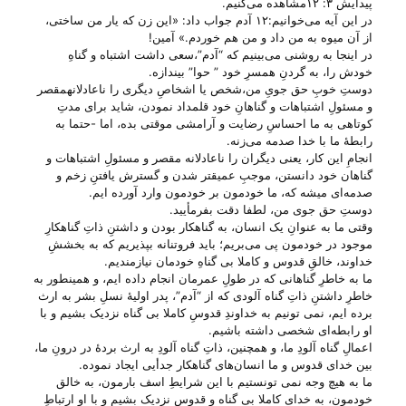
پیدایش ۳: ۱۲مشاهده می‌‌کنیم.
در این آیه می‌‌خوانیم:۱۲ آدم جواب داد: «این زن که یار من ساختی،
از آن میوه به من داد و من هم خوردم.» آمین!
در اینجا به روشنی می‌‌بینیم که “آدم”،سعی داشت اشتباه و گناهِ
خودش را، به گردنِ همسرِ خود ” حوا” بیندازه.
دوستِ خوبِ حق جویِ من،شخص یا اشخاصِ دیگری را ناعادلانهمقصر
و مسئولِ اشتباهات و گناهانِ خود قلمداد نمودن، شاید برای مدتِ
کوتاهی به ما احساسِ رضایت و آرامشی موقتی بده، اما -حتما به
رابطهٔ ما با خدا صدمه می‌‌زنه.
انجامِ این کار، یعنی دیگران را ناعادلانه مقصر و مسئولِ اشتباهات و
گناهان خود دانستن، موجبِ عمیقتر شدن و گسترش یافتنِ زخم و
صدمه‌ای میشه که، ما خودمون بر خودمون وارد آورده ایم.
دوستِ حق جوی من، لطفا دقت بفرمأیید.
وقتی ما به عنوانِ یک انسان، به گناهکار بودن و داشتنِ ذاتِ گناهکارِ
موجود در خودمون پی می‌‌بریم؛ باید فروتنانه بپذیریم که به بخششِ
خداوند، خالقِ قدوس و کاملا بی‌ گناهِ خودمان نیازمندیم.
ما به خاطرِ گناهانی که در طولِ عمرمان انجام داده ایم، و همینطور به
خاطرِ داشتنِ ذاتِ گناه آلودی که از “آدم”، پدر اولیهٔ نسلِ بشر به ارث
برده ایم، نمی تونیم به خداوندِ قدوسِ کاملا بی‌ گناه نزدیک بشیم و با
او رابطه‌ای شخصی داشته باشیم.
اعمالِ گناه آلودِ ما، و همچنین، ذاتِ گناه آلودِ به ارث بردهٔ در درونِ ما،
بین خدای قدوس و ما انسان‌های گناهکار جدأیی ایجاد نموده.
ما به هیچ وجه نمی تونستیم با این شرایطِ اسف بارمون، به خالق
خودمون، به خدای کاملا بی‌ گناه و قدوس نزدیک بشیم و با او ارتباطِ