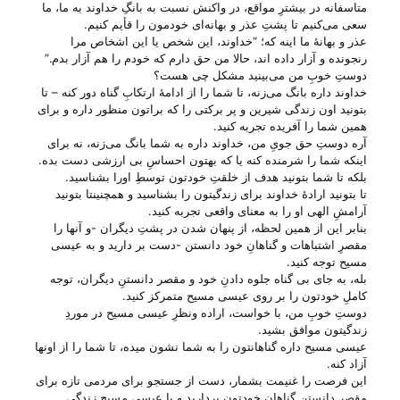
متاسفانه در بیشترِ مواقع، در واکنش نسبت به بانگِ خداوند به ما، ما
سعی می‌‌کنیم تا پشتِ عذر و بهانه‌ای خودمون را قأیم کنیم.
عذر و بهانهٔ ما اینه که؛ “خداوند، این شخص یا این اشخاص مرا
رنجونده و آزار داده ا‌ند، حالا من حق دارم که خودم را هم آزار بدم.”
دوستِ خوبِ من می‌‌بینید مشکل چی‌ هست؟
خداوند داره بانگ می‌‌زنه، تا شما را از ادامهٔ ارتکابِ گناه دور کنه – تا
بتونید اون زندگی شیرین و پر برکتی را که براتون منظور داره و برای
همین شما را آفریده تجربه کنید.
آره دوستِ حق جویِ من، خداوند داره به شما بانگ می‌‌زنه، نه برای
اینکه شما را شرمنده کنه یا که بهتون احساسِ بی‌ ارزشی دست بده.
بلکه تا شما بتونید هدف از خلقتِ خودتون توسطِ اورا بشناسید.
تا بتونید ارادهٔ خداوند برای زندگیتون را بشناسید و همچنینتا بتونید
آرامشِ الهی او را به معنای واقعی تجربه کنید.
بنابر این از همین لحظه، از پنهان شدن در پشتِ دیگران -و آنها را
مقصرِ اشتباهات و گناهانِ خود دانستن -دست بر دارید و به عیسی
مسیح توجه کنید.
بله، به جای بی‌ گناه جلوه دادنِ خود و مقصر دانستنِ دیگران، توجه
کاملِ خودتون را بر روی عیسی مسیح متمرکز کنید.
دوستِ خوبِ من، با خواست، اراده ونظرِ عیسی مسیح در موردِ
زندگیتون موافق بشید.
عیسی مسیح داره گناهانتون را به شما نشون میده، تا شما را از اونها
آزاد کنه.
این فرصت را غنیمت بشمار، دست از جستجو برای مردمی تازه برای
مقصر دانستنِ گناهانِ خودتون بردارید و با عیسی مسیح زندگی