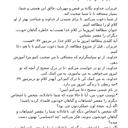
عزیزان، خداوندِ یگانهٔ پر فیض و مهربان، خالقِ این هستی‌ و شما،
بسیار مشتاقه تا با شما صحبت کنه.
از شما دعوت می‌‌کنم، تا برای شنیدن از خداوند و شناختِ بهتر از او،
کلامِ او را مطالعه کنیم.
عنوانِ مطالعهٔ امروزِما در کلامِ خدا هست؛به خاطره گناهانِ خودت،
دیگران را مقصر نشناس.
آیهٔ کلیدی مطالعهٔ امروزِ ما در کلامِ خدا، در مزمورِ ۳۲: ۳هست.
عزیزان ، قبل از شروعِ مطالعه، از شما دعوت می‌‌کنم تا با هم دعا
کنیم.
خداوند، از تو سپاسگزارم که مشتاقی با من صحبت کنیو مرا آموزش
دهی.
خداوند، از تو در خواست می‌‌کنم -تا در درکِ صحیح از آنچه که تو
امروز می‌‌خواهی به من بیاموزی، به من کمک کنی.
خداوند، به من کمک کن تا درک کنم،این آیهدر کلامِ تو درمزمورِ ۳۲:
۳چه ربطی با زندگی امروزِ من دارد.
در نامِ عیسی مسیح دعا می‌‌کنم.آمین!
*
دوستِ خوبِ من، آیا تا حالا شده که شما ناعادلانه، شخص یا اشخاصِ
دیگری را مقصرِ اشتباهات و گناهانِ خودتون قلمداد کرده باشید!
اگه آره، نتیجهٔ اون عملکردتون چی‌ بود؟
اگه شخص یا اشخاصِ دیگه ای، ناعادلانه شما را مقصرِ اشتباهات و
گناهانِ خودشون بدونند، فکر می‌‌کنید “چه احساسی” بهتون دست
میده؟
اگه شخص یا اشخاصی دیگه ای، ناعادلانه شما را مقصرِ اشتباهات و