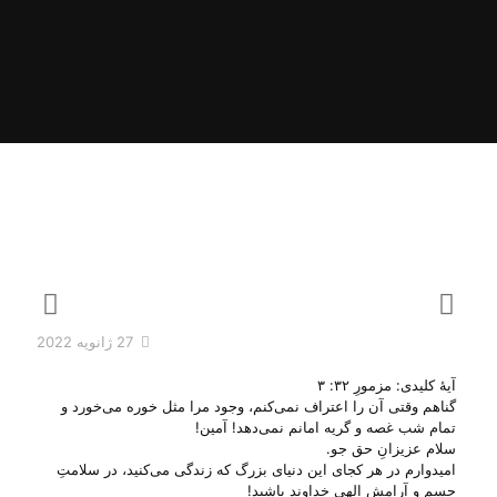
27 ژانویه 2022
آیهٔ کلیدی: مزمورِ ۳۲: ۳
گناهم وقتی آن را اعتراف نمی‌کنم، وجود مرا مثل خوره می‌خورد و
تمام شب غصه و گریه امانم نمی‌دهد! آمین!
سلام عزیزانِ حق جو.
امیدوارم در هر کجای این دنیای بزرگ که زندگی می‌‌کنید، در سلامتِ
جسم و آرامشِ الهی خداوند باشید!