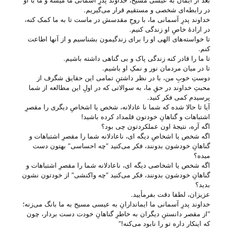
بعد از ایمان به عیسی مسیح، خداوند پدرِ آسمانی ما میشه و ما با او
در رابطه‌ای شخصی و مستقیم قرار می‌‌گیریم.
خداوند پدرِ آسمانی ما، با روحِ مقدسش در ماست تا به ما کمک کنه،
در ارادهٔ خاصِ او زندگی کنیم.
تا خواسته‌های الهی او را برای زندگیمون بشناسیم و از آنها اطاعت
کنم.
تا ما را قادر کنه زندگی پاک و بی‌ گناهی داشته باشیم.
تا در میان مردمان نور و نمکِ او باشیم.
دوستِ خوبِ من، با در نظر داشتنِ تمامی این حقایق شگرف از
محبتِ خداوند در حقِ ما، به سوالاتی که در اولِ این مطالعه از شما
پرسیدم کمی فکر کنید.
آیا تا حالا شده که شما نا عادلانه، شخص یا اشخاصِ دیگری را مقصرِ
اشتباهات و گناهانِ خودتون قلمداد کرده باشید!
اگه آره، نتیجهٔ اون عملکردتون چی‌ بود؟
اگه شخص یا اشخاصِ دیگه ای، ناعادلانه شما را مقصرِ اشتباهات و
گناهانِ خودشون بدونند، فکر می‌‌کنید “چه احساسی” بهتون دست
میده؟
اگه شخص یا اشخاصی دیگه ای، ناعادلانه شما را مقصرِ اشتباهات و
گناهانِ خودشون بدونند، فکر می‌‌کنید “چه واکنشی” از خودتون نشون
بدید؟
عزیزان، لطفا دقت بفرمأیید.
خداوند پدرِ آسمانی ما ایماندارانِ به عیسی مسیح به ما بانگ می‌‌زنه؛
“از مقصر دانستنِ دیگران به خاطرِ گناهانِ خودت دست بردار، چون
که اینکار داره تو را نابود می‌‌کنه!”