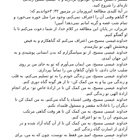
تازه‌ای را شروع کنید.
در آیهٔ کلیدی مطالعهٔ امروزمان در مزمورِ ۳۲: ۳خواندیم که؛
۳ گناهم وقتی آن را اعتراف نمی‌کنم، وجود مرا مثل خوره می‌خورد و
تمام شب غصه و گریه امانم نمی‌دهد! آمین!
عزیزان، در پایانِ این مطالعه در کلامِ خدا، از شما دعوت می‌‌کنم تا با
او گفتگو کنیم.
خداوندعیسی مسیح،من اعتراف می‌‌کنم که گناهکارم و به فیض
وبخششِ الهی تو نیازمندم.
خداوند عیسی مسیح، از تو سپاسگزارم که بدن انسانی پوشیدی و به
این جهان آمدی.
خداوند عیسی مسیح، من ایمان می‌‌آورم که تو به جای من بر روی
صلیب جان دادی، تا تاوانِ گناهانِ من را تماماً بپردازی.
خداوند عیسی مسیح، من زندگی خودم را به تو تسلیم می‌‌کنم، به قلب
و زندگی من بیا و به من کمک کن- تا از هر گونه گناه دوری کنم.
خداوند عیسی مسیح، به من کمک کن تا در ارادهٔ خاصِ تو- برای انجامِ
ارادهٔ الهی تو زندگی کنم.
خداوند عیسی مسیح، وقتی اشتباه یا گناه می‌‌کنم، به من کمک کن تا
دیگران را ناعادلانه مقصر و مسئول قلمداد نکنم.
خداوند عیسی مسیح، به من کمک کن تا هر وقت گناهی مرتکب
می‌‌شوم، آن را به تو اعتراف کنم.
خداوند عیسی مسیح، به من کمک کن تا از آن گناه آزاد شده و در
آزادی از اسارتِ گناه زندگی کنم.
خداوند عیسی مسیح، امیدِ من فقط به توست، چون که به من، برای