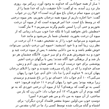
۱ مـار از همه حیواناتـی که خداوند به وجود آورد، زیرکتر بود. روزی
مار نزد زن آمده، به او گفت: «آیا حقیقت دارد که خدا شما را از
خوردن میوه تمام درختان باغ منع کرده است؟» ۲و۳ زن در جواب
گفت: «ما اجازه داریم از میوه همه درختان بخوریم، بجز میوه درختی
که در وسط باغ است. خدا امر فرموده است که از میوه آن درخت
نخوریم و حتی آن را لمس نکنیم وگرنه می‌میریم.» ۴ مار گفت:
«مطمئن باش نخواهید مُرد! ۵ بلکه خدا خوب می‌داند زمانی که از
میوه آن درخت بخورید، چشمان شما باز می‌شود و مانند خدا
می‌شوید و می‌توانید خوب را از بد تشخیص دهید.» ۶ آن درخت در
نظر زن، زیبا آمد و با خود اندیشید: «میوه این درختِ دلپذیر، می‌تواند،
خوش طعم باشد و به من دانایی ببخشد.» پس از میوه درخت چید و
خورد و بـه شوهـرش هـم داد و او نیـز خـورد. ۷آنگاه چشمانِ هر دو
باز شد و از برهنگی خود آگاه شدند؛ پس با برگهای درختِ انجیر
پوششی برای خود درست کردند. ۸ عصر همان روز، آدم و زنش،
صدای خداوند را که در باغ راه می‌رفت شنیدند و خود را لابلای درختان
پنهان کردند. ۹ خداوند آدم را ندا داد: «ای آدم، چرا خود را پنهان
می‌کنی؟» ۱۰ آدم جواب داد: «صدای تو را در باغ شنیدم و ترسیدم،
زیرا برهنه بودم؛ پس خود را پنهان کردم.» ۱۱ خداوند فرمود: «چه
کسی به تو گفت که برهنه‌ای؟ آیا از میوه آن درختی خوردی که به تو
گفته بودم از آن نخوری؟» ۱۲ آدم جواب داد: «این زن که یار من
ساختی، از آن میوه به من داد و من هم خوردم.» آمین!
دوستِ خوبِ من،اولین نمونهٔ مقصر قلمداد کردنِ دیگران- برای
اشتباه و گناهِ مرتکب شده توسط کسی را، ما در کتابِ مقدس در