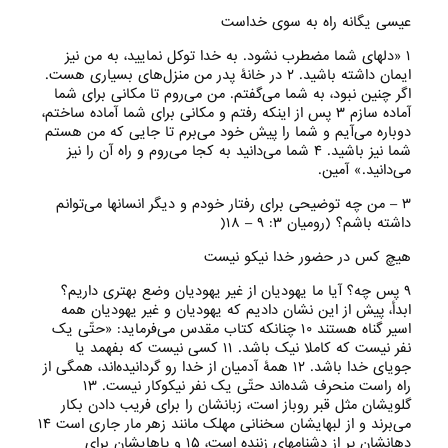
عیسی یگانه راه به سوی خداست
۱ «دلهای شما مضطرب نشود‌. به خدا توکل نمایید، به من نیز
ایمان داشته باشید‌. ۲ در خانۀ پدر من منزل‌های بسیاری هست‌.
اگر چنین نبود، به شما می‌گفتم‌. من می‌روم تا مکانی برای شما
آماده سازم ۳ پس از اینکه رفتم و مکانی برای شما آماده ساختم،
دوباره می‌آیم و شما را پیش خود می‌برم تا جایی که من هستم
شما نیز باشید‌. ۴ شما می‌دانید به کجا می‌روم و راه آن را نیز
می‌دانید‌‌.» آمین‌.
۳ – من چه توضیحی برای رفتار خودم و دیگر انسانها می‌‌توانم
داشته باشم؟ (رومیان ۳: ۹ – ۱۸(
هیچ کس در حضور خدا نیکو نیست
۹ پس چه؟ آیا ما یهودیان از غیر یهودیان وضع بهتری داریم؟
ابدأ، پیش از این نشان دادیم که یهودیان و غیر یهودیان همه
اسیر گناه هستند ۱۰ چنانکه کتاب مقدس می‌فرماید: «حتّی یک
نفر نیست که کاملا نیک باشد‌. ۱۱ کسی نیست که بفهمد یا
جویای خدا باشد‌. ۱۲ همۀ آدمیان از خدا رو گردانیده‌اند، همگی از
راه راست منحرف شده‌اند حتّی یک نفر نیکوکار نیست‌. ۱۳
گلویشان مثل قبر روباز است، زبانشان را برای فریب دادن بکار
می‌برند و از لبهایشان سخنانی مهلک مانند زهر مار جاری است ۱۴
دهانشان پر از دشنامهای زننده است، ۱۵ و پاهایشان برای