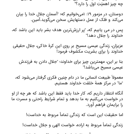
چه چیز اهمیّتِ اول را دارد؟”
دوستان، در مزمور ۱۹: ۱می‌‌خوانیم که؛ “آسمان جلال خدا را بیان
می‌‌کند و فلک از عمل دستهایش سخن می‌‌گوید.آمین‌.
پس در می یابیم که، “پر ارزش‌ترین هدف بشر باید این باشد که،
خداوند را جلال دهد!”
عزیزان، زندگی عیسی مسیح بر روی این کرهٔ خاکی، جلال حقیقی
خداوند را برای بشریت مکشوف فرمود!
بنا بر این، مهمترین چیز برای خداوند؛ “جلال دادن به فرزندش
عیسی مسیح می‌‌باشد!”
معمولاً طبیعت انسانی ما در دام چنین فکری گرفتار می‌‌شود که،
“ما” در مرکز همهٔ خلقت خداوند هستیم.
آنگاه انتظار داریم که، کار خدا باید فقط این باشد که هر چه از او
در خواست می‌‌کنیم به ما بدهد و تمام شرایط راحتی و مسرت ما
را برایمان فراهم آورد.
اما حقیقت این است که زندگی تمامأ مربوط به خداست!
زندگی تماماً مربوط به اراده، خواست الهی و جلال خداست!