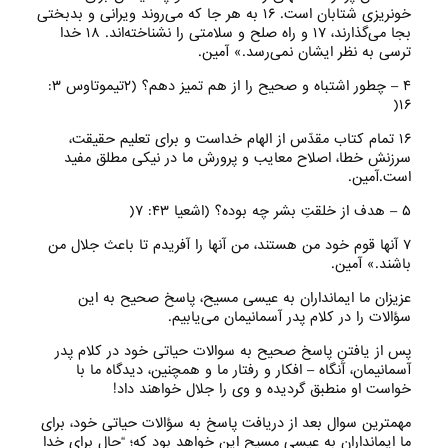
خونریزی شتابان است‌. ۱۶ به هر جا که می‌روند ویرانی و بدبختی
بجا می‌گذارند، ۱۷ و راه صلح و سلامتی را نشناخته‌اند‌. ۱۸ خدا
ترسی به نظر ایشان نمی‌رسد‌‌.» آمین‌.
۴ – چطور اشتباه و صحیح را از هم تمیز دهم؟ (۲تیموتاوس ۳:
۱۶(
۱۶ تمام کتاب مقدّس از الهام خداست و برای تعلیم حقیقت،
سرزنش خطا، اصلاح معایب و پرورش ما در نیکی مطلق مفید
است.آمین‌.
۵ – هدف از خلقتِ بشر چه بوده؟ (اشعیا ۴۳: ۷(
۷ آنها قوم خود من هستند، من آنها را آفریدم تا باعث جلال من
باشند.» آمین‌.
عزیزان ما ایمانداران به عیسی مسیح، پاسخ صحیح به این
سؤالات را در کلام پدر آسمانیمان می‌‌یابیم.
پس از یافتنِ پاسخ صحیح به سوالات حیاتی خود در کلام پدر
آسمانیمان، آنگاه – افکار و رفتار ما و همچنین، دیدگاه ما با
خواست او منطبق گردیده و وی را جلال خواهند داد!
مهمترین سوال بعد از دریافت پاسخ به سؤالات حیاتی خود، برای
ما ایمانداران به عیسی مسیح این خواهد بود که؛ “حال برای خدا