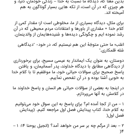
بدین معنا که، دیدگاه ما نسبت به خدا – زندگی خودمان، دنیا، و
هر ‌چیزی که در آن‌ است، از تکه هایی بسیار گوناگون به هم
آمیخته اند.
برای مثال، دیدگاه بسیاری از ما، مخلوطی است از؛ مقدار کمی از
کلام خدا + مقداری از باور‌ها و اعتقادات مردمِ محیطی که در آن
رشد نموده ایم و چگونگی دیده‌ها و شنیده‌هایمان از والدینمان.
اغلب؛ ما حتی متوجّهٔ این هم نیستیم که، در خود- “دیدگاهی
شله قلمکاری.”
دوستان، به عنوان یک ایماندار به عیسی مسیح، برای برخورداری
از دیدگاهی مطابق با دیدگاه خداوند، پدر آسمانیمان، و یافتن
پاسخ صحیح برای سوالات حیاتی خود، ما موظفیم تا با کلام خدا
به خوبی آشنا بوده و در آن تفحص نمأییم.
در اینجا به بعضی از سؤالات حیاتی هر انسان و پاسخ خداوند ما
در کلامش به آنها می‌‌پردازم.
۱ – من از کجا آمده ام؟ برای پاسخ به این سوال خود می‌‌توانیم
به کلام خدا، کتابِ پیدایش فصل اول مراجعه کنیم. (پیدایش
فصل اول(
۲ – بعد از مرگم چه بر سر من خواهد آمد؟ (انجیل یوحنا ۱۴: ۱ –
۴(