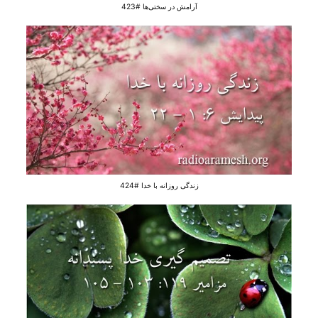
آرامش در سختی‌ها #423
زندگی روزانه با خدا #424