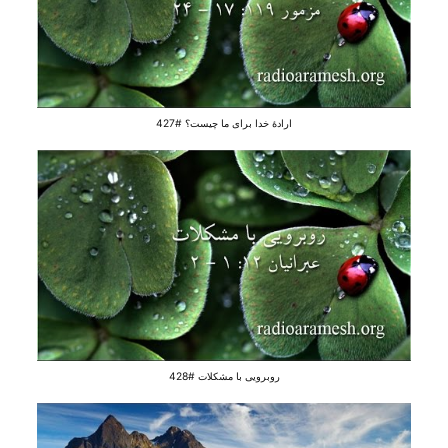
ارادهٔ خدا برای ما چیست؟ #427
روبرویی با مشکلات #428