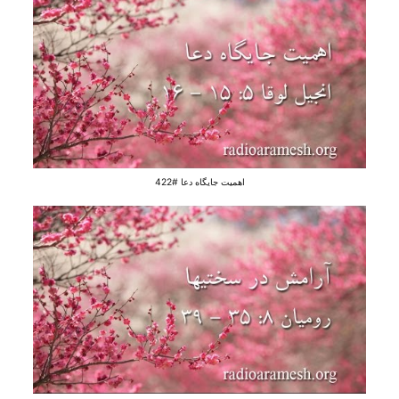
اهمیت جایگاه دعا #422