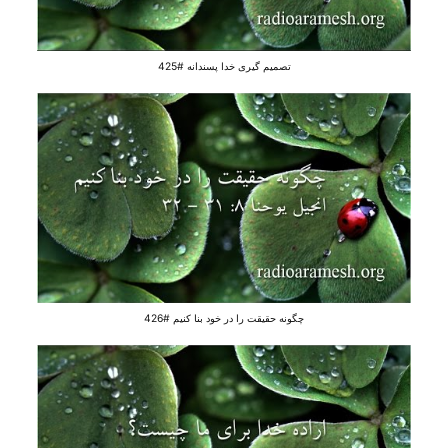
تصمیم گیری خدا پسندانه #425
چگونه حقیقت را در خود بنا کنیم #426