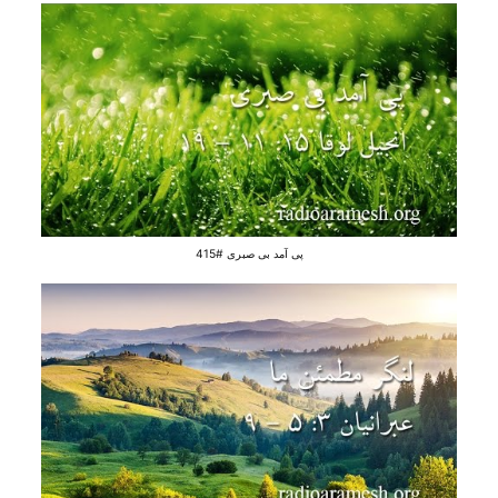
پی آمد بی‌ صبری #415