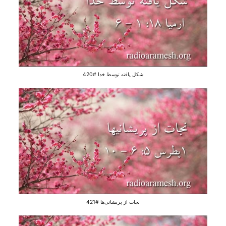
شکل یافته توسط خدا #420
نجات از پریشانی‌ها #421