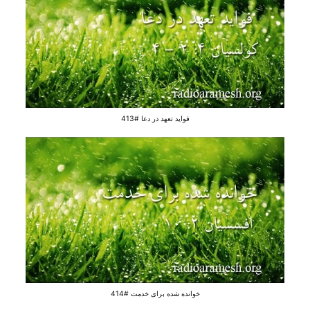
فواید تعهد در دعا #413
خوانده شده برای خدمت #414