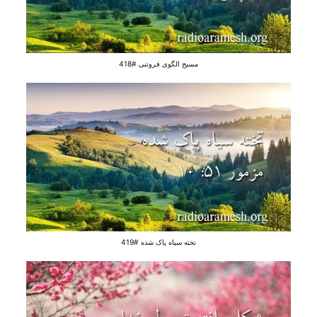
مسیح الگوی فروتنی #418
تخته سیاه پاک شده #419