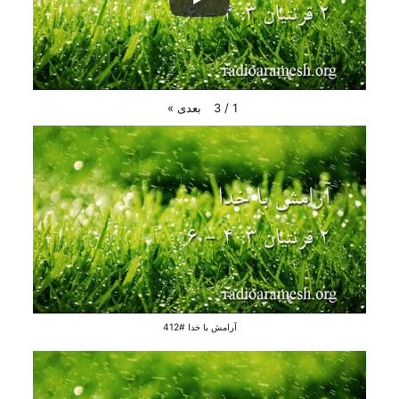
بعدی
»
3
/
1
آرامش با خدا #412