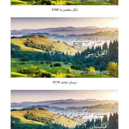
لنگر مطمئن ما #416
ترسان نباشید #417