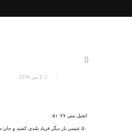
2 می 2014
انجیل متی ۲۷: ۵۱