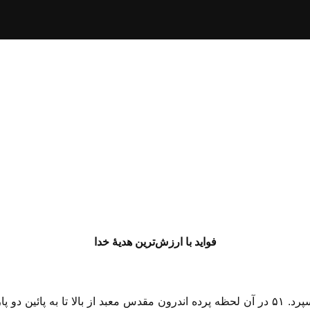
فواید با ارزش‌ترین هدیهٔ خدا
۵۰ عیسی بار دیگر فریاد بلندی کشید و جان سپرد. ۵۱ در آن لحظه پرده اندرون مقدس معبد از ب