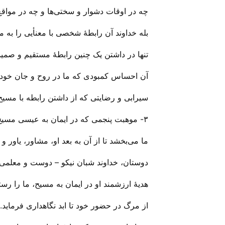
چه در اوقات دشوار و سختی‌ها و چه در مواقع
بله خداوند آن رابطهٔ شخصی با معنأیی را به ما
تنها در داشتن یک چنین رابطهٔ مستقیم و صم
آن احساس کمبودی که ما در روح و جان خود د
سیرابی و رضایتی که از داشتن رابطه با مسیح
۳- موهبت پنجمی که در ایمان به عیسی مسیح – خداوند به ما هدیه می‌‌فرماید این است که، “او روح القدس خود را به
ما می‌‌بخشد تا از آن به بعد او، مشاور، یاور
دوستان، خداوند شبان نیکو – دوست و معلمی د
هدیهٔ ارزشمند او در ایمان به مسیح، ما را رست
از مرگ در حضور خود تا ابد نگاهداری فرماید.