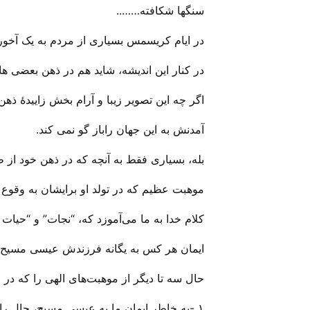
سنگها شکافته……..
در ایام کریسمس بسیاری از مردم به ‌یک آخوری
در کنار این اندیشه، شاید هم در ذهن بعضی 
اگر چه این تصویر زیبا و آرام بخش زاییدهٔ ذ
آمدنش به این جهان راباز گو نمی کند.
بله، بسیاری فقط به آنچه که در ذهن خود از 
موهبت عظیم که در تولد او برایشان به وقوع 
کلام خدا به ما می‌‌آموزد که، “نجات” و “حیا
ایمان هر کس به یگانه فرزندش عیسی مسیح ب
حال سه تا دیگر از موهبت‌های الهی را که در 
۱ -به خاطر ایمان ما به عیسی مسیح، حال رابطه‌ای مستقیم و شخصی با خدای یگانه – دانای مطلق – قادر مطلق و