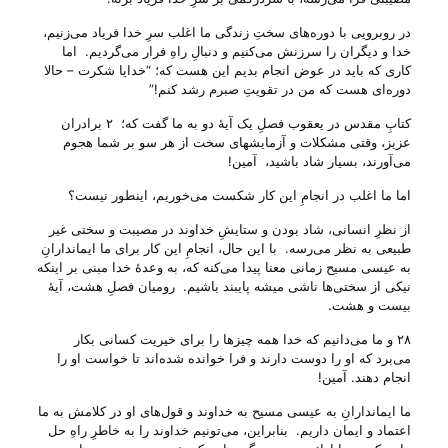
در روبرویی با دوره‌های سختِ زندگی ما اغلب سرِ خدا فریاد می‌‌زنیم،
خدا و دیگران را سرزنش می‌‌کنیم و دنبالِ راهِ فرار می‌‌گردیم. اما
کاری که باید در عوض انجام بدیم این هست که؛ “خدایا شکرت – حالا
دوره‌ای هست که من در تقویتِ صبرم رشد کنم!”
کتابِ مقدس در یعقوب فصلِ یک آیهٔ دو به ما گفت که؛ ۲ برادران
عزیز، وقتی مشکلات و آزمایشهای سخت از هر سو بر شما هجوم
می‌آورند، بسیار شاد باشید، آمین!
اما ما اغلب در انجامِ این کار شکست می‌‌خوریم، اینطور نیست؟
از نظرِ انسانی، شاد بودن و ستایشِ خداوند در مصیبت و سختی غیر
طبیعی به نظر می‌‌رسه. با این حال، انجامِ این کار برای ما ایماندارانِ
به عیسی مسیح زمانی معنا پیدا می‌‌کنه که، به وعدهٔ خدا مبنی بر اینکه
نیکی از سختی‌ها ناشی میشه پایبند باشیم. رومیان فصلِ هشت، آیهٔ
بیست و هشت.
۲۸ و ما می‌دانیم که خدا همه چیزها را برای خیریت کسانی بکار
می‌برد که او را دوست دارند و فرا خوانده شده‌اند تا خواست او را
انجام دهند. آمین!
ما ایماندارانِ به عیسی مسیح به خداوند و قول‌های او در کلامش به ما
اعتماد و ایمان داریم. بنابراین، می‌‌تونیم خداوند را به خاطرِ راهِ حل