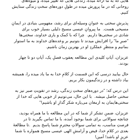
هایی که به ما ارائه میده، زندگی هایی که تغییر میده، و میوه‌های
روحانی که در ما پرورش میده در طولِ دوره‌های سختِ زندگی ستایش
کنیم.
پذیرشِ سختی به عنوانِ وسیله‌ای برای رشد، مفهومی بنیادی در ایمانِ
مسیحی هست. ما پیروانِ عیسی مسیح دلیلی بسیار خوب برای
شادی در سختی‌ها داریم. چرا که با کمک و یاری خداوند، سختی‌ها
“صبرِ ما” را افزایش میدند تا بتونیم بر وعده‌های خداوند به ما استوار
بمانیم و منتظرِ عملکردِ او در بهترین زمان باشیم.
عزیزان، آیاتِ کلیدی این مطالعه یعقوب فصلِ یک، آیاتِ دو تا چهار
بودند.
حال بیایید درسی که این قسمت از کلامِ خدا به ما یاد میده را، همیشه
بیاد داشته و در زندگیمون بکار بریم.
این درس که؛ “در دوره‌های سختِ زندگی، رشد در تقویتِ صبر نیز به
سختی حاصل میشه. با این حال، می‌‌تونیم از خوبی‌ هایی که خدا از
سختی‌هایمان به ارمغان می‌‌یاره شکر گذارِ او باشیم!”
عزیزان، ضمنِ تشکر از شما که در این مطالعه با ما همراه بودید،
چنانچه سوالاتی برای شما بوجود آمده، با ما تماس بگیرید تا در
فرصتِ م
ن
اسب، به تمامی سوالاتِ محترمِ شما پاسخ بدیم .تا مطالعهٔ
بعدی در کلامِ خدا، فیض و آرامشِ الهی عیسی مسیح همواره با شما
عزیزِ او باشد! آمین!