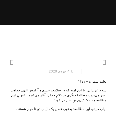
4 جولای 2026
تعلیمِ شماره – ۱۱۷۱
سلام عزیزان. با این امید که در سلامتِ جسم و آرامشِ الهی خداوند
بسر می‌‌برید، مطالعهٔ دیگری در کلامِ خدا را آغاز می‌‌کنیم. عنوانِ این
مطالعه هست؛ “پرورشِ صبر در خود”
آیاتِ کلیدی این مطالعه؛ یعقوب فصلِ یک، آیاتِ دو تا چهار هستند.