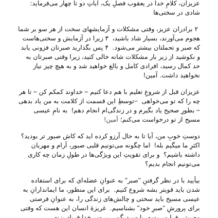
عزیزان، کلامِ خدا در یعقوب فصلِ یک، آیاتِ دو تا چهار می‌فرماید:
شادی در سختی‌ها
۲ برادران عزیز، وقتی مشکلات و آزمایشهای سخت از هر سو بر شما
هجوم می‌آورند، بسیار شاد باشید، ۳ زیرا در آزمایش و سختی‌هاست
که صبر و تحملتان بیشتر می‌شود. ۴ پس بگذارید صبرتان فزونی یابد
و نکوشید از زیر بار مشکلات شانه خالی کنید، زیرا وقتی صبرتان به
حد کمال رسید، افرادی کامل و بالغ خواهید شد و به هیچ چیز نیاز
نخواهید داشت. آمین!
عزیزان قبل از شروعِ تعلیم با هم دعا کنیم – خداوند کمکم کن – تا هر
چه را که تو می‌خواهی
–
توسطِ این قسمت از کلامت به من یاد بدهی
– بطورِ صحیح یاد بگیرم و در زندگی‌ام انجام دهم! به نامِ عیسی
مسیح از تو درخواست می‌کنم؛
آمین!
دوستِ خوبِ من، آیا تا به حال آرزو کرده اید که کاش صبور تر بودید؟
اکثرِ ما میگیم بله! اما چگونه می‌‌تونیم قلبی صبور، آرام و مهربان
داشته باشیم؟ و برای تقویتِ این ویژگی‌ها در طولِ زمان چه کاری
می‌‌تونیم انجام بدیم؟
بیأیید با در نظر گرفتنِ “صبر” به عنوانِ عضله‌ای که برای استفاده
شدن باید قویتر بشه شروع کنیم. برای این منظور، ما ایماندارانِ به
عیسی مسیح باید سختی و چالش‌های زندگی را، به عنوانِ فرصتی
برای پرورشِ “صبرِ خود” بشناسیم. غریزهٔ انسان این هست که وقتی
مصیبتی فرا می‌‌رسه، با سردرگمی بر سرِ خدا فریاد بزنه.