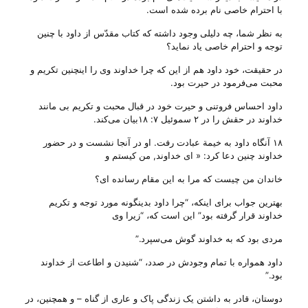
با احترام خاصی نام برده شده است.
به نظر شما، چه دلیلی وجود داشته که کتاب مقدّس از داود با چنین
توجه و احترام خاصی یاد نماید؟
در حقیقت، خود داود هم از این که چرا خداوند وی را اینچنین تکریم و
محبت می‌‌فرمود در حیرت بود.
داود احساس فروتنی و حیرت خود در قبال محبت و تکریم بی‌ مانند
خداوند در حقش را در ۲ سموئیل ۷: ۱۸بیان می‌‌کند.
۱۸ آنگاه داود به خیمة عبادت رفت. او در آنجا نشست و در حضور
خداوند چنین دعا کرد: « ای خداوند, من کیستم و
خاندان من چیست که مرا به این مقام رسانده ای؟
بهترین جواب برای اینکه، “چرا داود بدینگونه مورد توجه و تکریم
خداوند قرار گرفته بود” این است که، “زیرا وی
مردی بود که به خداوند گوش می‌‌سپرد.”
داود همواره با تمام وجودش در صدد، “شنیدن و اطاعت از خداوند
بود.”
دوستان، قادر به داشتن یک زندگی پاک و عاری از گناه – و همچنین، در