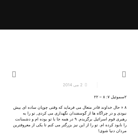
2 می 2014
۲سموئیل ۷: ۸ – ۲۲
۸ « حال خداوند قادر متعال می فرماید که وقتی چوپان ساده ای بیش
نبودی و در چراگاه ها از گوسفندان نگهداری می کردی, تو را به
رهبری قوم اسرائیل برگزیدم. ۹ در همه جا با تو بوده ام و دشمنانت
را نابود کرده ام. تو را از این نیز بزرگتر می کنم تا یکی از معروفترین
مردان دنیا شوی!