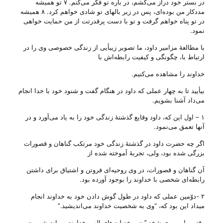
در بستر خود دراز می‌كشم‌، در باره‌ تو فكر می‌كنم‌. ۷ تو همیشه‌
مددكار من‌ بوده‌ای‌، پس‌ در زیر بالهای‌ تو شادی‌ خواهم‌ كرد. ۸ همیشه‌
در تو پناه‌ خواهم‌ گرفت‌ و تو با دست‌ پرقدرتت‌ از من‌ حمایت‌ خواهی‌
نمود.
با مطالعهٔ مزامیر داود، ما تصویر زیبأیی از زندگی خصوصی وی را در
ارتباط با، چگونگی و کیفیت رابطه‌اش با
خداوند را مشاهده می‌‌کنیم.
بیأیید تا به چهار عملی که داود در هنگام گفت و شنود خود با خدا انجام
می‌‌داد آشنا بشویم.
۱ – اول این که، داود وقایع گذشتهٔ زندگی خود را به یاد می‌‌آورد و در
آنها تعمق می‌‌نمود.
اگر چه حضرت داود در گذشتهٔ زندگی خود مرتکب گناهان و قصورات
بزرگی شده بود، ولی‌، تجربهٔ آموخته شده از
آن گناهان و قصورات، در وی روحیه‌ای فروتن و اشتیاق برای داشتن
رابطه‌ای شخصی با خداوند را بوجود آورده بود.
۲ -دوّمین عملی که داود در طول گوش دادن خود به خداوند انجام
میداد این بود که، “وی به شخصیت خداوند می‌‌اندیشید.”
وقتی ما بر روی شخصیّت و خصلت‌های الهی خداوند می‌‌اندیشیم، در