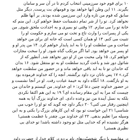
۱۰ برای قوم خود سرزمینی انتخاب کردم تا در آن سر و سامان
بگیرند. ۱۱ این وطن آنها خواهد بود و قومهای بت پرست, دیگر مثل
سابق که قوم من تازه وارد این سرزمین شده بودند, بر آنها ظلم
نخواهد کرد. تو را از شر تمام دشمنانت حفظ خواهم کرد. این منم که
خانة تو را می سازم. ۱۲ وقتی تو بمیری و به اجدادت ملحق شوی, من
یکی از پسرانت را وارث تاج و تخت تو می سازم و حکومت او را
تثبیت می کنم. ۱۳ او همان کسی است که خانه ای برای من خواهد
ساخت و من سلطنت او را تا به ابد پایدار خواهم کرد. ۱۴ من پدر او و
او پسر من خواهد بود, اما اگر مرتکب گناه شود, او را سخت مجازات
خواهم کرد. ۱۵ ولی محبت من از او دور نخواهد شد, آنطور که از
شائول دور شد و باعث گردید سلطنت او به تو منتقل شود. ۱۶ بدان
که خاندان تو تا به ابد باقی خواهد ماند و در حضور من سلطنت خواهد
کرد.» ۱۷ پس ناتان نزد داود برگشته, آنچه را که خداوند فرموده بود
به او بازگفت. ۱۸ آنگاه داود به خیمة عبادت رفت. او در آنجا نشست و
در حضور خداوند چنین دعا کرد: « ای خداوند, من کیستم و خاندان من
چیست که مرا به این مقام رسانده ای؟ ۱۹ به این هم اکتفا نکردی
بلکه به نسل آیندة من نیز وعده دادی. ای خداوند بزرگ آیا به همه
اینچنین رفتار می کنی؟ ۲۰ دیگر داود چه گوید که تو او را خوب می
شناسی! ۲۱ این خواست تو بود که این کارهای بزرگ را بکنی و به این
وسیله مرا تعلیم بدهی. ۲۲ ای خداوند من, چقدر با عظمت هستی!
هرگز نشنیده ام که خدایی مثل تو وجود داشته باشد! تو خدای بی
نظیری هستی!
در مقایسه با دیگر شخصیّت‌های نام برده در کلام خدا، از حضرت داود