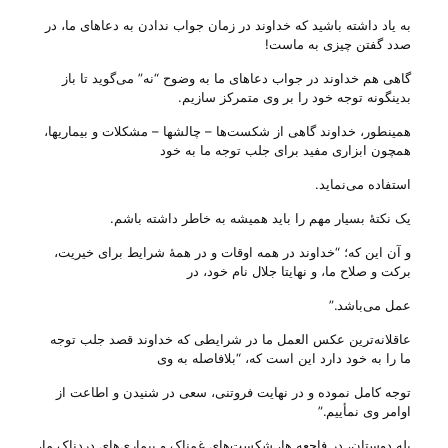
به یاد داشته باشید که خداوند در زمان جواب ندادن به دعاهای ما، در
صدد گفتن ‌چیزی به ماست!
گاهی هم خداوند در جواب دعاهای ما به وضوح “نه” می‌‌گوید تا باز
بدینگونه توجه خود را بر وی متمرکز سازیم.
همینطور، خداوند گاهی از شکست‌ها – چالشها – مشکلات و بیماریها،
همچون ابزاری مفید برای جلب توجه ما به خود
استفاده می‌‌نماید.
یک نکتهٔ بسیار مهم را باید همیشه به خاطر داشته باشم.
و آن این که؛ “خداوند در همه اوقات و در همهٔ شرایط برای خیریت،
برکت و صلاح ما، و نهایتا جلال نام خود، در
عمل می‌‌باشد.”
عاقلانه‌ترین عکس العمل ما در شرایطی که خداوند قصد جلب توجه
ما را به خود دارد این است که، “بلافاصله به وی
توجه کامل نموده و در نهایت فروتنی، سعی در شنیدن و اطاعت از
اوامر وی نمأییم.”
بله دوستان، در فاجعه ها، شکست‌های غمناک و بیماری‌های دردناکِ ما،