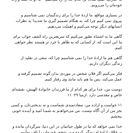
خودمان را می‌‌رویم.
در بسیاری مواقع، ما اردهٔ خدا را برای زندگیمان نمی شناسیم و
پیروی نمی کنیم چرا که، به هنگام تصمیم گیری ما شدیدا به نظرات
انسانهای دیگر توجه می‌‌کنیم و اهمیّت می‌‌دهیم.
گاهی ما به اشتباه تصّور می‌‌کنیم که سریعترین راه کشف جواب برای
ما این است که، از کسانی که به ظاهر با خرد تر هستند نظر خواهی
کنیم.
گاهی هم ما ارادهٔ خدا را نمی شناسیم چرا که، سعی در تقلید از
زندگی دیگران داریم.
فکر می‌‌کنیم اگر فلان شخص در موردی بدان گونه تصمیم گرفته و
عمل می‌‌کند، پس ما هم باید مانند وی رفتار کنیم.
دوست من، خدا برای هر کدام از ما فرزندان خانوادهٔ الهیش، نقشه‌ای
خاص و مقدسی دارد .ارمیا ۲۹: ۱۱
۱۱ خواست‌ و اراده‌ من‌، سعادتمندی‌ شماست‌ و نه‌ بدبختی‌تان‌، و كسی‌
بجز من‌ از آن‌ آگاه‌ نیست‌. من‌ می‌خواهـم‌ به‌ شمـا امید و آینـده‌ خوبی‌
ببخشم‌.
خدا نمی خواهد که ما در طول حیاتمان در این دنیا، سرگردان مانده و
بر خلاف ارادهٔ او زندگی کرده و در نتیجه، عمرمان را تلف نمأییم.