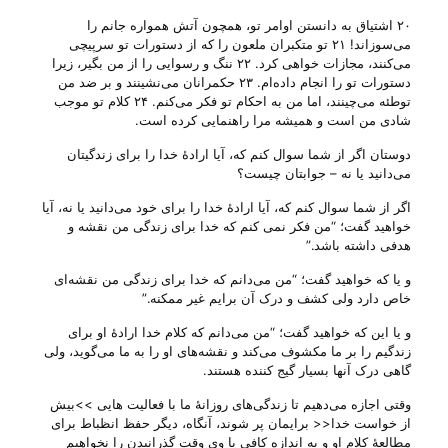
۲۰ اشتیاق‌ به‌ دانستن‌ اوامر تو، همچون‌ آتش‌ همواره‌ جانم‌ را
می‌سوزاند! ۲۱ تو متكبران‌ ملعون‌ را كه‌ از دستورات‌ تو سرپیچی‌
می‌كنند، مجازات‌ خواهی‌ كرد. ۲۲ ننگ‌ و رسوایی‌ را از من‌ بگیر، زیرا
دستورات‌ تو را انجام‌ داده‌ام‌. ۲۳ حكمرانان‌ می‌نشینند و بر ضد من‌
توطئه‌ می‌چینند، اما من‌ به‌ احكام‌ تو فكر می‌كنم‌. ۲۴ كلام‌ تو موجب‌
شادی‌ من‌ است‌ و همیشه‌ مرا راهنمایی‌ كرده‌ است‌.
دوستان اگر از شما سوال کنم که، آیا ارادهٔ خدا را برای زندگیتان
می‌‌دانید یا نه – جوابتان چیست؟
اگر از شما سوال کنم که، آیا ارادهٔ خدا را برای خود می‌‌دانید یا نه، آیا
خواهید گفت؛ “من فکر نمی کنم که خدا برای زندگی من نقشه و
هدفی داشته باشد.”
و یا که خواهید گفت؛ “من می‌‌دانم که خدا برای زندگی من نقشه‌ای
خاص دارد ولی‌ کشف و درک آن برایم غیر ممکنه.”
و یا این که خواهید گفت؛ “من می‌‌دانم که کلام خدا ارادهٔ او برای
زندگیم را بر ما مکشوف می‌‌کند و نقشه‌های او را به ما می‌‌گوید، ولی‌
گاهی درک آنها بسیار گیج کننده هستند.
وقتی اجازه می‌‌دهیم تا زندگی‌های روزانهٔ ما با فعالیت هایی >>بیش
از خواست خدا<< برایمان پر شوند، آنگاه، دیگر حفظ انظباط برای
مطالعهٔ کلام او و به اندازه کافی با وی وقت گذرانیدن را نخواهیم