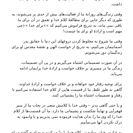
داشت.
وقتی زندگی‌های روزانهٔ ما از فعالیت‌های بیش از حدی پر می‌‌شوند، به
طوری که دیگر جایی برای مطالعهٔ کلام خدا و تعمق در آن برای ما
باقی نمی ماند، به تدریج فراموش می‌‌کنیم که >>برای خدا <<چی‌
مهم است و ارادهٔ او برای ما چیست!
وقتی ما شروع به مخلوط کردن دروغهای این دنیا با حقایق پدر
آسمانیمان می‌‌کنیم، به تدریج از خواست الهی و نقشهٔ مقدس او برای
زندگیمان دور می‌‌شویم.
در آن صورت تصمیماتی اشتباه می‌‌گیریم و در پی آن تصمیمات،
زندگی ما در مسیری بر خلاف خواست و ارادهٔ خدا برایمان ادامه
می‌‌یابد.
برای توجیه رفتار خود خواهانه و بر خلاف خواست و ارادهٔ خداوند،
گاهی به طور غلط، ما از قسمت هایی از کلام خدا استفاده می‌‌کنیم تا
رفتار و تصمیمات اشتباه ما را پشتیبانی کنند.
و یا حتی گاهی بدتر – وقتی خدا با کلامش سعی در نجات ما از سیر
قهقرأیی و نهایتاً شکست و پشیمانی ما دارد، ما آن قسمت‌ها از کلام
خدا را که وی ما را بدان هدایت فرموده نمی پذیریم و یا وانمود به
درک نکردن آنها می‌‌نمأییم.
به عبارتی خیلی ساده تر، کلام خدا را ردّ می‌‌کنیم – به او نه گفته و راه