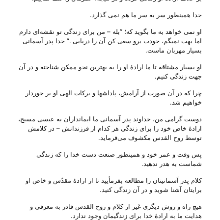
خدا همینطور سر به سر ما هم نمی گذارد.
او نمی خواهد به ما بگوید که؛ “بله – من برای زندگی تو نقشه‌ای دارم
اما بهت نمیگم، خودت برو سعی کن آن را دریابی .” خدا پدر آسمانی
بسیار مهربان ماست.
او بسیار مشتاقه تا ما ارادهٔ او را به بهترین نحو ممکن شناخته و در آن
جهت زندگی کنیم.
چرا که در آن‌ صورت از آرامش، پاداشها و برکات الهی او بر خوردار
خواهیم شد.
دوست گرامی من، خداوند پدر آسمانی ما ایمانداران به عیسی مسیح،
ارادهٔ خاص خود را برای زندگی هر کدام از فرزندانش – در کلامش
توسط روح القدس مکشوف می‌‌فرماید.
پس وقت و عمر خود و همینطور صنعت دست خدا را که زندگی
شماست به هدر ندهید.
کلام پدر آسمانیتان را مطالعه بفرمأیید تا از ارادهٔ مقدّس و خاص او
برایتان آشنا شوید و در آن زندگی کنید.
هیچ راه و روش دیگری غیر از کلام و روح القدس قادر به معرفی و
هدایت ما به ارادهٔ خدا برای زندگیمان وجود ندارد.