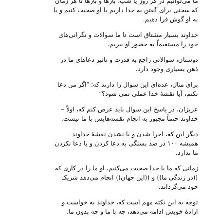
ما می‌‌توانیم در هر روز یا شب، بارها و بارها تا هر زمان
که سخنی برای گفتن به خدا داریم با او صحبت کنیم و یا
به او گوش فرا دهیم.
خداوند بسیار مشتاق است تا ما سوالات و نگرانی‌های
خود را مستقیماً به حضور او ببریم.
دوستان، سوالاتی راجع به قدرت و تاثیر دعاهای ما در
ذهن بسیاری وجود دارد.
برای مثال، عده‌ای این سوال را دارند که؛ “اگر من دعا‌
نکنم، آیا نقشهٔ خدا عملی نمی شود؟”
عزیزان، در پاسخ این سوال باید عرض کنم که، اولاً –
خداوند حتماً مجبور به انجام نقشه‌هایش با ما نیست.
دیگر این که، اجرا شدن و یا نشدن نقشهٔ خداوند
همیشه ۱۰۰ در صد بستگی به دعا‌ کردن و یا دعا‌ نکردن
ما ندارد.
زمانی که ما با خدا صحبت می‌‌کنیم، او ما را در کاری که
((در زندگی ما)) و ((این جهان)) انجام می‌‌دهد شریک
خود می‌‌گرداند.
توجه به این نکته مهم است که، خداوند به خواست و
ارادهٔ خویش ادامه می‌‌دهد، چه با ما و چه بدون ما.