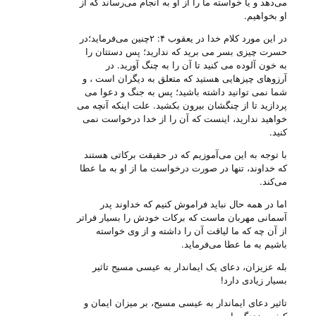
می‌‌دهد و یا خواسته ما را از او به انجام می‌‌رساند که از
او بخواهیم.
در این مورد کلام خدا در یعقوب ۴: ۲چنین می‌‌فرماید؛در
حسرت چیزی بسر می برید که ندارید؛ پس دستتان را
به خون آلوده می کنید تا آن را به چنگ آورید. در
آرزوهای چیزهایی هستید که متعلق به دیگران است ، و
شما نمی توانید داشته باشید؛ پس به جنگ و دعوا می
پردازید تا از چنگشان بیرون بکشید. علت اینکه آنچه می
خواهید ندارید، اینست که آن را از خدا درخواست نمی
کنید.
با توجه به این می‌‌آموزیم که در حقیقت برکاتی هستند
که خداوند، تنها در صورت درخواست ما از او به ما عطا
می‌‌کند.
اما در همه حال نباید فراموش کنیم که خداوند پدر
آسمانی مهربان ماست که برکات خودش را بسیار فراتر
از آن چه که ما لیاقت آن را داشته و از وی خواسته
باشیم به ما عطا می‌‌فرماید.
بله عزیزان، دعای یک ایماندار به عیسی مسیح تاثیر
بسیار زیادی دارد!
تاثیر دعای ایماندار به عیسی مسیح، بر میزان ایمان و