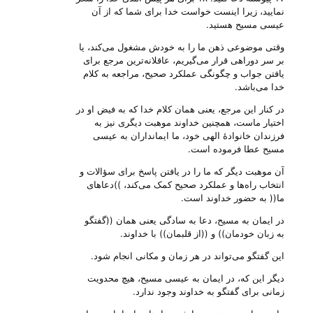
نمایید، زیرا اینست خواست خدا برای شما که از آن
عیسی مسیح هستید.
وقتی موضوعی ذهن ما را به خودش مشغول می‌‌کند، یا
بر سر دوراهی قرار می‌‌گیریم، عاقلانه‌ترین مرجع برای
یافتن جواب و چگونگی عملکرد صحیح، مراجعه به کلام
خدا می‌‌باشد.
در کنار این مرجع، یعنی همان کلام خدا که به فیض او در
اختیار ماست، همچنین خداوند موهبت دیگری نیز به
فرزندان خانوادهٔ الهی خود، ما ایمانداران به عیسی
مسیح عطا فرموده است.
آن موهبت دیگر که ما را در یافتن پاسخ برای سؤالات و
انتخاب راه‌ها و عملکرد صحیح کمک می‌‌کند، ))دعاهای
ما(( به حضور خداوند است.
در ایمان به مسیح، دعا‌ به سادگی یعنی همان ((گفتگو
به زبان خودمان)) و ((از قلبمان)) با خداوند.
این گفتگو می‌‌تواند در هر زمان و مکانی انجام شود.
دیگر این که، در ایمان به عیسی مسیح، هیچ محدویت
زمانی برای گفتگو به خداوند وجود ندارد.