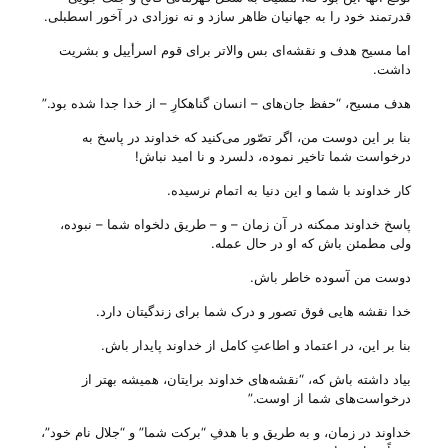
قدرتمند خود را به جهانیان ظاهر سازد و نه نوزادی در آخور اسطبلی.
اما مسیح هدف و نقشه‌ای بس والاتر برای قوم اسرأییل و بشریت
داشت.
هدف مسیح، “حفظ جان‌های – انسان گناهکارِ – از خدا جدا شده بود.”
بنا بر این دوست من، اگر تصّور می‌‌کنید که خداوند در پاسخ به
درخواست شما تاخیر نموده، دلسرد و نا امید نباش!
کار خداوند با شما و این دنیا به اتمام نرسیده.
پاسخ خداوند ممکنه در آن‌ زمان – و – طریق دلخواه شما – نبوده،
ولی‌ مطمئن باش که او در حال عمله.
دوست من آسوده خاطر باش.
خدا نقشه هایی فوق تصور و درک شما برای زندگیتان دارد.
بنا بر این، در اعتماد و اطاعتِ کامل از خداوند پایدار باش.
بیاد داشته باش که، “نقشه‌های خداوند برایتان، همیشه بهتر از
درخواست‌های شما از اوست.”
خداوند در زمان، و به طریق و با هدفِ “برکت شما” و “جلال نام خود”،