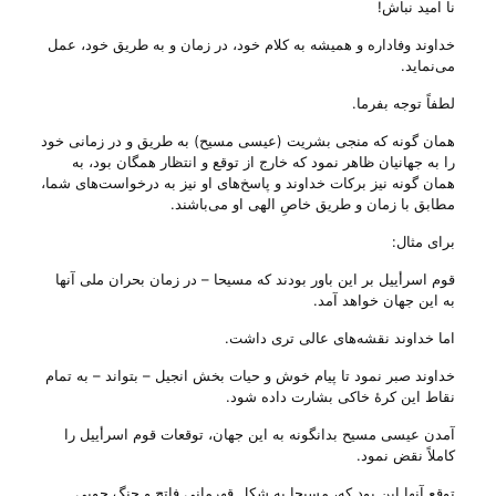
نا امید نباش!
خداوند وفاداره و همیشه به کلام خود، در زمان و به طریق خود، عمل
می‌‌نماید.
لطفاً توجه بفرما.
همان گونه که منجی بشریت (عیسی مسیح) به طریق و در زمانی خود
را به جهانیان ظاهر نمود که خارج از توقع و انتظار همگان بود، به
همان گونه نیز برکات خداوند و پاسخ‌های او نیز به درخواست‌های شما،
مطابق با زمان و طریق خاصِ الهی او می‌‌باشند.
برای مثال:
قوم اسرأییل بر این باور بودند که مسیحا – در زمان بحران ملی آنها
به این جهان خواهد آمد.
اما خداوند نقشه‌های عالی تری داشت.
خداوند صبر نمود تا پیام خوش و حیات بخش انجیل – بتواند – به تمام
نقاط این کرهٔ خاکی بشارت داده شود.
آمدن عیسی مسیح بدانگونه به این جهان، توقعات قوم اسرأییل را
کاملاً نقض نمود.
توقع آنها این بود که، مسیحا به شکل قهرمانی فاتح و جنگ جویی