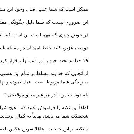
ممکن است که شما علتِ اصلی وجود این مشکل 
این ضروری نیست که شما دلیلِ چگونگی مقتضی
در عوض ‌چیزی که مهم است این است که، “شما د
دوست عزیز، کلید حفظ امیدتان در مقابله با 
۱۹ خداوند تخت خود را در آسمانها برقرار کرده و از آنجا بر همه عالم حکمرانی می‌کند. آمین) .مزمور ۱۰۳: ۱۹(
از آنجایی که خداوند مسلط بر تمام این هستی‌ 
به زندگی شما مربوط است، عمل نموده و نهایتاً
بله دوست من، “در هر شرایط و موقعیتی!”
لطفاً این نکته را فراموش نکنید که، “هیچ شر
شخصیّت شما می‌‌باشد، نهایتاً به کمال نرساند.
با تکیه بر این حقیقت، عاقلانه‌ترین عکس الع