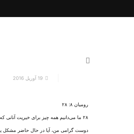
19 آوریل 2016
رومیان ۸: ۲۸
۲۸ ما می‌دانیم همه چیز برای خیریت آنانی که خدا را دوست دارند و بحسب ارادۀ او خوانده شده‌اند با هم در کارند، آمین.
دوست گرامی من، آیا در حال حاضر مشکل یا چ