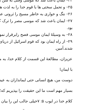
۲۴- ایمان باعث شد که موسی وقتی به سن بلوغ رسید از مقام و لقب « پسر دختر فرعون » بودن صرفنظر نموده آن را رد کند
۲۵- و تحمل سختی ها با قوم خدا را به لذت های زودگذر گناه ترجیح دهد.
۲۶- ننگ و خواری به خاطر مسیح را ثروتی عظیم تر از گنج های مصر دانست ، زیرا او به پاداش عالم آینده چشم دوخته بود.
۲۷- ایمان باعث شد که موسی مصر را ترک کن
بود.
۲۸- به وسیلهً ایمان موسی فصح رابرقرار نمود و خون را پاشید تا فرشتهً مرگ ، نخست زادگان اسرائیل را نکشد.
۲۹- از راه ایمان بود که قوم اسرائیل از 
شدند.آمین.
عزیزان، مطالعهٔ این قسمت از کلام خدا، به م
با ایمان!
دوست من، هیچ انسانی حتی ایمانداران به عی
بسیار مهم است ما این حقیقت را بپذیریم که؛
کلام خدا در ایوب ۵: ۷خیلی جالب این را بیان می‌‌کند: