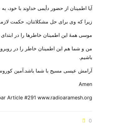
آیا اطمینان از حضور دأیمی خداوند با خود، به
زیرا که وی برای حل مشکلاتتان، حکمت لازمه 
موسی همهٔ این اطمینان خاطر‌ها را در ابتدای 
من و شما هم این اطمینان خاطر را در روبرویی
باشیم.
آرامش عیسی مسیح با شما باشد.آمین کوروش
Amen
bar Article #291 www.radioaramesh.org نویسنده: کورش باقر
0