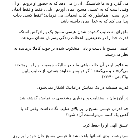
می گذرد و به ما شایستگی آن را می دهد که به حضور او برویم ؛ و آن
وقتی است که به عیسی مسیح ایمان آوریم . بلی ، فقط و فقط ایمان
لازم است . همانطور که کتاب آسمانی می فرماید: “فقط کسی نجات
پیدا می کند که به خدا ایمان داشته باشد.
ماجرای به صلیب کشیده شدن عیسی مسیح یک پارادوکس استکه
قدرت خدا را در ضعیفترین لحظات زندگی‌ پسرش نشان می‌‌دهد.
عیسی مسیح با دست و پایی‌ میخکوب شده بر چوب کاملا درمانده به
نظر می‌رسید.
به علاوه او در آن حالت باقی‌ ماند در حالیکه جمعیت او را به ریشخند
می‌گرفتند و می‌گفتند،”اگر تو پسر خداوند هستی‌، از صلیب پایین
بیا”(متی ۲۷:۴۰)
قدرت همیشه در یک نمایش دراماتیک آشکار نمی‌شود.
در آن زمان ، استقامت و بردباری مشخصی‌ به نمایش گذشته شد.
چه قدرتی‌ ‌عیسی مسیح را بر بالای صلیب نگاه داشت وقتی‌ که با
گفتن یک کلمه می‌توانست آزاد شود؟
عشق الهی او را حفظ کرد.
سرنوشت ابدی انسانها باعث شد تا ‌عیسی مسیح جان خود را بر روی