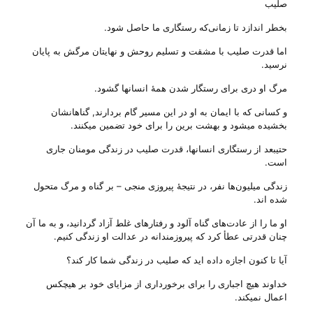
صلیب
بخطر اندازد تا زمانی‌که رستگاری ما حاصل شود.
اما قدرت صلیب با مشقت و تسلیم روحش و نهایتان مرگش به پایان
نرسید.
مرگ او دری برای رستگار شدن همهٔ انسانها گشود.
و کسانی‌ که با ایمان به او در این مسیر گام بردارند, گناهانشان
بخشیده میشود و بهشت برین را برای خود تضمین میکنند.
حتیبعد از رستگاری انسانها، قدرت صلیب در زندگی‌ مومنان جاری
است.
زندگی‌ میلیون‌ها نفر، در نتیجهٔ پیروزی منجی – بر گناه و مرگ متحول
شده اند.
او ما را از عادت‌های گناه آلود و رفتارهای غلط آزاد گردانید، و به ما آن
چنان قدرتی‌ عطأ کرد که پیروزمندانه در عدالت او زندگی‌ کنیم.
آیا تا کنون اجازه داده اید که صلیب در زندگی‌ شما کار کند؟
خداوند هیچ اجباری را برای برخورداری از مزایای خود بر هیچکس
اعمال نمیکند.