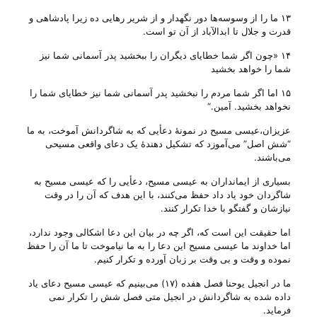
۱۳ ما را از وسوسه‌ها دور نگهدار و از شریر رهایی ده زیرا پادشاهی و
قدرت و جلال تا ابدالآباد از آن تو است‌.
۱۴ «چون اگر شما خطایای دیگران را ببخشید پدر آسمانی شما نیز
شما را خواهد بخشید
۱۵ اما اگر شما مردم را نبخشید پدر آسمانی شما نیز خطایای شما را
نخواهد بخشید‌. آمین.“
عزیزان،عیسی مسیح در نمونهٔ دعأیی که به شاگردانش آموخت، به ما
“شش اصل” می‌‌آموزد که تشکیل دهندهٔ یک دعای واقعی مسیحی
می‌‌باشند.
بسیاری از ایمانداران به عیسی مسیح، دعأیی را که عیسی مسیح به
شاگردان خود یاد داد حفظ می‌‌کنند، با این هدف که آن را در وقت
نیازشان و گفتگو با خدا تکرار کنند.
اما حقیقت این است که، اگر چه در بیان این دعا اشکالی وجود ندارد،
اما خداوند ما عیسی مسیح این دعا‌ را به ما نیاموخت تا ما آن را حفظ
نموده و وقت و بی‌ وقت بر زبان آورده و تکرار کنیم.
ما در انجیل یوحنا فصل هفده (۱۷) می‌‌بینیم که عیسی مسیح دعای یاد
داده شده به شاگردانش در انجیل متی فصل شش را تکرار نمی
فرماید.