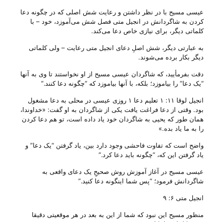
عیسی مسیح با در نظر داشتن و رعایت شش اصلی که در چگونه دعا
کردن به شاگردانش در انجیل متی فصل شش می‌‌آموزد، خود – با
کلماتی دیگر، برای نیازی خاص دعا‌ می‌‌کند.
به عبارتی دیگر، شش اصلِ دعای انجیل متی رعایت – ولی‌ کلماتی
دیگر بکار برده می‌‌شوند.
دقت بفرمأیید، که شاگردان عیسی مسیح از او نخواستند تا وی به آنها
“یک دعا‌” را بیاموزد؛ بلکه، با آنها بیاموزد که “چگونه دعا‌ کنند.”
انجیل لوقا ۱۱: ۱ تعلیم دعا ۱ روزی عیسی در محلی به دعا مشغول
بود‌. وقتی از دعا فراغت یافت یکی از شاگردان به او گفت: «خداوندا،
همان طور که یحیی به شاگردان خود یاد داده است، تو هم دعا کردن
را به ما یاد بده‌‌.»
واضح است که تفاوت فاحشی وجود دارد بین، یاد گرفتن “یک دعا‌” و
یاد گرفتن این که، “چگونه باید دعا‌ کرد.”
عیسی مسیح در آغاز آموزش روش صحیحِ یک دعای واقعی به
شاگردانش فرمود؛ “پس شما اینگونه دعا‌ کنید.”
انجیل متی ۶: ۹
منظور مسیح این نبود که شما از این به بعد در هر موقعیتی دقیقا