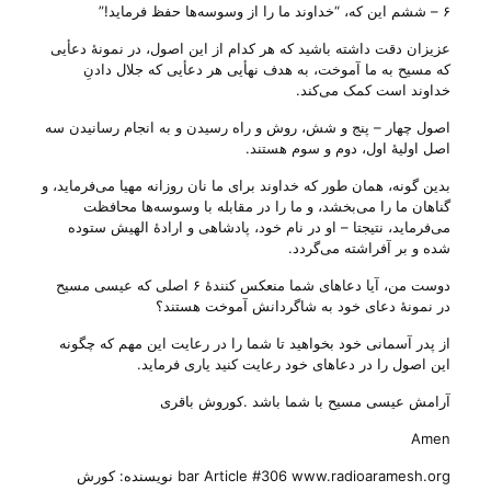
۶ – ششم این که، “خداوند ما را از وسوسه‌ها حفظ فرماید!”
عزیزان دقت داشته باشید که هر کدام از این اصول، در نمونهٔ دعأیی
که مسیح به ما آموخت، به هدف نهأیی هر دعأیی که جلال دادنِ
خداوند است کمک می‌‌کند.
اصول چهار – پنج و شش، روش و راه رسیدن و به انجام رسانیدن سه‌
اصل اولیهٔ اول، دوم و سوم هستند.
بدین گونه، همان طور که خداوند برای ما نان روزانه مهیا می‌‌فرماید، و
گناهان ما را می‌‌بخشد، و ما را در مقابله با وسوسه‌ها محافظت
می‌‌فرماید، نتیجتا – او در نام خود، پادشاهی و ارادهٔ الهیش ستوده
شده و بر آفراشته می‌‌گردد.
دوست من، آیا دعاهای شما منعکس کنندهٔ ۶ اصلی که عیسی مسیح
در نمونهٔ دعای خود به شاگردانش آموخت هستند؟
از پدر آسمانی خود بخواهید تا شما را در رعایت این مهم که چگونه
این اصول را در دعاهای خود رعایت کنید یاری فرماید.
آرامش عیسی مسیح با شما باشد .کوروش باقری
Amen
bar Article #306 www.radioaramesh.org نویسنده: کورش