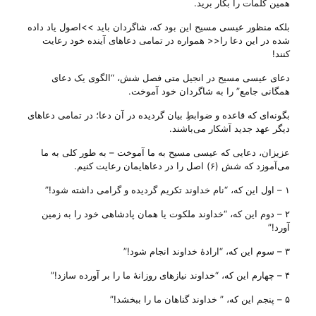
همین کلمات را بکار برید.
بلکه منظور عیسی مسیح این بود که، شاگردان باید >>اصول یاد داده
شده در این دعا‌ را<< همواره در تمامی دعا‌‌های آینده خود رعایت
کنند!
دعای عیسی مسیح در انجیل متی فصل شش، “الگوی یک دعای
همگانی جامع” را به شاگردان خود آموخت.
بگونه‌‌ای که قاعده و ضوابطِ بیان گردیده در آن دعا‌؛ در تمامی دعا‌های
دیگر عهد جدید آشکار می‌‌باشند.
عزیزان، دعایی که عیسی مسیح به ما آموخت – به طور کلی به ما
می‌‌آموزد که شش (۶) اصل را در دعاهایمان رعایت کنیم.
۱ – اول این که، “نام خداوند تکریم گردیده و گرامی داشته شود!”
۲ – دوم این که، “خداوند ملکوت یا همان پادشاهی خود را به زمین
آورد!”
۳ – سوم این که، “ارادهٔ خداوند انجام شود!”
۴ – چهارم این که، “خداوند نیاز‌های روزانهٔ ما را بر آورده سازد!”
۵ – پنجم این که، ” خداوند گناهان ما را ببخشد!”