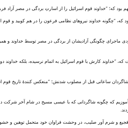
م بود که؛ “خداوند قوم اسرائیل را از اسارتِ بردگی در مصر آزاد فرمو
بود که، “چگونه خداوند نیروهای نظامی فرعون را در هم کوبید و قوم 
هودی ماجرای چگونگی آزادیشان از بردگی در مصر توسط خداوند و همر
 که، “خداوند کارش با قوم اسرائیل به اتمام نرسیده، بلکه خداوند دوب
اگردان ساعاتی قبل از مصلوب شدنش؛ “منعکس کنندهٔ تاریخ قوم اسر
‌‌آموزیم که چگونه شاگردانی که با عیسی مسیح در شام آخر شرکت داشت
ند.
جیع و شرم آور صلیب، در وحشت فراوان خود متحمل توهین و خشونت‌