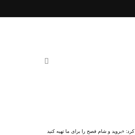
 یوحنا را با این دستور روانه کرد: «بروید و شام فصح را برای ما تهیه کنید