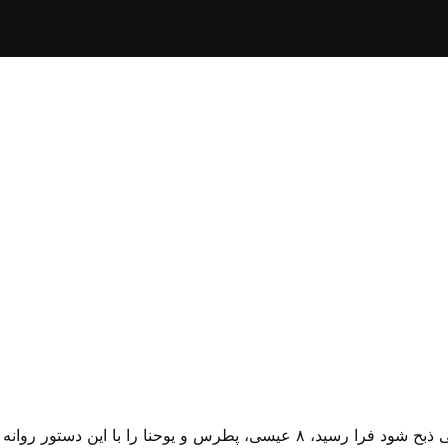
۷ روز عید فطیر که در آن قربانی فصح بایستی ذبح شود فرا رسید، ۸ عیسی، پطرس و