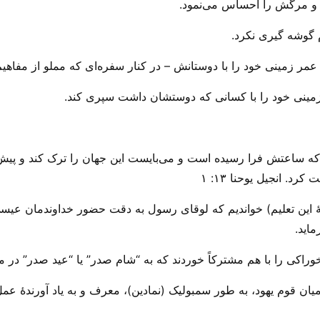
 مرگش را احساس می‌‌نمود.
م گوشه گیری نکرد.
ر زمینی خود را با دوستانش – در کنار سفره‌ای که مملو از مفاهیم
ینی خود را با کسانی که دوستشان داشت سپری کند.
 که ساعتش فرا رسیده است و می‌بایست این جهان را ترک کند و پیش پ
د‌. انجیل یوحنا ۱۳: ۱
جیل لوقا ۲۲: ۷ – ۲۰، (آیات اولیهٔ این تعلیم) خواندیم که لوقای رسول به دقت حضور 
ماید.
 را با هم مشترکاً خوردند که به “شام صدر” یا “عید صدر” در میا
یان قوم یهود، به طور سمبولیک (نمادین)، معرف و به یاد آورندهٔ ع