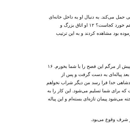
حمل می‌کند‌. به دنبال او به داخل خانه‌ای
که او می‌رود بروید‌. ۱۱ و به صاحب آن خانه بگویید استاد می‌گوید آن اتاقی که من با شاگردانم فصح را در آنجا خواهم خورد کجاست؟ ۱۲ او اتاق بزرگ و
 رفتند و همه چیز را آن طور که او فرموده بود مشاهده کردند و به این ترتیب
۱۴ وقتی ساعت معین فرا رسید عیسی با رسولان سر سفره نشست ۱۵ و به آنان فرمود: «چقدر مشتاق بودم که پیش از مرگم این فصح را با شما بخورم‌. ۱۶
 شما می‌گویم تا آن زمان که این فصح در پادشاهی خدا به کمال مقصود خود نرسد دیگر از آن نخواهم خورد‌‌.» ۱۷ بعد پیاله‌ای به دست گرفت و پس از
ز این لحظه تا آن زمان که پادشاهی خدا فرا رسد من دیگر شراب نخواهم
ست که برای شما تسلیم می‌شود‌. این کار را به
شما ریخته می‌شود پیمان تازه‌ای بسته‌‌ام و این پیاله
شرف وقوع می‌‌بود.