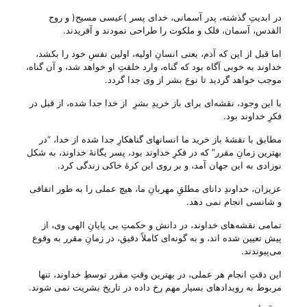
در ابدیتِ گذشته، پدر آسمانی، خدای پسر )عیسی مسیح( و روح
القدس، آسمان، فلک و ملکوت را طراحی نمودند و آفریدند.
اما قبل از این که آدم، یعنی انسانِ اولیه، اولین نفسِ خود را بکشد،
خداوند به خوبی آگاه بود که گناه، وارد خلقتِ او خواهد شد، و آن گناه،
موجب خواهد گردید تا نوع بشر از وی جدا گردد.
با این وجود، نقشه‌ای برای باز خریدِ بشرِ از خدا جدا شده، از قبل در
فکرِ خداوند بود.
مطابق با نقشهٔ باز خرید ما انسانهای گناهکارِ جدا شده از خدا، “در
بهترین زمانِ مقرر” که در فکرِ خداوند بود، پسر یگانهٔ خداوند، به شکل
نوزادی به این جهان آمد، و بر روی این کرهٔ خاکی زندگی کرد.
عزیزان، خداوندِ دانای مطلقِ مهربانِ ما، هیچ عملی را به طور اتفاقی
و شانسی انجام نمی دهد.
تمامی نقشه‌های خداوند، در دانش و حکمتِ بی‌ پایانِ الهی وی، از
پیش تعیین شده اند، و به گونه‌ای کاملاً دقیق، در زمانِ مقرر به وقوع
می‌‌پیوندند.
این دقتِ انجام هر عملی، در بهترین وقتِ مقرر توسطِ خداوند، تنها
مربوط به رویدادهای بسیار مهم رخ داده در تاریخ بشریت نمی شوند.