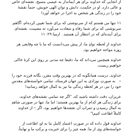
از آنجأیی که خداوند برای هر ایماندار به عیسی مسیح، نقشه‌ای خاص
و عالی دارد، او در حکمت، دانش و توانِ الهی خویش، حتماً نقشهٔ
خود را در زندگی هر شخص به اجرا در خواهد آورد!
۱۱ تنها من هستم که از سرنوشتی که برای شما تعیین کرده‌ام، آگاهم.
سرنوشتی که برای شما رفاه و سعادت می‌آورد نه مصیبت، نقشه‌ای
برای آینده‌ای که در انتظار آن هستید. ارمیا ۲۹: ۱۱
خداوند از لحظه‌ تولدِ ما، از پیش می‌‌دانست که ما با چه وقایعی هر
روزه مواجه خواهیم بود.
خداوند همچنین می‌‌داند که ما، دقیقا چه مدتی بر روی این کرهٔ خاکی
خواهیم زیست.
خداوند، درست همانگونه که در بهترین وقتِ مقرر، یگانه فرزند خود را
– به صورتِ نوزادی به این جهان فرستاد، تمامی خواسته‌های مقدسِ
خود را نیز، در هر لحظه زندگی ما نیز به کمال خواهد رسانید!
عزیزان، دقت داشته باشید که، “اگر چه تمامی نقشه‌های خداوند،
برای زندگی هر کدام از ما بهترین هستند؛ اما ما، تنها در صورتی شاهدِ
به کمال رسیدن و ثمراتِ آن نقشه‌ها خواهیم بود، اگر – از خداوند
کاملاً اطاعت کنیم!”
خداوند قول داده که در صورتِ اعتمادِ کامل ما به او، اطاعت از
خواسته‌های وی از ما، همه چیز را برای خیریت و برکتِ ما و نهایتاً،