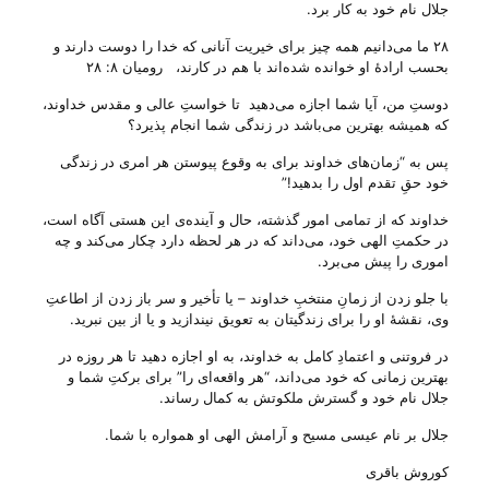
جلال نام خود به کار برد.
۲۸ ما می‌دانیم همه چیز برای خیریت آنانی که خدا را دوست دارند و
بحسب ارادۀ او خوانده شده‌اند با هم در کارند، رومیان ۸: ۲۸
دوستِ من، آیا شما اجازه می‌‌دهید تا خواستِ عالی و مقدس خداوند،
که همیشه بهترین می‌‌باشد در زندگی شما انجام پذیرد؟
پس به “زمان‌های خداوند برای به وقوع پیوستن هر امری در زندگی
خود حقِ تقدم اول را بدهید!”
خداوند که از تمامی امور گذشته، حال و آینده‌ی این هستی آگاه است،
در حکمتِ الهی خود، می‌‌داند که در هر لحظه دارد چکار می‌‌کند و چه
اموری را پیش می‌‌برد.
با جلو زدن از زمانِ منتخبِ خداوند – یا تأخیر و سر باز زدن از اطاعتِ
وی، نقشهٔ او را برای زندگیتان به تعویق نیندازید و یا از بین نبرید.
در فروتنی و اعتمادِ کامل به خداوند، به او اجازه دهید تا هر روزه در
بهترین زمانی که خود می‌‌داند، “هر واقعه‌ای را” برای برکتِ شما و
جلال نام خود و گسترش ملکوتش به کمال رساند.
جلال بر نام عیسی مسیح و آرامش الهی او همواره با شما.
کوروش باقری