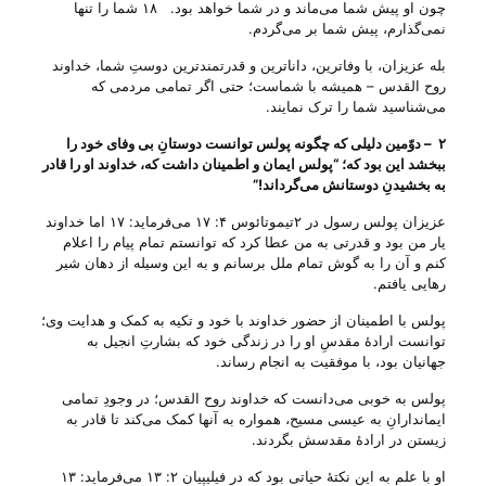
چون او پیش شما می‌ماند و در شما خواهد بود‌. ۱۸ شما را تنها
نمی‌گذارم، پیش شما بر می‌گردم‌.
بله عزیزان، با وفاترین، دانا‌ترین و قدرتمند‌ترین دوستِ شما، خداوند
روح القدس – همیشه با شماست؛ حتی اگر تمامی مردمی که
می‌‌شناسید شما را ترک نمایند.
۲
–
دوّمین دلیلی که چگونه پولس توانست دوستانِ بی‌ وفای خود را
ببخشد این بود که؛ “پولس ایمان و اطمینان داشت که، خداوند او را قادر
به بخشیدنِ دوستانش می‌‌گرداند
!”
عزیزان پولس رسول در ۲تیموتائوس ۴: ۱۷ می‌‌فرماید: ۱۷ اما خداوند
یار من بود و قدرتی به من عطا کرد که توانستم تمام پیام را اعلام
کنم و آن را به گوش تمام ملل برسانم و به این وسیله از دهان شیر
رهایی یافتم‌.
پولس با اطمینان از حضور خداوند با خود و تکیه به کمک و هدایت وی؛
توانست ارادهٔ مقدسِ او را در زندگی خود که بشارتِ انجیل به
جهانیان بود، با موفقیت به انجام رساند.
پولس به خوبی می‌‌دانست که خداوند روح القدس؛ در وجودِ تمامی
ایماندارانِ به عیسی مسیح، همواره به آنها کمک می‌‌کند تا قادر به
زیستن در ارادهٔ مقدسش بگردند.
او با علمِ به این نکتهٔ حیاتی بود که در فیلیپیان ۲: ۱۳ می‌‌فرماید: ۱۳