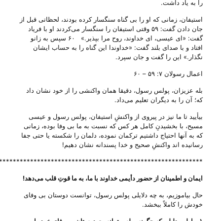
را به یاد داشت.
استیفان، زمانی که او را بی‌ گناه سنگسار کرده بودند، لحظاتی قبل از
جان دادن گفت: ۵۹ وقتی استیفان را سنگسار می‌کردند او با فریاد
گفت: «ای عیسی، ای خداوند، روح مرا بپذیر‌‌.» ۶۰ سپس به زانو
افتاد و با صدای بلند گفت: «خداوندا این گناه را به حساب ایشان
نگذار‌‌.» این را گفت و جان سپرد‌.
اعمال رسولان ۷: ۵۹ – ۶۰
بله عزیزان، پولس رسول، دقیقا همان واکنشی را از خود نشان داد
که؛ آن را به دیگران تعلیم می‌‌داد.
بیأیید تا ما نیز در پیروی از واکنشِ استیفان، پولس رسول و عیسی
مسیح، با بخشیدنِ کامل هر کس که نسبت به ما بی‌ وفا بوده، زمانی
که به آنها احتیاج داشتیم ترکمان نموده، دلمان را شکسته یا حتی جفا
رسانیده اند واکنشِ صحیح و خدا پسندانه نشان دهیم!
***********************************************************
ایمان و اطمینان از حضور دأیمی خداوند با ما، به ما قوتِ قلب می‌‌دهد
!
حال بیاموزیم، به چه دلایلی پولس رسول، توانست دوستان بی‌ وفای
خودش را کاملاً ببخشد.