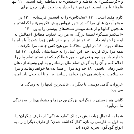
و «کریسکیس» به غلاطیه و «تیطُس» به دلماطیه رفته است‌. ۱۱ تنها
«لوقا» با من است‌. «مرقس» را بردار و با خود بیاور، چون برای
کارم مفید است‌. ۱۲ «تیخیکاس» را به افسس فرستادم‌. ۱۳ در
موقع آمدن عبای مرا که در شهر ترواس پیش «کرپس» جا گذاشتم و
همچنین کتابها و از همه مهمتر نسخه‌های پوستی را بیاور‌. ۱۴
«اسکندر مسگر» لطمهً بزرگی به من زد‌. خداوند مطابق اعمالش به
او سزا خواهد داد‌. ۱۵ تو نیز از او بر حذر باش، زیرا شدیداً با پیام ما
مخالف بود‌. ۱۶ در اولین محاکمهً من هیچ کس جانب مرا نگرفت،
همه مرا ترک کردند‌. خدا این عمل را به حسابشان نگذارد‌. ۱۷ اما
خداوند یار من بود و قدرتی به من عطا کرد که توانستم تمام پیام را
اعلام کنم و آن را به گوش تمام ملل برسانم و به این وسیله از دهان
شیر رهایی یافتم‌. ۱۸ خداوند مرا از همهً بدی‌ها خواهد رهانید و مرا
به سلامت به پادشاهی خود خواهد رسانید‌. بر او تا ابد جلال باد، آمین‌.
عزیزان، گاهی دوستی با دیگران، عالی‌ترین لذتها را به زندگی ما
می‌‌آورد.
گاهی هم دوستی با دیگران، بزرگترین دردها و دشواری‌ها را به زندگی
ما می‌‌آورد.
شما به احتمالِ زیاد، نیشِ دردناکِ “طرد شدگی” از طرفِ دیگران؛ یا،
به قول ما فارسی زبانان، “قال گذاشته شدن” از طرفِ دیگران را، به
انواع گوناگون تجربه کرده اید.