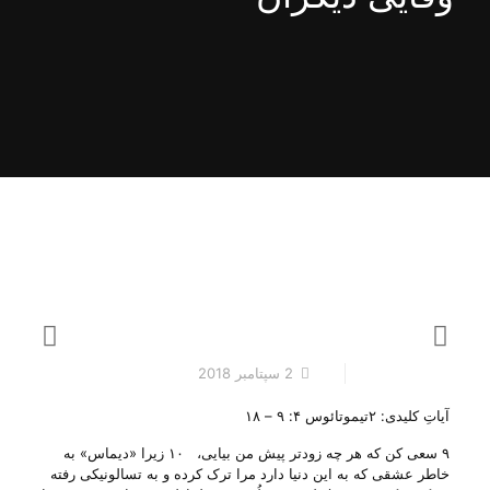
2 سپتامبر 2018
آیاتِ کلیدی: ۲تیموتائوس ۴: ۹ – ۱۸
۹ سعی کن که هر چه زودتر پیش من بیایی، ۱۰ زیرا «دیماس» به
خاطر عشقی که به این دنیا دارد مرا ترک کرده و به تسالونیکی رفته