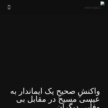
واکنشِ صحیحِ یک ایماندار به
عیسی مسیح در مقابل بی‌
وفأیی دیگران