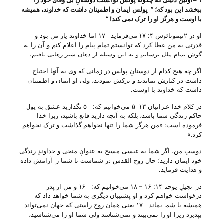
۱
–
اولین دلیلی که چگونه پولس توانست دوستانِ بی‌ وفای خود را
ببخشد این بود که؛
”
پولس ایمان و اطمینان داشت که خداوند، همیشه
با اوست و هرگز
او را ترک نمی کند
!
“
او در ۲تیموتائوس ۴: ۱۷ می‌‌فرماید: ۱۷ اما خداوند یار من بود و
قدرتی به من عطا کرد که توانستم تمام پیام را اعلام کنم و آن را به
گوش تمام ملل برسانم و به این وسیله از دهان شیر رهایی یافتم‌.
اگر چه هیچ کدام از دوستانِ پولس در زمانی که وی به آنها احتیاج
داشت در کنارش نماندند و ترکش نمودند، ولی او ایمان و اطمینان
داشت که خداوند با اوست.
در کلام خدا عبرانیان ۱۳: ۵ می‌‌خوانیم که: ۵ نگذارید عشق به پول
حاکم زندگی شما باشد، بلکه به آنچه دارید قانع باشید، زیرا خدا
فرموده است: «من هرگز شما را تنها نخواهم گذاشت و ترک نخواهم
کرد‌‌.»
دوستِ من، اگر شما به عیسی مسیح به عنوانِ منجی و خداوندِ زندگی
خود ایمان دارید؛ حال روح القدس در شماست تا شما را آرامش داده
و هدایت فرماید.
در انجیلِ یوحنا ۱۴: ۱۶ – ۱۸ می‌‌خوانیم که: ۱۶ و من از پدر
درخواست خواهم کرد و او پشتیبان دیگری به شما خواهد داد که
همیشه با شما بماند ۱۷ یعنی همان روح راستی که جهان نمی‌تواند
بپذیرد زیرا او را نمی‌بیند و نمی‌شناسد ولی شما او را می‌شناسید،