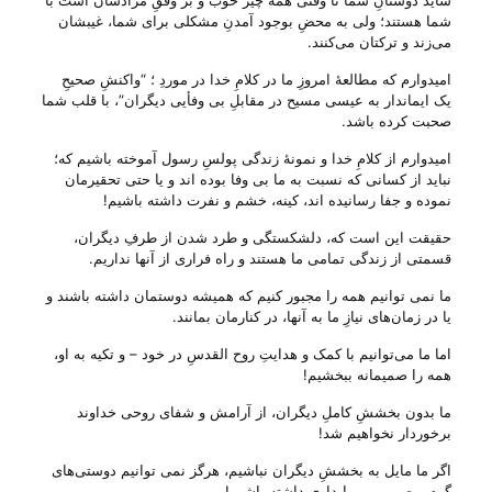
شاید دوستانِ شما تا وقتی همه چیز خوب و بر وفقِ مرادشان است با
شما هستند؛ ولی‌ به محضِ بوجود آمدنِ مشکلی برای شما، غیبشان
می‌‌زند و ترکتان می‌‌کنند.
امیدوارم که مطالعهٔ امروزِ ما در کلامِ خدا در موردِ ؛ “واکنشِ صحیحِ
یک ایماندار به عیسی مسیح در مقابلِ بی‌ وفأیی دیگران”، با قلب شما
صحبت کرده باشد.
امیدوارم از کلامِ خدا و نمونهٔ زندگی پولسِ رسول آموخته باشیم که؛
نباید از کسانی که نسبت به ما بی‌ وفا بوده اند و یا حتی تحقیرمان
نموده و جفا رسانیده اند، کینه، خشم و نفرت داشته باشیم!
حقیقت این است که، دلشکستگی و طرد شدن از طرفِ دیگران،
قسمتی از زندگی تمامی ما هستند و راه فراری از آنها نداریم.
ما نمی توانیم همه را مجبور کنیم که همیشه دوستمان داشته باشند و
یا در زمان‌های نیازِ ما به آنها، در کنارمان بمانند.
اما ما می‌‌توانیم با کمک و هدایتِ روح القدسِ در خود – و تکیه به او،
همه را صمیمانه ببخشیم!
ما بدون بخششِ کاملِ دیگران، از آرامش و شفای روحی خداوند
برخوردار نخواهیم شد!
اگر ما مایل به بخششِ دیگران نباشیم، هرگز نمی توانیم دوستی‌های
گرم و صمیمی و پایداری داشته باشیم!