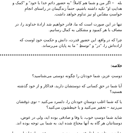
بله – اگر من و شما هم کاملاً؛ “به حضور دائمِ خدا با خود” و “کمک و
هدایتِ او” تکیه داشته باشیم، حتماً زندگیمان در راستای انجامِ
خواستِ مقدّس او نیز تداوم خواهد داشت.
تنها در این صورت است که ما، قادر خواهیم شد ارادهٔ خداوند را، در
مصاف با هر کمبود و مشکلی به کمال رسانیم.
چرا که در واقع، این حضورِ قدرت، دانش و حکمتِ خودِ اوست که
اراده‌اش را، “در” و “توسطِ ” ما به پایان می‌‌رساند.
***********************************************************
خلاصه
:
دوستِ عزیز، شما خودتان را چگونه دوستی می‌‌شناسید؟
آیا شما در حقِ کسانی که دوستشان دارید، فداکار و از خود گذشته
هستید؟
یا که شما اغلب دوستانِ خودتان را، دلسرد می‌‌کنید – توی ذوقشان
می‌‌زنید – تحقیر می‌‌کنید و یا خیطشون می‌‌کنید؟
شاید شما دوستِ خوب، با وفا و صادقی بوده اید، ولی در عوض،
دوستانتان هر گاه به آنها محتاج شده اید، به شما بی‌ توجه بوده اند.