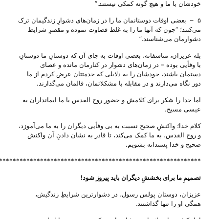
خودشان با ما و هیچ گونه کمکی نیستند.”
۵ – بعضی اوقات دوستانمان ما را در زمان‌های دشوارِ زندگیمان ترک
می‌‌کنند؛ “چون که آنها ما را به غلط قضاوت نموده و مقصرِ شرایط
دشوارمان می‌‌شناسند.”
بله عزیزان، متاسفانه، بعضی اوقات به جای آن که دوستانِ ما دوستانِ
با وفأیی بوده – در زمان‌های دشوار در کنارمان مانده و عصای
دستمان باشند، خودشان را به دلایلی که خدمتتان عرض کردم از ما
دور نگاه می‌‌دارند و در مقابله با مشکلاتمان، قالمان می‌‌گذارند.
اما خدا را شکر برای کلامش و حضور روح القدس با ما ایمانداران به
عیسی مسیح.
کلام خدا؛ واکنشِ صحیح نسبت به بی‌ وفأیی دیگران را به ما می‌‌آموزد،
و روح القدس، به ما کمک می‌‌کند، تا قادر به نشان دادنِ آن واکنش
صحیح و خدا پسندانه بشویم.
***********************************************************
تصمیمِ ما برای بخششِ دیگران باید پیروز شود
!
عزیزان، دوستان پولس رسول، در دشوار‌ترین شرایطِ زندگیش،
همگی او را تنها گذاشتند.