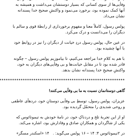
وفأیی‌ها از سوی کسانی که بسیار دوستشان می‌‌داشت و همیشه به
آنها کمک نموده بود، برخورد می‌‌نمود و واکنشِ صحیح خدا پسندانه
نشان می‌‌داد.
پولس رسول، کاملاً معنا و مفهومِ برخورداری از رابطهٔ قوی و سالم با
دیگران را می‌‌دانست و درک می‌‌کرد.
در عین حال، پولس رسول دردِ خیانت از دیگران را نیز در روابطِ خود
با آنها چشیده بود.
با هم به کلامِ خدا مراجعه می‌‌کنیم، تا بیاموزیم پولس رسول – چگونه
قادر شده بود تا در مقابل خیانت‌ها و بی‌ وفأیی‌های دیگران به خود،
واکنشِ صحیحِ خدا پسندانه نشان بدهد.
***********************************************************
گاهی دوستانمان نسبت به ما بی‌ وفأیی می‌‌کنند
!
عزیزان، پولس رسول، توسطِ بی‌ وفأیی دوستانِ خود، دردهأی عاطفی
و روحی شدیدی را متحمّل گردیده بود.
او از این تجربهٔ تلخ و دردناکِ خود، در نامهٔ خودش به تیموتائوس که
یکی از شاگردان و همکارانِ صادق و وفادارش بود، اشاره می‌‌کند.
در ۲تیموتائوس ۴: ۱۴ – ۱۶ پولس می‌‌گوید: . ۱۴ «اسکندر مسگر»