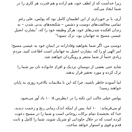
زیرا خداست که از لطف خود، هم اراده و هم قدرت هر کاری را در
شما ایجاد می‌کند‌.
آری، با بر خورداری از این اطمینانِ کامل بود که پولس، علی رغمِ
تمامی مخالفت‌های دوست و دشمن – شکنجه‌های بدنی شدن – به
زندان افکنده شدن‌های خود، هرگز وظیفه خود را که، “بشارتِ انجیلِ
عیسی مسیح به جهانیان بود، ترک ننمود!”
دوستِ من، اگر شما بخواهید وفادارانه در ایمانِ خود به عیسی مسیح؛
امر الهی او را که، بشارتِ انجیل به جهانیان است اطاعت کنید، مردمِ
زیادی حتماً از شما متنفر و رویگردان خواهند شد.
شاید حتی بعضی از دوستانِ نزدیک و افرادِ خانواده تان نیز شما را
ترک کرده و مورد تحقیر قرار بدهند.
اما آسوده خاطر باشید، چرا که این نا ملایمات بالاخره روزی به پایان
خواهند رسید!
پولس خیلی جالب این نکته را در ۱پطرس ۵: ۱۰ یاد آور می‌‌شود.
او می‌‌فرماید: ۱۰ اما، پس از اینکه اندک زمانی رنج و زحمت دیدید،
خدا که بخشندهً تمام برکات روحانی است و شما را در مسیح دعوت
کرده است که در جلال جاودانی او شریک شوید، شما را کامل و ثابت
قدم و قوی و استوار خواهد ساخت.