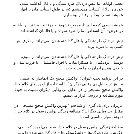
بعضی اوقات، ما نیشِ دردناکِ طرد شدگی و یا قال گذاشته شدن
خودمان را؛ از کسانی می‌‌چشیم که، در طولِ آشنأیی مان با آنها،
همیشه نسبتِ به آنها وفادار بوده ایم.
همیشه سعی کرده ایم تا، موجبِ تشویق و موفقیت بیشتر آنها باشیم،
در عوض- آن اشخاص، ما را طرد نموده و یا قالمان گذاشته اند.
نیشِ دردناکِ طردشدگی یا قال گذاشته شدن، می‌‌تواند از طرفِ هر
کسی به ما ضربه بزند.
نیشِ دردناکِ طردشدگی یا قال گذاشته شدن، می‌‌تواند از سوی،
دوستان نزدیکمان، یا همکارانمان، یا افراد فامیلمان، یا فرزندانمان و
یا حتی همسرانمان به ما ضربه بزند.
در این برنامه تحتِ عنوانِ ؛ “واکنشِ صحیحِ یک ایماندارِ به عیسی
مسیح در مقابلِ بی‌ وفأیی دیگران” با استفاده از آموزه‌های کلامِ خدا،
واکنش صحیحِ مسیحی را در مقابل بی‌ وفأیی دیگران نسبت به خود؛
موردِ مطالعه و بررسی قرار می‌‌دهیم.
عزیزان برای یاد گیری، و شناختِ “بهترین واکنشِ صحیحِ مسیحی، در
مقابلِ بی‌ وفأیی دیگران”؛ مطالعهٔ زندگی پولس رسول در کلامِ خدا؛
نمونهٔ بسیار مناسبی است!
مطالعهٔ زندگی پولس رسول در کلامِ خدا، به ما می‌‌آموزد که- وی،
چگونه با طردشدگی‌ها – دلشکستگی‌ها – قال گذاشته شدن‌ها و بی‌