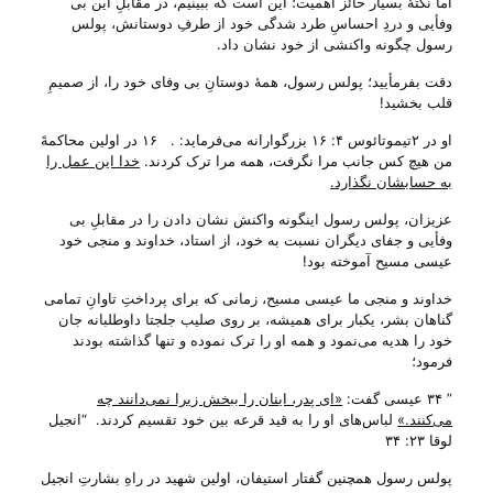
اما نکتهٔ بسیار حائز اهمیت؛ این است که ببینیم، در مقابلِ این بی‌
وفأیی و دردِ احساسِ طرد شدگی خود از طرفِ دوستانش، پولس
رسول چگونه واکنشی از خود نشان داد.
دقت بفرمأیید؛ پولس رسول، همهٔ دوستانِ بی‌ وفای خود را، از صمیمِ
قلب بخشید!
او در ۲تیموتائوس ۴: ۱۶ بزرگوارانه می‌‌فرماید: . ۱۶ در اولین محاکمهً
من هیچ کس جانب مرا نگرفت، همه مرا ترک کردند‌.
خدا این عمل را
به حسابشان نگذارد‌.
عزیزان، پولس رسول اینگونه واکنش نشان دادن را در مقابلِ بی‌
وفأیی و جفای دیگران نسبت به خود، از استاد، خداوند و منجی خود
عیسی مسیح آموخته بود!
خداوند و منجی ما عیسی مسیح، زمانی که برای پرداختِ تاوانِ تمامی
گناهان بشر، یکبار برای همیشه، بر روی صلیب جلجتا داوطلبانه جان
خود را هدیه می‌‌نمود و همه او را ترک نموده و تنها گذاشته بودند
فرمود؛
” ۳۴ عیسی گفت:
«ای پدر، اینان را ببخش زیرا نمی‌دانند چه
می‌کنند‌‌.»
لباس‌های او را به قید قرعه بین خود تقسیم کردند‌. “انجیل
لوقا ۲۳: ۳۴
پولس رسول همچنین گفتار استیفان، اولین شهید در راهِ بشارتِ انجیل