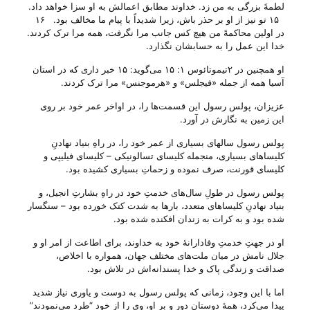
لطمهً بزرگی به من زد‌. خداوند مطابق اعمالش به او سزا خواهد داد‌.
۱۵ تو نیز از او بر حذر باش، زیرا شدیداً با پیام ما مخالف بود‌. ۱۶
در اولین محاکمهً من هیچ کس جانب مرا نگرفت، همه مرا ترک کردند‌.
خدا این عمل را به حسابشان نگذارد‌.
او همچنین در ۲تیموتائوس ۱: ۱۵ می‌‌گوید: ۱۵ خبر داری که در استان
آسیا همه از جمله «فیجلس» و «هرموجنس» مرا ترک کردند‌.
عزیزان، پولس رسول این قسمت‌ها را، در اواخر عمر خود بر روی
این زمین به نگارش در آورد.
پولس رسول سالهای بسیاری از عمر خود را، در راهِ بنیاد نهادنِ
کلیسا‌های بسیاری، منجمله کلیسای تسالونیکی – کلیسای فیلیپی و
کلیسای قورنت، صرف نموده و زحماتِ بسیاری کشیده بود.
پولس رسول در طولِ سال‌های خدمتِ خود در راهِ بشارتِ انجیل، و
بنیاد نهادنِ کلیسا‌های متعدد، بارها به شدت کتک خورده بود – سنگسار
شده بود و به کرات به زندان افکنده شده بود.
او در جهتِ خدمتِ وفادارانهٔ خود به خداوند، برای اطاعت از امر او و
جلال نامش در میان ملت‌های مختلف جهان، همواره با اخلاص،
صداقت و زندگی پاک و خدا پسندانه‌اش در تلاش بود.
اما با این وجود، زمانی که پولس رسول به دوست و یاوری نیاز شدید
پیدا می‌‌کرد، همهٔ دوستانِ دور و بر او، وی را از خود “طرد می‌‌نمودند”