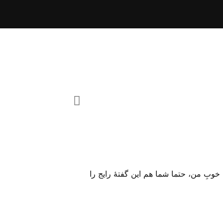
آمین! دوستِ خوبِ من، حتما شما هم این گفتهٔ رایج را