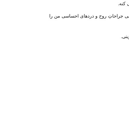
 کنه.
مامی جراحاتِ روح و درد‌های احساسی من را
نی.