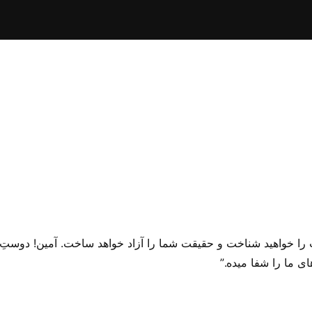
 این تعلیم؛ انجیلِ یوحنا ۸: ۳۲ حقیقت را خواهید شناخت و حقیقت شما را آزاد خواهد ساخت. 
ای ما را شفا میده.”