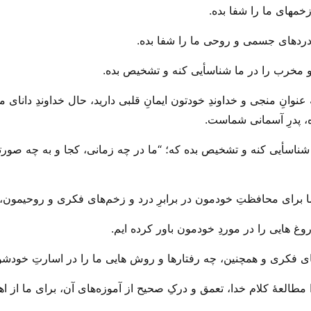
خمهای ما را شفا بده.
درد‌های جسمی و روحی ما را شفا بده.
 و مخرب را در ما شناسأیی کنه و تشخیص بده.
انِ منجی و خداوندِ خودتون ایمانِ قلبی دارید، حال خداوندِ دانای 
ه، پدرِ آسمانی شماست.
 شناسأیی کنه و تشخیص بده که؛ “ما در چه زمانی، کجا و به چه صور
ما برای محافظتِ خودمون در برابرِ درد و زخم‌های فکری و روحیمون
غ هایی را در موردِ خودمون باور کرده ایم.
ی فکری و همچنین، چه رفتار‌ها و روش هایی ما را در اسارتِ خودشون 
طالعهٔ کلام خدا، تعمق و درکِ صحیح از آموزه‌های آن، برای ما از اه