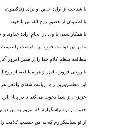
با شناخت از ارادهٔ خاص او برای زندگیمون،
با اطمینان از حضورِ روح القدس با خود،
با همکار شدن با وی در انجامِ ارادهٔ خداوند و
بنا بر این دوستِ خوبِ من، فرصت را غنیمت 
مطالعهٔ منظمِ کلامِ خدا را از همین امروز آغاز
با روحی فروتن، قبل از هر مطالعه، از روح ا
این مطمئن‌ترین راهِ دریافتِ شفای واقعی هر
عزیزن، از شما دعوت می‌‌کنم تا در پایانِ این م
خدود، از تو سپاسگزارم که امروز به من درسِ ت
از تو سپاسگزارم که به من حقیقتِ کلامت را 