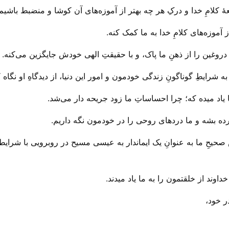
هٔ کلامِ خدا و درکِ هر چه بهتر از آموزه‌های آن کوشا و منضبط باشیم!
 آموزه‌های کلامِ خدا به ما کمک کنه.
دروغین را از ذهنِ ما پاک، و با حقیقتِ الهی خودش جایگزین می‌‌کنه.
به شرایطِ گوناگونِ زندگی خودمون و امور این دنیا، از دیدگاهِ او نگاه ک
یاد میده که؛ چرا احساساتِ ما زود جریحه دار می‌‌شد.
ده بشه و ما درد‌های روحی را در خودمون نگه داریم.
شِ صحیحِ ما به عنوانِ یک ایماندار به عیسی مسیح در روبرویی با شرای
داوند از خلقتمون را به ما یاد میدند.
ر خود،