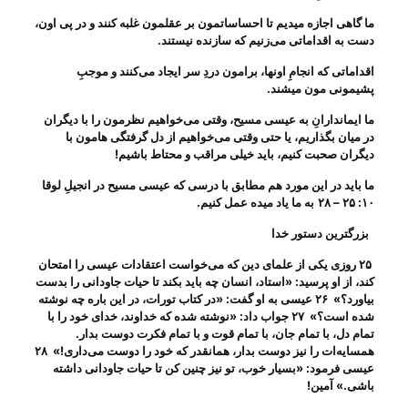
ما گاهی اجازه میدیم تا احساساتمون بر عقلمون
غلبه
کنند و در پی اون،
دست به اقداماتی می‌‌زنیم که سازنده نیستند
.
اقداماتی که انجامِ اونها، برامون دردِ سر ایجاد می‌‌کنند و موجبِ
پشیمونی مون میشند
.
ما ایماندارانِ به عیسی مسیح، وقتی می‌‌خواهیم نظرمون را با دیگران
در میان بگذاریم، یا حتی وقتی می‌‌خواهیم از دل گرفتگی هامون با
دیگران صحبت کنیم، باید خیلی مراقب و محتاط باشیم
!
ما باید در این مورد هم مطابق با درسی که عیسی مسیح در انجیلِ لوقا
۱۰: ۲۵ – ۲۸
به ما یاد میده عمل کنیم
.
بزرگترین دستور خدا
۲۵ روزی یکی از علمای دین که می‌خواست اعتقادات عیسی را امتحان
کند، از او پرسید: «استاد، انسان چه باید بکند تا حیات جاودانی را بدست
بیاورد؟» ۲۶ عیسی به او گفت: «در کتاب تورات، در این باره چه نوشته
شده است؟» ۲۷ جواب داد: «نوشته شده که خداوند، خدای خود را با
تمام دل، با تمام جان، با تمام قوت و با تمام فکرت دوست بدار.
همسایه‌ات را نیز دوست بدار، همانقدر که خود را دوست می‌داری!» ۲۸
عیسی فرمود: «بسیار خوب، تو نیز چنین کن تا حیات جاودانی داشته
باشی.»
آمین
!