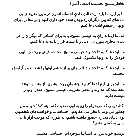
بخاطر مسیح بخشیده است.
آمین
!
بنا بر این، ما باید از دخالتِ دادنِ احساساتمون در موردِ متن‌های بی‌
ادبانه‌ای که بین دیگران رد و بدل شده خود داری کنیم و در مقابل، برای
اونها از صمیمِ قلب دعا کنیم
.
بله، ما ایماندارانِ به عیسی مسیح، باید برای کسانی که دیگران را در
دنیای مجازی موردِ بی‌ ادبی و یا تهمت قرار داده‌اند دعا کنیم
.
ما باید دعا کنیم تا خداوند عیسی مسیح، محبت، فیض و رحمتِ الهی
خودش را به اونها مکشوف کنه
.
ما باید دعا کنیم تا خداوند قلب‌های پر از خشم اونها را شفا بده و آرامش
ببخشه
.
ما باید برای اونها دعا کنیم تا چشمانِ روحانیشون باز بشه و بتونند
بشناسند که خداوند و منجی بشریت، عیسی مسیح، چقدر اونها را
دوست داره
.
نکتهٔ دومی که می‌‌خوام راجع به اون صحبت کنم اینه که؛ “خوب، من
چطور می‌‌تونم با نظراتم، عقایدم، احساساتم و خواسته‌های شخصیم،
توی دنیای مجازی حضور داشته باشم، به طوری که موجبِ آزار یا بی‌
ادبی به کسی نشم؟
دوستِ خوبِ من، ما انسانها موجوداتِ احساسی هستیم
.