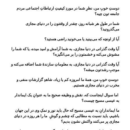
دوستِ خوبِ من، نظرِ شما در موردِ کیفیتِ ارتباطاتِ اجتماعی مردم
جامعه تون چیه؟
شما در طولِ هر شبانه روز، چقدر از وقتتون را در دنیای مجازی
می‌‌گذرونید؟
آیا از اونچه که می‌‌بینید یا می‌‌خونید راضی هستید؟
آیا وقت گذرانی در دنیا مجازی، به شما آرامش و امید میده، یا که شما را
مشوش می‌‌کنه و خشمتون را بر می‌‌انگیزه؟
آیا وقت گذرانی در دنیا مجازی، به معلوماتِ سازندهٔ شما اضافه می‌‌کنه و
موجبِ رشدتون میشه؟
دوستِ خوبِ من، همهٔ ما امروزه کم یا زیاد، شاهدِ گزارشاتِ منفی و
مخرب در دنیای مجازی هستیم
.
اما سوال اینجاست که، نقش و وظیفه صحیحِ ما به عنوانِ یک ایماندار
به عیسی مسیح چیست؟
ما ایماندارانِ به عیسی مسیح که حال باید نور و نمکِ وی در این جهان
باشیم، باید نسبت به مطالبی که
چشم و گوشِ
ما را هر روزه در دنیای
مجازی پر می‌‌کنند واکنش نشون بدیم؟