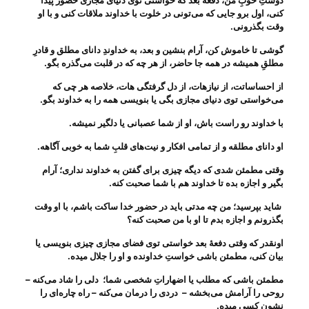
دوستِ خوبِ من، دفعهٔ بعد که خواستی توی دنیای مجازی حضور پیدا
کنی، اول برو جایی که می‌‌تونی در خلوت با خداوند ملاقات کنی و با او
وقت بگذرونی
.
گوشی تا خاموش کن، آرام بنشین و بعد، به خداوندِ دانای مطلق و قادرِ
مطلقِ همیشه در همه جا حاضر، از هر چه که در قلبت می‌‌گذره بگو
.
از احساساتت، از نیازهات، از دل گرفتگی هات، خلاصه هر چی‌ که
می‌‌خواستی توی دنیای مجازی بگی یا بنویسی همه را به خداوند بگو
.
با خداوند رو راست باش، او از شما عصبانی یا دلگیر نمیشه
.
او دانای مطلقه و از تمامی افکار و نیت‌های قلبِ شما به خوبی آگاهه
.
وقتی مطمئن شدی که دیگه چیزی برای گفتن به خداوند نداری؛ آرام
بگیر و اجازه بده تا خداوند هم با شما صحبت کنه
.
شاید بپرسید؛ من چه مدتی باید در حضور خدا ساکت باشم، با او وقت
بگذرونم و اجازه بدم تا او با من صحبت کنه؟
اونقدر که وقتی دفعهٔ بعد خواستی توی فضای مجازی چیزی بنویسی یا
بیان کنی، مطمئن باشی خواستِ خداونده و او را جلال میده
.
مطمئن باشی که مطلب یا اضهاراتِ شخصی شما؛ دلی را شاد می‌‌کنه –
روحی را آرامش می‌‌بخشه –
دردی را درمان می‌‌کنه – راه چاره‌ای را
نشون کسی میده
.