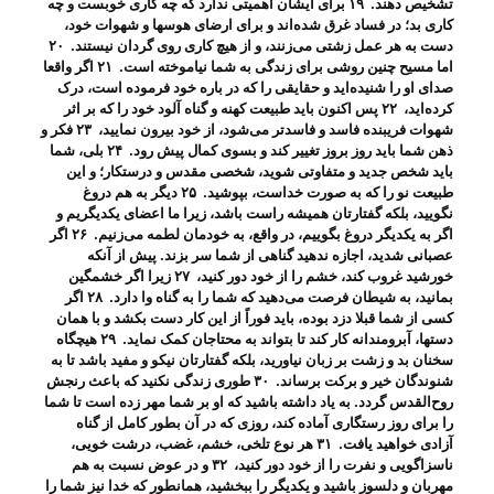
تشخیص دهند. ۱۹ برای ایشان اهمیتی ندارد که چه کاری خوبست و چه
کاری بد؛ در فساد غرق شده‌اند و برای ارضای هوسها و شهوات خود،
دست به هر عمل زشتی می‌زنند، و از هیچ کاری روی گردان نیستند. ۲۰
اما مسیح چنین روشی برای زندگی به شما نیاموخته است. ۲۱ اگر واقعا
صدای او را شنیده‌اید و حقایقی را که در باره خود فرموده است، درک
کرده‌اید، ۲۲ پس اکنون باید طبیعت کهنه و گناه آلود خود را که بر اثر
شهوات فریبنده فاسد و فاسدتر می‌شود، از خود بیرون نمایید، ۲۳ فکر و
ذهن شما باید روز بروز تغییر کند و بسوی کمال پیش رود. ۲۴ بلی، شما
باید شخص جدید و متفاوتی شوید، شخصی مقدس و درستکار؛ و این
طبیعت نو را که به صورت خداست، بپوشید. ۲۵ دیگر به هم دروغ
نگویید، بلکه گفتارتان همیشه راست باشد، زیرا ما اعضای یکدیگریم و
اگر به یکدیگر دروغ بگوییم، در واقع، به خودمان لطمه می‌زنیم. ۲۶ اگر
عصبانی شدید، اجازه ندهید گناهی از شما سر بزند. پیش از آنکه
خورشید غروب کند، خشم را از خود دور کنید، ۲۷ زیرا اگر خشمگین
بمانید، به شیطان فرصت می‌دهید که شما را به گناه وا دارد. ۲۸ اگر
کسی از شما قبلا دزد بوده، باید فوراً از این کار دست بکشد و با همان
دستها، آبرومندانه کار کند تا بتواند به محتاجان کمک نماید. ۲۹ هیچگاه
سخنان بد و زشت بر زبان نیاورید، بلکه گفتارتان نیکو و مفید باشد تا به
شنوندگان خیر و برکت برساند. ۳۰ طوری زندگی نکنید که باعث رنجش
روح‌القدس گردد. به یاد داشته باشید که او بر شما مهر زده است تا شما
را برای روز رستگاری آماده کند، روزی که در آن بطور کامل از گناه
آزادی خواهید یافت. ۳۱ هر نوع تلخی، خشم، غضب، درشت خویی،
ناسزاگویی و نفرت را از خود دور کنید، ۳۲ و در عوض نسبت به هم
مهربان و دلسوز باشید و یکدیگر را ببخشید، همانطور که خدا نیز شما را