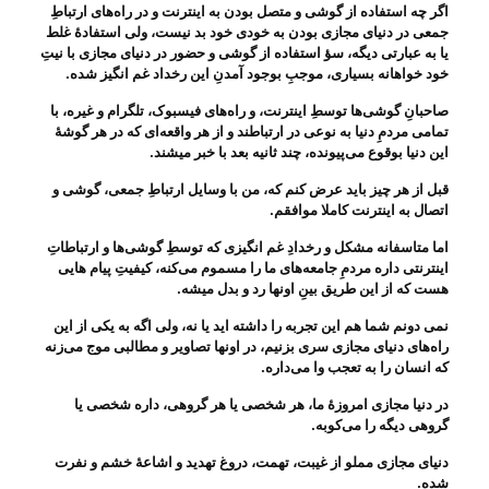
اگر چه استفاده از گوشی و متصل بودن به اینترنت و در راه‌های ارتباطِ
جمعی در دنیای مجازی بودن به خودی خود بد نیست، ولی‌ استفادهٔ غلط
یا به عبارتی دیگه، سؤ استفاده از گوشی و حضور در دنیای مجازی با نیتِ
خود خواهانه بسیاری، موجبِ بوجود آمدنِ این رخداد غم انگیز شده
.
صاحبانِ گوشی‌ها توسطِ اینترنت، و راه‌های فیسبوک، تلگرام و غیره، با
تمامی مردمِ دنیا به نوعی در ارتباطند و از هر واقعه‌ای که در هر گوشهٔ
این دنیا بوقوع می‌‌پیونده، چند ثانیه بعد با خبر میشند
.
قبل از هر چیز باید عرض کنم که، من با وسایل ارتباطِ جمعی، گوشی و
اتصال به اینترنت کاملا موافقم
.
اما متاسفانه مشکل و رخدادِ غم انگیزی که توسطِ گوشی‌ها و ارتباطاتِ
اینترنتی داره مردمِ جامعه‌های ما را مسموم می‌‌کنه، کیفیتِ پیام هایی
هست که از این طریق بینِ اونها رد و بدل میشه
.
نمی دونم شما هم این تجربه را داشته اید یا نه، ولی‌ اگه به یکی از این
راه‌های دنیای مجازی سری بزنیم، در اونها تصاویر و مطالبی موج می‌‌زنه
که انسان را به تعجب وا می‌‌داره
.
در دنیا مجازی امروزهٔ ما، هر شخصی یا هر گروهی، داره شخصی یا
گروهی دیگه را می‌‌کوبه
.
دنیای مجازی مملو از غیبت، تهمت، دروغ تهدید و اشاعهٔ خشم و نفرت
شده
.