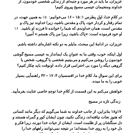
عزیزان، ما باید در هر مورد و جنبه‌ای از زندگی شخصی خودمون، از
خداوند ومنجیمان عیسی مسیح پیروی کنیم
!
در کلامِ خدا، اولِ پطرس
۱: ۱۵ – ۱۶
می‌‌خوانیم
:
۱۵
به همین جهت، در
تمام رفتار و کردار خود، پاک و مقدس باشید، زیرا خداوند نیز پاک و
مقدس است، همان خداوندی که شما را خوانده تا فرزند او باشید.
۱۶
او خود فرموده است: «پاک باشید، زیرا من پاک هستم.»
آمین
!
عزیزان، در ادامهٔ این مبحث، مایلم به دو نکته اشاره‌ای داشته باشم
.
اول اینکه، خوب، وقتی ما به عنوانِ یک ایماندار به عیسی مسیح گوشی
خودمون را روشن می‌‌کنیم و می‌‌بینیم شخصی یا گروهی، شخص یا
گروهی دیگه را مورد بی‌ احترامی قرار داده، اونوقت باید چکار کنیم؟
برای این سوالِ ما، کلامِ خدا در افسسیان
۴: ۱۷ – ۳۲
راهنمأیی بسیار
خوبی را به ما میده
.
خواهش می‌‌کنم به این قسمت از کلامِ خدا توجهِ خاصی عنایت بفرمأیید
.
زندگی تازه در مسیح
۱۷و۱۸ بنابراین، از جانب خداوند به شما می‌گویم که دیگر مانند کسانی
که هنوز نجات نیافته‌اند، زندگی نکنید، چون ایشان کور و گمراه هستند و
دل سنگشان پر از ظلمت است. ایشان از حیات خدا دورند، زیرا فکر و
دل خود را به روی خدا بسته‌اند؛ در نتیجه نمی‌توانند راههای خدا را