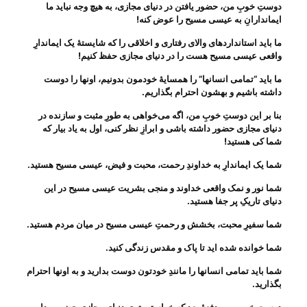
دوستِ خوبِ من، حضور یافتن در دنیای مجازی، به هیچ وجه نباید ما
ایماندارانِ به عیسی مسیح را عوض کنه
!
ما باید استاندارد‌های والای رفتاری و اخلاقی را که شایستهٔ یک ایماندارِ
واقعی عیسی مسیح هست را در دنیای مجازی حفظ کنیم
!
ما باید “تمامی انسانها” را همسایهٔ خودمون بدونیم، اونها را دوست
داشته باشیم و بهشون احترام بگذاریم
.
بنا بر این دوستِ خوبِ من، اگه می‌‌خواهی به طورِ مثبت و سازنده در
دنیای مجازی حضور داشته باشی‌ و ابرازِ نظر کنی، اول به یاد بیار که
شما کی هستید
!
شما یک ایماندارِ به خداوندِ رحمت، محبت و فیض، عیسی مسیح هستید
.
شما نور و نمک واقعی خداوند و منجی بشریت عیسی مسیح در این
دنیای تاریکِ پر جفا هستید
.
شما سفیرِ محبت، بخشش و رحمتِ عیسی مسیح در میان مردم هستید
.
شما خوانده شده اید تا پاک و مقدس زندگی کنید
.
شما باید تمامی انسانها را مانندِ خودتون دوست بدارید و به اونها احترام
بگذارید
.