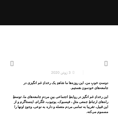
3 ژوئن 2020
دوستِ خوبِ من، این روزه‌ها ما شاهدِ یک رخدادِ غم انگیزی در
جامعه‌های خودمون هستیم
.
این رخدادِ غم انگیز در روابطِ اجتماعی بینِ مردمِ جامعه‌های ما، توسطِ
راه‌های ارتباطِ جمعی مثلِ ، فیسبوک، یوتیوب، تلگرام، اینستاگرم و از
این قبیل، تقریبا به تمامی مردم متصله و داره
به نوعی، وجودِ اونها را
مسموم می‌‌کنه
.