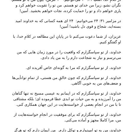
نگران نشو، زیرا من خدای تو هستم. من تو را تقویت خواهم کرد و
یاری خواهم داد و تو را حمایت کرده، نجات خواهم بخشید. آمین!
در مزامیر ۳۱: ۲۴ می‌‌خوانیم: ۲۴ ای همه کسانی که به خداوند امید
بسته‌اید، شجاع و قوی دل باشید! آمین!
عزیزان، از شما دعوت می‌‌کنم تا در پایانِ این مطالعه در کلامِ خدا، با
او گفتگو کنیم.
خداوند، از تو سپاسگزارم که واقعیت را در موردِ زمان هایی که من
می‌‌ترسم و نیاز به شجاعت دارم را به من یاد دادی.
خداوند، از تو سپاسگزارم که مرا به گونه‌ای خاص آفریده ای.
خداوند، از تو سپاسگزارم که چون خالقِ من هستی‌، از تمامِ توانأیی‌ها
و ضعف‌های من به خوبی آگاهی.
خداوند، از تو سپاسگزارم که در ایمانم به عیسی مسیح نه تنها گناهان
من را آمرزیده و به من حیات نو ابدی عطا فرموده ای؛ بلکه مشتاقی
تا با من در انجامِ بعضی از خواسته‌هایت در این جهان همکاری کنی.
خداوند، از تو سپاسگزارم که برای موفقیت در انجامِ خواسته‌هایت از
من، مرا کاملا مجهز و آماده می‌‌کنی.
خداوند، من به تو امیدوارم و توکل دارم. من ایمان دارم که تو هرگز