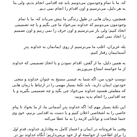
که، ما با تمامِ وجودمون می‌‌دونیم باید چه اقدامی انجام بدیم، ولی‌ بنا
به هر دلیل، می‌‌ترسیم و اون اقدام را انجام نمی دیم.
همچنین، زمان هایی در طولِ زندگی ما پیش می‌‌یاند که، ما با تمام
وجودمون می‌‌دونیم که خداوند می‌‌خواد ما چی‌ بگیم و یا چه تصمیمی
اتخاذ کنیم؛ ولی‌ باز می‌‌ترسیم و اون حرف را نمی زنیم و اون تصمیم
را اتخاذ نمی کنیم.
بله عزیزان، اغلب ما می‌‌ترسیم از روی ایمانمان به خداوند پدرِ
آسمانیمان رفتار کنیم.
به همین دلیل، ما از گفتن، اقدام نمودن و یا اتخاذِ تصمیمی که خداوند
از ما خواسته امتناع می‌‌ورزیم.
دوستِ خوبِ من، اگه شما به عیسی مسیح به عنوانِ خداوند و منجی
خودتون ایمان دارید، باید نکتهٔ بسیار مهمی را در ارتباط با زمان هایی
که مطمئن هستید خداوند می‌‌خواد چی‌ بگید و چه تصمیمی بگیرید و یا
چه اقدامی را انجام بدید بدونید.
این نکتهٔ بسیار مهم که؛ اگه خداوند پدرِ آسمانی ما، از ما بخواد تا پیامِ
خاصی را به اشخاصی اعلان کنیم و یا دست به اقدامی بزنیم، خودِ وی
حتما شجاعت و توانأیی لازمه را به ما عطا می‌‌کنه.
وقتی ما فروتنانه در ایمان و اعتمادِ کامل به وفاداری خداوند، قدمِ اول
را برای اطاعتِ از خواستهٔ او از خود برمی‌‌داریم؛ آنگاه خداوند نیز در