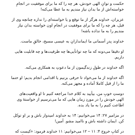
حکمت و توانِ الهی خودش، هر چه را که ما برای موفقیت در انجامِ
خواسته‌اش از ما بدان نیاز مندیم به ما عطا می‌‌کنه!
عزیزان، خداوند هرگز از ما توقع و یا خواسته‌ای را نداره چنانچه وی از
قبل، هر چه را که ما برای موفقیت در انجامِ اون خواسته بدان نیاز
مندیم را به ما نداده باشه!
خداوند پدرِ آسمانی ما ایماندارانِ به عیسی مسیح، خالقِ ماست.
او دقیقا می‌‌دونه که ما چه توانأیی‌ها چه ظرفیت‌ها و چه قابلیت هایی
داریم.
اگه خداوند در طولِ زندگیمون از ما دعوتِ به همکاری می‌‌کنه.
اگه خداوند از ما می‌‌خواد تا حرفی بزنیم یا اقدامی انجام بدیم؛ او حتما
ما را از قبل کاملا آماده و مجهز می‌‌کنه.
دوستِ خوبِ من، بیأیید به کلام خدا مراجعه کنیم تا او واقعیت‌های
الهی خودش را در موردِ زمان هایی که ما می‌‌ترسیم از خواستهٔ وی
اطاعت کنیم را به ما یاد بده.
در مزامیر ۲۷: ۱۴ می‌‌خوانیم: ۱۴ به خداوند امیدوار باش و بر او توکل
کن. ایمان داشته باش و ناامید مشو. آمین!
در کتابِ خروج ۴: ۱۱ – ۱۲ می‌‌خوانیم: ۱۱ خداوند فرمود: «کیست که