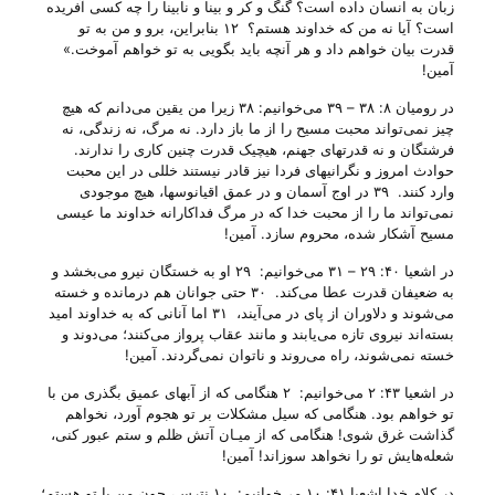
زبان به انسان داده است؟ گنگ و کر و بینا و نابینا را چه کسی آفریده
است؟ آیا نه من که خداوند هستم؟ ۱۲ بنابراین، برو و من به تو
قدرت بیان خواهم داد و هر آنچه باید بگویی به تو خواهم آموخت.»
آمین!
در رومیان ۸: ۳۸ – ۳۹ می‌‌خوانیم: ۳۸ زیرا من یقین می‌دانم که هیچ
چیز نمی‌تواند محبت مسیح را از ما باز دارد. نه مرگ، نه زندگی، نه
فرشتگان و نه قدرتهای جهنم، هیچیک قدرت چنین کاری را ندارند.
حوادث امروز و نگرانیهای فردا نیز قادر نیستند خللی در این محبت
وارد کنند. ۳۹ در اوج آسمان و در عمق اقیانوسها، هیچ موجودی
نمی‌تواند ما را از محبت خدا که در مرگ فداکارانه خداوند ما عیسی
مسیح آشکار شده، محروم سازد. آمین!
در اشعیا ۴۰: ۲۹ – ۳۱ می‌‌خوانیم: ۲۹ او به خستگان نیرو می‌بخشد و
به ضعیفان قدرت عطا می‌کند. ۳۰ حتی جوانان هم درمانده و خسته
می‌شوند و دلاوران از پای در می‌آیند، ۳۱ اما آنانی که به خداوند امید
بسته‌اند نیروی تازه می‌یابند و مانند عقاب پرواز می‌کنند؛ می‌دوند و
خسته نمی‌شوند، راه می‌روند و ناتوان نمی‌گردند. آمین!
در اشعیا ۴۳: ۲ می‌‌خوانیم: ۲ هنگامی که از آبهای عمیق بگذری من با
تو خواهم بود. هنگامی که سیل مشکلات بر تو هجوم آورد، نخواهم
گذاشت غرق شوی! هنگامی که از میـان آتش ظلم و ستم عبور کنی،
شعله‌هایش تو را نخواهد سوزاند! آمین!
در کلامِ خدا اشعیا ۴۱: ۱۰ می‌‌خوانیم: ۱۰ نترس، چون من با تو هستم؛