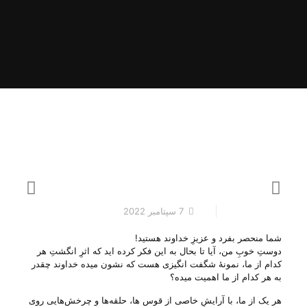
7 سپتامبر 2022
شما منحصر بفرد و عزیزِ خداوند هستید!
دوستِ خوبِ من، آیا تا بحال به این فکر کرده اید که اثرِ انگشتِ هر
کدام از ما، نمونهٔ شگفت انگیزی هست که نشون میده خداوند چقدر
به هر کدام از ما اهمیت میده؟
هر یک از ما، با آرایشِ خاصی از قوس ها، حلقه‌ها و چرخش‌هایی‌ روی