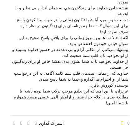
نموده.
نقشهٔ خاصِ خداوند برای زندگیتون هم، به همان اندازه بی‌ نظیر و با
اهمیته.
دوستِ خوبِ من، آیا شما تاکنون زمانی را در جهتِ پیدا کردنِ پاسخ
برای این سوال که؛ خدا چه برنامه‌ای برای زندگیتون در نظر داره
صرف نموده اید؟
اگه تا حالا نه؛ همین امروز زمانی را برای یافتنِ پاسخِ صحیح به این
سوالِ حیاتی خودتون اختصاص بدید.
پیشنهاد می‌‌کنم، در مکانی آرام و بی‌ دغدغه در حضورِ خداوند بشینید و
از او بخواهید تا با قلبِ شما صحبت کنه.
از خداوند بخواهید تا به شما نشون بده، نقشهٔ خاص او برای زندگیتون
چی‌ هست.
خداوند که از تمامی نیت‌های قلبِ شما کاملا آگاهه، به این درخواستِ
شما از او احترام می‌‌گذاره و حتما به شما پاسخ میده.
نویسنده کوروش باقری
عزیزان، با این امید که این تعلیم موجبِ برکتِ شما بوده باشه؛ تا
مطالعهٔ بعدی در کلامِ خدا، فیض و آرامشِ الهی عیسی مسیح همواره
با شما! آمین!
0
اشتراک گذاری