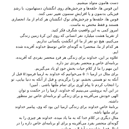
دست هامون متولد میشیم.
این قوس ها، حلقه‌ها و چرخش‌های روی انگشتانِ دستهامون، با رشدِ
فیزیکی بدنمون و یا افزایشِ سنمون تغییر نمی کنند.
قوس ها، حلقه‌ها و چرخش‌های نوکِ انگشتانِ هر کدام از ما، انحصاری
هستند و فقط مختص به ماست.
امروز کمی به این واقعیتِ شگرف فکر کنید.
از تقریبا هشت میلیارد نفر انسانی که روی این کرهٔ زمین زندگی
می‌‌کنیم، هیچ دو نفر از ما اثرِ انگشتِ یکسانی نداریم.
هر کدام از ما، منحصرا به گونه‌ای خاص توسطِ خداوند آفریده شده
ایم.
علاوه بر این، خداوند برای زندگی هر فردِ منحصر بفردی که آفریده،
برنامه‌ای خاص و منحصر بفردی نیز داره.
این مهم را ما از کلامِ حیات بخشِ خودِ او یاد می‌‌گیریم.
برای مثال در ارمیا ۱: ۵ می‌‌خوانیم که خداوند به ارمیا فرمود؛۵ قبل از
آنکه به تو هستی بخشم، تو را برگزیدم، و قبل از آنکه به دنیا بیایی، تو
را انتخاب کردم تا پیام آوری برای تمام ملّتها باشی . آمین!
در این آیه بروشنی می‌‌بینیم که خداوند، ارمیا را در حکمت و توانِ
الهی خودش می‌‌آفرینه و برای زندگی او برنامه‌ای خاص نیز منظور
داشته.
برنامهٔ خاصِ خداوند برای زندگی ارمیا این بود که وی، پیامبر خداوند
برای ملتها باشه.
مثالِ دیگری در کلامِ خدا که به ما یاد میده، خداوند هر چیزی را به
گونه‌ای منحصر بفرد می‌‌آفرینه و برای او برنامه‌ای خاص داره را در
امثال فصلِ شانزده و آیهٔ ۴ می‌‌خوانیم.