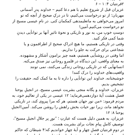
۲قرنتیان ۴: ۱ – ۶
عزیزان قبل از شروعِ تعلیم با هم دعا کنیم – خداوند پدرِ آسمانی
مهربان؛ از تو درخواست می‌‌کنیم، تا در درکِ صحیح از آنچه که تو
امروز می‌‌خواهی به ماتعلیمدهی کمکمان کنی. در نامِ عیسی مسیح از
تو درخواست می‌‌کنیم.آمین!
دوستِ خوبِ من، به نور و تاریکی و نحوهٔ تاثیرِ آنها بر توانأیی دیدنِ
شما کمی فکر کنید.
وقتی در تاریکی هستیم، ما هیچ ادراکِ صحیح از اطرافمون و یا
شجاعتی برای حرکت به جلو را نداریم.
اما وقتی در روشنأیی هستیم، همه چیز برامون آشکار و مشهوده.
به معنای واقعی، این دیدگاه در قلمروِ روحانی نیز صدق می‌‌کنه.
انسانهأیی که در تاریکی روحانی زندگی می‌‌کنند، نمی تونند
واقعیت‌های خداوند را درک کنند!
خوشبختانه، خداوند این توانأیی را داره تا به ما کمک کنه، حقیقت را
تشخیص بدیم.
عزیزان، خداوند و یگانه منجی بشریت عیسی مسیح، در انجیلِ یوحنا
فصلِ هشت آیهٔ دوازدهمی‌‌فرماید؛ ۱۲ عیسی در یکی از تعالیم خود، به
مردم فرمود: «من نور جهان هستم، هر که مرا پیروی کند، در تاریکی
نخواهد ماند، زیرا نور حیات بخش راهش را روشن می‌کند. آمین!انجیلِ
یوحنا ۸: ۱۲
عزیزان، به همین دلیل هست که عبارتِ ؛ “نورِ پر جلالِ انجیلِ مسیح”،
توصیفِ کاملِ پیامِ نجات برای بشریت هست.
در دومِ قرنتیان فصلِ چهار و آیهٔ چهار خواندیم که؛۴ شیطان که حاکم