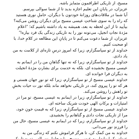
مسیح، از تاریکی اطرافمون متمایز باشه.
عزیزان، در پایانِ این تعلیم اجازه بدید تا از شما سوالی بپرسم.
آیا شما در ملاقات‌های روزانهٔ خودتون با دیگران، حاملِ نوری هستید
که راه را به سوی شناختِ عیسی مسیح برای دیگران روشن می‌‌کنه؟
بیأیید تا از این لحظه به بعد، همیشه به یاد داشته باشیم که؛ “اعلامِ
مژدهٔ نجاتِ انجیل، می‌‌تونه نور را به تاریکی زندگی یک فرد بیاره!”
عزیزان، از شما دعوت می‌‌کنم تا در پایانِ این مطالعه در کلامِ خدا، با
او صحبت کنیم.
خداوند از تو سپاسگزارم، زیرا که امروز درسِ تازه‌ای از کلامت به من
یاد دادی.
خداوند از تو سپاسگزارم، زیرا که نه تنها گناهانِ من را در ایمانم به
عیسی مسیح بخشیده ای، بلکه به خدمت برای بشارتِ مژدهٔ انجیلت
به دیگران فرا خوانده ای.
خداوند عیسی مسیح از تو سپاسگزارم، زیرا که تو نورِ جهان هستی‌ و
هر که تو را پیروی کند، در تاریکی نخواهد ماند بلکه نور ت حیات بخشِ
تو راهش را روشن می‌‌کند.
خداوند از تو سپاسگزارم، زیرا در ایمانم به عیسی مسیح، تو مرا در
امتیازات و برکاتِ الهی خودت شریک ساخته ای.
خداوند عیسی مسیح از تو سپاسگزارم، زیرا که به قیمتِ خونِ خود،
مرا از تاریکی نجات دادی و گناهانم را بخشیدی.
خداوند از تو سپاسگزارم، زیرا که در ایمانم به عیسی مسیح، حال من
را فرزندِ نور می‌‌دانی.
خداوند به من کمک کن، تا هرگز فراموش نکنم که زندگی من به
عنوانِ یک ایماندارِ به عیسی مسیح ، باید حاملِ نورِ الهی تو به تاریکی