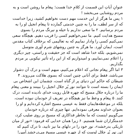
عنوانِ آیاتِ این قسمت از کلامِ خدا هست؛ پیغام ما روشن است و به
مردم روشنایی می‌بخشد !
۱ پس ما هرگز از این خدمت مهم دست نخواهیم کشید، زیرا خداست
که از سر لطف، ما را به چنین خدمتی گمارده تا پیغام انجیل او را به
مردم برسانیم. ۲ ما سعی نداریم با حیله و نیرنگ مردم را بسوی
مسیح هدایت کنیم. ما نمی‌خواهیم کسی را فریب دهیم. هیچگاه سعی
نمی‌کنیم کسی را وادار نماییم که به تعالیمی که برخلاف کتاب مقدس
است، ایمان آورد. ما هرگز به چنین روشهای شرم آوری متوسل
نمی‌شویم، بلکه خدا شاهد است که جز حقیقت و راستی، چیز دیگری
را اعلام نمی‌نماییم، و امیدواریم که از این راه تأثیر نیکویی بر مردم
بگذاریم.
۳ اما اگر پیغام نجاتی که اعلام می‌کنیم، مبهم است و درک آن دشوار
می‌باشد، فقط برای آنانی چنین است که بسوی هلاکت می‌روند. ۴
شیطان که حاکم این دنیای پر از گناه است، چشمان این اشخاص بی
ایمان را بسته است تا نتوانند نور پُر جلال انجیل را ببینند و معنی پیغام
ما را درباره جلال مسیح که چهره قابل رویت خدای نادیده است، درک
کنند. ۵ پیغام و وعظ ما نیز هیچگاه در تعریف از خودمان نبوده است،
بلکه در موعظه‌هایمان فقط به عیسی مسیح اشاره کرده‌ایم و او را
بعنوان خداوند معرفی نموده‌ایم. تنها چیزی که درباره خودمان
می‌گوییم اینست که ما بخاطر فداکاری که مسیح بر روی صلیب کرد،
خدمتگزاران شما هستیم. ۶ زیرا همان خدایی که فرمود: «نور از میان
تاریکی بدرخشد»‌، نور خود را در دلهای ما نیز تابید، تا درک کنیم که
این نور پُر جلال اوست که از چهره عیسی مسیح می‌درخشد.آمین!