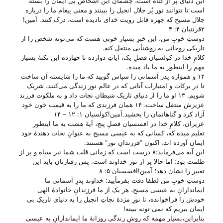
این دنیای پر از گناه است، چشمان این اشخاص بی ایمان را بسته
است تا نتوانند نور پُر جلال انجیل را ببینند و معنی پیغام ما را درباره
جلال مسیح که چهره قابل رویت خدای نادیده است، درک کنند. آمین!
۲قرنتیان ۴: ۴
دوستِ خوبِ من، این خبرِ بسیار خوبی هست که می‌‌تونه شخص را از
تاریکی روحانی به روشنأیی منتقل کنه.
کلامِ خدا در کولسیان فصلِ یک، آیاتِ دوازده تا چهارده این نکتهٔ بسیار
مهم را اینطور به ما یاد میده.
۱۲ و همواره پدر آسمانی را سپاس گویید که ما را شایسته آن ساخت
تا در برکات و امتیازات آنانی که در عالم نور زندگی می‌کنند، شریک
شویم. ۱۳ او ما را از دنیای تاریک شیطان نجات داد و به ملکوت فرزند
عزیزش منتقل ساخت، ۱۴ همان فرزندی که ما را به قیمت خون خود
آزاد کرد و گناهانمان را بخشید.آمین!کولسیان ۱: ۱۲ – ۱۴
عزیزان، کلامِ خدا در افسسیان فصلِ پنج، آیهٔ هشت به ما اینطور
تعلیم میده که، کسانی که به عیسی مسیح به عنوانِ نجات دهندهٔ خود
ایمان آورده ا‌ند، اکنون “فرزندانِ نور” هستند.
این آیه می‌‌فرماید؛۸ درست است که زمانی قلب شما نیز سیاه و پر از
ظلمت بود؛ اما حالا پر از نور خداوند است. پس رفتارتان باید این
تغییر را نشان دهد؛ آمین!افسسیان ۵: ۸
دوستِ خوبِ من لطفا دقت بفرمأیید؛ خداوند پدرِ آسمانی ما
ایماندارانِ به عیسی مسیح، هر یک از ما فرزندانِ خانوادهٔ الهی
خودش را فراخوانده، تا نورِ مژدهٔ نجاتِ انجیل را به دنیای تاریکِ بی‌
ایمان ببریم که نمی تونه ببینه!
بنابراین،بسیار مهمه که روشِ زندگی روزانهٔ ما ایماندارانِ به عیسی