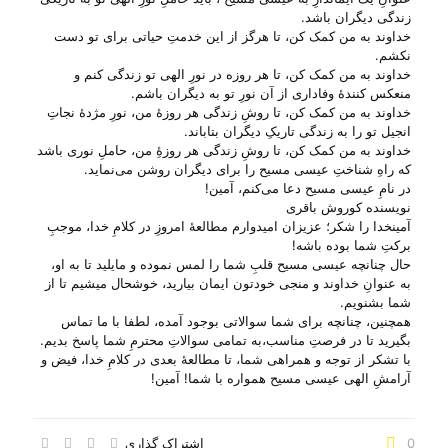
زندگی دیگران باشد.
خداوند به من کمک کن، تا هرگز از این خدمتِ حیاتی برای تو دست
نکشم.
خداوند به من کمک کن، تا هر روزه در نورِ الهی تو زندگی کنم و
منعکس کنندهٔ وفاداری از آن نورِ تو به دیگران باشم.
خداوند به من کمک کن، تا روشِ زندگی هر روزهٔ من، نورِ مژدهٔ نجاتِ
انجیل تو را به زندگی تاریکِ دیگران بتاباند.
خداوند به من کمک کن، تا روشِ زندگی هر روزهِٔ من، حاملِ نوری باشد
که راهِ شناختِ عیسی مسیح را برای دیگران روشن می‌‌نماید.
در نامِ عیسی مسیح دعا می‌‌کنم، آمین!
نویسنده کوروش باقری
آمینخدا را شکر؛ عزیزان امیدوارم مطالعهٔ امروزِ در کلامِ خدا، موجبِ
برکتِ شما بوده باشه!
حال چنانچه عیسی مسیح قلبِ شما را لمس نموده و مایلید تا به او،
به عنوانِ خداوند و منجی خودتون ایمان بیارید، خوشحال میشیم تا از
شما بشنویم.
همچنین، چنانچه برای شما سوالاتی بوجود آمده، لطفا با ما تماس
بگیرید تا در فرصتِ مناسب،به تمامی سوالاتِ محترمِ شما پاسخ بدیم.
با تشکر از توجه و همراهی شما، تا مطالعهٔ بعدی در کلامِ خدا، فیض و
آرامشِ الهی عیسی مسیح همواره با شما! آمین!
0
اشتراک گذاری