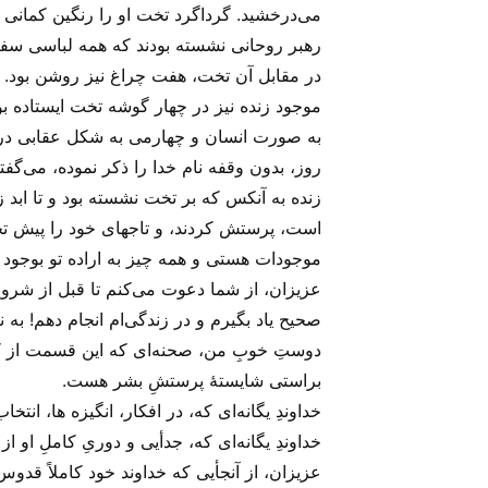
موجودات هستی و همه چیز به اراده تو بوجود آ
عزیزان، از شما دعوت می‌‌کنم تا قبل از شروعِ 
صحیح یاد بگیرم و در زندگی‌ام انجام دهم! به 
دوستِ خوبِ من، صحنه‌ای که این قسمت از کلا
براستی شایستهٔ پرستشِ بشر هست.
خداوندِ یگانه‌ای که، در افکار، انگیزه ها، انتخا
خداوندِ یگانه‌ای که، جدأیی و دوریِ کاملِ او از
عزیزان، از آنجأیی که خداوند خود کاملاً قدوس 