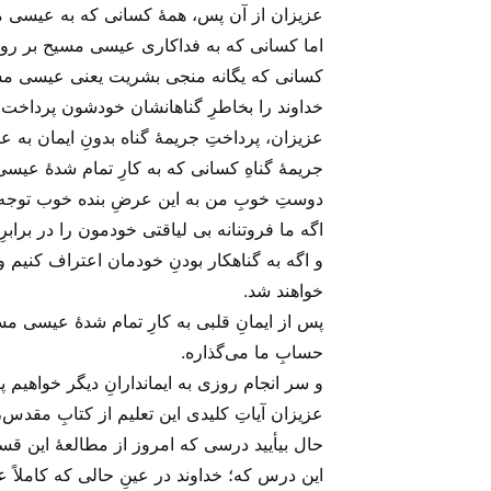
عزیزان از آن پس، همهٔ کسانی که به عیسی مسیح
اما کسانی که به فداکاری عیسی مسیح بر روی
کسانی که یگانه منجی بشریت یعنی عیسی مسیح را
خداوند را بخاطرِ گناهانشان خودشون پرداخت ک
عزیزان، پرداختِ جریمهٔ گناه بدونِ ایمان به 
جریمهٔ گناهِ کسانی که به کارِ تمام شدهٔ عیس
دوستِ خوبِ من به این عرضِ بنده خوب توجه ب
اگه ما فروتنانه بی‌ لیاقتی خودمون را در برابر
و اگه به گناهکار بودنِ خودمان اعتراف کنیم 
خواهند شد.
پس از ایمانِ قلبی به کارِ تمام شدهٔ عیسی م
حسابِ ما می‌‌گذاره.
و سر انجام روزی به ایماندارانِ دیگر خواهی
عزیزان آیاتِ کلیدی این تعلیم از کتابِ مقدس، 
حال بیأیید درسی که امروز از مطالعهٔ این قس
این درس که؛ خداوند در عینِ حالی که کاملاً ع