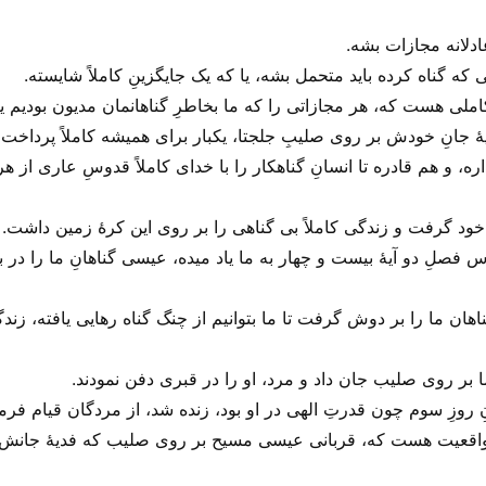
ادلانه مجازات بشه.
 گناه کرده باید متحمل بشه، یا که یک جایگزینِ کاملاً شایسته.
املی هست که، هر مجازاتی را که ما بخاطرِ گناهانمان مدیون بودیم ی
یهٔ جانِ خودش بر روی صلیبِ جلجتا، یکبار برای همیشه کاملاً پرداخت 
 هم قادره تا انسانِ گناهکار را با خدای کاملاً قدوسِ عاری از هر 
خود گرفت و زندگی کاملاً بی‌ گناهی را بر روی این کرهٔ زمین داشت.
صلِ دو آیهٔ بیست و چهار به ما یاد میده، عیسی گناهانِ ما را در 
ر روی صلیب، بار گناهان ما را بر دوش گرفت تا ما بتوانیم از چنگ گناه رهایی یاف
ر روی صلیب جان داد و مرد، او را در قبری دفن نمودند.
روزِ سوم چون قدرتِ الهی در او بود، زنده شد، از مردگان قیام فرمو
اقعیت هست که، قربانی عیسی مسیح بر روی صلیب که فدیهٔ جانش به جا