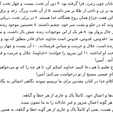
می‌درخشید. گرداگرد تخت او را رنگین کمانی تابان چون زمرد، فرا گرفت
رهبر روحانی نشسته بودند که همه لباسی سفید بر تن و تاجی از
در مقابل آن تخت، هفت چراغ نیز روشن بود. این هفت 
موجود زنده نیز در چهار گوشه تخت ایستاده بودند
به صورت انسان و چهارمی به شکل عقابی در حال پرواز بود. ۸ هر یک از این موجودات 
زنده به آنکس که بر تخت نشسته بود و تا ابد زنده
است، پرستش کردند، و تاجهای خود را پیش تخت او انداخته، ۱۱ این سرود را خواندند: «
مد . آمین!
تعلیم با هم دعا کنیم: خداوند کمکم کن، تا هر چه را که تو می‌‌خواهی
نامِ عیسی مسیح از تو درخواست می‌‌کنم؛ آمین!
مِ خدا در کتابِ مقدس برای ما ترسیم نموده، نگاهی اجمالی به یگا
ب‌ها و اعمالِ خود، کاملاً پاک و عاری از هر خطا و گناهه.
 هر گونه اعمالِ شرور و غیرِ عادلانه را به ما نشون میده.
هست، یعنی او کاملاً پاک و عاری از هر گونه خطا و گناهه، به همین دلیل