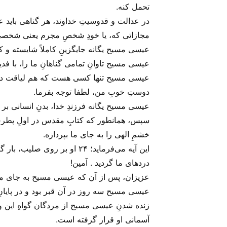
تحمل کنه.
در عدالت و قدوسیتِ خداوند، هر گناهی باید ع
مجازاتی که، یا خودِ شخصِ مجرم یعنی شخصی که
عیسی مسیح یگانه جایگزینِ کاملاً شایسته و ک
عیسی مسیح تاوانِ تمامی گناهانِ ما را، با فد
عیسی مسیح تنها کسی هست که هم لیاقت داره، و
دوستِ خوبِ من، لطفا توجه بفرما.
عیسی مسیح یگانه فرزندِ خدا، بدنِ انسانی بر 
سپس، همانطور که کتابِ مقدس در اولِ پطرس ف
خشمِ الهی را به جای ما بپردازه.
این آیه می‌‌فرماید؛ ۲۴ او ب
دردهای ما گردید . آمین!
عزیزان، پس از آن که عیسی مسیح به جای ما ب
عیسی مسیح سه روز در آن قبر بود و در پایانِ 
زنده شدنِ عیسی مسیح از مردگان گواهِ این و
آسمانی او قرار گرفته است.