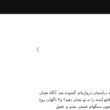
س، همانطور که نگاه می‌کردم، دیدم که درآسمان دروازه‌ای گشوده شد. آنگاه همان
آوایی که قبلا نیز شنیده بودم، بگوش رسید؛ آن آوا که همچون صدای شیپوری نیرومند بود، به من گفت: «بالا بیا تا وقایع آینده را به تو نشان دهم۲ و۳ ناگهان روح
همچون سنگهای قیمتی یشم و عقیق