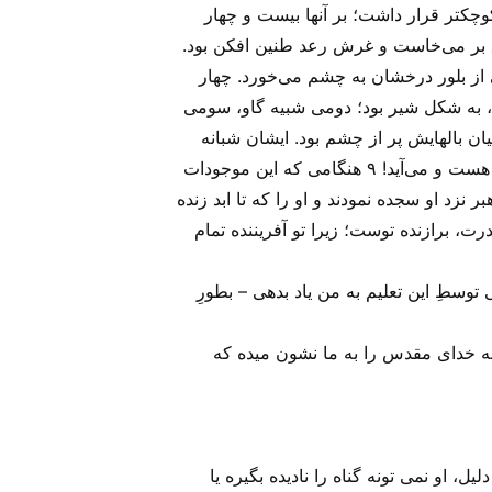
ه بود. ۴ دور آن تخت، بیست و چهار تخت کوچکتر قرار داشت؛ بر آنها بیست و چهار
 طلا بر سر داشتند. ۵ از آن تخت بزرگ، رعد و برق بر می‌خاست و غرش رعد طنین افکن بود.
چراغ همان روح هفتگانه خدا هستند. ۶ در برابر تخت، دریایی از بلور درخشان به چشم می‌خورد. چهار
 که در جلو و پشت سر خود، چشم داشتند. ۷ نخستین موجود زنده، به شکل شیر بود؛ دومی شبیه گاو، سومی
زنده، شش بال داشت، و میان بالهایش پر از چشم بود. ایشان شبانه
روز، بدون وقفه نام خدا را ذکر نموده، می‌گفتند: «قدوس، قدوس، قدوس است خداوند خدای قادر مطلق که بود و هست و می‌آید! ۹ هنگامی که این موجودات
 است، جلال و حرمت و سپاس فرستادند، ۱۰ آن بیست و چهار رهبر نزد او سجده نمودند و او را که تا ابد زنده
خداوندا، جلال و حرمت و قدرت، برازنده توست؛ زیرا تو آفریننده تمام
 توسطِ این تعلیم به من یاد بدهی – بطورِ
نه خدای مقدس را به ما نشون میده که
، او نمی تونه گناه را نادیده بگیره یا