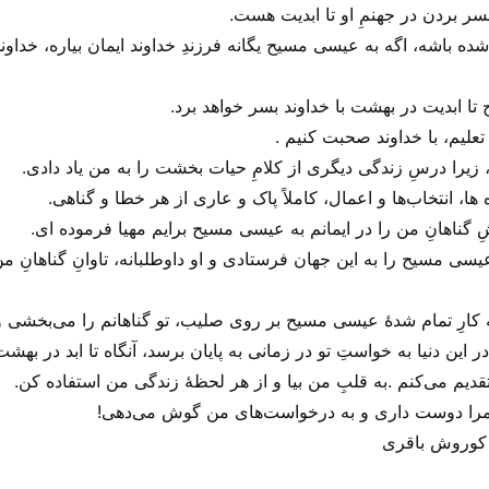
سر بردن در جهنمِ او تا ابدیت هست.
ه باشه، اگه به عیسی مسیح یگانه فرزندِ خداوند ایمان بیاره، خداوند
 تا ابدیت در بهشت با خداوند بسر خواهد برد.
 تعلیم، با خداوند صحبت کنیم .
، زیرا درسِ زندگی دیگری از کلامِ حیات بخشت را به من یاد دادی.
 ها، انتخاب‌ها و اعمال، کاملاً پاک و عاری از هر خطا و گناهی.
شِ گناهانِ من را در ایمانم به عیسی مسیح برایم مهیا فرموده ای.
عیسی مسیح را به این جهان فرستادی و او داوطلبانه، تاوانِ گناهانِ 
ه کارِ تمام شدهٔ عیسی مسیح بر روی صلیب، تو گناهانم را می‌‌بخشی و
این دنیا به خواستِ تو در زمانی به پایان برسد، آنگاه تا ابد در بهشت 
قدیم می‌‌کنم .به قلبِ من بیا و از هر لحظهٔ زندگی من استفاده کن.
مرا دوست داری و به درخواست‌های من گوش می‌‌دهی!
ه کوروش باقری