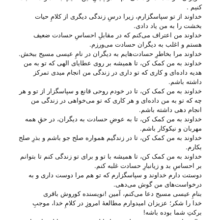
کنیم .
خداوند از تو سپاسگزارم، زیرا درسِ زندگی دیگری از کلامِ حیات
بخشت را به من یاد دادی.
خداوند من اعتراف می‌‌کنم که در مقابلِ احساسِ حسادت ضعیف
هستم و اغلب به دیگران حسادت می‌‌ورزم.
خداوند مرا بخاطرِ حسادت‌هایم به دیگران در نامِ عیسی مسیح ببخش.
خداوند به من کمک کن، تا همیشه بر روی عطایای الهی که تو به من
هدیه داده‌ای و کاری که تو داری در زندگی من انجام میدی تمرکز
داشته باشم.
خداوند به من کمک کن، تا در خودم روحی قانع و سپاسگزار از تو و هر
چه که تو به من داده‌ای و هر کاری که تو می‌‌خواهی در زندگی من
انجام دهی داشته باشم.
خداوند به من کمک کن، تا به عوضِ حسادت به دیگران، در حقِ همه
مهربان و نیکوکار باشم.
خداوند به من کمک کن، تا در زندگیم همواره صلح جو باشم و بذرِ صلح
بکارم.
خداوند به من کمک کن، تا همیشه با تو و برای تو زندگی کنم تا بتوانم
بر احساسِ بد و زیانبارِ حسادت غلبه کنم.
دوستت دارم خداوند و سپاسگزارم که تو هم مرا دوست داری و به
درخواست‌های من گوش می‌‌دهی.
بنامِ عیسی مسیح دعا می‌‌کنم، آمین !نویسنده کوروش باقری
خدا را شکر؛ عزیزان امیدوارم مطالعهٔ امروزِ در کلامِ خدا، موجبِ
برکتِ شما بوده باشه!