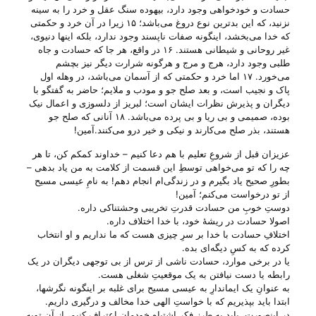
حسادت و خودخواهی وجود دارد، بیهوده سنگ عقل و خرد را به سینه
نزنید، که این بدترین نوع دروغ می‌باشد؛ ۱۵ زیرا در آن خرد و حکمتی
که خدا می‌بخشد، اینگونه صفات ناپسند وجود ندارد، بلکه اینها دنیوی،
غیر روحانی و شیطانی هستند. ۱۶ در واقع، هر جا که حسادت و جاه
طلبی وجود دارد، هرج و مرج و هرگونه شرارت دیگر نیز بچشم
می‌خورد. ۱۷ اما خرد و حکمتی که از آسمان می‌باشد، در وهله اول
پاک و نجیب است، و بعد صلح جو و مودب و ملایم؛ حاضر به گفتگو با
دیگران و پذیرش نظرات ایشان است؛ لبریز از دلسوزی و اعمال نیک
بوده، صمیمی و بی ریا و بی پرده می‌باشد. ۱۸ آنانی که صلح جو
هستند، بذر صلح می‌کارند و نیکی و خیر درو می‌کنند.آمین!
عزیزان قبل از شروعِ تعلیم با هم دعا کنیم – خداوند کمکم کن، تا هر
چه را که تو می‌‌خواهی توسطِ این قسمت از کلامت به من یاد بدهی –
بطورِ صحیح یاد بگیرم و در زندگی‌ام انجام دهم! به نامِ عیسی مسیح
از تو درخواست می‌‌کنم؛ آمین!
دوستِ خوبِ من حسادت قدرتِ تخریبی وحشتناکی داره.
اصولا حسادت در ریشهٔ خود، با خدا اختلاف داره.
اختلافِ حسادت با خدا بر سرِ چیزی هست که ما نداریم و او انتخاب
کرده که به کسِ دیگه‌ای بده.
یا در برخی موارد، حسادت ناشی از ترس از بی‌ توجهی دیگران در یک
رابطه یا دست نیافتن به یک موقعیتِ شغلی هست.
به عنوانِ یک ایماندارِ به عیسی مسیح برای غلبه بر اینگونه نگرشها،
ابتدا باید بپذیریم که با خواستِ الهی خدا مخالف و درگیری داریم.
در اینصورت، باید به طرزِ فکرِ اشتباهِ خودمان اعتراف کنیم، از آن توبه