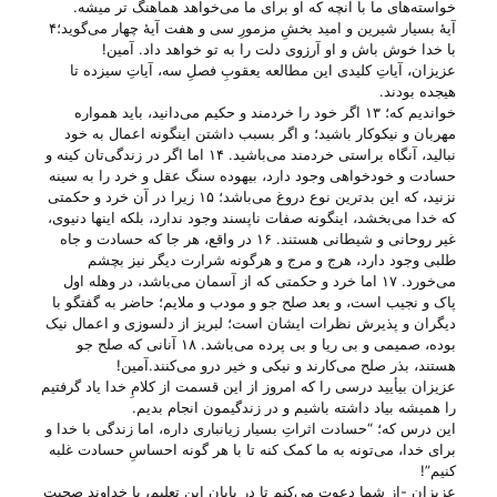
خواسته‌های ما با آنچه که او برای ما می‌‌خواهد هماهنگ تر میشه.
آیهٔ بسیار شیرین و امید بخشِ مزمورِ سی و هفت آیهٔ چهار می‌‌گوید؛۴
با خدا خوش باش و او آرزوی دلت را به تو خواهد داد. آمین!
عزیزان، آیاتِ کلیدی این مطالعه یعقوبِ فصلِ سه، آیاتِ سیزده تا
هیجده بودند.
خواندیم که؛ ۱۳ اگر خود را خردمند و حکیم می‌دانید، باید همواره
مهربان و نیکوکار باشید؛ و اگر بسبب داشتن اینگونه اعمال به خود
نبالید، آنگاه براستی خردمند می‌باشید. ۱۴ اما اگر در زندگی‌تان کینه و
حسادت و خودخواهی وجود دارد، بیهوده سنگ عقل و خرد را به سینه
نزنید، که این بدترین نوع دروغ می‌باشد؛ ۱۵ زیرا در آن خرد و حکمتی
که خدا می‌بخشد، اینگونه صفات ناپسند وجود ندارد، بلکه اینها دنیوی،
غیر روحانی و شیطانی هستند. ۱۶ در واقع، هر جا که حسادت و جاه
طلبی وجود دارد، هرج و مرج و هرگونه شرارت دیگر نیز بچشم
می‌خورد. ۱۷ اما خرد و حکمتی که از آسمان می‌باشد، در وهله اول
پاک و نجیب است، و بعد صلح جو و مودب و ملایم؛ حاضر به گفتگو با
دیگران و پذیرش نظرات ایشان است؛ لبریز از دلسوزی و اعمال نیک
بوده، صمیمی و بی ریا و بی پرده می‌باشد. ۱۸ آنانی که صلح جو
هستند، بذر صلح می‌کارند و نیکی و خیر درو می‌کنند.آمین!
عزیزان بیأیید درسی را که امروز از این قسمت از کلامِ خدا یاد گرفتیم
را همیشه بیاد داشته باشیم و در زندگیمون انجام بدیم.
این درس که؛ “حسادت اثراتِ بسیار زیانباری داره، اما زندگی با خدا و
برای خدا، می‌‌تونه به ما کمک کنه تا با هر گونه احساسِ حسادت غلبه
کنیم”!
عزیزان -از شما دعوت می‌‌کنم تا در پایانِ این تعلیم، با خداوند صحبت