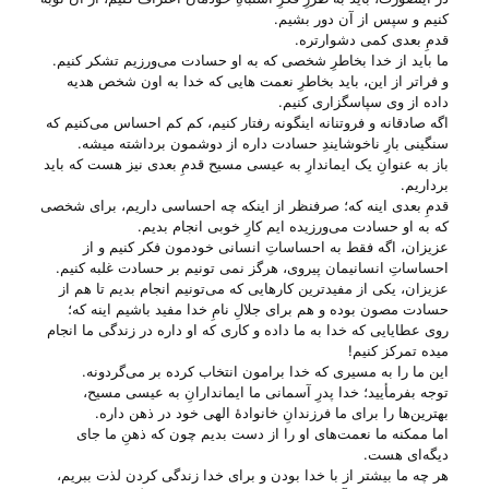
کنیم و سپس از آن دور بشیم.
قدمِ بعدی کمی دشوارتره.
ما باید از خدا بخاطرِ شخصی که به او حسادت می‌‌ورزیم تشکر کنیم.
و فراتر از این، باید بخاطرِ نعمت هایی که خدا به اون شخص هدیه
داده از وی سپاسگزاری کنیم.
اگه صادقانه و فروتنانه اینگونه رفتار کنیم، کم کم احساس می‌‌کنیم که
سنگینی بارِ ناخوشایندِ حسادت داره از دوشمون برداشته میشه.
باز به عنوانِ یک ایماندارِ به عیسی مسیح قدمِ بعدی نیز هست که باید
برداریم.
قدمِ بعدی اینه که؛ صرفنظر از اینکه چه احساسی داریم، برای شخصی
که به او حسادت می‌‌ورزیده ایم کارِ خوبی انجام بدیم.
عزیزان، اگه فقط به احساساتِ انسانی خودمون فکر کنیم و از
احساساتِ انسانیمان پیروی، هرگز نمی تونیم بر حسادت غلبه کنیم.
عزیزان، یکی از مفیدترین کارهایی که می‌‌تونیم انجام بدیم تا هم از
حسادت مصون بوده و هم برای جلالِ نامِ خدا مفید باشیم اینه که؛
روی عطایایی که خدا به ما داده و کاری که او داره در زندگی ما انجام
میده تمرکز کنیم!
این ما را به مسیری که خدا برامون انتخاب کرده بر می‌‌گردونه.
توجه بفرمأیید؛ خدا پدرِ آسمانی ما ایماندارانِ به عیسی مسیح،
بهترین‌ها را برای ما فرزندانِ خانوادهٔ الهی خود در ذهن داره.
اما ممکنه ما نعمت‌های او را از دست بدیم چون که ذهنِ ما جای
دیگه‌ای هست.
هر چه ما بیشتر از با خدا بودن و برای خدا زندگی کردن لذت ببریم،