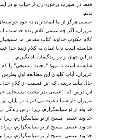
فقط در صورتِ برخورداری از حیاتِ نو در ایم
بدیم.
عیسی هرگز از ما ایماندارانِ به خود خواسته‌ای
عزیزان، اگر چه عیسی کلامِ زندهٔ خداست، اما خد
کلامِ مکتوبِ خداوند کتابِ مقدسِ ما مسیحیان
شایسته است تا با ایمان به کلامِ زندهٔ خدا عی
در این جهان و در زندگیمان یاد بگیریم.
شایسته است تا میوهٔ “محبتِ مسیحی” را که خ
عزیزان، آیاتِ کلیدی این مطالعه اولِ پطرس فص
حال بیأیید درسی که این قسمت از کلامِ خدا به 
این درس که؛ “عیسی بذرِ محبتِ مسیحأیی خودش ر
عزیزان -از شما دعوت می‌‌کنم تا در پایانِ این
خداوند از تو سپاسگزارم، زیرا درسِ زندگی دی
خداوند عیسی مسیح از تو سپاسگزارم، زیرا ایما
خداوند عیسی مسیح از تو سپاسگزارم، زیرا در ای
خداوند عیسی مسیح از تو سپاسگزارم، زیرا تو