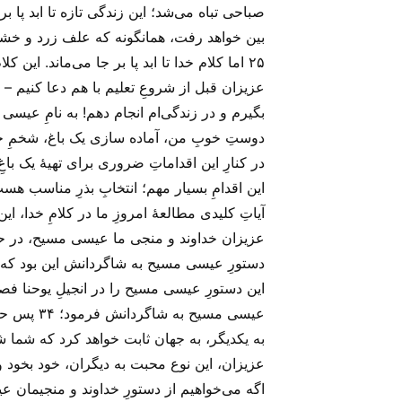
بین خواهد رفت، همانگونه که علف زرد و خشک 
۲۵ اما کلام خدا تا ابد پا بر جا می‌ماند. این کلام، همان پیام نجات بخش انجیل است که به شما نیز بشارت داده شده است. آمین!
عزیزان قبل از شروعِ تعلیم با هم دعا کنیم –
بگیرم و در زندگی‌ام انجام دهم! به نامِ عیسی
دوستِ خوبِ من، آماده سازی یک باغ، شخمِ خاک
در کنارِ این اقداماتِ ضروری برای تهیهٔ یک با
این اقدامِ بسیار مهم؛ انتخابِ بذرِ مناسب هس
آیاتِ کلیدی مطالعهٔ امروزِ ما در کلامِ خدا،
عزیزان خداوند و منجی ما عیسی مسیح، در حال
دستورِ عیسی مسیح به شاگردانش این بود که؛ 
این دستورِ عیسی مسیح را در انجیلِ یوحنا فص
به یکدیگر، به جهان ثابت خواهد کرد که شما ش
عزیزان، این نوع محبت به دیگران، خود بخود و 
اگه می‌‌خواهیم از دستورِ خداوند و منجیمان