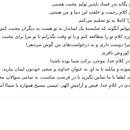
انه بذرِ فساد ناپذیرِ تولیدِ محبت هستی‌.
کلامِ رحمت و خلقتِ این دنیا و من هستی‌.
کاملا به تو تسلیم می‌‌کنم.
وانم آنگونه که شایستهٔ یک ایماندار به تو هست به دیگران محبت کنم.
کلامِ تو را مطالعه کنم و با تو وقت بگذرانم تا تو مرا برای محبت 
مرا دوست داری و به درخواست‌های من گوش می‌‌دهی!
ه کوروش باقری
ر کلامِ خدا، موجبِ برکتِ شما بوده باشه!
 و مایلید تا به او، به عنوانِ خداوند و منجی خودتون ایمان بیارید،
، لطفا با ما تماس بگیرید تا در فرصتِ مناسب، به تمامی سوالاتِ محت
عدی در کلامِ خدا، فیض و آرامشِ الهی عیسی مسیح همواره با شما! آم