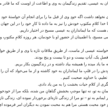
ان به عیسی، تقدیمِ زندگیمان به وی و اطاعت از اوست که ما قادر 
 نخواهد داشت اگه خودِ وی از قبل ما را برای انجامِ آن خواستهٔ خود ک
ا کلامِ مکتوبِ خودش را نیز به ما داده تا کارِ خود را در این جهان و
 هست که ما ایماندارانِ به عیسی مسیح در اختیار داریم.
سی مسیح، با اطمینان از حضورِ او با خودمان، هر روزه کلامِ مکتوبِ و
واسته عیسی از ماست، از طریقِ ملاقاتِ تازه با وی و از طریقِ خو
لِ یک، آیاتِ بیست و دو تا بیست و پنج بودند.
ما یاد میده را همیشه بیاد داشته و در زندگیمون بکار بریم.
ا در قلبِ ما ایماندارانِ به خود کاشته و از ما می‌‌خواد که آن را ب
 تعلیم، با خداوند صحبت کنیم .
گری از کلامِ حیات بخشت را به من یاد دادی.
نِ به تو، نه تنها موجبِ بخششِ گناهانِ من شده، بلکه مرا از خودخوا
مانم به تو – تو مرا از زندگی تازه‌ای برخوردار نموده ای، زندگی تاز
 خود محبت هستی‌ مرا هم به محبت نمودن به دیگران امر فرموده ای