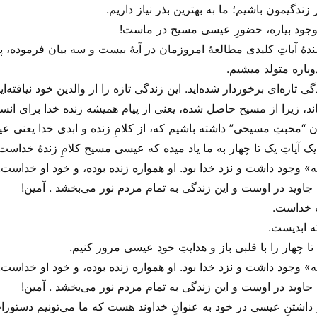
ندگیمون باشیم؛ ما به بهترین بذر نیاز داریم.
 بوجود بیاره، حضورِ عیسی مسیح در ماست!
ٔ آیاتِ کلیدی مطالعهٔ امروزمان در آیهٔ بیست و سه بیان فرموده، پ
دوباره متولد میشیم.
 سه خواندیم که؛ ۲۳ زیرا از زندگی تازه‌ای برخوردار شده‌اید. این زندگی تازه را از والدی
ماند، زیرا از مسیح حاصل شده، یعنی از پیام همیشه زنده خدا برای انسان
ران “محبتِ مسیحی” داشته باشیم که، از کلامِ زنده و ابدی خدا یعنی 
ک آیاتِ یک تا چهار به ما یاد میده که عیسی مسیح کلامِ زندهٔ خداست.
 خداست.
ه ابدیست.
 تا چهار را با قلبی باز و هدایتِ خودِ عیسی مرور کنیم.
داشتنِ عیسی در خود به عنوانِ خداوند هست که ما می‌‌تونیم دستوراتِ