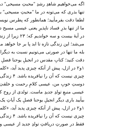
اگه می‌‌خواهیم شاهدِ رشدِ “محبتِ مسیحی” در ز
تنها بذری که می‌‌تونه در ما “محبتِ مسیحی”
لطفا دقت بفرمأیید؛ همانطور که پطرس نویسنده
ما از تنها بذرِ فساد ناپذیرِ یعنی عیسی مسیح 
در آیهٔ بیست و
می‌شد؛ این زندگی تازه تا ابد پا بر جا خواهد 
بله ما تنها در صورتی می‌‌تونیم نسبت به دیگ
دقت کنید؛ کتابِ مقدس در انجیلِ یوحنا فصلِ ی
چیزی نیست که آن را نیافریده باشد. ۴ زندگی جاوید در اوست و این زندگی به تمام مردم نور می‌بخشد . آمین!
دوستِ خوبِ من، عیسی کلامِ رحمت و خلقتِ
عیسی منبعِ تولدِ جدیدِ ماست. تولدی از روح ک
بیأیید باری دیگر انجیلِ یوحنا فصلِ یک آیاتِ یک
چیزی نیست که آن را نیافریده باشد. ۴ زندگی جاوید در اوست و این زندگی به تمام مردم نور می‌بخشد . آمین!
فقط در صورتِ دریافتِ تولدِ جدید از عیسی و 