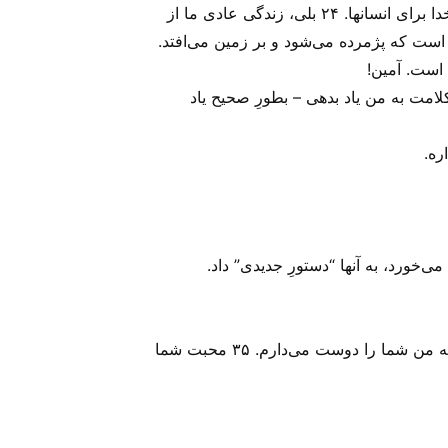
صباحی تباه می‌شد؛ این زندگی تازه تا ابد پا بر جا خواهد ماند، زیرا از مسیح حاصل شده، یعنی از پیام همیشه زنده خدا برای انسانها. ۲۴ بلی، زندگی عادی ما از
است که پژمرده می‌شود و بر زمین می‌افتد.
لامت به من یاد بدهی – بطورِ صحیح یاد
ره.
خورد، به آنها “دستورِ جدیدی” داد.
عیسی مسیح به شاگردانش فرمود؛ ۳۴ پس حال، دستوری تازه به شما می‌دهم: یکدیگر را دوست بدارید همانگونه که من شما را دوست می‌دارم. ۳۵ محبت شما