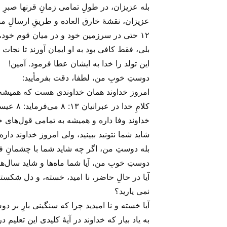
بله عزیزان، در طولِ تمامی زمانِ قرنها صبرِ 
عزیزان، نقشهٔ خارق العاده و طریقِ ارسالِ مسیحا به این جهان را
۱۲ حتی در سرزمین خود و در میان قوم خود، ی
این تولد را خدا به ایشان عطا فرمود. آمین!
دوستِ خوبِ من، لطفا، دقت بفرمأیید:
امروز خداوند همان خداوندی هست که همیشه ب
کلامِ خدا در عبرانیان ۱۳: ۸ می‌‌فرماید: ۸ عیسی مسیح امروز نیز همان است که دیروز بود و هرگز تغییر نخواهد آمین! کرد.
خداوند وفا داره و همیشه به تمامی قول‌های خ
شاید شما نتونید ببینید، ولی‌ امروز خداوند دار
بله دوستِ من، اگر چه شاید شما با چشمانِ فیزی
دوستِ خوبِ من، آیا شما ماه‌ها و شاید سال‌
آیا در حالِ حاضر، نا امید، خسته، و دل شکست
نمی یارید؟
آیا خسته و نا امیدید چرا که سنگینی بارِ بر 
به یاد بیار که خداوند در آیهٔ کلیدی این تعلیم در اشعیا ۴۳: ۱۹ به ما می‌