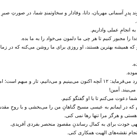
 پدرِ آسمانی مهربان، دانا، وفادار و سخاوتمندِ شما، در صورتِ صبرِ 
ه انجامِ عملی واداریم.
را مجبور کنیم تا هر چی‌ ما دلمون می‌‌خواد را به ما بده.
و که همیشه بهترین هستند، او روزی برای ما روشن می‌‌کنه که در زما
ه.
موده.
کلامِ خداوند در اولِ قرنتیان ۱۳: ۱۲ در این مورد می‌‌فرماید: ۱۲ آنچه اکنون می‌بینیم
ی‌بیند. آمین!
شما دعوت می‌‌کنم تا با او گفتگو کنیم.
م که در ایمانم به عیسی مسیح گناهانِ من را می‌‌بخشی و با روحِ مق
ستی‌ و هرگز مرا تنها رها نمی کنی.
لهی خودت برای به کمال رساندنِ مقصودِ منحصر بفردی آفریدی.
انجام نقشه‌های الهیت همکاری کنی.