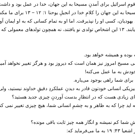
قومِ اسرائیل برای آمدنِ مسیحا به این جهان، خدا در عمل بود و داشت 
 کلامِ خدا در انجیلِ یوحنا ۱: ۱۲ – ۱۳ برای ما مکشوف می‌‌کنه.
هودیان، کسی او را نپذیرفت. اما او به تمام کسانی که به او ایمان آور
بلی، فقط کافی بود به او ایمان آورند تا نجات یابند. ۱۳ این اشخاص تولدی نو یافتند، نه همچ
وده و همیشه خواهد بود.
ودش به ما عمل می‌‌کنه!
ه برای شما راهی بوجود می‌‌یاره.
کی انسانی خودتون قادر به دیدنِ عملکردِ دقیقِ خداوند نیستید، ولی‌ او
های زیادی هست که در انتظارِ بدست آوردنِ چیزی جدید هستید؟
ه اید چرا که به ظاهر و به چشمِ انسانی شما، هیچ چیزی تغییر نمی ک
دوشِ شما کم نمیشه و انگار همه چیز ثابت باقی مونده؟
‌فرماید که: