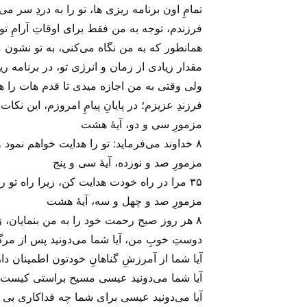
تمامِ اون برنامه ریزی ها، تو را به دردِ سر می
فرزندم، توجه به من فقط برای اوقاتِ آرامِ تو
همانطور که به من نگاه می‌کنی، به تو نشون م
مقدار زیادی از زمان و انرژی تو، در برنامه 
ولی‌ وقتی به من اجازه میدی تا قدم هات را هد
فرزندِ عزیزم؛ در پایانِ پیامِ امروزم، این نکا
مزمورِ سی و دو، آیهٔ هشت
۸ خداوند می‌فرماید: تو را هدایت خواهم نمود و راهی را که باید بروی به تو تعلیم خواهم داد؛ تو را نصیحت خواهم کرد و چشم از تو برنخواهم داشت!
مزمورِ صد و نوزده، آیهٔ سی و پنج
۳۵ مرا در راه خودت هدایت کن، زیرا راه تو را دوست دارم.
مزمورِ صد و چهل و سه، آیهٔ هشت
۸ هر روز صبح رحمت خود را به من بنمایان، زیرا بر تو توکل دارم. راهی را که باید بپیمایم به من نشان ده، زیرا از صمیم قلب به حضور تو دعا می‌کنم.
دوستِ خوبِ من، آیا شما می‌‌دونید پس از مرگ
آیا شما از آمرزشِ گناهانِ خودتون اطمینان دار
آیا شما می‌‌دونید عیسی مسیح براستی کیست
آیا می‌‌دونید عیسی برای شما چه فداکاری بی‌ م