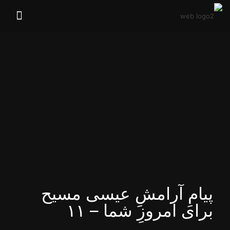
پیامِ آرامشِ عیسی مسیح
برای امروزِ شما – ۱۱