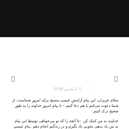
3 مارس 2026
سلام عزیزان، این پیامِ آرامشِ عیسی مسیح برای امروزِ شماست. از
شما دعوت می‌‌کنم با هم دعا کنیم – تا پیامِ امروزِ خداوند را به طورِ
صحیح درک کنیم.
خداوند به من کمک کن -تا آنچه را که تو می‌‌خواهی توسطِ این پیام
به من یاد بدهی بخوبی یاد بگیرم و در زندگیم انجام دهم .بنامِ عیسی