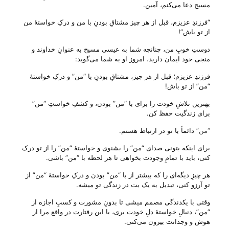
مسیح دعا می‌‌کنم، آمین.
“فرزندِ عزیزم، قبل از هر چیز مشتاقِ بودنِ با من و درکِ خواستهٔ من
از تو باش”!
دوستِ خوبِ من، چنانچه شما به عیسی مسیح به عنوانِ خداوند و
منجی خود ایمان دارید، امروز او به شما می‌‌گوید:
فرزندِ عزیزم؛ قبل از هر چیز، مشتاقِ بودنِ با “من” و درکِ خواستهٔ
“من” از تو باش!
بهترین تلاشِ خودت را برای با “من” بودن، و کشفِ خواستِ “من”
برای زندگیت حفظ کن.
“من”
دائماً با تو در ارتباط هستم.
برای اینکه بتونی صدای “من” را بشنوی و خواستهٔ “من” را از تو درک
کنی، باید با تمامِ وجودت بخواهی تا هر لحظه با “من” باشی.
هر چیزِ دیگه‌ای را که بیشتر از با “من” بودن و درکِ خواستهٔ “من” از
تو آرزو کنی، تبدیل به یک بت در زندگی تو میشه.
وقتی با یکدندگی مصمم میشی تا بدونِ مشورت و کسبِ اجازه از
“من”، دنبالِ خواستهٔ دلِ خودت بری، با این رفتارت در واقع مرا از
هوش و وجدانت بیرون می‌‌کنی.