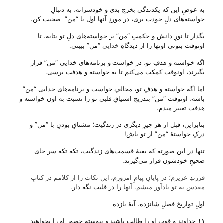
به عوضِ این که یکدندگی بخرج بدی و خودسرانه، به دنبالِ
خواسته‌های دلِ خودت بری، در موردِ آنها اول با “من” صحبت کن.
بگذار تا نورِ دانش و حکمتِ “من” بر خواسته‌های دلِ تو بتابه، تا
اونوقت بتونی اونها را از دیدگاهِ
خدایی
“من” ببینی.
اگه خواسته و هدفِ تو، در خواست و برنامه‌های خدایی “من” قرار
بگیرند، اونوقت کمکت می‌‌کنم تا به خواسته و هدفت برسی.
اما اگه خواسته و هدفِ تو، مخالفِ خواست و برنامه‌های خدایی “من”
باشه، اونوقت “من” بتدریج اشتیاقِ قلبی تو را نسبت به اون خواسته و
هدفت تغییر میدم.
بنابراین، قبل از هر چیزِ دیگری در زندگیت؛ مشتاقِ بودنِ با “من” و
درکِ خواستهٔ “من” از تو باش!
تنها در این صورته که بقیهٔ قسمت‌های زندگیت، تکه تکه سر جای
صحیحِ خودشون قرار می‌‌گیرند.
فرزندِ عزیزم؛ در پایانِ پیامِ امروزم، این نکات را از کلامم در کتابِ
مقدس به تو یادآور میشم
. آنها را در قلبت نگه دار.
اولِ تواریخ فصلِ شانزده، آیهٔ یازده
۱۱
خداوند و قوت او را طالب باشید و پیوسته حضور او را بخواهید