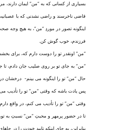
بسیاری از کسانی که به “من” ایمان دارند، مر
قاضی ناخرسند و راضی نشدنی که با عصبانیت
اینگونه تصور در موردِ “من”، به هیچ وجه صح
فرزندم، خوب گوش کن.
“من” اونقدر تو را دوست دارم که، برای بخششِ
“من” به جای تو بر روی صلیب جان دادم، تا جام
حال “من” تو را اینگونه می بینم- درخشان در 
پس یادت باشه که وقتی “من” تو را تأدیب می 
وقتی “من” تو را تأدیب می کنم، در واقع دارم 
تا در حضور پرمهر و محبتِ “من” نسبتِ به تو،
بنابراین، به جای اینکه تاییدِ خودت را در جاه