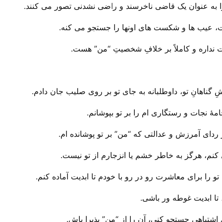
ا به عنوان یک قاضی ناخرسند و ر
ا
ضی نشدنی تصور می کنند.
، عیب ها و شکست های اونها را جستجو می کنه.
ت نداره و کاملاً بر خلافِ شخصیتِ “من” هست.
 گناهانِ تو، داوطلبانه به جای تو بر روی صلیب جان دادم.
هٔ نجات و رستگاری ام را بر تو بپوشانم.
ردای آمرزش و عدالتی که “من” بر تو پوشانده ام.
کنم، هرگز به خاطر خشم یا انزجارم از تو نیست.
تو را برای معاشرت رو در رو با خودم تا ابدیت آماده کنم.
 تا ابدیت غوطه ور باشی.
ای اشتباهی جستجو کنی، آن را از “من” پذیرا باش.