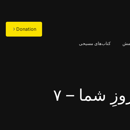
Donation
امش
کتاب‌های مسیحی
ِ شما – ۷