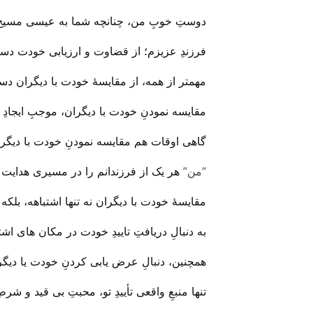
دوستِ خوبِ من، چنانچه شما به عیسی مسیح به 
فرزندِ عزیزم؛ از قضاوت و ارزیابی خودت دست 
مهمتر از همه، از مقایسهٔ خودت با دیگران دس
مقایسه نمودنِ خودت با دیگران، موجبِ ایجادِ
گاهی اوقات هم مقایسه نمودنِ خودت با دیگران
“من”
هر یک از فرزندانم را در مسیری هدایت 
مقایسهٔ خودت با دیگران نه تنها اشتباهه، بلکه ک
به دنبالِ دریافتِ تاییدِ خودت در مکان های اشت
همچنین، دنبالِ عرض یابی کردنِ خودت یا دیگ
تنها منبعِ واقعی تأییدِ تو، محبتِ بی‌ قید و شرط