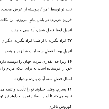
تاییدِ
تو توسطِ “من”، پیوسته از عرشِ محبت،
فرزندِ عزیزم؛ در پایانِ پیامِ امروزم، این نکا
انجیلِ لوقا فصلِ شش، آیهٔ سی و هفت
۳۷
ایراد نگیرید تا از شما ایراد نگیرند. دیگر
انجیلِ یوحنا فصلِ سه، آیاتِ شانزده و هفده
۱۶
زیرا خدا بقدری مردم جهان را دوست دارد که
خود را فرستاده است نه برای اینکه مردم را م
امثال فصلِ سه، آیاتِ یازده و دوازده
۱۱
پسرم، وقتی خداوند تو را تأدیب و تنبیه می
تنبیه می‌کند تا او را اصلاح نماید، خداوند نیز تو
کوروش باقری