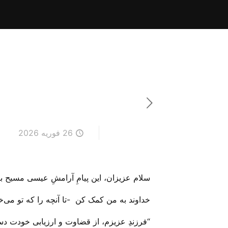
26 فوریه 2026
سلام عزیزان، این پیامِ آرامشِ عیسی مسیح برا
خداوند به من کمک کن -تا آنچه را که تو می‌‌خو
“فرزندِ عزیزم، از قضاوت و ارزیابی خودت دس