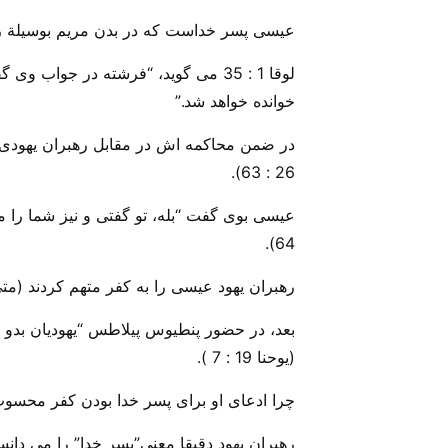
عیسی پسر خداست که در بدن مریم بوسیلة ر
لوقا 1 : 35 می گوید، “فرشته در جو
خوانده خواهد شد.”
در ضمن محاکمه اش در مقابل رهبران یهودی،
26 : 63).
64).
رهبران یهود عیسی را به کفر متهم کردند (متی 26 : 65 -66
بعد، در حضور پنطیوس پیلاطس “یهودیان بدو 
(یوحنا 19 : 7 ).
چرا ادعای او برای پسر خدا بودن کفر محسو
رهبران یهود دقیقا معنی”پسر خدا” را می دانست