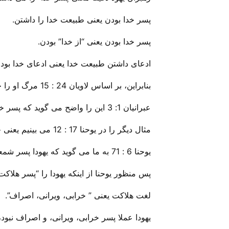
پسر خدا بودن یعنی طبیعت خدا را داشتن.
پسر خدا بودن یعنی “از خدا” بودن.
ادعای داشتن طبیعت خدا یعنی ادعای خدا بودن،
بنابراین، بر اساس لاویان 24 : 15 مرگ او را خواستار بودند.
عبرانیان 1: 3 این را واضح می گوید که پسر خدا “فروغ جلالش و خاتم جوهرش” می باشد.
مثال دیگر را در یوحنا 17 : 12 می بینیم یعنی جایی که یهودا “پسر هلاکت” خوانده می شود.
یوحنا 6 : 71 به ما می گوید که یهودا پسر شمعون بود.
پس منظور یوحنا از اینکه یهودا را “پسر هلاک
لغت هلاکت یعنی ” خرابی، ویرانی، اصراف”.
یهودا عملا پسر خرابی، ویرانی، و اصراف نبود، ا