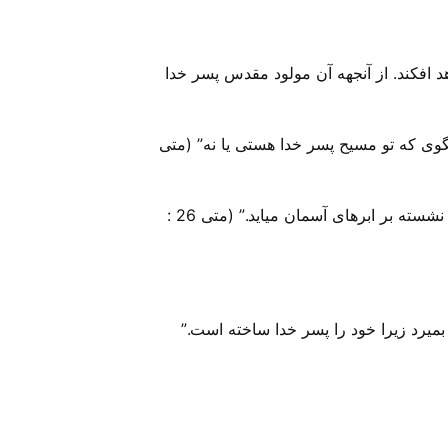
اهد افکند. از آنجهه آن مولود مقدس پسر خدا
ی که تو مسیح پسر خدا هستی یا نه” (متی
عیسی بوی گفت “بله، تو گفتی و نیز شما را می گویم بعد از این پسر انسان را خواهید دید که بر دست راست قوت نشسته بر ابرهای آسمان میاید.” (متی 26 :
یرد زیرا خود را پسر خدا ساخته است.”