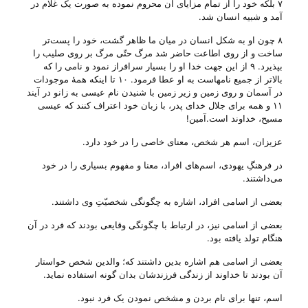
۷ بلکه خود را از تمام مزایای آن محروم نموده به صورت یک غلام در
آمد و شبیه انسان شد‌.
۸ چون او به شکل انسان در میان ما ظاهر گشت، خود را پست‌تر
ساخت و از روی اطاعت حاضر شد مرگ حتّی مرگ بر روی صلیب را
بپذیرد‌. ۹ از این جهت خدا او را بسیار سرافراز نمود و نامی را که
بالاتر از جمیع نامهاست به او عطا فرمود‌. ۱۰ تا اینکه همۀ موجودات
در آسمان و روی زمین و زیر زمین با شنیدن نام عیسی به زانو در آیند
۱۱ و همه برای جلال خدای پدر، با زبان خود اعتراف کنند که عیسی
مسیح، خداوند است‌.آمین!
عزیزان، اسم هر شخص، معنای خاصی را در خود دارد.
در فرهنگِ یهودی، اسم‌های افراد، معنا و مفهوم بسیاری را در خود
می‌‌داشتند.
بعضی از اسامی افراد، اشاره به چگونگی شخصیّتِ وی داشتند.
بعضی از اسامی نیز، در ارتباط با چگونگی وقایعی بودند که فرد در آن
هنگام تولد یافته بود.
بعضی از اسامی هم اشاره بدین داشتند که؛ والدین شخص خواستار
آن بودند تا خداوند از زندگی فرزندشان بدان گونه استفاده نماید.
اسم، تنها برای نام بردن و مشخص نمودن یک فرد نبود.