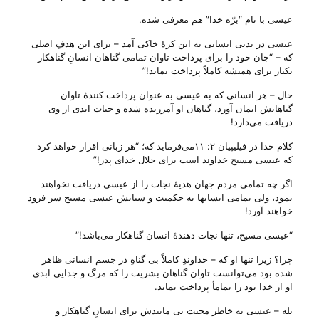
عیسی با نام “برّه خدا” هم معرفی شده.
عیسی در بدنی انسانی به این کرهٔ خاکی آمد – برای این هدفِ اصلی
که – “جان خود را برای پرداخت تاوان تمامی گناهان انسانِ گناهکار
یکبار برای همیشه کاملاً پرداخت نماید!”
حال – هر انسانی که به عیسی به عنوان پرداخت کنندهٔ تاوان
گناهانش ایمان آورد، گناهان او آمرزیده شده و حیات ابدی از وی
دریافت می‌‌دارد!
کلام خدا در فیلیپیان ۲: ۱۱می‌‌فرماید که؛ “هر زبانی اقرار خواهد کرد
که عیسی مسیح خداوند است برای جلال خدای پدر!”
اگر چه تمامی مردم جهان هدیهٔ نجات را از عیسی دریافت نخواهند
نمود، ولی تمامی انسانها به حکمیت و ستایش عیسی مسیح سر فرود
خواهند آورد!
“عیسی مسیح، تنها نجات دهندهٔ انسان گناهکار می‌‌باشد!”
چرا؟ زیرا تنها او که – خداوندِ کاملاً بی‌ گناهِ در جسم انسانی ظاهر
شده بود می‌‌توانست تاوان گناهان بشریت را که مرگ و جدایی ابدی
او از خدا بود را تمامأ پرداخت نماید.
بله – عیسی به خاطر محبت بی‌ مانندش برای انسانِ گناهکار و