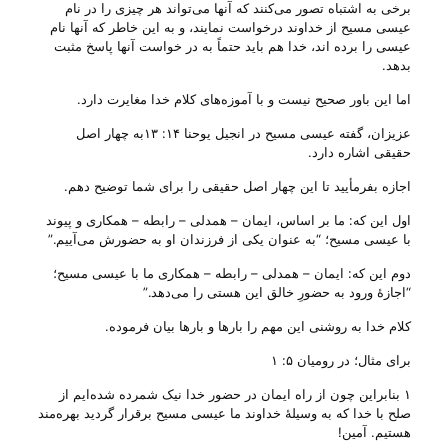
برخی به اشتباه تصور می‌‌کنند که آنها می‌‌تواند هر چیزی را در نام
عیسی مسیح از خداوند درخواست نمایند، و به این خاطر که آنها نام
عیسی را برده اند، خدا هم باید حتماً به در خواست آنها پاسخ مثبت
بدهد.
اما این باور صحیح نیست و با آموزه‌های کلام خدا مغایرت دارد.
عزیزان، گفته عیسی مسیح در انجیل یوحنا ۱۴: ۱۳به چهار اصل
حقیقی اشاره دارد.
اجازه بفرمأیید تا این چهار اصل حقیقی را برای شما توضیح دهم.
اول این که: ما بر اساس، ایمان – همدلی – رابطه – همکاری و پیوند
با عیسی مسیح؛ “به عنوان یکی از فرزندان او به حضورش می‌‌آییم.”
دوم این که: ایمان – همدلی – رابطه – همکاری ما با عیسی مسیح؛
“اجازهٔ ورود به حضورِ خالق این هستی را می‌‌دهد.”
کلام خدا به روشنی این مهم را بارها و بارها بیان فرموده.
برای مثال؛ در رومیان ۵: ۱
۱ بنابراین چون از راه ایمان در حضور خدا نیک شمرده شده‌‌ایم از
صلح با خدا که به وسیلۀ خداوند ما عیسی مسیح برقرار گردید بهره‌مند
هستیم‌. آمین!