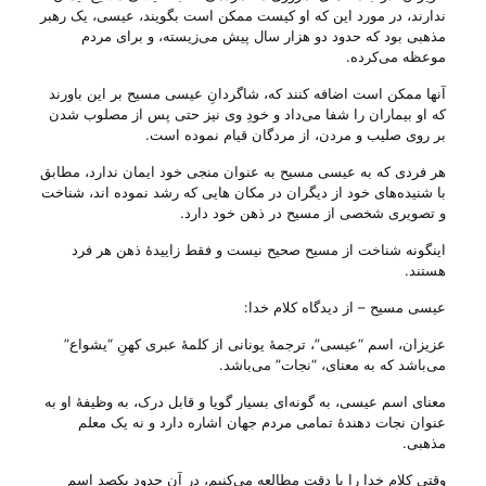
ندارند، در مورد این که او کیست ممکن است بگویند، عیسی، یک رهبر
مذهبی بود که حدود دو هزار سال پیش می‌‌زیسته، و برای مردم
موعظه می‌‌کرده.
آنها ممکن است اضافه کنند که، شاگردانِ عیسی مسیح بر این باورند
که او بیماران را شفا می‌‌داد و خودِ وی نیز حتی پس از مصلوب شدن
بر روی صلیب و مردن، از مردگان قیام نموده است.
هر فردی که به عیسی مسیح به عنوان منجی خود ایمان ندارد، مطابق
با شنیده‌های خود از دیگران در مکان هایی که رشد نموده اند، شناخت
و تصویری شخصی از مسیح در ذهن خود دارد.
اینگونه شناخت از مسیح صحیح نیست و فقط زاییدهٔ ذهن هر فرد
هستند.
عیسی مسیح – از دیدگاه کلام خدا:
عزیزان، اسم “عیسی”، ترجمهٔ یونانی از کلمهٔ عبری کهنِ “یشواع”
می‌‌باشد که به معنای، “نجات” می‌‌باشد.
معنای اسم عیسی، به گونه‌ای بسیار گویا و قابل درک، به وظیفهٔ او به
عنوان نجات دهندهٔ تمامی مردم جهان اشاره دارد و نه یک معلم
مذهبی.
وقتی کلام خدا را با دقت مطالعه می‌‌کنیم، در آن حدود یکصد اسم