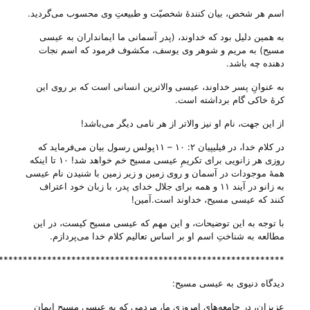
اسم هر شخص، بیان کنندهٔ شخصیّت و طبیعتِ وی محسوب می‌‌گردید.
به همین دلیل بود که خداوند، (پدر آسمانی ما ایمانداران به عیسی
مسیح) به مریم و شوهر وی یوسف، مکشوف فرمود که اسم نجات
دهنده چه باشد.
به عنوانِ پسر خداوند، عیسی والاترین انسانی است که بر روی این
کرهٔ خاکی گام برداشته است.
از این جهت، نام او نیز والاتر از هر نامی دیگر می‌‌باشد!
در کلام خدا، در فیلیپیان ۲: ۱۰ – ۱۱پولس رسول بیان می‌‌فرماید که
روزی هر زانویی برای تکریمِ عیسی مسیح خم خواهد شد! ۱۰ تا اینکه
همۀ موجودات در آسمان و روی زمین و زیر زمین با شنیدن نام عیسی
به زانو در آیند ۱۱ و همه برای جلال خدای پدر، با زبان خود اعتراف
کنند که عیسی مسیح، خداوند است‌.آمین!
با توجه به این توضیحات، و این مهم که عیسی مسیح کیست، در این
مطالعه به شناختِ اسم او بر اساس تعالیم کلام خدا می‌‌پردازم.
***********************************************************
دیدگاه دنیوی به عیسی مسیح:
عزیزان، در جامعه‌های امروزی ما، مردمی که به عیسی مسیح ایمان