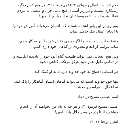
کلام خدا در اعمال رسولان ۴: ۱۲می‌‌فرماید: ۱۲ در هیچ کس دیگر،
رستگاری نیست و در زیر آسمان هیچ نامی جز نام عیسی به مردم
عطا نشده است تا به وسیلۀ آن نجات یابیم‌‌.» آمین!
بسیاری بر این باورِ اشتباه هستند که، انسان می‌‌تواند آمرزش خود را
با انجام اعمال نیک حاصل نماید.
حقیقت این است که، ما اگر تمامی تلاش خود را نیز به کار بریم،
شاید بتوانیم از انجام معدودی از گناهان خود داری کنیم.
ولی هیچ انسانی نمی تواند طبیعت گناه آلود خود را نادیده انگاشته و
در تمامی طول عمر خود هرگز مرتکب گناهی نشود.
هر انسانی احتیاج به خود خداوند دارد تا به او کمک کند.
تنها خودِ خداوند است که می‌‌تواند گناهان انسانِ گناهکار را پاک کند،
نه اعمال – مراسم و مذهب!
اسم عیسی مسیح در دعا‌:
عیسی مسیح فرمود: ۱۳ و هر چه به نام من بخواهید آن را انجام
خواهم داد تا پدر در پسر جلال یابد‌. آمین!
انجیل یوحنا ۱۴: ۱۳