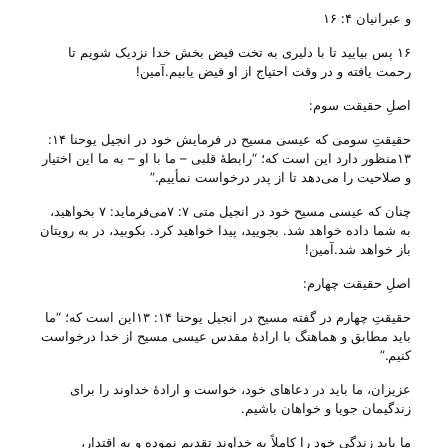
و عبرانیان ۴: ۱۶
۱۶ پس بیایید تا با دلیری به تخت فیض بخش خدا نزدیک شویم تا
رحمت یافته و در وقت احتیاج از او فیض یابیم‌.آمین!
اصلِ حقیقت سوم:
حقیقتِ سومی که عیسی مسیح در فرمایش خود در انجیل یوحنا ۱۴:
۱۳منظور دارد این است که؛ “رابطهٔ قلبی – ما با او – به ما این اختیار
و صلاحیت را می‌‌دهد تا از پدر درخواست نمأییم.”
چنان که عیسی مسیح خود در انجیل متی ۷: ۷می‌‌فرماید: ۷ بخواهید،
به شما داده خواهد شد‌. بجویید، پیدا خواهید کرد‌. بکوبید، در به رویتان
باز خواهد شد‌.آمین!
اصلِ حقیقت چهارم:
حقیقتِ چهارم در گفته مسیح در انجیل یوحنا ۱۴: ۱۳این است که؛ “ما
باید مطابق و هماهنگ با ارادهٔ مقدس عیسی مسیح از خدا درخواست
کنیم.”
عزیزان، ما باید در دعا‌‌های خود، خواست و ارادهٔ خداوند را برای
زندگیمان جویا و خواهان باشیم.
ما باید زندگی خود را کاملاً به خداوند تقدیم نموده و به اقتدار،