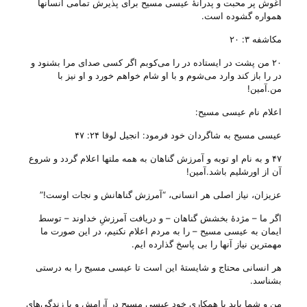
آغوش پر محبت و پدرانهٔ عیسی مسیح برای پذیرش تمامی انسانها
همواره گشوده است.
مکاشفه ۳: ۲۰
۲۰ من پشت در ایستاده در را می‌کوبم اگر کسی صدای مرا بشنود و
در را باز کند وارد می‌شوم و با او شام خواهم خورد و او نیز با
من‌.آمین!
اعلام نام عیسی مسیح:
عیسی مسیح به شاگردان خود فرمود: انجیل لوقا ۲۴: ۴۷
۴۷ و به نام او توبه و آمرزش گناهان به همه ملتها اعلام گردد و شروع
آن از اورشلیم باشد‌.آمین!
عزیزان، نیاز اصلی هر انسانی، “آمرزش گناهانش و نجات اوست!”
اگر ما – مژدهٔ بخشش گناهان – و دریافت آمرزشِ خداوند – توسط
ایمان به عیسی مسیح – را به مردم اعلام نکنیم، در این صورت ما
مهمترین نیاز آنها را بی‌ پاسخ گذارده ایم.
هر انسانی محتاج و شایستهٔ این است تا عیسی مسیح را به درستی
بشناسد.
من و شما باید با همکاری خود عیسی مسیح در آرامش و با زندگی‌های