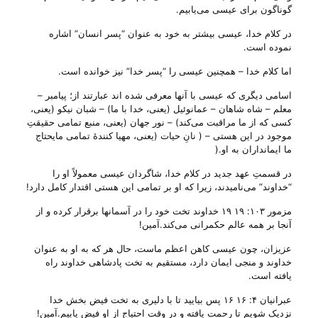
گوناگون برای عیسی می‌‌یابیم.
در کلام خدا، عیسی بیشتر به خود به عنوان “پسر انسان” اشاره
نموده است.
اما کلام خدا – همچنین عیسی را “پسر خدا” نیز خوانده است.
اسامی دیگری که عیسی با آنها معرفی شده اند عبارتند از؛ پیامبر –
معلم – شاه شاهان – عمانوئیل (یعنی، خدا با ما) – شبان نیکو (یعنی،
کسی که از ما مراقبت می‌‌کند) – نور جهان (یعنی، منبع تمامی حقیقتِ
موجود در این هستی‌ – ( نانِ حیات (یعنی، مهیا کنندهٔ تمامی مایحتاج
ما ایمانداران به او.(
در قسمتِ عهد جدید در کلام خدا، شاگردان عیسی معمولاً او را
“خداوند” می‌‌نامیدند، زیرا که او بر تمامی این هستی اقتدار کامل دارد!
مزمور ۱۰۳: ۱۹ ۱۹ خداوند تخت خود را در آسمانها برقرار کرده و از
آنجا بر همه عالم حکمرانی می‌کند.آمین!
عزیزان، چون عیسی کاهن اعظم ماست، حال هر که به او به عنوان
خداوند و منجی ایمان دارد، مستقیم به تخت پادشاهی خداوند راه
یافته است.
عبرانیان ۴: ۱۶ ۱۶ پس بیایید تا با دلیری به تخت فیض بخش خدا
نزدیک شویم تا رحمت یافته و در وقت احتیاج از او فیض یابیم‌.آمین!