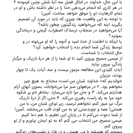
با این حال، خداوند در امثال فصلِ سه آیهٔ شش چنین فرموده؛ ۶
در هر کاری که انجام می‌‌دهی خدا را در نظر داشته باش و او در
تمامِ کارهایت تو را موفق خواهد ساخت. آمین!
با توجه به این واقعیت ها، چیزی که باید در موردِ آن تصمیم
بگیرید اینه که؛ می‌‌خواهید زندگیتون چطور باشه؟
آیا می‌‌خواهید در منجلابِ ترسناکِ اضطراب، گیجی و درماندگی
بمونید؟
یا اینکه با اطاعت از خدا، امید و آنچه را که او می‌‌تونه در و
توسطِ زندگی شما انجام بده را انتخاب خواهید کرد؟
حال انتخاب با شماست.
از عیسی مسیح پیروی کنید تا او شما را از هر درهٔ تاریک و مرگبارِ
زندگی بیرون بیاره.
آیاتِ کلیدی این مطالعه؛ مزمورِ بیست و سه، آیاتِ یک تا چهار
بودند، عزیزان
خواندیم که؛۱ خداوند شبانِ من است؛ محتاج به هیچ چیز
نخواهم بود. ۲ در مرتعهای سبز مرا می‌‌خواباند، بسوی آبهای آرام
هدایتم می‌‌کند. ۳ و جانِ مرا تازه می‌‌سازد. بخاطرِ نامِ پر شکوهِ
خود مرا به راهِ راست رهبری می‌‌کند. ۴ حتی اگر از درهٔ تاریکِ
مرگ نیز عبور کنم، نخواهم ترسید، زیر تو،‌ای شبانِ من، با من
هستی‌! عصا و چوبدستی تو به من قوتِ قلب می‌‌بخشد .آمین!
از شما دعوت می‌‌کنم تا در پایانِ این تعلیم، با هم دعا کنیم.
عیسی مسیح، من انتخاب می کنم که به تو ایمان بیاورم و از تو
پیروی کنم.
ممنونم که همیشه با من هستی‌ و در فراز و نشیب‌های زندگیم