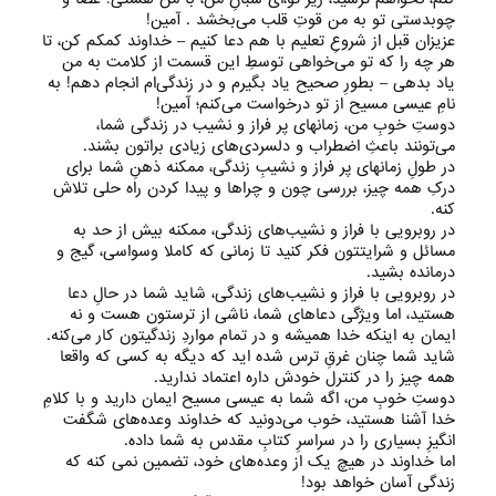
چوبدستی تو به من قوتِ قلب می‌‌بخشد . آمین!
عزیزان قبل از شروعِ تعلیم با هم دعا کنیم – خداوند کمکم کن، تا
هر چه را که تو می‌‌خواهی توسطِ این قسمت از کلامت به من
یاد بدهی – بطورِ صحیح یاد بگیرم و در زندگی‌ام انجام دهم! به
نامِ عیسی مسیح از تو درخواست می‌‌کنم؛ آمین!
دوستِ خوبِ من، زمانهای پر فراز و نشیب در زندگی شما،
می‌‌تونند باعثِ اضطراب و دلسردی‌های زیادی براتون بشند.
در طولِ زمانهای پر فراز و نشیبِ زندگی، ممکنه ذهنِ شما برای
درکِ همه چیز، بررسی چون و چرا‌ها و پیدا کردن راه حلی تلاش
کنه.
در روبرویی با فراز و نشیب‌های زندگی، ممکنه بیش از حد به
مسائل و شرایتتون فکر کنید تا زمانی که کاملا وسواسی، گیج و
درمانده بشید.
در روبرویی با فراز و نشیب‌های زندگی، شاید شما در حالِ دعا
هستید، اما ویژگی دعا‌های شما، ناشی از ترستون هست و نه
ایمان به اینکه خدا همیشه و در تمام مواردِ زندگیتون کار می‌‌کنه.
شاید شما چنان غرقِ ترس شده اید که دیگه به کسی که واقعا
همه چیز را در کنترل خودش داره اعتماد ندارید.
دوستِ خوبِ من، اگه شما به عیسی مسیح ایمان دارید و با کلامِ
خدا آشنا هستید، خوب می‌‌دونید که خداوند وعده‌های شگفت
انگیزِ بسیاری را در سراسرِ کتابِ مقدس به شما داده.
اما خداوند در هیچ یک از وعده‌های خود، تضمین نمی کنه که
زندگی آسان خواهد بود!