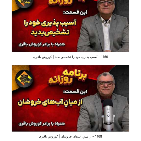
1169 – آسیب پذیری خود را تشخیص بدید | کوروش باقری
1168 – از میانِ آب‌های خروشان | کوروش باقری