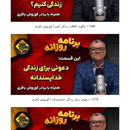
1180 – چگونه عاقلانه زندگی کنیم | کوروش باقری
1179 – دعوتی برای زندگی خداپسندانه | کوروش باقری