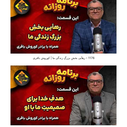
1176 – رهأیی بخشِ بزرگِ زندگی ما | کوروش باقری