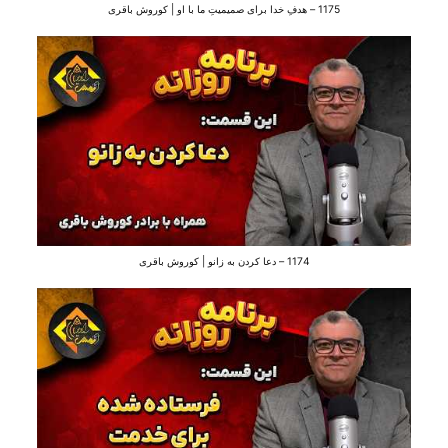
1175 – هدفِ خدا برای صمیمیتِ ما با او | کوروش باقری
1174 – دعا کردن به زانو | کوروش باقری