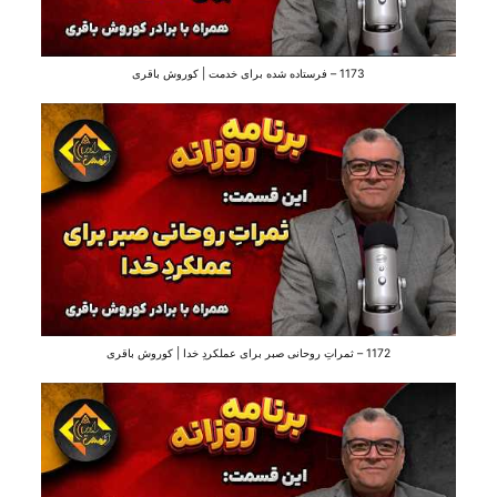
1173 – فرستاده شده برای خدمت | کوروش باقری
1172 – ثمراتِ روحانی صبر برای عملکردِ خدا | کوروش باقری