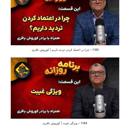
1185 – چرا در اعتماد کردن تردید داریم | کوروش باقری
1184 – ویژگی غیبت | کوروش باقری