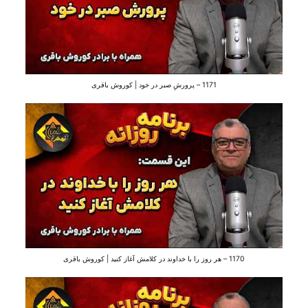
1171 – پرورشِ صبر در خود | کوروش باقری
1170 – هر روز را با خداوند در کلامش آغاز کنید | کوروش باقری