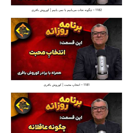
1182 – چگونه نجات می‌‌یابیم یا نمی یابیم | کوروش باقری
1181 – انتخابِ محبت | کوروش باقری