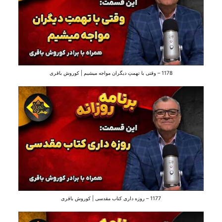
1178 – وقتی با تهمتِ دیگران مواجه میشیم | کوروش باقری
1177 – روزه داری کتاب مقدسی | کوروش باقری