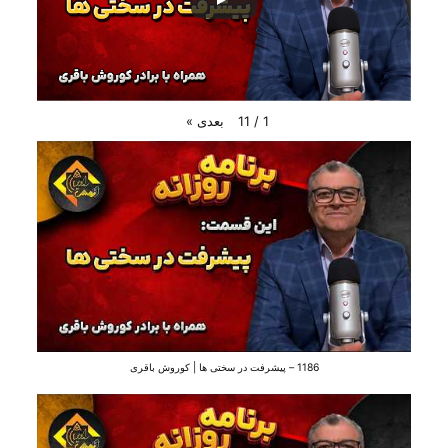
بعدی
»
11
/
1
1186 – پیشرفت در سختی ها | کوروش باقری