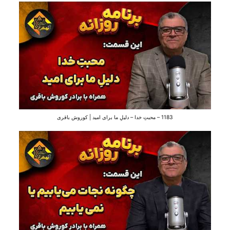
1183 – محبتِ خدا – دلیلِ ما برای امید | کوروش باقری