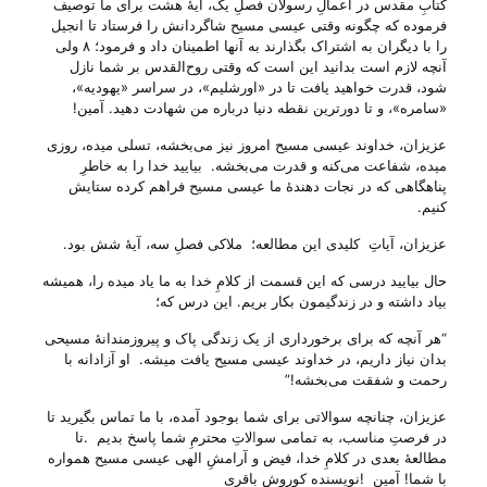
کتابِ مقدس در اعمالِ رسولان فصلِ یک، آیهٔ هشت برای ما توصیف
فرموده که چگونه وقتی عیسی مسیح شاگردانش را فرستاد تا انجیل
را با دیگران به اشتراک بگذارند به آنها اطمینان داد و فرمود؛ ۸ ولی
آنچه لازم است بدانید این است که وقتی روح‌القدس بر شما نازل
شود، قدرت خواهید یافت تا در «اورشلیم»‌، در سراسر «یهودیه»‌،
«سامره»‌، و تا دورترین نقطه دنیا درباره من شهادت دهید. آمین!
عزیزان، خداوند عیسی مسیح امروز نیز می‌‌بخشه، تسلی میده، روزی
میده، شفاعت می‌‌کنه و قدرت می‌‌بخشه. بیایید خدا را به خاطرِ
پناهگاهی که در نجات دهندهٔ ما عیسی مسیح فراهم کرده ستایش
کنیم.
عزیزان، آیاتِ کلیدی این مطالعه؛ ملاکی فصلِ سه، آیهٔ شش بود.
حال بیایید درسی که این قسمت از کلامِ خدا به ما یاد میده را، همیشه
بیاد داشته و در زندگیمون بکار بریم. این درس که؛
“هر آنچه که برای برخورداری از یک زندگی پاک و پیروزمندانهٔ مسیحی
بدان نیاز داریم، در خداوند عیسی مسیح یافت میشه. او آزادانه با
رحمت و شفقت می‌‌بخشه!”
عزیزان، چنانچه سوالاتی برای شما بوجود آمده، با ما تماس بگیرید تا
در فرصتِ م
ن
اسب، به تمامی سو
ا
لاتِ محترمِ شما پاسخ بدیم .تا
مطالعهٔ بعدی در کلامِ خدا، فیض و آرامشِ الهی عیسی مسیح همواره
با شما! آمین !نویسنده کوروش باقری