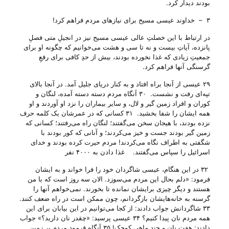
بودند دیدار کرد.
۳ – خداوند عیسی مسیح برای نیاز‌های مردم فراهم کرد!
در ارتباط با این خصلتِ عالی عیسی مسیح نیز در انجیلِ متی فصلِ
پانزده، آیاتِ بیست و نه تا سی و هشت می‌‌خوانیم که چگونه او برای
جمعیتِ زیادی که غذا نخورده بودند، بیش از حدِ کافی برای رفعِ
گرسنگی آنها فراهم کرد.
۲۹ عیسی از آنجا براه افتاد و به کنار دریای جلیل آمد. در آنجا بالای
تپه‌ای رفت و نشست. ۳۰ آنگاه مردم دسته دسته آمده، لنگان و
کوران و افراد زمین گیر و لال، و سایر بیماران را نزد او آوردند و او
همه ایشان را شفا بخشید. ۳۱ کسانی که در عمرشان یک کلمه حرف
نزده بودند، با هیجان سخن می‌گفتند؛ لنگان راه می‌رفتند؛ کسانی که
زمین گیر بودند جست و خیز می‌کردند؛ و آنانی که کور بودند با
شگفتی به اطراف نگاه می‌کردند! مردم حیرت کرده بودند و خدای
اسرائیل را سپاس می‌گفتند. غذا دادن به ۴۰۰۰ نفر
۳۲ در این هنگام، عیسی شاگردان خود را فرا خواند و به ایشان
فرمود: «دلم بحال این مردم می‌سوزد. الان سه روز است که با من
هستند و دیگر چیزی برایشان نمانده تا بخورند. نمی‌خواهم آنها را
گرسنه به خانه‌هایشان بازگردانم، چون ممکن است در راه ضعف کنند.
۳۳ شاگردانش جواب دادند: از کجا می‌توانیم در این بیابان برای این
همه مردم نان پیدا کنیم؟ ۳۴ عیسی پرسید: «چقدر نان دارید؟» جواب
دادند: هفت نان و چند ماهی کوچک! ۳۵ آنگاه فرمود مردم بر زمین