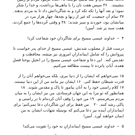
بنشینند. ۳۶ سپس هفت نان را با ماهی‌ها برداشت، و خدا را شکر
نمود؛ و بعد آنها را تکه تکه کرد و به شاگردانش داد تا به مردم بدهند.
۳۷ تمام آن جمعیت، که غیر از زنها و بچه‌ها، چهار هزار مرد در
میانشان بود، خوردند و سیر شدند؛ ۳۸ و وقتی خُرده‌ها را جمع کردند،
هفت سبد پر شد. آمین!
۴ – خداوند عیسی مسیح برای شاگردانِ خود شفاعت کرد!
درست قبل از مصلوب شدنش، عیسی مسیح از خدای پدر خواست تا
پیروانش را که شاملِ ایماندارانِ امروزی نیز میشه، محافظت و
تقدیس کنه. این دعا و شفاعتِ عیسی مسیح را در انجیلِ یوحنا فصلِ
هفده، آیاتِ پانزده تا بیست مطالعه می‌‌کنیم.
۱۵ نمی‌خواهم که ایشان را از دنیا ببری، بلکه می‌خواهم آنان را از
قدرت شیطان حفظ کنی. ۱۶ ایشان نیز مانند من از این دنیا نیستند.
۱۷ کلام راستی خود را به آنان بیاموز تا پاک و مقدس شوند. ۱۸
همانطور که تو مرا به این جهان فرستادی، من نیز ایشان را به میان
مردم می‌فرستم. ۱۹ من خود را وقف آنان کرده‌ام تا در راستی و
پاکی رشد کنند. ۲۰ من فقط برای این شاگردان دعا نمی‌کنم؛ برای
ایمانداران آینده نیز دعا می‌کنم که بوسیله شهادت ایشان به من
ایمان خواهند آورد. آمین!
۵ – خداوند عیسی مسیح ایماندارانِ به خود را تقویت می‌‌کند!