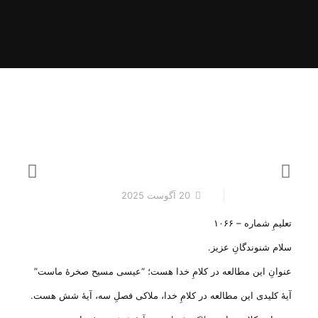
20 آگوست 2025
تعلیمِ شماره – ۱۰۶۶
سلام شنوندگانِ عزیز.
عنوانِ این مطالعه در کلامِ خدا هست؛ “عیسی مسیح صخرهٔ ماست”
آیهٔ کلیدی این مطالعه در کلامِ خدا، ملاکی فصلِ سه، آیهٔ شش هست.