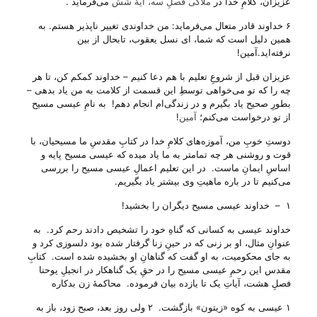
عزیزان، کلامِ خدا در
ملاکی فصلِ سه، آیهٔ شش
می‌‌فرماید .
۶ خداوند قادر متعال می‌فرماید: من خداوندی تغییر ناپذیر هستم. به
همین دلیل است که شما، ای نسل یعقوب، تابحال از بین
نرفته‌اید.آمین!
عزیزان قبل از شروعِ تعلیم با هم دعا کنیم – خداوند کمکم کن، تا هر
چه را که تو می‌‌خواهی توسطِ این قسمت از کلامت به من یاد بدهی –
بطورِ صحیح یاد بگیرم و در زندگی‌ام انجام دهم! به نامِ عیسی مسیح
از تو درخواست می‌‌کنم؛
آمین
!
دوستِ خوبِ من، آموزه‌های کلامِ خدا در کتابِ مقدسِ ما مسیحیان، با
قوت و روشنی هر چه تمامتر به ما یاد میده که عیسی مسیح پایه و
اساسِ ایمانِ ماست. در این تعلیم اعمالِ عیسی مسیح را بررسی
می‌‌کنیم تا در باره ماهیتِ وی بیشتر یاد بگیریم.
۱ – خداوند عیسی مسیح دیگران را بخشید!
خداوند عیسی به کسانی که گناهِ خود را تشخیص دادند رحم کرد. به
عنوانِ مثال، او بر زنی که در حینِ زنا گرفتار شده بود دلسوزی کرد و
به جای محکومیت، به او گفت که گناهانِ او بخشیده شده است. کتابِ
مقدس این رحمِ عیسی مسیح را در حقِ یک گناهکار در انجیلِ یوحنا
فصلِ هشت، آیاتِ یک تا یازده بیان فرموده. محاکمۀ زن بدکاره
۱ عیسی به کوه «زیتون» بازگشت. ۲ ولی روز بعد، صبح زود، باز به