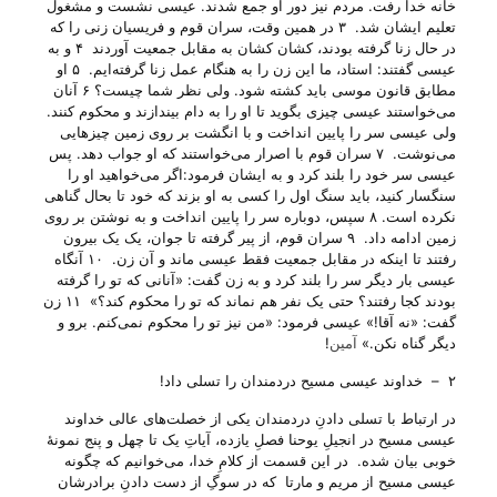
خانه خدا رفت. مردم نیز دور او جمع شدند. عیسی نشست و مشغول
تعلیم ایشان شد. ۳ در همین وقت، سران قوم و فریسیان زنی را که
در حال زنا گرفته بودند، کشان کشان به مقابل جمعیت آوردند ۴ و به
عیسی گفتند: استاد، ما این زن را به هنگام عمل زنا گرفته‌ایم. ۵ او
مطابق قانون موسی باید کشته شود. ولی نظر شما چیست؟ ۶ آنان
می‌خواستند عیسی چیزی بگوید تا او را به دام بیندازند و محکوم کنند.
ولی عیسی سر را پایین انداخت و با انگشت بر روی زمین چیزهایی
می‌نوشت. ۷ سران قوم با اصرار می‌خواستند که او جواب دهد. پس
عیسی سر خود را بلند کرد و به ایشان فرمود:اگر می‌خواهید او را
سنگسار کنید، باید سنگ اول را کسی به او بزند که خود تا بحال گناهی
نکرده است. ۸ سپس، دوباره سر را پایین انداخت و به نوشتن بر روی
زمین ادامه داد. ۹ سران قوم، از پیر گرفته تا جوان، یک یک بیرون
رفتند تا اینکه در مقابل جمعیت فقط عیسی ماند و آن زن. ۱۰ آنگاه
عیسی بار دیگر سر را بلند کرد و به زن گفت: «آنانی که تو را گرفته
بودند کجا رفتند؟ حتی یک نفر هم نماند که تو را محکوم کند؟» ۱۱ زن
گفت: «نه آقا!» عیسی فرمود: «من نیز تو را محکوم نمی‌کنم. برو و
دیگر گناه نکن.»
آمین
!
۲ – خداوند عیسی مسیح دردمندان را تسلی داد!
در ارتباط با تسلی دادنِ دردمندان یکی از خصلت‌های عالی خداوند
عیسی مسیح در انجیلِ یوحنا فصلِ یازده، آیاتِ یک تا چهل و پنج نمونهٔ
خوبی بیان شده. در این قسمت از کلامِ خدا، می‌‌خوانیم که چگونه
عیسی مسیح از مریم و مارتا که در سوگِ از دست دادنِ برادرشان