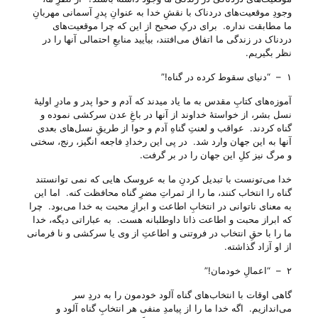
وجودِ موقعیت‌های دردناک با نقشِ خدا به عنوانِ پدرِ آسمانی مهربانِ
ما مطابقت نداره. برای درکِ صحیح از این که چرا موقعیت‌های
دردناک در زندگی ما اتفاق می‌‌افتند، بیأیید منابعِ احتمالی آنها را در
نظر بگیریم.
۱ – “دنیای سقوط کرده در گناه!”
آموزه‌های کتابِ مقدس به ما یاد میدند که آدم و حوا پدر و مادرِ اولیهٔ
نسل بشر، از خواستهٔ خداوند از آنها در باغِ عدن سرکشی نموده و
گناه کردند. عواقب و لعنتِ گناهِ آدم و حوا از طریقِ نسل‌های بعدی
آنها به این جهان وارد شد. در پی این رخدادِ فاجعه انگیز، رنج، سختی
و مرگ نیز کلِ این جهان را در بر گرفت.
خدا می‌‌تونست با تبدیل کردنِ ما به عروسک هایی که نمی توانستند
گناه را انتخاب کنند، ما را از ثمراتِ مضرِ گناه محافظت کنه. اما این
به معنای ناتوانی در انتخابِ اطاعت و ابرازِ محبت به خدا می‌‌بود. چرا
که ابراز محبت و اطاعت ذاتا داوطلبانه هست. به عباراتی دیگه، خدا
ما را با حقِ انتخاب در فروتنی و اطاعتِ از وی یا سرکشی و نا فرمانی
از او آزاد گذاشته.
۲ – “اعمالِ خودمان!”
گاهی اوقات با انتخاب‌های گناه آلود خودمون را به دردِ سر
می‌‌اندازیم. اگه خدا ما را از پیامدِ منفی هر انتخابِ گناه آلود و