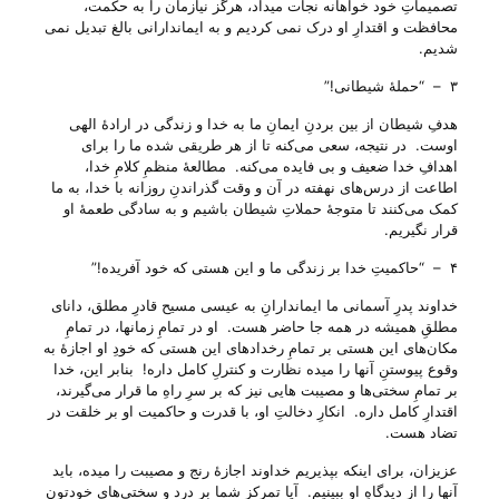
تصمیماتِ خود خواهانه نجات میداد، هرگز نیازمان را به حکمت،
محافظت و اقتدارِ او درک نمی کردیم و به ایماندارانی بالغ تبدیل نمی
شدیم.
۳ – “حملهٔ شیطانی!”
هدفِ شیطان از بین بردنِ ایمانِ ما به خدا و زندگی در ارادهٔ الهی
اوست. در نتیجه، سعی می‌‌کنه تا از هر طریقی شده ما را برای
اهدافِ خدا ضعیف و بی‌ فایده می‌‌کنه. مطالعهٔ منظمِ کلامِ خدا،
اطاعت از درس‌های نهفته در آن و وقت گذراندنِ روزانه با خدا، به ما
کمک می‌‌کنند تا متوجهٔ حملاتِ شیطان باشیم و به سادگی طعمهٔ او
قرار نگیریم.
۴ – “حاکمیتِ خدا بر زندگی ما و این هستی‌ که خود آفریده!”
خداوند پدرِ آسمانی ما ایماندارانِ به عیسی مسیح قادرِ مطلق، دانای
مطلقِ همیشه در همه جا حاضر هست. او در تمامِ زمانها، در تمامِ
مکان‌های این هستی‌ بر تمامِ رخداد‌های این هستی‌ که خودِ او اجازهٔ به
وقوع پیوستنِ آنها را میده نظارت و کنترلِ کامل داره! بنابر این، خدا
بر تمامِ سختی‌ها و مصیبت هایی نیز که بر سرِ راهِ ما قرار می‌‌گیرند،
اقتدارِ کامل داره. انکارِ دخالتِ او، با قدرت و حاکمیت او بر خلقت در
تضاد هست.
عزیزان، برای اینکه بپذیریم خداوند اجازهٔ رنج و مصیبت را میده، باید
آنها را از دیدگاهِ او ببینیم. آیا تمرکزِ شما بر درد و سختی‌های خودتون