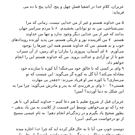
عزیزان، کلامِ خدا در اشعیا فصلِ چهل و پنج، آیاتِ پنج تا ده می‌
فرماید:
۵ من خداوند هستم و غیر از من خدایی نیست. زمانی که مرا
نمی‌شناختی، من به تو توانایی بخشیدم، ۶ تا مردم سراسر جهان
بدانند که غیر از من خدایی دیگر وجود ندارد و تنها من خداوند
هستم. ۷ من آفریننده نور و تاریکی هستم، من پدید آورنده رویدادهای
خوب و بد هستم. من که خداوند هستم همه این چیزها را بوجود
می‌آورم. ۸ ای آسمان، پیروزی را بباران؛ و ای زمین، از آن سیراب
شو تا از تو آزادی و عدالت بروید. من که خداوند هستم این را انجام
خواهم داد.
۹ وای بر کسی که با خالق خود می‌جنگد! آیا کوزه با سازنده خود
مجادله می‌کند؟ آیا گل به کوزه گر می‌گوید: این چیست که تو
می‌سازی؟ یا کوزه سر او فریاد می‌زند: «چقدر بی مهارت
هستی»؟ ۱۰ وای بر فرزندی که به پدر و مادرش می‌گوید: چرا مرا به
این شکل به دنیا آوردید؟ آمین!
عزیزان قبل از شروعِ تعلیم با هم دعا کنیم – خداوند کمکم کن، تا هر
چه را که تو می‌‌خواهی توسطِ این قسمت از کلامت به من یاد بدهی –
بطورِ صحیح یاد بگیرم و در زندگی‌ام انجام دهم! به نامِ عیسی مسیح
از تو درخواست می‌‌کنم.
آمین
!
دوستِ خوبِ من، آیا تا به حال فکر کرده اید که چرا
خدا
اجازه میده
موقعیت‌های دردناکی در زندگی ما وجود داشته باشند؟ از نظرِ ما،