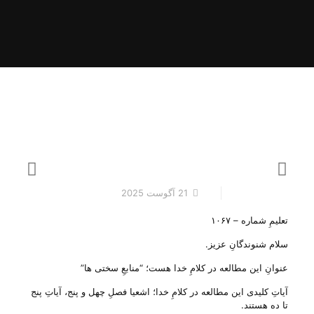
21 آگوست 2025
تعلیمِ شماره – ۱۰۶۷
سلام شنوندگانِ عزیز.
عنوانِ این مطالعه در کلامِ خدا هست؛ “منابعِ سختی ها”
آیاتِ کلیدی این مطالعه در کلامِ خدا؛ اشعیا فصلِ چهل و پنج، آیاتِ پنج
تا ده هستند.