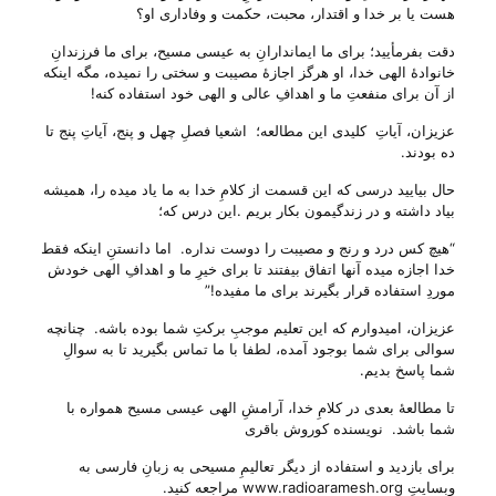
هست یا بر خدا و اقتدار، محبت، حکمت و وفاداری او؟
دقت بفرمأیید؛ برای ما ایماندارانِ به عیسی مسیح، برای ما فرزندانِ
خانوادهٔ الهی خدا، او هرگز اجازهٔ مصیبت و سختی را نمیده، مگه اینکه
از آن برای منفعتِ ما و اهدافِ عالی و الهی خود استفاده کنه!
عزیزان، آیاتِ کلیدی این مطالعه؛ اشعیا فصلِ چهل و پنج، آیاتِ پنج تا
ده بودند.
حال بیایید درسی که این قسمت از کلامِ خدا به ما یاد میده را، همیشه
بیاد داشته و در زندگیمون بکار بریم .این درس که؛
“هیچ کس درد و رنج و مصیبت را دوست نداره. اما دانستنِ اینکه فقط
خدا اجازه میده آنها اتفاق بیفتند تا برای خیرِ ما و اهدافِ الهی خودش
موردِ استفاده قرار بگیرند برای ما مفیده!”
عزیزان، امیدوارم که این تعلیم موجبِ برکتِ شما بوده باشه. چنانچه
سوالی برای شما بوجود آمده، لطفا با ما تماس بگیرید تا به سوالِ
شما پاسخ بدیم.
تا مطالعهٔ بعدی در کلامِ خدا، آرامشِ الهی عیسی مسیح همواره با
شما باشد. نویسنده کوروش باقری
برای بازدید و استفاده از دیگر تعالیمِ مسیحی به زبانِ فارسی به
وبسایتِ www.radioaramesh.org مراجعه کنید.