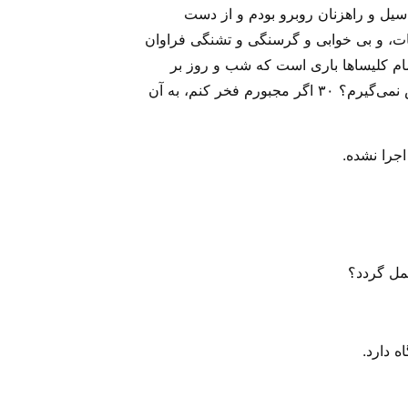
۲۶ در مسافرت‌های زیاد خود، با خطر سیل و راهزنان روبرو بودم و از دست
و دریا با مرگ مواجه شدم‌. ۲۷ من متحمل سختی‌ها، زحمات، و بی خوابی و گرسنگی و تشنگی فراوان
 تحمل کرده‌‌ام‌. ۲۸ از آن گذشته نگرانی برای تمام کلیساها باری است که شب و روز بر
دوش من است ۲۹ وقتی یکی ضعیف است آیا من در ضعف او شریک نیستم؟ و اگر کسی لغزش بخورد آیا من آتش نمی‌گیرم؟ ۳۰ اگر مجبورم فخر کنم، به آن
جرا نشده.
حمل گردد؟
ه دارد.