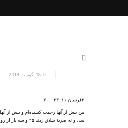
18 آگوست 2016
۲قرنتیان ۱۱: ۲۳ – ۳۰
سی و نه ضربۀ شلاق زدند ۲۵ و سه بار از رومیان چوب خوردم و یک بار هم سنگسار شدم‌.