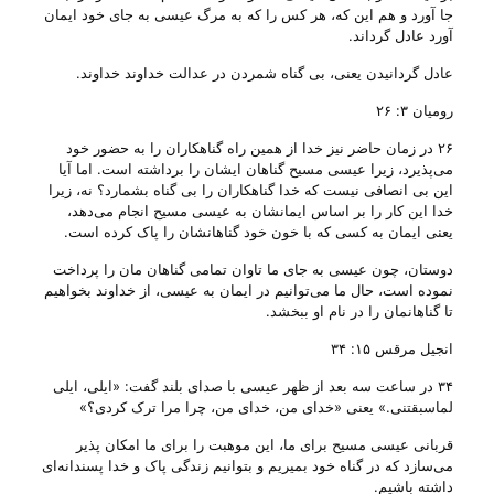
جا آورد و هم این که، هر کس را که به مرگ عیسی به جای خود ایمان
آورد عادل گرداند.
عادل گردانیدن یعنی، بی‌ گناه شمردن در عدالت خداوند خداوند.
رومیان ۳: ۲۶
۲۶ در زمان حاضر نیز خدا از همین راه گناهکاران را به حضور خود
می‌پذیرد، زیرا عیسی مسیح گناهان ایشان را برداشته است. اما آیا
این بی انصافی نیست که خدا گناهکاران را بی گناه بشمارد؟ نه، زیرا
خدا این کار را بر اساس ایمانشان به عیسی مسیح انجام می‌دهد،
یعنی ایمان به کسی که با خون خود گناهانشان را پاک کرده است.
دوستان، چون عیسی به جای ما تاوان تمامی گناهان مان را پرداخت
نموده است، حال ما می‌‌توانیم در ایمان به عیسی، از خداوند بخواهیم
تا گناهانمان را در نام او ببخشد.
انجیل مرقس ۱۵: ۳۴
۳۴ در ساعت سه بعد از ظهر عیسی با صدای بلند گفت: «ایلی، ایلی
لماسبقتنی‌‌.» یعنی «خدای من، خدای من، چرا مرا ترک کردی‌؟»
قربانی عیسی مسیح برای ما، این موهبت را برای ما امکان پذیر
می‌‌سازد که در گناه خود بمیریم و بتوانیم زندگی پاک و خدا پسندانه‌ای
داشته باشیم.