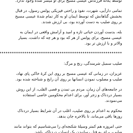
توسط یگانه فرزندش عیسی مسیح برای او میسر شده وجود ندارد.
تمامی دارأیی، شهرت، نفوذ و راحتی فیزیکی پولس رسول، در قبال
بخشش گناهانش که توسط ایمان او به کار تمام شدهٔ عیسی مسیح
بر روی صلیب به دست آورده بود، بی‌ ارزش شدند.
بله، بدست آوردن حیاتی تازه و امید و آرامش واقعی در ایمان به
عیسی مسیح، برای پولس از هر که بود و هر چه که داشت، بسیار
والاتر و با ارزش تر بود.
***********************************************************
صلیب سمبل شرمندگی، رنج و مرگ:
عزیزان، در زمانی که عیسی مسیح بر روی این کرهٔ خاکی پای نهاد،
صلیب و مصلوب نمودن انسانها بر روی آن‌ رایج و شناخته شده بود.
در جامعه‌های آن زمان، مردم بی‌ تمدن و قصی القلب، از این روش
بسیار دردناک و زجر آور، برای اعدام محکومین خاصی استفاده
می‌‌نمودند.
محکوم به اعدام بر روی صلیب، اغلب در آن شرایط بسیار دردناک
روزها باقی می‌‌ماند، تا بالاخره جان بدهد.
حتی امروزه هم کمتر وسیلهٔ شکنجه‌ای را می‌‌شناسیم که بتواند مانند
صلیب، برای به قتل رسانیدن یک انسان، دردناکتر باشد.