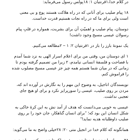
در کلام خدا،۱قرنتیان ۱: ۱۸پولس رسول می‌‌فرماید:
۱۸ پیام صلیب برای آنانی که در راه هلاکت هستند پوچ و بی معنی
است ولی برای ما که در راه نجات هستیم قدرت خداست.
دوستان، پیام صلیب و اهمیّتِ آن برای بشریت، همواره در قلبِ پیام
رسولان عیسی مسیح وجود داشت!
یک نمونهٔ بارز را باز در ۱قرنتیان ۲: ۱ – ۲مطالعه می‌‌کنیم.
۱ ای دوستان من، وقتی من برای اعلام اسرار الهی به نزد شما آمدم
با فصاحت و فلسفۀ انسانی نیامدم، ۲ زیرا من تصمیم گرفته بودم تا
زمانی که در میان شما هستم همه چیز جز عیسی مسیح مصلوب شده
را فراموش کنم‌.
نویسندگان اناجیل، به‌ وضوح این مهم را به نگارش در آورده اند که،
مردن بر روی صلیب، عیسی را سورپرایز نکرد و برای او هیچ جای
تعجبی نداشت.
عیسی به خوبی می‌‌دانست که هدف از آمد نش به این کرهٔ خاکی به
شکل انسان این بود که؛ “برای انسان گناهکار، جان خود را بر روی
صلیب داوطلبانه هدیه نماید!”
همانگونه که کلام خدا در انجیل متی ۲۰: ۲۸خیلی واضح به ما می‌‌گوید: