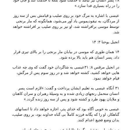
۲۸ پسر انسان نیز نیامد تا خدمت شود بلکه تا خدمت کند و جان خود
را در راه بسیاری فدا سازد‌‌.»
عیسی با اشاره به مرگ خود بر روی صلیب و قیامش بس از سه‌ روز
از مردگان، به نیقودیموس یاد آور می‌‌شود، همانگونه که مار برنجی
توسط موسی برافراشته شد، او نیز بر روی صلیب بر افراشته خواهد
شد.
انجیل یوحنا ۳: ۱۴
۱۴ همان طوری که موسی در بیابان مار برنجی را بر بالای تیری قرار
داد، پسر انسان هم باید بالا برده شود.
در انجیل مرقس ۸: ۳۱عیسی به شاگردان خود گفت که وی چه عذاب
هایی خواهد کشید، کشته خواهد شد و در روز سوم پس از مرگش،
قیام خواهد نمود.
۳۱ آنگاه عیسی به تعلیم ایشان پرداخت و گفت: «لازم است پسر
انسان متحمل رنجهای زیادی شده و به وسیلۀ رهبران و سران کاهنان
و ملایان یهود طرد و کشته شود و پس از سه روز زنده گردد‌‌.»
عیسی به خوبی آگاه بود که خدای پدر، اجازه خواهد داد تا انسانهای
گناهکار، او را که یگانه فرزند کاملاً بی‌ گناه خداوند بود، بر روی صلیب،
بدان وضع فجیع اعدام کنند.
دوستان، این نقشهٔ مرگ داوطلبانهٔ عیسی مسیح به جای انسان