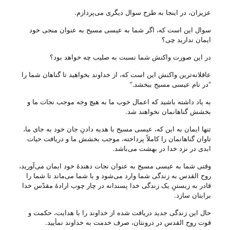
عزیزان، در اینجا به طرح سوال دیگری می‌‌پردازم.
سوال این است که، اگر شما به عیسی مسیح به عنوان منجی خود
ایمان ندارید چی‌؟
در این صورت واکنش شما نسبت به صلیب چه خواهد بود؟
عاقلانه‌ترین واکنش این است که، از خداوند بخواهید تا گناهان شما را
“در نام عیسی مسیح ببخشد.”
به یاد داشته باشید که اعمال خوب ما به هیچ وجه موجب نجات ما و
بخشش گناهانمان نخواهند شد.
تنها ایمان به این که، عیسی مسیح با هدیه دادنِ جان خود به جای ما،
تاوان گناهانمان را کاملاً پرداخته، موجب بخشش ما و دریافت حیات
ابدی در نزد خدا در بهشت می‌‌باشد.
وقتی شما به عیسی مسیح به عنوان نجات دهندهٔ خود ایمان می‌‌آورید،
روح القدس به زندگی شما وارد می‌‌شود و با شما می‌‌ماند تا شما را
قادر به زیستنِ یک زندگی خدا پسندانه در چار چوب ارادهٔ مقدّس خدا
برایتان سازد.
حال این زندگی جدید دریافت شده از خداوند را با هدایت، حکمت و
قوت روح القدس در درونتان، صرف خدمت به خداوند نمأیید.