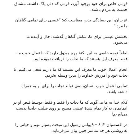
قومی خاص برای خود بوجود آورد، قومی که دلی پاک داشته، مشتاق
خدمت به مردم باشند.
عزیزان، این بسادگی بدین معناست که؛ “عیسی برای تمامی گناهان
ما مرد!”
بخشش عیسی برای ما، شامل گناهان گذشته، حال و آینده ما
می‌‌شود.
لطفاً توجه خاصی به این نکتهٔ مهم مبذول دارید که، اعمال خوب ما،
فقط معرف این هستند که ما نجات را دریافت نموده ایم.
انجام اعمال خوب ما معرف این نیستند که ما داریم سعی می‌‌کنیم، تا
نجات خود و آمرزش خداوند را بدین وسیله بخریم.
تمامی اعمال خوب انسان، نمی تواند نجات را برای او به همراه
داشته باشد.
کلام خدا به ما می‌‌گوید که ما نجات را فقط و فقط، توسط فیض او در
ایمانمان به کار تمام شدهٔ عیسی مسیح بر روی صلیب جلجتا بدست
می‌‌آوریم!
در افسسیان ۲: ۸ – ۹پولس رسول این مبحث بسیار مهم و حیاتی را
به روشنی هر چه تمامتر چنین بیان می‌‌فرماید.