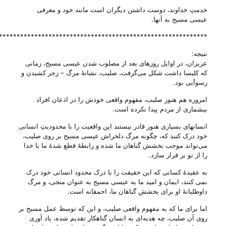
خدمتِ خداوند، دوست داشتن دیگران است مانند خود و معرفی
عیسی مسیح به آنها.
***********************************************************
نتیجه:
عزیزان، در اوایل روزهای بعد از مصلوب شدن عیسی مسیح، زمانی
که کلیسا داشت شکل می‌‌گرفت، صلیب، نشانهٔ مرگ – زجر کشیدن و
رسوأیی بود.
امروزه هم هنوز صلیب، مفهوم واقعی خودش را در اذعان افراد
بیشماری از مردم پیدا نکرده است.
انسانهای بسیاری هنوز قادر نیستند این واقعیت را با محدودیتِ انسانی
خود درک کنند که، چگونه مرگ دلخراش عیسی مسیح بر روی صلیب،
می‌‌تواند موجب بخشش گناهان ما شده و رابطهٔ قطع شدهٔ ما با خدا
را از نو بر قرار سازد.
به عقیدهٔ کسانی که این حقیقت را با درک محدود انسانی خود درک
نمی کنند، ایمان و امید ما به عیسی مسیح به عنوان منجی، و مرگ
داوطلبانهٔ او برای بخشش گناهان ما، احمقانه است.
اما برای ما که به مفهوم واقعی صلیب، و این که توسط عمل مسیح بر
روی آن صلیب، چه هدیه‌ای به انسان گناهکار تقدیم شده، یاد آوری