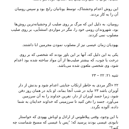
این روش اعدام وحشتناک، توسط یونانیان رایج بود و سپس رومیان
آن را به کار بردند.
رومیان، به دلیل این که مرگ بر روی صلیب از وحشیانه‌ترین روش‌ها
بود، شهروندان رومی خود را، مگر در مواردی استثنأیی، بر روی صلیب
مصلوب نمی کردند.
یهودیان زمان عیسی نیز از مصلوب نمودن مجرمین ابا داشتند.
یکی به این دلیل که، آنها بر این باور بودند که شخصی که بر روی
درخت یا چوب، که بیشتر صلیب‌ها از آن مواد ساخته شده بود اعدام
شود، وی شخصی ملعون شده می‌‌باشد.
تثنیه ۲۱: ۲۲ – ۲۳
۲۲ «اگر مردی به خاطر ارتکاب جنایتی اعدام شود و بدنش از دار
آویزان باشد ۲۳ نباید در شب آنجا بماند، او باید در همان روز دفن
شود، زیرا جسد آویزان از دار، نفرین خداوند را به آن سرزمین
می‌آورد. جسد را دفن کنید تا سرزمینی که خداوند خدایتان به شما
داده، آلوده نگردد.
با این وجود، وقتی پیلاطوس از اراذل و اوباش یهودی که خواستار
نابودی عیسی بودند پرسید که؛ “پس با عیسی که مسیح شماست چه
کنم؟”