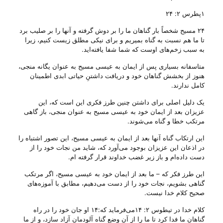
۱پطرس ۲: ۲۴
۲۴ مسیح شخصاً بار گناهان ما را بر دوش گرفته و آنها را بر صلیب برد
تا ما هم نسبت به گناه بمیریم و برای نیکی مطلق زیست کنیم، زیرا
به سبب زخم‌های اوست که شما شفا یافته‌اید‌.
متاسفانه بسیاری پس از ایمان به عیسی مسیح به عنوان یگانه منجی،
هنوز از بخشش گناهان خود و دریافت داشتنِ حیاتی ابدی اطمینان
کامل ندارند.
یک دلیل اصلی برای داشتن چنین طرز فکری این است که، این
عزیزان بعد از ایمان خود به عیسی مسیح به عنوان منجی، باز گاهی
مرتکب خطا و گناه می‌‌شوند.
این ارتکاب گناه آنها بعد از ایمان به عیسی مسیح، این تصور اشتباه را
در اذعان این عزیزان بوجود می‌‌آورد که، شاید من نجات خود را از
دست داده‌ام و باز زیر غضب خداوند قرار گرفته ام.
این طرز فکر که – ما بعد از ایمان خود به عیسی مسیح، اگر مرتکب
گناهی بشویم، نجات خود را از دست می‌‌دهیم، مطابق با آموزه‌های
صحیح کلام خدا نیست.
کلام خدا در تیطوس ۲: ۱۴می‌‌فرماید که:۱۴ او جان خود را در راه
گناهان ما فدا کرد تا ما را از آن وضع گناه آلودمان آزاد سازد، و از ما