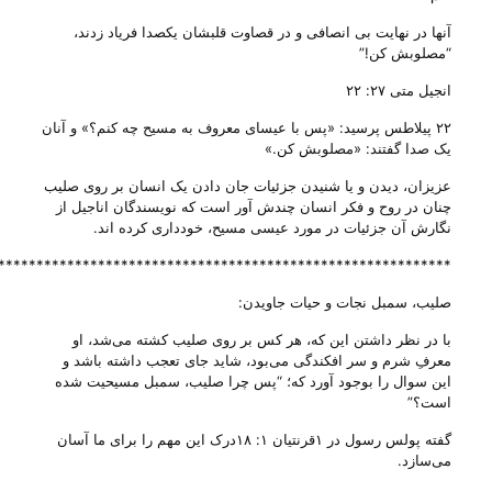
آنها در نهایت بی‌ انصافی و در قصاوت قلبشان یکصدا فریاد زدند،
“مصلوبش کن!”
انجیل متی ۲۷: ۲۲
۲۲ پیلاطس پرسید: «پس با عیسای معروف به مسیح چه کنم‌؟» و آنان
یک صدا گفتند: «مصلوبش کن‌‌.»
عزیزان، دیدن و یا شنیدن جزئیات جان دادن یک انسان بر روی صلیب
چنان در روح و فکر انسان چندش آور است که نویسندگان اناجیل از
نگارش آن جزئیات در مورد عیسی مسیح، خودداری کرده اند.
***********************************************************
صلیب، سمبل نجات و حیات جاویدن:
با در نظر داشتن این که، هر کس بر روی صلیب کشته می‌‌شد، او
معرفِ شرم و سر افکندگی می‌‌بود، شاید جای تعجب داشته باشد و
این سوال را بوجود آورد که؛ “پس چرا صلیب، سمبل مسیحیت شده
است؟”
گفته پولس رسول در ۱قرنتیان ۱: ۱۸درک این مهم را برای ما آسان
می‌‌سازد.