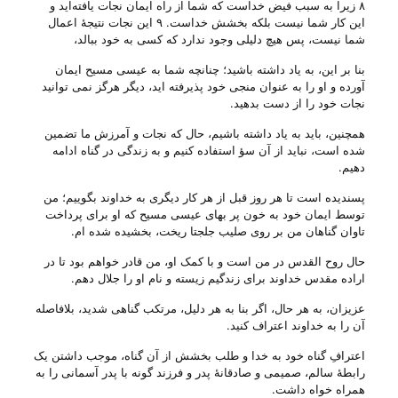
۸ زیرا به سبب فیض خداست که شما از راه ایمان نجات یافته‌اید و
این کار شما نیست بلکه بخشش خداست‌. ۹ این نجات نتیجۀ اعمال
شما نیست، پس هیچ دلیلی وجود ندارد که کسی به خود ببالد،
بنا بر این، به یاد داشته باشید؛ چنانچه شما به عیسی مسیح ایمان
آورده و او را به عنوان منجی خود پذیرفته اید، دیگر هرگز نمی توانید
نجات خود را از دست بدهید.
همچنین، باید به یاد داشته باشیم، حال که نجات و آمرزش ما تضمین
شده است، نباید از آن سؤ استفاده کنیم و به زندگی در گناه ادامه
دهیم.
پسندیده است تا هر روز قبل از هر کار دیگری به خداوند بگوییم؛ من
توسط ایمان خود به خون پر بهای عیسی مسیح که او برای پرداخت
تاوان گناهان من بر روی صلیب جلجتا ریخت، بخشیده شده ام.
حال روح القدس در من است و با کمک او، من قادر خواهم بود تا در
اراده مقدس خداوند برای زندگیم زیسته و نام او را جلال دهم.
عزیزان، به هر حال، اگر بنا به هر دلیل، مرتکب گناهی شدید، بلافاصله
آن را به خداوند اعتراف کنید.
اعترافِ گناه خود به خدا و طلب بخشش از آن گناه، موجب داشتن یک
رابطهٔ سالم، صمیمی و صادقانهٔ پدر و فرزند گونه با پدر آسمانی را به
همراه خواه داشت.