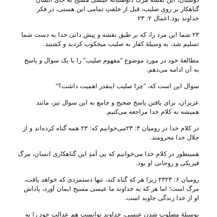
گناهکار بر روی صلیب، قبل از خلقتِ تمامی این هستی، در فکر
خداوند بود.اعمال ۲: ۲۳
۲۳ شما این مرد را، که بر طبق نقشه و پیش دانی خدا به دست شما
تسلیم شد، به وسیلۀ کفار به صلیب میخکوب کردید و کشتید‌.
مطالعهٔ خود در مورد موضوع “مفهوم صلیب” را با یک سوال و پاسخ
به آن ادامه می‌‌دهم.
سوال این است که، “چرا صلیب اینقدر اهمیت داشت؟”
عزیزان، برای یافتن پاسخ صحیح و جامع به این سوال نیز، مانند
همیشه به کلام خدا مراجعه می‌‌کنیم.
در کلام خدا در رومیان ۳: ۲۳می‌‌خوانیم که: ۲۳ همه گناه کرده‌اند و از
جلال خدا محرومند.
همینطور در کلام خدا می‌‌خوانیم که پی آمدِ این گناهکاری انسان، مرگ
فیزیکی و روحانی او بود.
رومیان ۶: ۲۳۲۳ زیرا هر که گناه کند، تنها دستمزدی که خواهد یافت،
مرگ است؛ اما هر که به خداوند ما عیسی مسیح ایمان آورد، پاداش
او از خدا زندگی جاوید است.
بوسیلهٔ مصلوب شدن عیسی، خداوند توانست هم عدالت خود را به