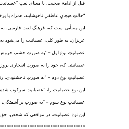
قبل از ادامهٔ صحبت، با معنای لغتِ “عصبانیت”
“حالتِ هیجانِ عاطفیِ ناخوشایند، همراه با پ
این معنأیی است که، فرهنگِ لغت فارسی، به ما
عزیزان، به طور کلی، عصبانیت را می‌‌شود به 
عصبانیتِ نوعِ اول – “به صورتِ خشم، خروش،
عصبانیتی که، خود را به صورتِ انفجاری بروز م
عصبانیتِ نوعِ دوم – “به صورتِ ناخشنودی، رن
این نوع عصبانیت را، “عصبانیتِ سرکوب شده، و
عصبانیتِ نوع سوم – “به صورتِ بر آشفتگی، یا 
این نوع عصبانیت، در مواقعی که شخص، حقِ خود 
*************************************