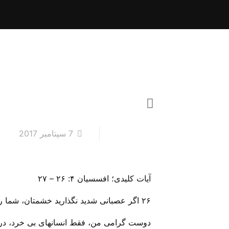
7 سپتامبر 2017
آیات کلیدی؛ افسسیان ۴: ۲۶ – ۲۷
۲۶ اگر عصبانی شدید نگذارید خشمتان، شما را به گناه بکشاند و یا تا غروب آفتاب باقی بماند‌. ۲۷ به ابلیس فرصت ندهید‌. آمین!
دوست گرامی من، فقط انسانهای بی‌ خرد، در به