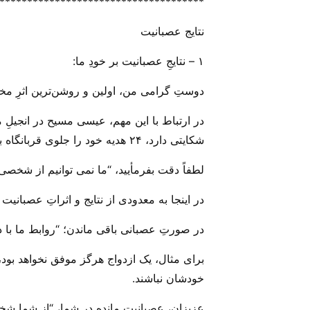
*************************************
نتایج عصبانیت
۱ – نتایجِ عصبانیت بر خودِ ما:
دوستِ گرامی من، اولین و روشن‌ترین اثرِ مخر
شکایتی دارد، ۲۴ هدیه خود را جلوی قربانگاه بگذار و اول برو با برادر خود آشتی کن و آنگاه برگرد و هدیه خویش را تقدیم کن‌. آمین!
لطفاً دقت بفرمأیید، “ما نمی توانیم از شخصی
در اینجا به معدودی از نتایج و اثراتِ عصبانیت 
در صورتِ عصبانی باقی ماندن؛ “روابط ما با د
برای مثال، یک ازدواج هرگز موفق نخواهد بود،
خودشان نباشند.
عزیزان، عصبانیتِ مانده در شما، “از شما ش