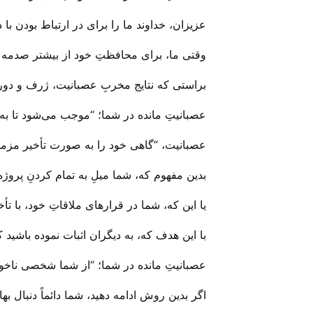
عزیزان، خداوند ما را برای در ارتباط بودن ب
وقتی ما، برای محافظتِ خود از بیشتر صدمه دید
براستی که نتایج مخربِ عصبانیت، ژرف و دو
عصبانیتِ مانده در شما؛ “موجب می‌‌شود تا ب
عصبانیت، “گاهی خود را به صورت تأخیر مزمن
بدین مفهوم که، شما میلِ به تمام کردنِ پروژه 
یا این که، شما در قرار‌های ملاقاتِ خود، با ت
با این هدف که، به دیگران اثبات نموده باشید ک
عصبانیتِ مانده در شما؛ “از شما شخصی ناخوش
اگر بدین روش ادامه دهید، شما دائماً دنبال ب