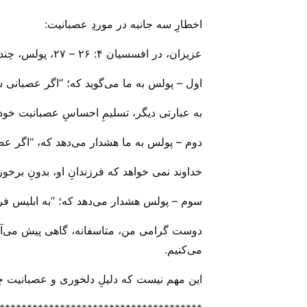
اخطارِ سه جانبه در موردِ عصبانیت:
عزیزان، در افسسیان ۴: ۲۶ – ۲۷، پولس، چند رهنمود، برای مهار کردنِ احساساتِ خصومت، کینه و عصبانیت به ما می‌‌آموزد.
اول – پولس به ما می‌‌گوید که؛ “اگر عصبانی ش
به عبارتی دیگر، تسلیمِ احساسِ عصبانیت خود ن
دوم – پولس به ما هشدار می‌‌دهد که، “اگر عصبا
خداوند نمی خواهد که فرزندانِ او، بدونِ برخو
سوم – پولس هشدار می‌‌دهد که؛ “به ابلیس فر
دوست گرامی من، متاسفانه، گاهی پیش می‌‌آید
می‌‌کنیم.
این مهم نیست که دلیلِ دلخوری و عصبانیت چه