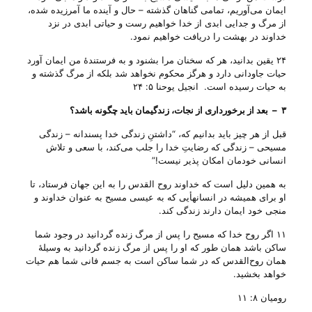
ایمان می‌‌آوریم، تمامی گناهان گذشته – حال و آینده ما آمرزیده شده،
از مرگ و جدایی ابدی از خدا خواهیم رست و حیاتی ابدی در نزد
خداوند در بهشت را دریافت خواهیم نمود.
۲۴ یقین بدانید، هر که سخنان مرا بشنود و به فرستندۀ من ایمان آورد
حیات جاودانی دارد و هرگز محکوم نخواهد شد بلکه از مرگ گذشته و
به حیات رسیده است‌. انجیل یوحنا ۵: ۲۴
۳
–
بعد از برخورداری از نجات، زندگیمان باید چگونه باشد؟
قبل از هر چیز باید بدانیم که، “داشتنِ زندگی خدا پسندانه – زندگی
مسیحی – زندگی که رضایتِ خدا را جلب می‌‌کند، با سعی و تلاش
انسانی خودمان امکان پذیر نیست!”
به همین دلیل است که خداوند روح القدس را به این جهان فرستاد، تا
او برای همیشه در انسانهأیی که به عیسی مسیح به عنوان خداوند و
منجی خود ایمان دارند زندگی کند.
۱۱ اگر روح خدا که مسیح را پس از مرگ زنده گردانید در وجود شما
ساکن باشد همان طور که او را پس از مرگ زنده گردانید به وسیلۀ
همان روح‌القدس که در شما ساکن است به جسم فانی شما هم حیات
خواهد بخشید‌.
رومیان ۸: ۱۱