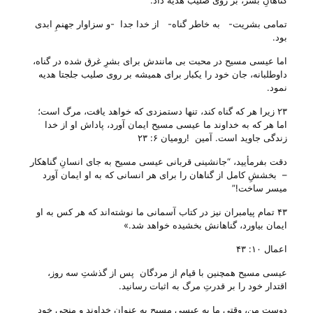
گناهانِ بشر، بر روی صلیب هدیه داد.
تمامی بشریت- به خاطر گناه- از خدا جدا -و سزاوار جهنمِ ابدی
بود.
اما عیسی مسیح در محبت بی‌ مانندش برای بشرِ غرق شده در گناه،
داوطلبانه، جان خود را یکبار برای همیشه بر روی صلیب جلجتا هدیه
نمود.
۲۳ زیرا هر که گناه کند، تنها دستمزدی که خواهد یافت، مرگ است؛
اما هر که به خداوند ما عیسی مسیح ایمان آورد، پاداش او از خدا
زندگی جاوید است. آمین !رومیان ۶: ۲۳
دقت بفرمأیید، “جانشینی قربانی عیسی مسیح به جای انسانِ گناهکار
– بخششِ کامل از گناهان را برای هر انسانی که به او ایمان آورد
میسر ساخت!”
۴۳ تمام پیامبران نیز در کتاب آسمانی ما نوشته‌اند که هر کس به او
ایمان بیاورد، گناهانش بخشیده خواهد شد.»
اعمال ۱۰: ۴۳
عیسی مسیح همچنین با قیام از مردگان پس از گذشتِ سه روز،
اقتدار خود را بر قدرتِ مرگ به اثبات رسانید.
دوست من، وقتی ما به عیسی مسیح به عنوان خداوند و منجی خود