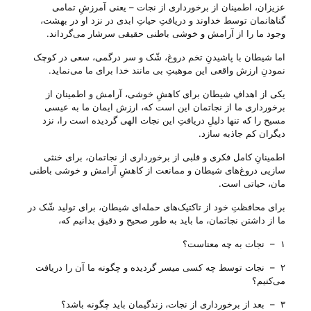
عزیزان، اطمینان از برخورداری از نجات – یعنی آمرزشِ تمامی
گناهانمان توسط خداوند و دریافتِ حیاتِ ابدی در نزد او در بهشت،
وجود ما را از آرامش و خوشی باطنی حقیقی سرشار می‌‌گرداند.
اما شیطان با پاشیدنِ تخم دروغ، شّک و سر درگمی، سعی در کوچک
نمودنِ ارزش واقعی این موهبتِ بی‌ مانند خدا برای ما می‌‌نماید.
یکی از اهدافِ شیطان برای کاهشِ خوشی، آرامش و اطمینان از
برخورداری ما از نجاتمان این است که، ارزش ایمان ما به عیسی
مسیح را که تنها دلیلِ دریافتِ این نجات الهی گردیده است را، نزد
دیگران کم جاذبه سازد.
اطمینانِ کامل فکری و قلبی از برخورداری از نجاتمان، برای خنثی
سازیی دروغ‌های شیطان و ممانعت از کاهشِ آرامش و خوشی باطنی
مان، حیاتی است.
برای محافظتِ خود از تاکتیک‌های حمله‌ای شیطان، برای تولید شّک در
ما از داشتن نجاتمان، ما باید به طور صحیح و دقیق بدانیم که،
۱ – نجات به چه معناست؟
۲ – نجات توسط چه کسی میسر گردیده و چگونه ما آن را دریافت
می‌‌کنیم؟
۳ – بعد از برخورداری از نجات، زندگیمان باید چگونه باشد؟