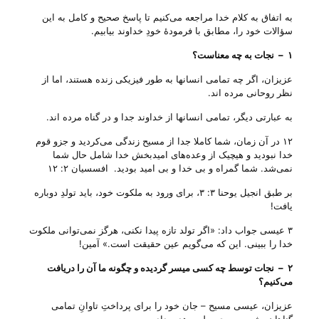
به اتفاق به کلام خدا مراجعه می‌‌کنیم تا پاسخ صحیح و کامل به این
سؤالات خود را، مطابق با فرمودهٔ خودِ خداوند بیابیم.
۱
–
نجات به چه معناست؟
عزیزان، اگر چه تمامی انسانها به طور فیزیکی زنده هستند، اما از
نظر روحانی مرده اند.
به عبارتی دیگر، تمامی انسانها از خداوند جدا و در گناه مرده اند.
۱۲ در آن زمان، شما کاملا جدا از مسیح زندگی می‌کردید و جزو قوم
خدا نبودید و هیچیک از وعده‌های امیدبخش خدا شامل حال شما
نمی‌شد. شما گمراه و بی خدا و بی امید بودید. افسسیان ۲: ۱۲
بر طبق انجیل یوحنا ۳: ۳، برای ورود به ملکوت خود، باید تولدِ دوباره
یافت!
۳ عیسی جواب داد: «اگر تولد تازه پیدا نکنی، هرگز نمی‌توانی ملکوت
خدا را ببینی. این که می‌گویم عین حقیقت است.» آمین!
۲
–
نجات توسط چه کسی میسر گردیده و چگونه ما آن را دریافت
می‌‌کنیم؟
عزیزان، عیسی مسیح – جان خود را برای پرداختِ تاوانِ تمامی