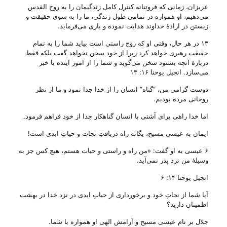
عزیزان، زمانی که فروتنانه کنترل کامل زندگیمان را به روح القدس
می‌‌دهیم، او همواره در تمامی طول زندگی، ما را به سوی حقیقت و
زیستن در ارادهٔ خداوند هدایت نموده و یاری می‌‌فرماید.
۱۳ در هر حال، وقتی او که روح راستی است بیاید شما را به تمام
حقیقت رهبری خواهد کرد زیرا از خود سخن نخواهد گفت بلکه فقط
دربارۀ آنچه بشنود سخن می‌گوید و شما را از امور آینده با خبر
می‌سازد‌. انجیل یوحنا ۱۶: ۱۳
دوست گرامی من، “گناه” انسان را از خدا جدا نمود و ما از نظر
روحانی مرده بودیم.
اما خدا راهی برای آشتی با انسان گناهکار جدا از خود فراهم فرمود.
ایمان به عیسی مسیح، یگانه راه دریافتِ نجات و حیاتِ ابدی است!
۶ عیسی به او گفت: «من راه و راستی و حیات هستم، هیچ کس جز به
وسیلۀ من نزد پدر نمی‌آید‌.
انجیل یوحنا ۱۴: ۶
آیا شما از نجاتِ خود و برخورداری از حیاتِ ابدی در نزد خدا در بهشت
اطمینان دارید؟
جلال بر نام عیسی مسیح و آرامش الهی او همواره با شما.