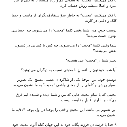
یا فکر می‌‌کنیم، “محبت” به آسونی کم و زیاد میشه، یا به کلی از بین
میره و اصلا نمیشه روش حساب کرد.
یا فکر می‌‌کنیم، “محبت” به خاطرِ سؤاستفادهٔدیگران از ماست و حتما
کلک و دغلی در کاره.
دوستِ خوبِ من، شما وقتی کلمهٔ “محبت” را می‌‌شنوید، چه احساسی
بهتون دست می‌‌ده؟
شما وقتی کلمهٔ “محبت” را می‌‌شنوید، چه کس یا کسانی در ذهنتون
نقش می‌‌بندند؟
تعبیر شما از “محبت” چی هست؟
آیا شما خودتون را انسانِ با محبتی نسبت به دیگران می‌‌دونید؟
دوستِ خوبِ من، یوحنا یکی از شاگردانِ عیسی مسیح، یک تصویرِ
بسیار روشن و کاملی را از معنای واقعی “محبت” به ما نشون می‌‌ده.
محبتی که با تمامِ محبت هایی که من و شما دیده و شنیده ایم فرق
می‌‌کنه و با اونها قابلِ مقایسه نیست.
این تصویرِ بی‌ مانند، این محبتِ واقعی را یوحنا در اولِ یوحنا ۴: ۹به ما
نشون می‌‌ده.
۹ خدا با فرستادن فرزند یگانه خود به این جهان گناه آلود، محبت خود