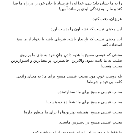
را به ما نشان داد؛ بلی، خدا او را فرستاد تا جان خود را در راه ما فدا
کند و ما را به زندگی ابدی برساند.آمین!
عزیزان، دقت کنید.
این محبتی نیست که نشه اون را بدست آورد.
این محبتی نیست که ناپایدار باشه، شرطی باشه یا بخواد از ما سؤ
استفاده کنه.
محبتی که عیسی مسیح با هدیه دادنِ جانِ خود به جای ما بر روی
صلیب به ما ثابت نمود؛ والاترین، خالصترین، پر معنا‌ترین و استوار‌ترین
محبت هست!
بله دوستِ خوبِ من، محبتِ عیسی مسیح برای ما؛ به معنای واقعی
کلمه بی‌ قید و شرطه!
محبتِ عیسی مسیح برای ما؛ سخاوتمنده!
محبتِ عیسی مسیح برای ما؛ شفا دهنده هست!
محبتِ عیسی مسیح؛ همیشه بهترین‌ها را برای ما منظور داره!
محبتِ عیسی مسیح در دسترسِ ماست.
ما فقط باید محبتِ او را برای خودمون از او دریافت کنیم.