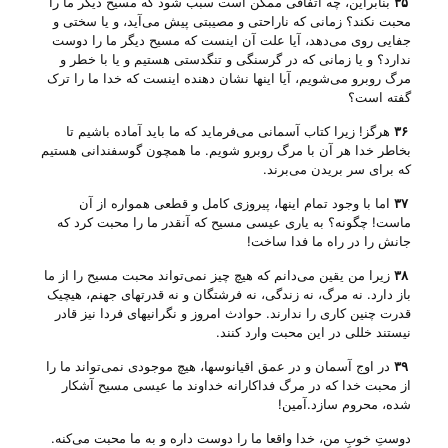
۳۵
بنابراین، چه اتفاقی ممکن است سبب شود که مسیح دیگر ما را
محبت نکند؟ زمانی که ناراحتی و مصیبتی پیش می‌آید، و یا سختی و
جفایی روی می‌دهد، آیا علت آن اینست که مسیح دیگر ما را دوست
ندارد؟ و یا زمانی که در گرسنگی و تنگدستی هستیم و یا با خطر و
مرگ روبرو می‌شویم، آیا اینها نشان دهنده اینست که خدا ما را ترک
گفته است؟
۳۶
هرگز! زیرا کتاب آسمانی می‌فرماید که ما باید آماده باشیم تا
بخاطر خدا هر آن با مرگ روبرو شویم. ما همچون گوسفندانی هستیم
که برای سر بریدن می‌برند.
۳۷
اما با وجود تمام اینها، پیروزی کامل و قطعی همواره از آن
ماست! چگونه؟ به یاری عیسی مسیح که آنقدر ما را محبت کرد که
جانش را در راه ما فدا ساخت!
۳۸
زیرا من یقین می‌دانم که هیچ چیز نمی‌تواند محبت مسیح را از ما
باز دارد. نه مرگ، نه زندگی، نه فرشتگان و نه قدرتهای جهنم، هیچیک
قدرت چنین کاری را ندارند. حوادث امروز و نگرانیهای فردا نیز قادر
نیستند خللی در این محبت وارد کنند.
۳۹
در اوج آسمان و در عمق اقیانوسها، هیچ موجودی نمی‌تواند ما را
از محبت خدا که در مرگ فداکارانه خداوند ما عیسی مسیح آشکار
شده، محروم سازد.آمین!
دوستِ خوبِ من، خدا واقعا ما را دوست داره و به ما محبت می‌‌کنه.