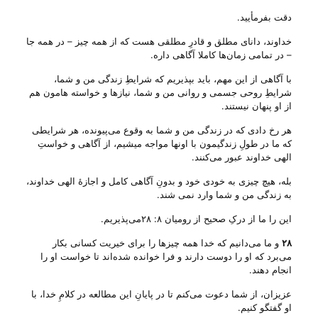
دقت بفرمأیید.
خداوند، دانای مطلق و قادرِ مطلقی هست که از همه چیز – در همه جا
– در تمامی زمان‌ها کاملا آگاهی داره.
با آگاهی از این مهم، باید بپذیریم که شرایطِ زندگی من و شما،
شرایطِ روحی جسمی و روانی من و شما، نیاز‌ها و خواسته هامون هم
از او پنهان نیستند.
هر رخ دادی که در زندگی من و شما به وقوع می‌‌پیونده، هر شرایطی
که ما در طولِ زندگیمون با اونها مواجه میشیم، از آگاهی و خواستِ
الهی خداوند عبور می‌‌کنند.
بله، هیچ چیزی به خودی خود و بدونِ آگاهی کامل و اجازهٔ الهی خداوند،
به زندگی من و شما وارد نمی شند.
این را ما از درکِ صحیح از رومیان ۸: ۲۸می‌‌پذیریم.
۲۸
و ما می‌دانیم که خدا همه چیزها را برای خیریت کسانی بکار
می‌برد که او را دوست دارند و فرا خوانده شده‌اند تا خواست او را
انجام دهند.
عزیزان، از شما دعوت می‌‌کنم تا در پایانِ این مطالعه در کلامِ خدا، با
او گفتگو کنیم.