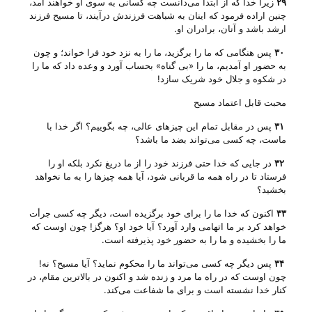
۲۹
زیرا خدا که از ابتدا می‌دانست چه کسانی به سوی او خواهند آمد،
چنین اراده فرمود که اینان به شباهت فرزندش درآیند، تا مسیح فرزند
ارشد باشد و آنان، برادران او.
۳۰
پس هنگامی که ما را برگزید، ما را به نزد خود فرا خواند؛ و چون
به حضور او آمدیم، ما را «بی گناه» بحساب آورد و وعده داد که ما را
در شکوه و جلال خود شریک سازد!
محبت قابل اعتماد مسیح
۳۱
پس در مقابل تمام این چیزهای عالی، چه بگوییم؟ اگر خدا با
ماست، چه کسی می‌تواند بضد ما باشد؟
۳۲
در جایی که خدا حتی فرزند خود را از ما دریغ نکرد بلکه او را
فرستاد تا در راه همه ما قربانی شود، آیا همه چیزها را به ما نخواهد
بخشید؟
۳۳
اکنون که خدا ما را برای خود برگزیده است، دیگر چه کسی جرأت
خواهد کرد بر ما اتهامی وارد آورد؟ آیا خود او؟ هرگز! چون اوست که
ما را بخشیده و ما را به حضور خود پذیرفته است.
۳۴
پس دیگر چه کسی می‌تواند ما را محکوم نماید؟ آیا مسیح؟ نه!
چون اوست که در راه ما مرد و زنده شد و اکنون در بالاترین مقام، در
کنار خدا نشسته است و برای ما شفاعت می‌کند.