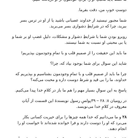
دوستِ خوبِ من، دقت بفرما.
شما مجبور نیستید از خداوند عصبانی باشید یا از او در ترس بسر
ببرید، چرا که در شرایطِ دشواری بسر می‌‌برید.
روبرو بودنِ شما با شرایطِ دشوار و مشکلات، دلیلِ غضبِ او بر شما و
یا بی‌ محبتی او نسبت به شما نیستند.
ما باید این حقیقت را از صمیمِ قلب و با تمامِ وجودمون بپذیریم!
شاید این سوال برای شما بوجود بیاد که، چرا؟
چرا ما باید از صمیمِ قلب و با تمامِ وجودمون بشناسیم و بپذیریم که
خداوند، ما را بی‌ قید و شرط دوست داره و محبت می‌‌کنه؟
پاسخِ به این سوالِ بسیار مهم را هم ما باز در کلامِ خدا پیدا می‌‌کنیم.
در رومیان ۸: ۲۸ – ۳۹پولسِ رسول نویسندهٔ این قسمت از آیاتِ
معروف در کلامِ خدا می‌‌نویسد.
۲۸
و ما می‌دانیم که خدا همه چیزها را برای خیریت کسانی بکار
می‌برد که او را دوست دارند و فرا خوانده شده‌اند تا خواست او را
انجام دهند.