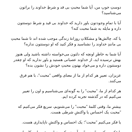
دوستِ خوبِ من، آیا شما محبتِ بی‌ قد و شرطِ خداوند را براتون
می‌‌شناسید؟
آیا با تمامِ وجودتون باور دارید که خداوند بی‌ قید و شرط دوستتون
داره و مایله به شما محبت کنه؟
یا که، چالش‌ها و مشکلاتِ روزانهٔ زندگی موجب شده ا‌ند تا شما محبتِ
بی‌ مانندِ خداوند را نشناسید و فکر کنید که او دوستتون نداره؟
آیا شما به خاطرِ اونچه که دلتون می‌‌خواسته داشته باشید ولی‌ هنوز
بهش نرسیده اید، از خداوند عصبانی هستید و باور ندارید که او چقدر
دوستتون داره و می‌‌خواد بهتون محبتِ خودش را نشون بده؟
عزیزان، تعبیرِ هر کدام از ما از معنای واقعی “محبت”، با هم فرق
می‌‌کنند.
هر کدام از ما، “محبت” را به گونه‌ای می‌‌شناسیم و اون را تعبیر
می‌‌کنیم که در گذشته تجربه کرده ایم.
بیشترِ ما، وقتی کلمهٔ “محبت” را می‌‌شنویم، سریع فکر می‌‌کنیم که
“محبت یک احساس یا واکنشِ شرطی هست.
یا فکر می‌‌کنیم “محبت”؛ یک احساس و واکنشِ ناپایداری هست.