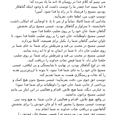
می‌ بینیم که کلامِ خدا در رومیان ۵: ۸به ما یاد می‌‌ده که؛
۸ اما ببینید خدا چقدر ما را دوست داشت که با وجود اینکه گناهکار
بودیم، مسیح را فرستاد تا در راه ما فدا شود. آمین!
دوستِ خوبِ من، لطفا دقت بفرمأیید.
مادامی که شما کاملا، تماماً و از سر تا پا، تا اونجأیی که امکان داشت،
ناشایسته، نا سزاوار و گناهکار بودید، عیسی مسیح برای بخششِ
گناهانِ شما، جانِ خود را بر روی صلیبِ جلجتا فدا نمود.
عیسی مسیح داوطلبانه، جانِ خود را بر روی صلیبِ جلجتا فدا نمود، تا
تاوانِ تمامی گناهانِ شما را، یکبار برای همیشه، کاملا بپردازه.
عیسی مسیح در محبتِ بی‌ قید و شرطش برای شما؛ به جای شما بر
روی صلیب جان داد، تا شما در ایمانِ به او تا ابد زنده بمانید.
عیسی مسیح در محبتِ بی‌ قید و شرطش برای شما؛ بر روی صلیبِ
جلجتا جان داد، تا شما فیضِ نجاتِ خداوند را دریافت کنید.
بله، در اوجِ گناهکار بودن، در نهایتِ نا شایستگی و بی‌ لیاقتی، عیسی
مسیح جانِ خود را به جای شما فدا نمود، تا بتونه با ارزش‌ترین هدیه
را که نجات و رستگاری هست به شما تقدیم کنه.
دوستِ حق جوی من، دقت بفرمأیید؛ عیسی مسیح بدون هیچ کمک و
پرداختی از جانبِ شما، جان خود را داوطلبانه برای شما فدا نمود!
به عبارتی دیگه، شما هیچ تلاش، اقدام و فعالیتی در این ایثارِ بی‌ مانندِ
عیسی مسیح براتون نداشتید.
در واقع، هیچ تلاش، اقدام و فعالیتی از جانبِ شما، به هیچ وجه نمی
تونست عیسی مسیح را مجبور کنه تا او جانِ خودش را برای بخششِ
گناهانتون و دریافتِ نجات خداوند به شما انجام بده.
دوستِ حق جوی من، می‌‌دونید چرا عیسی مسیح جانِ خودش را