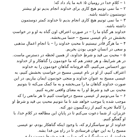
۱ – کلامِ خدا در رومیان ۵: ۸به ما یاد داد که؛
۲ – ما نمی تونیم هیچ کاری برای خداوند انجام بدیم تو او بیشتر
دوستمون داشته باشه.
۳ – ما نمی تونیم هیچ کاری انجام بدیم تا خداوند کمتر دوستمون
داشته باشه.
خداوند هر گناهِ ما را – در صورتِ اعترافِ اون گناه به او و در خواستِ
بخشش در نامِ عیسی مسیح – حتما می‌‌بخشه.
۴ – ما هرگز قادر نیستیم تا محبتِ خداوند را – با انجامِ اعمالِ مذهبی
و سعی در انسانِ خوبی بودن بخریم.
۵ – محبتِ بی‌ قید و شرطِ خداوند، از همین لحظه در دسترسِ ماست.
در هر شرایط، و هر چقدر هم که ما خودمون را گناهکار و از خداوند
دور احساس می‌‌کنیم، اگه فروتنانه گناهانِ خودمون را به خداوند
اعتراف کنیم، از او در نامِ عیسی مسیح در خواستِ بخشش کنیم، به
عیسی مسیح به عنوانِ خداوند و منجی خودمون ایمان بیاریم، در این
صورت خداوند گناهان ما را می‌‌بخشه و به ما کمک می‌‌کنه تا بتونیم
محبتِ بی‌ قید و شرطِ او را به معنای واقعی تجربه کنیم.
۶ – ما می‌‌تونیم از عیسی مسیح درخواست کنیم تا هر مانعی را که
موجب شده یا موجب خواهد شد تا ما نتونیم محبتِ بی‌ قید و شرطِ او
را کاملا تجربه کنیم از زندگیمون دور کنه.
عزیزان، از شما دعوت می‌‌کنم تا در پایانِ این مطالعه در کلامِ خدا، با
او گفتگو کنیم.
خداوند از تو سپاسگزارم که، با وجودِ اینکه گناهکار بودم، تو عیسی
مسیح را به این جهان فرستادی تا در راهِ من فدا بشه.
خداوند، از تو سپاسگزارم که، مرا بی‌ قید و شرط دوست داری.