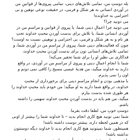
بله دوستِ من، تمامی تلاش‌های دینی، تمامی پیروی‌ها از قوانینِ من
در آوردی انسانی به هر شکل و فرمی، در حقیقت نوعی توهین و بی‌
احترامی به خداونده!
می‌ دونید چرا؟
می‌ دونید چرا اعمالِ دینی شما، یا پیروی از قوانین و مراسمِ من در
آوردی انسانی شما، یا تلاش برای بدست آوردنِ محبتِ خداوند تحتِ
هر نام و به هر شکل و فرمی، بی‌ احترامی و توهینی نسبت به اوست؟
چون که فعالیت‌های دینی شما، پیروی از مراسمِ من در آوردی شما، و
تمامی تلاش‌های انسانی تون برای بدست آوردنِ محبتِ خداوند،
فداکاری بی‌ نظیرِ او را برای شما تحقیر می‌‌کنه!
شما با انجامِ اعمالِ دینی و پیروی از مراسمِ من در آوردی، در واقع
دارید به خداوند میگید، من هدیهٔ عیسی مسیح را کافی نمی دونم و
اون را نمی پذیرم.
با مذهبی بودن و انجامِ مراسمِ دینی برای برخورداری از محبتِ
خداوند، در واقع شما دارید به او میگید؛ من خودم باید محبتِ خداوند را
هر طوری شده بدست بیارم.
میگید، من هم باید در بدست آوردنِ محبتِ خداوند سهمی را داشته
باشم.
دوستِ خوبِ من، لطفا دقت بفرما.
شما نمی تونید هیچ کاری انجام بدید – تا خداوند شما را بیشتر از اونی
که در همین لحظه داره، بیشتر دوست داشته باشه!
همینطور، شما نمیتونید هیچ کاری انجام بدید تا خداوند دیگه دوستتون
نداشته باشه!