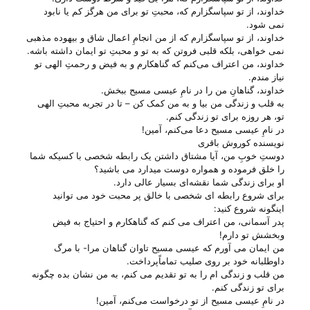
خداوند، از تو سپاسگزارم که، محبتِ تو برای من هرگز کم یا نابود
نمی شود.
خداوند، از تو سپاسگزارم که از من انجامِ اعمال شاق و بیهوده مذهبی
نمی خواهی، بلکه قلبی فروتن که به تو و محبتِ تو ایمان داشته باشه.
خداوند، من اعتراف می‌‌کنم که گناهکارم و به فیض و رحمتِ الهی تو
نیاز مندم.
خداوند، گناهانِ من را در نامِ عیسی مسیح ببخش.
به قلب و زندگی من بیا و به من کمک کن – تا در تجربه محبتِ الهی
تو، هر روزه برای تو زندگی کنم.
در نامِ عیسی مسیح دعا می‌‌کنم، آمین!
نویسنده کوروش باقری
دوستِ خوبِ من، آیا مشتاق داشتن یک رابطه شخصی با کسیکه شما
را خلق فرموده و همواره دوست میدارد می باشید؟
او برای زندگی شما نقشه‌ای بسیار عالی دارد.
برای شروع رابطه ای شخصی با خالق پر محبت خود می توانید
اینگونه شروع کنید:
پدر آسمانی، من اعتراف می کنم که گناهکارم و احتیاج به فیض
وبخشش تو دارم!
من ایمان می آورم که عیسی مسیح تاوان گناهان مرا- با مرگ
داوطلبانه خود بر روی صلیب تماماًپرداخت.
من قلب و زندگی ام را به تو تقدیم می کنم، به من نشان بده چگونه
برای تو زندگی کنم.
در نامِ عیسی مسیح از تو درخواست می‌‌کنم، آمین!