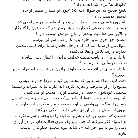
“داوطلبانه” برای شما هدیه داد؟
پاسخِ صحیح به این سوال اینه که؛ “چون او شما را بیشتر از جانِ
خودش دوست داره!”
بله چون عیسی مسیح، شما را در همین لحظه، در هر شرایطی که
هستید، با هر وضعیتی که دارید، و هر چقدر هم که خودتون را گناهکار
و نالایق می‌‌شناسید، بیشتر از جانِ خودش دوست داره!
دوستِ حق جوی من، اجازه بدید تا از شما سوالی بپرسم.
سوالِ من از شما اینه که؛ آیا در حالِ حاضر، شما برای کسبِ محبتِ
خداوند دارید، تلاش و تقلا می‌‌کنید؟
آیا دارید برای دریافتِ محبتِ خداوند براتون، اعمالِ دینی شاق و
طاقت فرسأیی انجام میدید؟
آیا دارید برای دریافتِ محبتِ خداوند براتون، در ترس و اضطراب بسر
می‌‌برید؟
دقت کنید؛ تنها انسانهایی که محبتِ بی‌ قید و شرطِ خداوند عیسی
مسیح را از او نپذیرفته و تجربه نکرده ا‌ند، دارند بنا به نظرات و سلیقهٔ
شخصی خودشون – سعی در بدست آوردنِ محبتِ او می‌ کنند .
بله دوستِ خوبِ من، فقط انسانهأیی که محبتِ بی‌ قید و شرطِ عیسی
مسیح را به گونه‌ای واقعی از او نپذیرفته و تجربه نکرده ا‌ند، دارند در
پیروی از اصولِ من در آوردی دینی خاص زندگی می‌‌کنند.
شخصی که محبتِ بی‌ قید و شرطِ خداوند را نپذیرفته و تجربه نکرده،
به اشتباه فکر می‌‌کنه که حتما باید یک سری فعالیت‌های من در آوردی
دینی را مو به مو اجرا کنه -تا شاید بتونه محبتِ خداوند را بدست
بیاره.