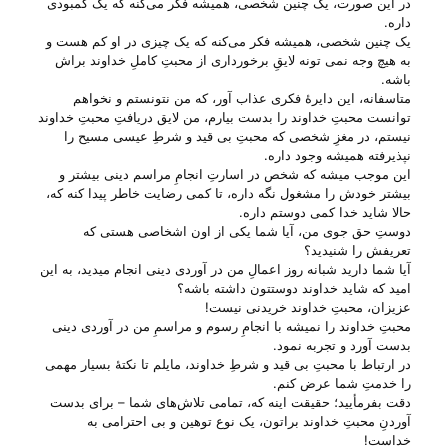
در این صورت، یک چنین شخصی، همیشه فکر می‌‌کنه که یک کمبودی
داره.
یک چنین شخصی، همیشه فکر می‌‌کنه که یک چیزی در او کم هست و
به هیچ وجه نمی تونه لایقِ برخورداری از محبتِ کاملِ خداوند براش
باشه.
متاسفانه، این دایرهٔ فکری عذاب آور، که من نتونستم و نخواهم
توانست محبتِ خداوند را بدست بیارم، من لایق دریافتِ محبتِ خداوند
نیستم، در مغزِ شخصی که محبتِ بی‌ قید و شرطِ عیسی مسیح را
نپذیرفته همیشه وجود داره.
این موجب میشه که شخص در اسارتِ انجامِ مراسم دینی بیشتر و
بیشتر خودش را مشغول نگه داره، تا کمی رضایت خاطر پیدا کنه که،
حالا شاید خدا کمی دوستم داره.
دوستِ حق جوی من، آیا شما یکی از اون اشخاصی هستی‌ که
تعریفش را شنیدید؟
آیا شما دارید شبانه روز اعمالِ من در آوردی دینی انجام میدید، به این
امید که شاید خداوند دوستتون داشته باشه؟
عزیزان، محبتِ خداوند خریدنی نیست!
محبتِ خداوند را نمیشه با انجامِ رسوم و مراسمِ من در آوردی دینی
بدست آورد و تجربه نمود.
در ارتباط با محبتِ بی‌ قید و شرطِ خداوند، مایلم تا نکتهٔ بسیار مهمی
را خدمتِ شما عرض کنم.
دقت بفرمأیید؛ حقیقت اینه که، تمامی تلاش‌های شما – برای بدست
آوردنِ محبتِ خداوند براتون، یک نوع توهین و بی‌ احترامی به
خداست!