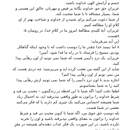
جسم و آرامشِ الهی خداوند باشید.
عزیزانِ حق جو، خداوندِ یگانهٔ پر فیض و مهربان، خالقِ این هستی‌ و
شما، بسیار مشتاقه تا با شما صحبت کنه.
از شما دعوت می‌‌کنم برای شنیدنِ از خداوند و شناختِ بهتر از او،
کلامِ او را مطالعه کنیم.
عزیزان، آیهٔ کلیدی مطالعهٔ امروز ما در کلامِ خدا، در رومیان ۵:
۸هست.
این آیه می‌‌فرماید؛
۸ اما ببینید خدا چقدر ما را دوست داشت که با وجود اینکه گناهکار
بودیم، مسیح را فرستاد تا در راه ما فدا شود. آمین!
عزیزان، یک دردِ دأیمی هست که شما نمی تونید از اون رهأیی پیدا
کنید.
شاید از این گفته من تعجب کرده اید و می‌‌پرسید؛ چه دردی هست که
من نمی تونم از اون رهأیی پیدا کنم؟
اجازه بدید تا اون دردِ دأیمی را که شما نمی تونید ازش رهأیی پیدا
کنید را به شما بشناسونم.
لطفا دقت کنید؛ اگه شما تا این لحظه در زندگیتون – محبتِ بی‌ قید و
شرطِ خداوند را براتون به طورِ واقعی نپذیرفته اید، به احتمال زیاد
شما همیشه احساس می‌‌کنید یک چیزی کم دارید یا که فکر می‌‌کنید
نقصی در شما هست.
بله دوستِ حق جوئ من، اگه شما تا کنون محبتِ بی‌ قید و شرطِ
خداوند را براتون به معنای واقعی نپذیرفته باشید و اون را تجربه
نکرده باشید، در این صورت، یک فکر عذاب دهنده‌ای همیشه در مغزِ
شما دور می‌‌زنه.