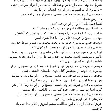
با توجه به این حقیقت -به خود بیأیید و برای تجربه محبتِ بی‌ قید و
شرطِ خداوند دست از تلاش و تقلا‌های جانکاه در اجرای مراسمِ دینی
– و پیروی از مراسمِ من در آوردی انسانی بر دارید.
محبتِ بی‌ قید و شرطِ خداوند عیسی مسیح از همین لحظه در
دسترسِ شماست.
شما فقط باید آن را از او دریافت کنید.
در آیهٔ کلیدی مطالعهٔ امروز خواندیم که؛ رومیان ۵: ۸
۸ اما ببینید خدا چقدر ما را دوست داشت که با وجود اینکه گناهکار
بودیم، مسیح را فرستاد تا در راه ما فدا شود. آمین!
دوستِ خوبِ من، برای قادر به دریافتِ محبتِ بی‌ قید و شرطِ خداوند
عیسی مسیح شدن، از خودِ او بخواهید تا کمکتون کنه.
از عیسی مسیح درخواست کنید، تا هر مانعی را که موجب بوده شما
تاکنون نتونسته باشید محبتِ بی‌ قید و شرطِ او را براتون تجربه نموده
باشید را، از زندگیتون بیرون کنه.
دوستِ خوبِ من، محبتِ بی‌ قید و شرطِ خداوند عیسی مسیح را از او
بپذیرید؛ تا بتونید از بخششِ گناهانتون اطمینان داشته باشید.
محبتِ بی‌ قید و شرطِ خداوند عیسی مسیح را از او بپذیرید؛ تا بتونید
هر روزه با او و در ارادهٔ الهی او، شاد و پیروز زندگی کنید.
محبتِ بی‌ قید و شرطِ خداوند عیسی مسیح را از او بپذیرید؛ تا از هر
گونه اسارتِ دینی و حسِ خود کم بینی و نالیاقتی آزاد بشید.
محبتِ بی‌ قید و شرطِ خداوند عیسی مسیح را از او بپذیرید؛ تا از
فکر‌های عذاب آورتون شفا پیدا کنید.
عزیزان، قبل از پایانِ این مطالعه، ببینیم امروزاز کلامِ خدا چی‌ یاد
گرفتیم.