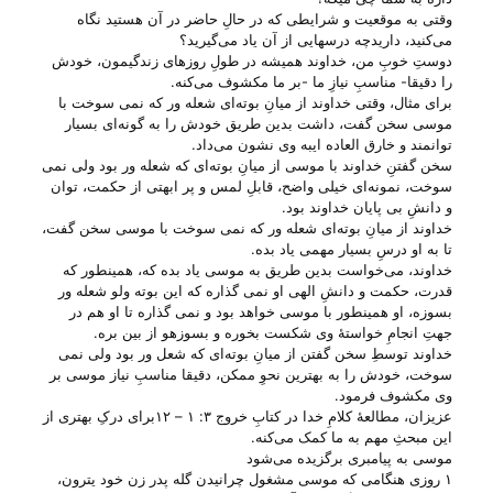
وقتی به موقعیت و شرایطی که در حالِ حاضر در آن هستید نگاه
می‌‌کنید، داریدچه درسهایی از آن یاد می‌‌گیرید؟
دوستِ خوبِ من، خداوند همیشه در طولِ روز‌های زندگیمون، خودش
را دقیقا- مناسبِ نیازِ ما -بر ما مکشوف می‌‌کنه.
برای مثال، وقتی خداوند از میانِ بوته‌ای شعله ور که نمی سوخت با
موسی سخن گفت، داشت بدین طریق خودش را به گونه‌ای بسیار
توانمند و خارق العاده ایبه وی نشون می‌‌داد.
سخن گفتنِ خداوند با موسی از میانِ بوته‌ای که شعله ور بود ولی‌ نمی
سوخت، نمونه‌ای خیلی واضح، قابلِ لمس و پر ابهتی از حکمت، توان
و دانشِ بی‌ پایان خداوند بود.
خداوند از میانِ بوته‌ای شعله ور که نمی سوخت با موسی سخن گفت،
تا به او درسِ بسیار مهمی یاد بده.
خداوند، می‌‌خواست بدین طریق به موسی یاد بده که، همینطور که
قدرت، حکمت و دانشِ الهی او نمی گذاره که این بوته ولو شعله ور
بسوزه، او همینطور با موسی خواهد بود و نمی گذاره تا او هم در
جهتِ انجامِ خواستهٔ وی شکست بخوره و بسوزهو از بین بره.
خداوند توسطِ سخن گفتن از میانِ بوته‌ای که شعل ور بود ولی‌ نمی
سوخت، خودش را به بهترین نحوِ ممکن، دقیقا مناسبِ نیاز موسی بر
وی مکشوف فرمود.
عزیزان، مطالعهٔ کلامِ خدا در کتابِ خروج ۳: ۱ – ۱۲برای درکِ بهتری از
این مبحثِ مهم به ما کمک می‌‌کنه.
موسی به پیامبری برگزیده می‌شود
۱ روزی هنگامی که موسی مشغول چرانیدن گله پدر زن خود یترون،