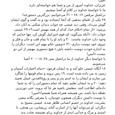
آمین!
عزیزان، خداوند امروز از من و شما هم خواسته‌ای داره.
ما با خواستهٔ خداوند در کلامِ او آشنا میشیم.
درانجیلِ مرقس ۱۲: ۲۸ – ۳۱ می‌‌خوانیم: بزرگترین دستورخدا
۲۸ یکی از علمای مذهبی که آنجا ایستاده بود و به گفت و گوی ایشان
گوش می‌داد، وقتی دید عیسی چه جواب دندان شکنی به آنان داد،
پرسید: «از تمام احکام خدا، کدام از همه مهمتر است؟» ۲۹ عیسی
جواب داد: «آنکه می‌گوید: ای قوم اسرائیل گوش کن، تنها خدایی که
وجود دارد خداوند ماست. ۳۰ و باید او را با تمام قلب و جان و فکر و
نیروی خود دوست بداری. ۳۱ «دومین حکم مهم این است: دیگران را
به اندازه خودت دوست داشته باش.» هیچ دستوری مهمتر از این دو
نیست.»آمین!
با خواستهٔ دیگرِ خداوند از ما درانجیل متی ۲۸: ۱۸ – ۲۰ آشنا
می‌‌شویم.
۱۸ آنگاه عیسی جلو آمد و به ایشان فرمود: «تمام اختیارات آسمان و
زمین به من داده شده است. ۱۹ پس بروید و تمام قومها را شاگرد
من سازید و ایشان را به اسم پدر و پسر و روح‌القدس غسل تعمید
دهید؛ ۲۰ و به ایشان تعلیم دهید که تمام دستوراتی را که به شما
داده‌ام، اطاعت کنند. مطمئن باشید هر جا که بروید، حتی دورترین
نقطه دنیا باشد، من همیشه همراه شما هستم!»آمین!
با دوست داشتنِ دیگران همچون خودمان، با معرفی یگانه منجی
بشریت، خداوندِ در جسمِ انسانی ظاهر شده، عیسی مسیح به
دیگران، او می‌‌تواند آنها را از اسارتِ گناه، پریشانی، بی‌ هدفی، نا
امیدی و مرگ و جدأیی ابدی از خداوند برای همیشه نجات بده.