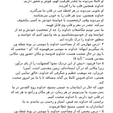
او کاملا می‌‌دونه ما چقدر ظرفیتِ فهم، هوش و شعور داریم.
خداوند همچنین قلبِ ما را آفریده.
او بخوبی می‌‌دونه در هر لحظه چی‌ در قلبِ ما می‌‌گذره.
خداوند همچنین، نیتِ هر قلب را به خوبی می‌‌شناسه.
او می‌‌دونه وقتی ازشخصیتِ یا خواستهٔ خودش به کسی مکشوف
می‌‌کنه، چقدر در مغز و قلبِ وی قابلِ فهمه.
ما نمی تونیم مکاشفاتِ خداوند را، چه از شخصیتِ خودش و چه از
خواستهٔ وی از خودمونبشناسیم، و بعد وانمود کنیم که خواسته و
منظورِ خداوند را درک نکرده ایم.
۴ -درسِ چهارمی که از مصاحبتِ خداوند با موسی در بوتهٔ شعله ور،
یاد میگیریم اینهکه؛ خداوند به موسی می‌‌فهمونه که؛ “او – شخصی که
با وی در حالِ صحبت هست، خداوندِ قدوسه، و مکانِ حضورِ وی، مکانی
مقدس هست.” (آیهٔ ۵)
۵ خدا فرمود: «بیش از این نزدیک نشو! کفشهایت را از پای درآور،
زیرا مکانی که در آن ایستاده‌ای، زمین مقدسی است. آمین!
عزیزان، چه موهبتِ عظیم و شگرفی که خداوند، خالقِ تمامی این
هستی‌، خدای قدوسِ کاملا بی‌ گناه، مشتاقه تا با ما نیز امروز صحبت
کنه.
چون که حال در ایمانمان به عیسی مسیح، خداوند روح القدس در ما
بسر میبره، ما می‌‌تونیم در هر زمان، در هر مکان و راجع به هر چه که
در قلبِ خود داریم، با خداوند صحبت کنیم.
براستی که خداوند چه فیض، امتیاز و رحمتِ بی‌ مانندی به ما
ایمانداران به عیسی مسیح عطا فرموده.
۵ – درسِ پنجمی که از مصاحبتِ خداوند با موسی در بوتهٔ شعله ور،