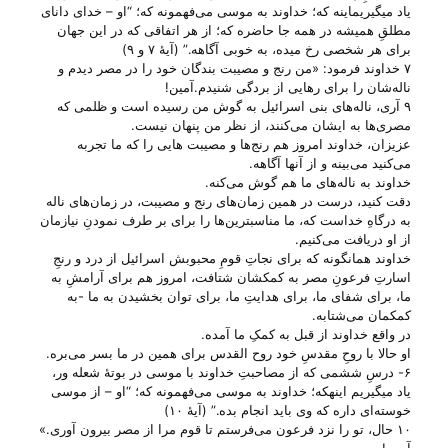
یاد میگیریماینه که؛ خداوند به موسی می‌‌فهمونه که؛ “او – خدای دانای
مطلقِ همیشه در همه جا حاضره که؛ از هر اتفاقی که در این جهان
برای هر شخصی رخ میده، به خوبی آگاهه.” (آیهٔ ۷ و ۹)
۷ خداوند فرمود: «من رنج و مصیبت بندگان خود را در مصر دیدم و
ناله‌شان را برای رهایی از بردگی شنیدم.آمین!
۹ آری، ناله‌های بنی اسرائیل به گوش من رسیده است و ظلمی که
مصری‌ها به ایشان می‌کنند، از نظر من پنهان نیست.
عزیزان، خداوند امروز هم رنج‌ها و مصیبت هایی را که ما تجربه
می‌‌کنید می‌‌بینه و از آنها آگاهه.
خداوند به ناله‌های ما هم گوش می‌‌کنه.
دقت کنید، درست در همین زمان‌های رنج و مصیبت، در زمان‌های ناله
به درگاهِ خداست که، ما مناسبترین‌ها را برای بر طرف نمودنِ نیازمان
از او دریافت می‌‌کنیم.
خداوند همانگونه که برای نجاتِ قومِ محبوبش اسرائیل از درد و رنجِ
اسارتِ فرعونِ مصر به کمکشان شتافت، امروز هم برای آرامشِ به
ما، برای شفای ما، برای هدایتِ ما، برای توان بخشیدن به ما -به
کمکمان می‌‌شتابه.
در واقع خداوند از قبل به کمکِ ما آمده.
او حالا با روحِ مقدسِ خود روح القدس برای همین در ما بسر می‌‌بره.
۶- درسِ ششمی که از مصاحبتِ خداوند با موسی در بوتهٔ شعله ور،
یاد میگیریم اینهکه؛ خداوند به موسی می‌‌فهمونه که؛ “او – از موسی
خوسته‌ای داره که وی باید انجام بده.” (آیهٔ ۱۰)
۱۰ حال، تو را نزد فرعون می‌فرستم تا قوم مرا از مصر بیرون آوری.»