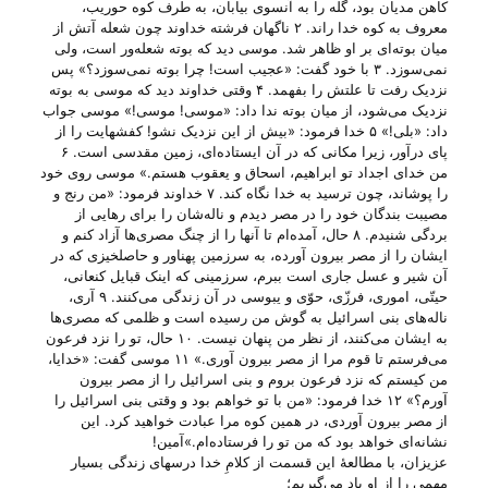
کاهن مدیان بود، گله را به آنسوی بیابان، به طرف کوه حوریب،
معروف به کوه خدا راند. ۲ ناگهان فرشته خداوند چون شعله آتش از
میان بوته‌ای بر او ظاهر شد. موسی دید که بوته شعله‌ور است، ولی
نمی‌سوزد. ۳ با خود گفت: «عجیب است! چرا بوته نمی‌سوزد؟» پس
نزدیک رفت تا علتش را بفهمد. ۴ وقتی خداوند دید که موسی به بوته
نزدیک می‌شود، از میان بوته ندا داد: «موسی! موسی!» موسی جواب
داد: «بلی!» ۵ خدا فرمود: «بیش از این نزدیک نشو! کفشهایت را از
پای درآور، زیرا مکانی که در آن ایستاده‌ای، زمین مقدسی است. ۶
من خدای اجداد تو ابراهیم، اسحاق و یعقوب هستم.» موسی روی خود
را پوشاند، چون ترسید به خدا نگاه کند. ۷ خداوند فرمود: «من رنج و
مصیبت بندگان خود را در مصر دیدم و ناله‌شان را برای رهایی از
بردگی شنیدم. ۸ حال، آمده‌ام تا آنها را از چنگ مصری‌ها آزاد کنم و
ایشان را از مصر بیرون آورده، به سرزمین پهناور و حاصلخیزی که در
آن شیر و عسل جاری است ببرم، سرزمینی که اینک قبایل کنعانی،
حیتّی، اموری، فرزّی، حوّی و یبوسی در آن زندگی می‌کنند. ۹ آری،
ناله‌های بنی اسرائیل به گوش من رسیده است و ظلمی که مصری‌ها
به ایشان می‌کنند، از نظر من پنهان نیست. ۱۰ حال، تو را نزد فرعون
می‌فرستم تا قوم مرا از مصر بیرون آوری.» ۱۱ موسی گفت: «خدایا،
من کیستم که نزد فرعون بروم و بنی اسرائیل را از مصر بیرون
آورم؟» ۱۲ خدا فرمود: «من با تو خواهم بود و وقتی بنی اسرائیل را
از مصر بیرون آوردی، در همین کوه مرا عبادت خواهید کرد. این
نشانه‌ای خواهد بود که من تو را فرستاده‌ام.»آمین!
عزیزان، با مطالعهٔ این قسمت از کلامِ خدا درسهای زندگی بسیار
مهمی را از او یاد می‌‌گیریم؛