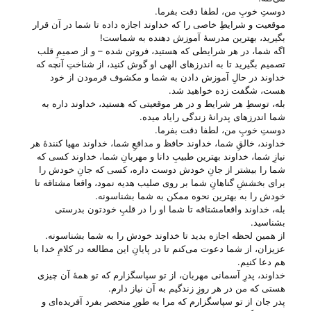
دوستِ خوبِ من، لطفا دقت بفرما.
موقعیت و شرایطِ خاصی را که خداوند اجازه داده تا شما در آن قرار
بگیرید، بهترین مدرسهٔ آموزش دهنده به شماست!
اگه شما، در هر شرایطی که هستید، فروتن شده – و از صمیمِ قلب
تصمیم بگیرید تا به اندرز‌های الهی او گوش کنید، از شناختِ آنچه که
خداوند در حالِ آموزش دادن به شما و مکشوف فرمودن از خود
هست، شگفت زده خواهید شد.
بله، توسطِ هر شرایط و در هر موقعیتی که هستید، خداوند داره به
شما اندرز‌های پدرانهٔ زندگی رایاد میده.
دوستِ خوبِ من، لطفا دقت بفرما.
خداوند، خالقِ شما، خداوند حافظ و مدافعِ شما، خداوند مهیا کنندهٔ هر
نیازِ شما، خداوند بهترین طبیبِ دانا و مهربانِ شما، خداوند کسی که
شما را بیشتر از جانِ خودش دوست داره، کسی که جانِ خودش را
برای بخششِ گناهانِ شما بر روی صلیب هدیه نمود، واقعا مشتاقه تا
خودش را به بهترین نحوه ممکن به شما بشناسونه.
بله، خداوند واقعامشتاقه تا شما او را در قلبِ خودتون بدرستی
بشناسید.
از همین لحظه اجازه بدید تا خداوند خودش را به شما بشناسونه.
عزیزان، از شما دعوت می‌‌کنم تا در پایانِ این مطالعه در کلامِ خدا با
هم دعا کنیم.
خداوند، پدرِ آسمانی مهربان، از تو سپاسگزارم که تو همهٔ آن چیزی
هستی‌ که من در هر روزِ زندگیم به آن نیاز دارم.
پدر جان از تو سپاسگزارم که مرا به طورِ منحصر بفرد آفریده‌ای و