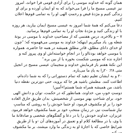
همان گونه که خداوند موسی را برای آزادی قومی فرا خواند، امروز
نیز عیسی مسیح ما را فرا می‌‌خواند که به او ایمان آورده و برای او
زندگی کنیم و مژدهٔ فیض و رحمتِ الهی او را به تمامی قوم‌ها اعلان
کنیم.
دعا می‌‌کنم که همهٔ شما امروز به عیسی مسیح ایمان بیارید، هر روزه
با او زندگی کنید و مژدهٔ نجاتِ او را به تمامی قوم‌ها برسانید.
۷ – و بالاخره، درسِ هفتمی که از مصاحبتِ خداوند با موسی در بوتهٔ
شعله ور، یاد میگیریم اینهکه؛ خداوند به موسی می‌‌فهمونه که؛ “چون
او خدای دانای مطلق، قادرِ مطلقِ همیشه در همه جا حاضره، همواره
با موسی خواهد بودتااو را در انجامِ خواسته‌اش او وی پیروز ‌‌کنه و
اجازه نده که موسی شکست بخوره یا از بین بره.”
این نکتهٔ هفتم باز فرمایشِ خداوند و منجیمان عیسی مسیح در انجیل
متی ۲۸: ۲۰را به یادِ ما می‌‌یاره.
۲۰ و به ایشان تعلیم دهید که تمام دستوراتی را که به شما داده‌ام،
اطاعت کنند. مطمئن باشید هر جا که بروید، حتی دورترین نقطه دنیا
باشد، من همیشه همراه شما هستم!»آمین!
دوستِ خوبِ من، خداوند، همانطور که در حکمت، توان و دانشِ الهی
خود، برای شناختِ بهترِ موسی از شخصیتش، بدان طریقِ خارق العاده
خود را بر او مکشوف فرمود، او حتما خودش را به روشی که مناسبِ
نیازِ شماست نیز، در زمانِ منتخبِ خود بر شما مکشوف خواهد فرمود.
عزیزان، خداوند خودش را یا در دعا و گفتگو‌های شخصی و صادقانهٔ ما
با وی، یا در مطالعهٔ کلام او و تعمق در آموزه‌های آن -و یا از طریقِ
شرایطِ خاصی که با اجازهٔ او به زندگی ما وارد میشند، بر ما مکشوف
می‌‌کنه.