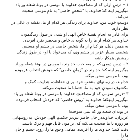
۱ – درسِ اولی که از مصاحبتِ خداوند با موسی در بوتهٔ شعله ور یاد
میگیریم اینه که؛خداوند، با “شخصِ خاصی” به نامِ موسی صحبت
می‌‌کنه.
دوستِ خوبِ من، خداوند برای زندگی هر کدام از ما، نقشه‌ای عالی در
نظر داره.
برای قادر به انجامِ نقشهٔ خاصِ الهی او شدن در طولِ زندگیمون،
خداوند هر کدام از ما را به گونه‌ای خاص و منحصر بفرد آفریده.
به همین دلیل، هر کدام از ما، شخصِ خاصی در چشمِ او هستیم.
شخصی بسیار عزیز در چشمِ وی، که می‌‌خواد با او- در طولِ زندگی
زمینیش همکار باشه.
۲ – درسِ دومی که از مصاحبتِ خداوند با موسی در بوتهٔ شعله وریاد
میگیریم اینه که؛ خداوند در “زمانِ خاصی” که خودش انتخاب فرموده
بود، با موسی سخن میگه.
خداوند، در زمانهای منتخبِ خود، برای حفاظت، هدایت، کمک و
مکشوفِ نمودنِ خود به ما، حتمابا ما صحبت می‌‌کنه.
۳ -درسِ سومی که از مصاحبتِ خداوند با موسی در بوتهٔ شعله ور یاد
میگیریم اینهکه؛ خداوند به “روشِ خاصی” که خودش انتخاب فرموده
بود، با موسی سخن میگه.
در بوته‌ای شعله ور که نمی سوخت!
عزیزان، خداونددر حالِ حاضر نیز،در حکمتِ الهی خودش، به روشهایی
هر روزه با ما صحبت می‌‌کنه که، برامون قابلِ فهم و درک باشند.
دقت کنید؛ خداوند ما را آفریده. تمامی وجودِ ما را. روح، جسم و جانِ
ما را.