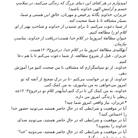
امیدوارم در هر کجای این دنیای بزرگ که زندگی می‌‌کنید، در سلامتِ
جسم و آرامشِ الهی خداوند باشید!
عزیزان، خداوندِ یگانهٔ پر فیض و مهربان، خالقِ این هستی‌ و شما،
بسیار مشتاقه تا با شما صحبت کنه.
از شما دعوت می‌‌کنم، تا برای شنیدن از خداوند و شناختِ بهتر از او،
کلامِ او را مطالعه کنیم.
عنوانِ مطالعهٔ امروزِما در کلامِ خدا هست؛دریافت از خداوند، مناسبِ
نیازمان.
آیهٔکلیدی مطالعهٔ امروزِ ما در کلامِ خدا، درخروج۳: ۱۲هست.
عزیزان ، قبل از شروعِ مطالعه، از شما دعوت می‌‌کنم تا با هم دعا
کنیم.
خداوند، از تو سپاسگزارم که مشتاقی با من صحبت کنیو مرا آموزش
دهی.
خداوند، از تو در خواست می‌‌کنم -تا در درکِ صحیح از آنچه که تو
امروز می‌‌خواهی به من بیاموزی، به من کمک کنی.
خداوند، به من کمک کن تا درک کنم،اینآیهدر کلامِ تو درخروج۳: ۱۲چه
ربطی با زندگی امروزِ من داره.
*
عزیزان، نیاز واقعی امروزِ شما چیه؟
آیا در موقعیت و شرایطی که در حالِ حاضر هستید می‌‌تونید حضورِ خدا
را احساس کنید؟
آیا در موقعیت و شرایطی که در حالِ حاضر هستید، می‌‌تونید صدای
خداوند را بشنوید؟
آیا در موقعیت و شرایطی که در حالِ حاضر هستید، می‌‌دونید “خدا”
داره به شما چی‌ میگه؟