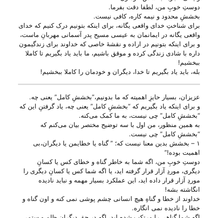
دوستِ خوبِ من، لطفا دقت بفرما.
بخششِ محدود و نیمه کاره، کافی نیست.
برای شناختِ خدای واقعی یگانه، برای اینکه بتونیم درک کنیم که خدای
واقعی یگانه در ایمانمان به عیسی مسیح پدر آسمانی مهربانِ ماست،
و برای اینکه بتونیم در اراده و نقشهٔ خاصی که خداوند برای زندگیمون
داره با شادی زندگی کرده و موقق باشیم، ما باید یاد بگیریم تا کاملا
ببخشیم!
بله، باید یاد بگیریم تا خدا، دیگران و خودمان را کاملا ببخشیم!
عزیزان، بسیار حایزِ اهمیته که ما بدونیم،”بخششِ کامل” یعنی چه.
و برای اینکه یاد بگیریم که “بخششِ کامل” یعنی چه، یاد گرفتنِ این که
“بخششِ کامل” چی‌ نیست، به ما کمک می‌‌کنه.
به همین منظور، من اول با سه توضیح مختصر بیان می‌‌کنم که
“بخششِ کامل” چی‌ نیست.
۱ – بخشش بدین معنا نیست که؛ ” گناه یا خطایمن یا دیگران،بی‌
اهمیت بوده!”
دوستِ خوبِ من، اگه شما به خاطر گناه و خطای کس یا کسانِ
دیگری، موردِ آزار قرار گرفته اید، یا اگه شما کس یا کسانِ دیگری را
موردِ آزار قرار داده اید، این عملکرد بسیار مهمه و نباید نادیده
انگاشته بشه!
خداوند از خطا و گناهِ هیچ انسانی چشم پوشی نمی کنه و اون گناه و
خطا را نادیده نمی انگاره.
اگه شما گناهی را مرتکب شده اید، اگه در حقِ دیگران ظلم و ستمی