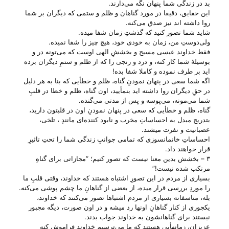
بد در زندگی شما پنهان نگه می‌‌دارند.
این حقایق، دقیقا در مورد گناهان و ظلم و ستمی که دیگران بر شما
روا داشته ا‌ند نیز صدق می‌‌کنه.
شاید شما تصور کنید که گذشتِ زمان شفا میده.
ولی‌دوستِ من، زمان به خودی خود، هیچ چیز را شفا نمیده.
فقط خداوند عیسی مسیح و بخششِ الهی اوست که می‌‌تونه در و
بوسیلهٔ شما کار کنه، و درد و رنجی را که از ظلم و ستمِ دیگران برده
اید بر طرف نموده و کاملا شفا بده!
اگه شما سعی در پنهان نمودنِ گناه، ظلم و خطأیی که بنا به هر دلیل
در حقِ دیگران روا داشته اید بنمأیید، اون گناه، ظلم و خطا در قلبِ
شما می‌‌مونه، می‌‌پوسه و پس از مدتی می‌‌گنده.
گناه، ظلم و خطأیی که سعی در پنهان نمودنِ اون در قلبتون دارید،
بتدریج مبدل به احساساتِ مخرب و نابود کننده‌ای مانندِ ، تلخی،
عصبانیت و نفرت میشند.
احساساتِ خانمانسوزی که تمامی جوانبِ زندگی شما را تحتِ تاثیرِ
قرار خواهند داد.
۳ – بخشش بدین معنا نیست که تصور کنیم؛ “مجازاتی برای گناهِ
مرتکب شده نیست!”
بسیاری از مردم در این تصورِ اشتباه هستند که خداوند، وقتی قلبِ ما
را موردِ بررسی قرار میده، از بعضی از گناهانِ ما چشم پوشی می‌‌کنه.
بله، متاسفانه بسیاری از مردم اشتباها تصور می‌‌کنند که خداوند،
یکجوری از کنار گناهانِ اونها رد میشه و در اون صورت، دیگه مجبور
نیستند برای گناهانشون به خداوند جواب بدند.
عزیزان، زمانهأیی هستند که ما می‌‌ترسیم خداوند فراموش کنه