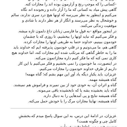
-کسانی را که موجبِ رنج و آزارمون بوده ا‌ند را مجازات کنه.
گاهی پیش میاد به کسانی که ما را آزار داده و رنجونده ا‌ند نگاه
می‌‌کنیم و اینطور به نظر می‌‌رسه که اونها هیچ درد سری ندارند، سالم
و خوشحال به نظر می‌‌رسند و انگار از هر نظر دارند با شادی و
موفقیت زندگی می‌‌کنند.
در اینجور مواقع -به قولِ ما فارسی زبانان داغ دلمون تازه میشه.
و فکر می‌‌کنیم که نباید اونها را ببخشیم، تا روزی که با چشمانِ
خودمون ببینیم، خداوند حتما به طریقی اونها را مجازات کرده.
گاهی هم، ما می‌‌دونیم و در قلبِ خودمون پذیرفته ایم که خداوند باید
ما را به خاطرِ گناهی که مرتکب شده ایم مجازات کنه، اما خداوند هیچ
کاری نمی کنه که ما فکر کنیم داره مجازاتمون می‌‌کنه.
در اینصورت، ما خودمون را نمی بخشیم و فکر می‌‌کنیم با این کار
داریم از طرفِ خداوند خودمون را مجازات می‌‌کنیم.
عزیزان، باید یکبارِ دیگه یاد آورِ این مهم بشم که؛ گناه مهمه!
گناه همیشه مهمه.
گناه و اثراتِ آن، به خودی خود از بین نمیرند و فراموش هم نمیشند.
گناه باید بخشیده بشه یا که نابخشیده باقی می‌‌مونه.
گناه همیشه نتایج و پی آمدهأیی را به دنبال داره.
گناه همیشه، نهایتا مجازاتِ مرگ را با خودش حمل می‌‌کنه.
عزیزان، در ادامهٔ این درس، به این سوال پاسخ میدم که،بخششِ
کامل چی‌ و چگونه هست؟
دوستِ خوبِ من، لطفا دقت بفرمأیید.