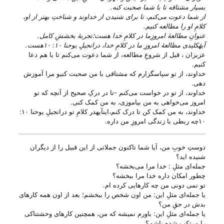
بسیار مشتاقه تا با شما صحبت کنه.
از شما دعوت می‌‌کنم، تا برای شنیدن از خداوند و شناختِ بهتر از او،
کلامِ او را مطالعه کنیم.
عنوانِ مطالعهٔ امروزِما در کلامِ خدا هست؛تجربهٔ بخششِ کامل.
آیهٔکلیدی مطالعهٔ امروزِ ما در کلامِ خدا، درانجیلِ یوحنا ۱۰: ۱۰هست.
عزیزان ، قبل از شروعِ مطالعه، از شما دعوت می‌‌کنم تا با هم دعا
کنیم.
خداوند، از تو سپاسگزارم که مشتاقی با من صحبت کنیو مرا آموزش
دهی.
خداوند، از تو در خواست می‌‌کنم -تا در درکِ صحیح از آنچه که تو
امروز می‌‌خواهی به من بیاموزی، به من کمک کنی.
خداوند، به من کمک کن تا درک کنم،اینآیهدر کلامِ تو درانجیلِ یوحنا ۱۰:
۱۰چه ربطی با زندگی امروزِ من داره.
دوستِ خوبِ من، آیا شما تاکنون جملاتی از این قبیل را از دیگران
شنیده اید؟
جمله‌ای مثلِ : خدا مرا می‌‌بخشه؟
چطور امکان داره خدا مرا ببخشه؟
تو نمی دونی من چه کارهایی کرده ام.
یا جمله‌ای مثلِ این: من اون شخص را ببخشم؛ بعد از اون همه کار‌های
بدش در حقِ من؟
یا جمله‌ای مثلِ این: باورم نمیشه که من، همچنین کارهای وحشتناکی
را مرتکب شده باشم؟