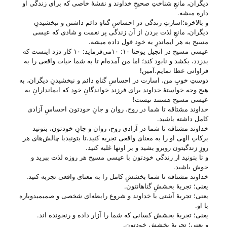
دیگران، مانعِ شناختِ صحیحِ خداوند و نقشهٔ خاصی که برای زندگی او
داره میشه.
و بالاخره؛اسارتِ زندگی در احساسِ گناهِ دائم داشتن و نبخشیدنِ
دیگران، مانعِ لذت بردن از آن زندگی پر نعمت و شادی که عیسی
مسیح به هر ایماندرِ به خود قول داده میشه.
عیسی مسیح در انجیل یوحنا ۱۰: ۱۰می‌‌فرماید: ۱۰ کار دزد اینست که
بدزدد، بکشد و نابود کند؛ اما من آمده‌ام تا به شما حیات واقعی را به
فراوانی عطا نمایم.آمین!
دوستِ خوبِ من، اسارت در احساسِ گناهِ دائم و نبخشیدنِ دیگران، به
هیچ وجه خواستهٔ خداوند برای فرزند خواندگانِ خود که ایماندارانِ به
عیسی مسیح هستند نیست!
خداوند مشتاقه تا شما در روح، روان و جانِ خودتون احساسِ آزادی
کامل داشته باشید.
خداوند مشتاقه تا شما در آزادی روح، روان و جانِ خودتون، بتونید
برکاتِ الهی او را به معنای واقعی تجربه کنید،تا بتونیدبا چالش‌های هر
روزِ زندگیتون روبرو بشید و بر اونها غلبه کنید.
و تا بتونید از زندگی خودتون با عیسی مسیح هر روزه لذت ببرید و
خوش باشید.
خداوند مشتاقه تا شما بخششِ کامل را به معنای واقعی تجربه کنید.
یعنی؛ تجربهٔ بخششِ گناهانتون.
یعنی؛ تجربهٔ آشتی با خداوند و شروع رابطه‌ای شخصی و صمیمیدوباره
با او.
یعنی؛ تجربهٔ بخشش کسانی که شما را آزار داده و رنجونده ا‌ند.
و یعنی؛ تجربهٔ بخشش خودتون.