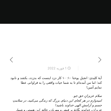
1 فوریه 2022
آیهٔ کلیدی: انجیلِ یوحنا ۱۰: ۱۰ کار دزد اینست که بدزدد، بکشد و نابود
کند؛ اما من آمده‌ام تا به شما حیات واقعی را به فراوانی عطا
نمایم.آمین!
سلام عزیزانِ حق جو.
امیدوارم در هر کجای این دنیای بزرگ که زندگی می‌‌کنید، در سلامتِ
جسم و آرامشِ الهی خداوند باشید!
عزیزان، خداوندِ یگانهٔ پر فیض و مهربان، خالقِ این هستی‌ و شما،