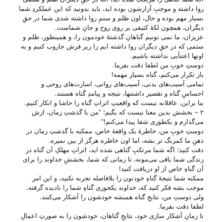
روا داشته و موجبِ آزارشون بوده اید، باید بدونید که این عملکردِ شما
بسیار مهم بوده و حال، اون ظلم و ستمِ روا داشته شدی شما در حقِ
دیگران، همچون لکهٔ کثیفی بر روی روح و جانِ شماست.
عزیزان، ما نمی تونیم گناهانِ گذشتهٔ خودمون را، و همینطور، ظلم و
ستمی که در حقِ دیگران روا داشته ایم را زیر فرش جاروب کنیم و به
اونها اعتنأیی نداشته باشیم.
دوستِ خوبِ من لطفا دقت بفرما.
باز تکرار می‌‌کنم، گناه بسیار مهمه!
تمامی آسیب‌های بدنی، آسیب‌های روانی، اسارت‌های روحی و
احساسِ گناه و تقصیر داشتنها، نتیجه و پیامدِ گناه هستند.
بنا براین، عاقلانه نیست که واقعیتِ اثراتِ گناه را حاشا و انکار کنیم.
۲ – بخشش بدین معنا نیست که بگیم؛ “من با گذشتِ زمان، ازش
می‌‌گذارم و یکطوری شفا پیدا می‌‌کنم!”
دوستِ خوبِ من، خاطرهٔ یک واقعهٔ خاص، ممکنه با گذشتِ زمان در
ذهنِ ما کمرنگ تر بشه، اما اون خاطره هرگز از بین نمیره.
دقت کنید؛ اگه شما مرتکبِ گناهی شده اید، اثراتِ مهلکِ آن گناه در
زندگی شما باقی می‌‌مونه، تا زمانی که شما، بخششِ خداوند را برای
آن گناهِ خاص از او دریافت کنید!
ممکنه شما نتیجهٔ گناهِ خودتون را بلافاصله تجربه نکنید، و این امر
موجب بشه فکر کنید که، خداوند یکجوری گناهِ شما را نادیده گرفته.
ولی‌ دوستِ من، نتایجِ گناه همیشه خودشون را آشکار می‌‌کنند.
لطفا دقت بفرما.
تا زمانِ آشکار سازی خود، نتایجِ گناهان، خودشون را به صورتِ اعمالِ