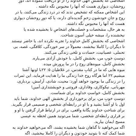
اشخاصی که بخششِ الهی خداوند را از او دریافت ننموده ا‌ند، دورِ
روحشان، دیواری هست که آنها را محبوس نگه داشته .
این اشخاص ممکنه که تشخیص ندند که در درد زندگی می‌‌کنند، یا در
روح و جانِ خودشون زخمِ گندیده‌ای دارند، یا که دورِ روحشان دیواری
هست که آنها را محبوس نگه داشته.
به هر حال، مشخصات و خصلت‌های اشخاصِ نا بخشیده شده یا
نبخشنده را، میشه خیلی آسون شناخت.
اشخاصی که بخششِ کاملِ خداوند را تجربه نکرده ا‌ند، یا حاضر نیستند
تا دیگران را کاملا ببخشند، معمولاً در سر خوردگی، کلافگی، غصه، بی‌
تحملی، عصبانیت، حسادت و تلخی زندگی می‌‌کنند.
دوستِ خوبِ من، بخششِ کامل، با خودش آزادی می‌‌یاره.
بخششِ کامل، میوه‌های روح را در ما پرورش میده.
میوه هایی که ما در کتابِ مقدس، در غلاطیان ۵: ۲۲با اونها آشنا
میشیم.۲۲ اما هرگاه روح خدا زندگی ما را هدایت فرماید، این ثمرات
را در زندگی ما بوجود خواهد آورد: محبت، شادی، آرامش، بردباری،
مهربانی، نیکوکاری، وفاداری، فروتنی و خویشتنداری.آمین!
بخشش کامل، خواستِ خداوند برای شماست.
دوستِ خوبِ من، برای برخورداری از بخششِ الهی خداوند، شما باید
اول با او آشنا بشید و با او در رابطه‌ای شخصی و صمیمی قرار بگیرید.
برای شناختِ خداوندِ یگانهٔ واقعی، برای در ارتباط قرار گرفتن با او و
بر قراری رابطه‌ای شخصی، شما می‌‌تونید همین لحظه به عیسی
مسیح ایمان بیارید.
اگه می‌‌خواهید تا گناهان شما بخشیده بشند، اگه می‌‌خواهید خداوند به
شما کمک کنه تا بتونید خودتون و دیگران را کاملا ببخشید، اگه