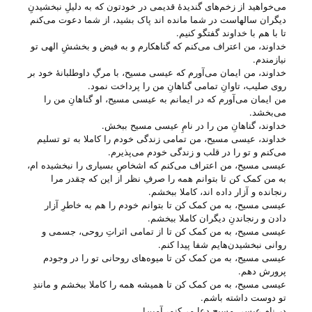
می‌‌خواهید از زخم‌های گندیدهٔ قدیمی در خودتون که به دلیلِ نبخشیدنِ
دیگران سالهاست در شما مانده ا‌ند پاک بشید، از شما دعوت می‌‌کنم
تا با هم با خداوند گفتگو کنیم.
خداوند، من اعتراف می‌‌کنم که گناهکارم و به فیض و بخششِ الهی تو
نیازمندم.
خداوند، من ایمان می‌‌آورم که عیسی مسیح، با مرگِ داوطلبانهٔ خود بر
روی صلیب، تاوانِ تمامی گناهانِ من را پرداخت نمود.
من ایمان می‌‌آورم که در ایمانم به عیسی مسیح، او گناهانِ من را
می‌‌بخشد.
خداوند، گناهانِ من را در نامِ عیسی مسیح ببخش.
خداوند، عیسی مسیح، من تمامی زندگی خودم را کاملا به تو تسلیم
می‌‌کنم و تو را در قلب و زندگی خودم می‌‌پذیرم.
عیسی مسیح، من اعتراف می‌‌کنم که اشخاصِ بسیاری را نبخشیده ام،
به من کمک کن تا بتوانم همه را صرفِ نظر از این که چقدر مرا
رنجانده و آزار داده ا‌ند، کاملا ببخشم.
عیسی مسیح، به من کمک کن تا بتوانم خودم را هم به خاطرِ آزار
دادن و رنجاندنِ دیگران کاملا ببخشم.
عیسی مسیح، به من کمک کن تا از تمامی اثراتِ روحی، جسمی و
روانی نبخشیدن‌هایم شفا پیدا کنم.
عیسی مسیح، به من کمک کن تا میوه‌های روحانی تو را در وجودم
پرورش دهم.
عیسی مسیح، به من کمک کن تا همیشه همه را کاملا ببخشم و مانندِ
تو دوست داشته باشم.
در نامِ عیسی مسیح دعا می‌‌کنم، آمین!