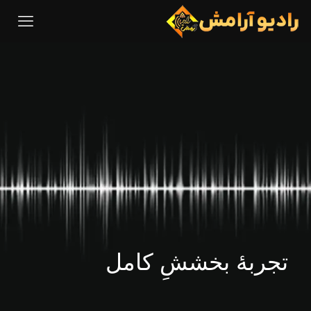
تجربهٔ بخششِ کامل