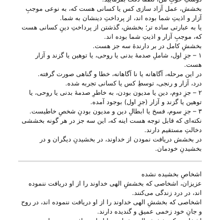
بخشش، عمل آزاد سازی کس یا کسانی هست که، به نوعی موجبِ
آزار و اذیتِ شما بوده ا‌ند، از پرداختِ دینشان به شما.
یا به عبارتی ساده تر؛ بخشش، گذشتن از پرداختِ دینِ کسانی هست
که، موجبِ آزار و اذیتِ شما بوده ا‌ند.
بخششِ کامل در بر دارندهٔ سه جز هست.
۱ – جزِ اول، شاملِ صدمهٔ بدنی یا روحی، یا توهین یا گزند و آزار
هست.
در این مرحله، آگاهانه یا نا آگاهانه، خطا و گناهی صورت گرفته.
درد، آزار و رنجی، توسطِ کس یا کسانی تجربه شده.
۲ – جزِ دوم، دین یا مدیون بودن، به خاطرِ صدمهٔ بدنی یا روحی، یا
توهین یا گزند و آزار (جزِ اول) بوجود آمده.
۳ – جزِ سوم، فسخ یا ابطالِ دین و مدیون بودنِ شخصِ خاطیست.
نکته‌ای که قابل توجه هست اینه که، این سه جز در هر گونه بخششی
دخالتِ مستقیم دارند.
در بخشش دریافت نمودن از خداوند، در بخشیدنِ دیگران و در
بخشیدنِ خودمان.
اشخاصِ بخشیده نشده
عزیزان، اشخاصی که بخششِ الهی خداوند را از او دریافت ننموده
ا‌ند، در درد زندگی می‌‌کنند.
اشخاصی که بخششِ الهی خداوند را از او دریافت ننموده ا‌ند، در روح
و جانِ خود زخمی عمیق و گندیده دارند.