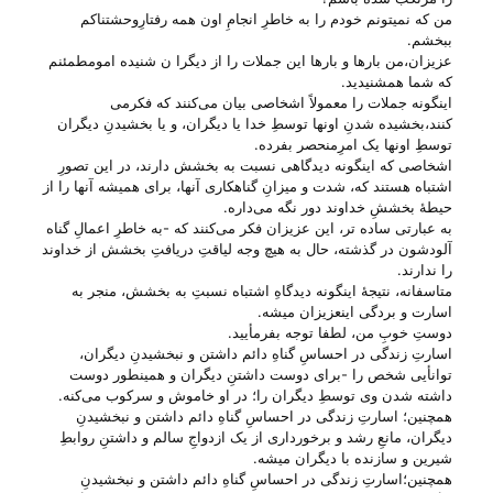
من که نمیتونم خودم را به خاطرِ انجامِ اون همه رفتارِوحشتناکم
ببخشم.
عزیزان،من بارها و بارها این جملات را از دیگرا ن شنیده امومطمئنم
که شما همشنیدید.
اینگونه جملات را معمولاً اشخاصی بیان می‌‌کنند که فکرمی‌
کنند،بخشیده شدنِ اونها توسطِ خدا یا دیگران، و یا بخشیدنِ دیگران
توسطِ اونها یک امرِمنحصر بفرده.
اشخاصی که اینگونه دیدگاهی نسبت به بخشش دارند، در این تصورِ
اشتباه هستند که، شدت و میزانِ گناهکاری آنها، برای همیشه آنها را از
حیطهٔ بخششِ خداوند دور نگه می‌‌داره.
به عبارتی ساده تر، این عزیزان فکر می‌‌کنند که -به خاطرِ اعمالِ گناه
آلودشون در گذشته، حال به هیچ وجه لیاقتِ دریافتِ بخشش از خداوند
را ندارند.
متاسفانه، نتیجهٔ اینگونه دیدگاهِ اشتباه نسبتِ به بخشش، منجر به
اسارت و بردگی اینعزیزان میشه.
دوستِ خوبِ من، لطفا توجه بفرمأیید.
اسارتِ زندگی در احساسِ گناهِ دائم داشتن و نبخشیدنِ دیگران،
توانأیی شخص را -برای دوست داشتنِ دیگران و همینطور دوست
داشته شدن وی توسطِ دیگران را؛ در او خاموش و سرکوب می‌‌کنه.
همچنین؛ اسارتِ زندگی در احساسِ گناهِ دائم داشتن و نبخشیدنِ
دیگران، مانعِ رشد و برخورداری از یک ازدواجِ سالم و داشتنِ روابطِ
شیرین و سازنده با دیگران میشه.
همچنین؛اسارتِ زندگی در احساسِ گناهِ دائم داشتن و نبخشیدنِ