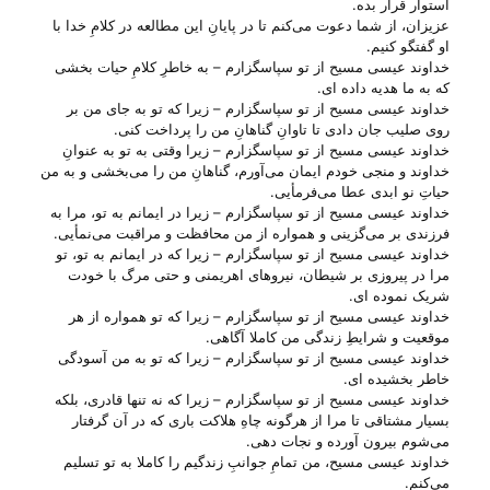
استوار قرار بده.
عزیزان، از شما دعوت می‌‌کنم تا در پایانِ این مطالعه در کلامِ خدا با
او گفتگو کنیم.
خداوند عیسی مسیح از تو سپاسگزارم – به خاطرِ کلامِ حیات بخشی
که به ما هدیه داده ای.
خداوند عیسی مسیح از تو سپاسگزارم – زیرا که تو به جای من بر
روی صلیب جان دادی تا تاوانِ گناهانِ من را پرداخت کنی.
خداوند عیسی مسیح از تو سپاسگزارم – زیرا وقتی به تو به عنوانِ
خداوند و منجی خودم ایمان می‌‌آورم، گناهانِ من را می‌‌بخشی و به من
حیاتِ نو ابدی عطا می‌‌فرمأیی.
خداوند عیسی مسیح از تو سپاسگزارم – زیرا در ایمانم به تو، مرا به
فرزندی بر می‌‌گزینی و همواره از من محافظت و مراقبت می‌‌نمأیی.
خداوند عیسی مسیح از تو سپاسگزارم – زیرا که در ایمانم به تو، تو
مرا در پیروزی بر شیطان، نیرو‌های اهریمنی و حتی مرگ با خودت
شریک نموده ای.
خداوند عیسی مسیح از تو سپاسگزارم – زیرا که تو همواره از هر
موقعیت و شرایطِ زندگی من کاملا آگاهی.
خداوند عیسی مسیح از تو سپاسگزارم – زیرا که تو به من آسودگی
خاطر بخشیده ای.
خداوند عیسی مسیح از تو سپاسگزارم – زیرا که نه تنها قادری، بلکه
بسیار مشتاقی تا مرا از هرگونه چاهِ هلاکت باری که در آن گرفتار
می‌‌شوم بیرون آورده و نجات دهی.
خداوند عیسی مسیح، من تمامِ جوانبِ زندگیم را کاملا به تو تسلیم
می‌‌کنم.