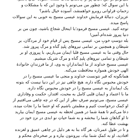
یا این سوال که؛ چطور من می‌‌تونم با وجودِ این که با مشکلات و
زحماتِ فراوانی روبرو خواهمشد، آسوده خیال باشم؟
عزیزان، دنبالهٔ فرمایشِ خداوند عیسی مسیح به خوبی به این سوالات
پاسخ میده.
توجه کنید. عیسی مسیح فرمود؛با اینحال شجاع باشید، چون من بر
دنیا پیروز شده‌ام.آمین!
بله دوستِ خوبِ من، عیسی مسیح پس از قیامِ خود از مردگان، بر
شیطان و همچنین بر تمامی نیرو‌های پلیدِ گناه و مرگ پیروز شد.
حال وقتی ما به عیسی مسیح قلبا ایمان می‌‌یاریم، با پیروزی او بر
شیطان و تمامی نیرو‌های پلیدِ گناه و مرگ شریک میشیم.
عیسی مسیحِ خداوند از ما ایماندارانِ به وی، از ما فرزندانِ خانوادهٔ
الهی خودش همواره محافظت می‌‌کنه.
همانگونه که قبر نتونست خداوند و منجی ما عیسی مسیح را در
خودش محبوس نگاه داره، هیچ چاهی نیز در این دنیا نیست که بتونه
یک ایماندارِ به عیسی مسیح را در خودش محبوس نگاه داره.
ما با اعتماد و ایمان قلبی کامل به محبت، اقتدار، حکمت و وفاداری
عیسی مسیح، می‌‌تونیم صرفِ نظر از این که در چه چاهی می‌‌افتیم از
او کمک درخواست کنیم و مطمئن باشیم که او حتما ما را نجات میده.
دعا می‌‌کنم تا همهٔ شما در همین لحظه به عیسی مسیح ایمان بیارید
تا او گناهانِ شما را ببخشه و به شما حیاتِ نو ابدی در نزدِ خود در
بهشت عطا کنه.
و تا در طولِ عمرتان، هر گاه بنا به هر دلیل در چاهی عمیق و لغزنده
افتادید، او به کمکِ شما بیاد، بیرونتون بیاره و بر صخره‌ای محکم و