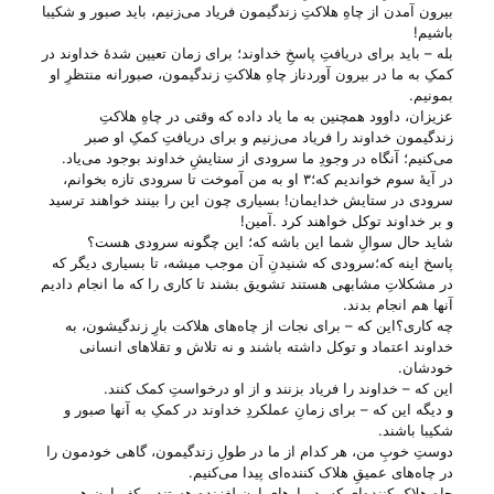
بیرون آمدن از چاهِ هلاکتِ زندگیمون فریاد می‌‌زنیم، باید صبور و شکیبا
باشیم!
بله – باید برای دریافتِ پاسخِ خداوند؛ برای زمان تعیین شدهٔ خداوند در
کمکِ به ما در بیرون آوردناز چاهِ هلاکتِ زندگیمون، صبورانه منتظرِ او
بمونیم.
عزیزان، داوود همچنین به ما یاد داده که وقتی در چاهِ هلاکتِ
زندگیمون خداوند را فریاد می‌‌زنیم و برای دریافتِ کمکِ او صبر
می‌‌کنیم؛ آنگاه در وجودِ ما سرودی از ستایشِ خداوند بوجود می‌‌یاد.
در آیهٔ سوم خواندیم که؛۳ او به من آموخت تا سرودی تازه بخوانم،
سرودی در ستایش خدایمان! بسیاری چون این را بینند خواهند ترسید
و بر خداوند توکل خواهند کرد .آمین!
شاید حال سوالِ شما این باشه که؛ این چگونه سرودی هست؟
پاسخ اینه که؛سرودی که شنیدنِ آن موجب میشه، تا بسیاری دیگر که
در مشکلاتِ مشابهی هستند تشویق بشند تا کاری را که ما انجام دادیم
آنها هم انجام بدند.
چه کاری؟این که – برای نجات از چاه‌های هلاکت بارِ زندگیشون، به
خداوند اعتماد و توکل داشته باشند و نه تلاش و تقلا‌های انسانی
خودشان.
این که – خداوند را فریاد بزنند و از او درخواستِ کمک کنند.
و دیگه این که – برای زمانِ عملکردِ خداوند در کمکِ به آنها صبور و
شکیبا باشند.
دوستِ خوبِ من، هر کدام از ما در طولِ زندگیمون، گاهی خودمون را
در چاه‌های عمیقِ هلاک کننده‌ای پیدا می‌‌کنیم.
چاهِ هلاک کننده‌ای که، دیوار‌های اون لغزنده هستند و کفِ اون هم پر