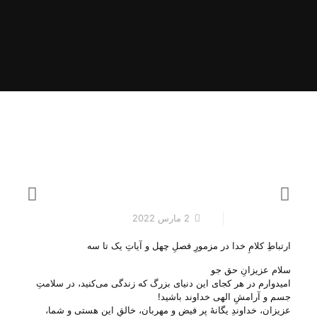
2 مارس 2022
ارتباطِ کلامِ خدا در مزمورِ فصلِ چهل و آیاتِ یک تا سه
سلام عزیزانِ حق جو
امیدوارم در هر کجای این دنیای بزرگ که زندگی می‌‌کنید، در سلامتِ
جسم و آرامشِ الهی خداوند باشید!
عزیزان، خداوندِ یگانهٔ پر فیض و مهربان، خالقِ این هستی‌ و شما،