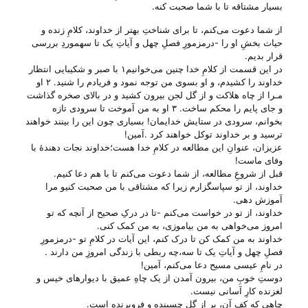
بسیار مشتاقه تا با شما صحبت کنه.
از شما دعوت می‌‌کنم، تا برای شناختِ بهتر از خداوند، کلامِ زنده و
حیات بخشِ او را -درمزمورِ فصلِ چهل و آیاتِ یک تا سهموردِ بررسی
قرار بدیم.
در این قسمت از کلامِ خدا چنین می‌‌خوانیم۱ با صبر و شکیبایی انتظار
خداوند را کشیدم، و او بسوی من توجه نمود و فریادم را شنید. ۲ او
مـرا از چاه هلاکت و از گل لجن بیرون کشید و در بالای صخره گذاشت
و جای پایم را محکم ساخت. ۳ او به من آموخت تا سرودی تازه
بخوانم، سرودی در ستایش خدایمان! بسیاری چون این را بینند خواهند
ترسید و بر خداوند توکل خواهند کرد .آمین!
عزیزان، عنوانِ این مطالعه در کلامِ خدا هست؛خداوند نجات دهندهٔ با
وفای ماست!
قبل از شروعِ مطالعه، از شما دعوت می‌‌کنم تا با هم دعا کنیم.
خداوند، از تو سپاسگزارم زیرا که مشتاقی با من صحبت کنیو مرا
آموزش دهی.
خداوند، از تو در خواست می‌‌کنم -تا در درکِ صحیح از آنچه که تو
امروز می‌‌خواهی به من بیاموزی، به من کمک کنی.
خداوند به من کمک کن تا درک کنم، این آیات در کلامِ تو -درمزمورِ
فصلِ چهل و آیاتِ یک تا سه،چه ربطی با زندگی امروزِ من دارند .
در نامِ عیسی مسیح دعا می‌‌کنم، آمین!
دوستِ خوبِ من، بیرون آمدن از یک چاهِ عمیق با دیوار‌های خیس و
لغزنده کارِ آسانی نیست.
چاهی که کفِ آن، پر از گلِ چسبنده و فروبرنده است.