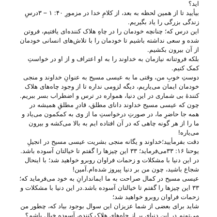
اید؟
بیأیید تا از همین لحظه به بعد، از کلامِ خدا در مزمورِ ۴۰: ۱ – ۳درسِ
زندگی بزرگی را یاد بگیریم.
این درس که؛ چنانچه خودمان را در چاهِ هلاک کننده‌ای یافتیم، فروتن
شده و سعی نداشته باشیم تا خودمان را با تلاش‌های انسانی خودمان
از آن بیرون بکشیم.
بلکه فروتنانه نیازمان به خداوند را به او اعتراف و از او در خواستِ
کمک کنیم.
دوستِ خوبِ من، وقتی ما به عیسی مسیح به عنوانِ خداوند و منجی
خودمان ایمان می‌‌یاریم، دیگه لزومی نداره تا از وجود چاه‌های هلاک
کنندهٔ بی‌ شماری در این دنیا، همواره در ترس و اضطراب بسر ببریم.
چون که عیسی مسیح خداوند دانای مطلق، قادرِ مطلقِ همیشه در
همه جا حاضرِ ما، در صورتِ درخواستِ ما از وی به کمکمون می‌‌یاد و
ما را از هر گونه چاهی که در آن افتاده ایم به بالا می‌‌کشه و بیرون
می‌‌یاره!
دقت بفرمأیید؛خداوند و یگانه منجی بشریت عیسی مسیح در انجیلِ
یوحنا ۱۶: ۳۳می‌‌فرماید؛ ۳۳ این چیزها را گفتم تا خیالتان آسوده باشد.
در این دنیا با مشکلات و زحمات فراوان روبرو خواهید شد؛ با اینحال
شجاع باشید، چون من بر دنیا پیروز شده‌ام.آمین!
عیسی مسیح در کمال صراحت به ما ایماندارانِ به خود می‌‌فرماید که؛
۳۳ این چیزها را گفتم تا خیالتان آسوده باشد.در این دنیا با مشکلات و
زحمات فراوان روبرو خواهید شد؛
شاید برای بعضی از شما عزیزان این سوال بوجود بیاد که، چطور من
می‌‌تونم در این دنیای پر از چاه‌های هلاک کننده، آسوده خیال باشم؟