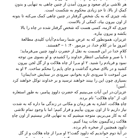
هر تلاشی برای صعود و بیرون آمدن از چنین چاهی به تنهأیی و بدونِ
کمکِ از بالا، تا حدِ زیادی محکوم به شکست است.
بله، چیزی که به یک شخصِ گرفتار در چنین چاهی کمک می‌‌کنه تا بتونه
از اون بیرون بیاد، کمکی از بالاست.
چیزی که لازمه، کسی هست که شخصِ گرفتار شده در چاه را بالا
بکشه و بیرون بیاره.
عزیزان، همونطور که به عرضِ شما رساندم؛آیاتِ کلیدی مطالعهٔ
امروزِ ما در کلامِ خدا، در مزمور ۴۰: ۱ – ۳هستند.
کلامِ خدا در این قسمت به نقل از حضرتِ داوود چنین می‌‌فرماید؛
۱ با صبر و شکیبایی انتظار خداوند را کشیدم، و او بسوی من توجه
نمود و فریادم را شنید. ۲ او مـرا از چاه هلاکت و از گل لجن بیرون
کشید و در بالای صخره گذاشت و جای پایم را محکم ساخت. ۳ او به
من آموخت تا سرودی تازه بخوانم، سرودی در ستایش خدایمان!
بسیاری چون این را بینند خواهند ترسید و بر خداوند توکل خواهند کرد
.آمین!
عزیزان،در این آیات می‌‌بینیم که حضرتِ داوودِ پیامبر، به طورِ استعاره
ای، از “چاهِ هلاکت” نام برده.
چاهِ هلاکت، اشاره به هر زمان و مکانی در زندگی ما داره که به شدت
نیاز داریم تا از اون بیرون بیأییم و فرار کنیم؛ اما با وجودِ تمامِ تلاشی
که به کار می‌‌بریم، متوجه میشیم که به تنهأیی قادر نیستیم از اون چاهِ
هلاکت زندگیمون نجات پیدا کنیم.
داوود همچنین از صخره نام برده.
در آیهٔ دوم خواندیم که داوود گفت؛۲ او مـرا از چاه هلاکت و از گل