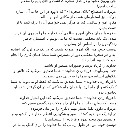
لجن بیرون کشید و در بالای صخره گذاشت و جای پایم را محکم
ساخت.آمین!
عزیزان، اصطلاحِ “بالای صخره ای” که داوود در این جا به آن اشاره
می‌‌کنه نیز استعاره‌ای هست از مکانی امن و سالم.
مکانِ امن و سالمی که، ما هرگز نمی خواهیم آن را ترک کنیم یا از
دست بدیم.
صخره یا همان مکانِ امن و سالمی که خداوند ما را بر روی آن قرار
میده، یک پایهٔ محکمی هست که ما می‌‌تونیم با اطمینانِ خاطر
زندگیمون را بر اساسِ آن بسازیم.
دوستِ خوبِ من، اگه امروز متوجه شدید که در یک چاهِ لزج گیر افتاده
اید و هر صخرهٔ محکمی دور از دسترسِ شماست؛ همان کاری را انجام
بدید که داوود انجام داد.
خداوند را فریاد بزنید و صبورانه منتظرِ او باشید.
دقت بفرمأیید؛با فریاد زدنِ خداوند – شما تصدیق می‌‌کنید که تلاش و
تقلا‌های انسانیتون، شما را به جایی نمی رسونند.
با فریاد زدنِ خداوند – شما تصدیق می‌‌کنید که فقط او می‌‌تونه به شما
کمک کنه و از چاهِ لزج، یا همان چاهِ هلاکتی که در آن گرفتار شده اید
نجاتتون بده.
با فریاد زدنِ خداوند – شما تصدیق می‌‌کنید که؛ این امتیازِ خداوند
هست که زمانِ نجاتِ شما را از چاهِ هلاکتِ زندگیتون تعیین کنه.
عزیزان، داوود نکتهٔ بسیار مهمِ دیگری را نیز بیان فرموده.
در آیهٔ یک خواندیم که؛۱ با صبر و شکیبایی انتظار خداوند را کشیدم، و
او بسوی من توجه نمود و فریادم را شنید.آمین!
دوستِ خوبِ من، در طولِ زمانی که ما خداوند را برای کمکِ به ما در