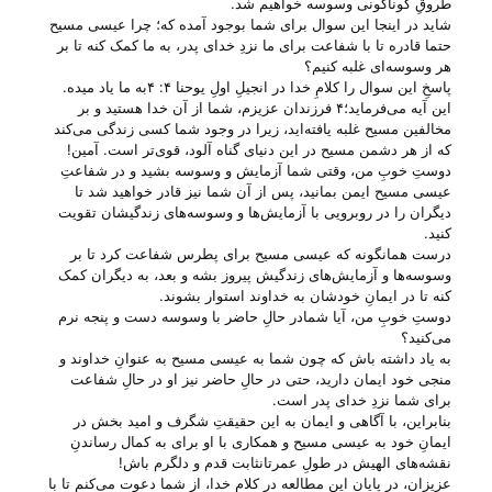
طروقِ گوناگونی وسوسه خواهیم شد.
شاید در اینجا این سوال برای شما بوجود آمده که؛ چرا عیسی مسیح
حتما قادره تا با شفاعت برای ما نزدِ خدای پدر، به ما کمک کنه تا بر
هر وسوسه‌ای غلبه کنیم؟
پاسخِ این سوال را کلامِ خدا در انجیلِ اولِ یوحنا ۴: ۴به ما یاد میده.
این آیه می‌‌فرماید؛۴ فرزندان عزیزم، شما از آن خدا هستید و بر
مخالفین مسیح غلبه یافته‌اید، زیرا در وجود شما کسی زندگی می‌کند
که از هر دشمن مسیح در این دنیای گناه آلود، قوی‌تر است. آمین!
دوستِ خوبِ من، وقتی شما آزمایش و وسوسه بشید و در شفاعتِ
عیسی مسیح ایمن بمانید، پس از آن شما نیز قادر خواهید شد تا
دیگران را در روبرویی با آزمایش‌ها و وسوسه‌های زندگیشان تقویت
کنید.
درست همانگونه که عیسی مسیح برای پطرس شفاعت کرد تا بر
وسوسه‌ها و آزمایش‌های زندگیش پیروز بشه و بعد، به دیگران کمک
کنه تا در ایمانِ خودشان به خداوند استوار بشوند.
دوستِ خوبِ من، آیا شمادر حالِ حاضر با وسوسه دست و پنجه نرم
می‌‌کنید؟
به یاد داشته باش که چون شما به عیسی مسیح به عنوانِ خداوند و
منجی خود ایمان دارید، حتی در حالِ حاضر نیز او در حالِ شفاعت
برای شما نزدِ خدای پدر است.
بنابراین، با آگاهی و ایمان به این حقیقتِ شگرف و امید بخش در
ایمانِ خود به عیسی مسیح و همکاری با او برای به کمال رساندنِ
نقشه‌های الهیش در طولِ عمرتانثابت قدم و دلگرم باش!
عزیزان، در پایانِ این مطالعه در کلامِ خدا، از شما دعوت می‌‌کنم تا با