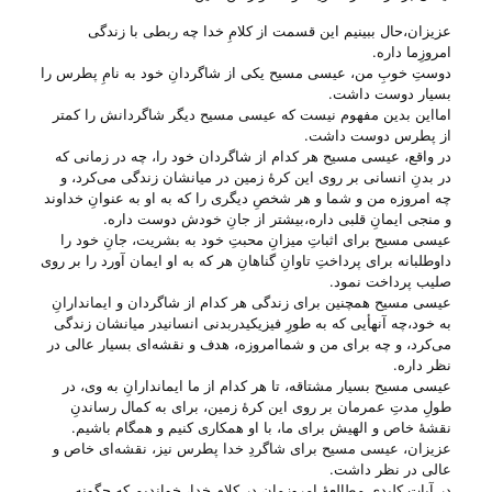
عزیزان،حال ببینیم این قسمت از کلامِ خدا چه ربطی با زندگی
امروزِما داره.
دوستِ خوبِ من، عیسی مسیح یکی از شاگردانِ خود به نامِ پطرس را
بسیار دوست داشت.
امااین بدین مفهوم نیست که عیسی مسیح دیگر شاگردانش را کمتر
از پطرس دوست داشت.
در واقع، عیسی مسیح هر کدام از شاگردان خود را، چه در زمانی که
در بدنِ انسانی بر روی این کرهٔ زمین در میانشان زندگی می‌‌کرد، و
چه امروزه من و شما و هر شخصِ دیگری را که به او به عنوانِ خداوند
و منجی ایمانِ قلبی داره،بیشتر از جانِ خودش دوست داره.
عیسی مسیح برای اثباتِ میزانِ محبتِ خود به بشریت، جانِ خود را
داوطلبانه برای پرداختِ تاوانِ گناهانِ هر که به او ایمان آورد را بر روی
صلیب پرداخت نمود.
عیسی مسیح همچنین برای زندگی هر کدام از شاگردان و ایماندارانِ
به خود،چه آنهأیی که به طورِ فیزیکیدربدنی انسانیدر میانشان زندگی
می‌‌کرد، و چه برای من و شماامروزه، هدف و نقشه‌ای بسیار عالی در
نظر داره.
عیسی مسیح بسیار مشتاقه، تا هر کدام از ما ایماندارانِ به وی، در
طولِ مدتِ عمرمان بر روی این کرهٔ زمین، برای به کمال رساندنِ
نقشهٔ خاص و الهیش برای ما، با او همکاری کنیم و همگام باشیم.
عزیزان، عیسی مسیح برای شاگردِ خدا پطرس نیز، نقشه‌ای خاص و
عالی در نظر داشت.
در آیاتِ کلیدی مطالعهٔ امروزمان در کلامِ خدا، خواندیم که چگونه