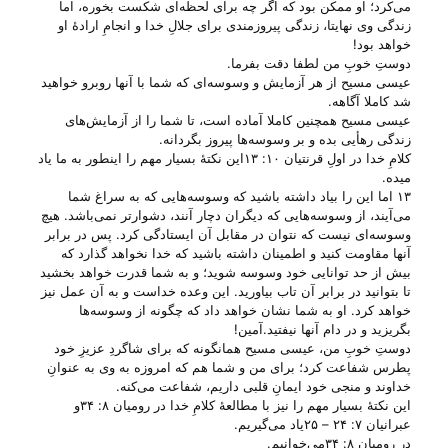
می‌‌کرد؛ او ممکن بود که اگر چه برای لحظه‌ای شکست بخوره، اما
زندگی وی نهایتا، زندگی پیروزمندی برای جلالِ خدا و انجامِ ارادهٔ او
خواهد بود!
دوستِ خوبِ من لطفا دقت بفرما.
عیسی مسیح از هر آزمایش و وسوسه‌ای که شما با آنها روبرو خواهید
شد کاملا آگاهه.
عیسی مسیح همچنین کاملا آماده است، تا شما را از آزمایش‌های
زندگی رهأیی بده و بر وسوسه‌ها پیروز بگردانه.
کلامِ خدا در اولِ قرنتیان ۱۰: ۱۳این نکتهٔ بسیار مهم را اینطور به ما یاد
میده.
۱۳ اما این را بیاد داشته باشید که وسوسه‌هایی که به سراغ شما
می‌آیند، از وسوسه‌هایی که دیگران دچار آنند، دشوارتر نمی‌باشد. هیچ
وسوسه‌ای نیست که نتوان در مقابل آن ایستادگی کرد. پس در برابر
آنها مقاومت کنید و اطمینان داشته باشید که خدا نخواهد گذارد که
بیش از حد توانایی خود وسوسه شوید؛ و به شما قدرت خواهد بخشید
تا بتوانید در برابر آن تاب بیاورید. این وعده خداست و به آن عمل نیز
خواهد کرد. او به شما نشان خواهد داد که چگونه از وسوسه‌ها
بگریزید و در دام آنها نیفتید.آمین!
دوستِ خوبِ من، عیسی مسیح همانگونه که برای شاگردِ عزیزِ خود
پطرس شفاعت کرد؛ برای من و شما هم که امروزه به وی به عنوانِ
خداوند و منجی خود ایمانِ قلبی داریم، شفاعت می‌‌کنه.
این نکتهٔ بسیار مهم را نیز با مطالعهٔ کلامِ خدا در رومیان ۸: ۳۴و
عبرانیان ۷: ۲۴ – ۲۵یاد می‌‌گیریم.
در رومیان ۸: ۳۴می‌‌خوانیم.