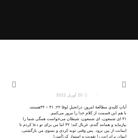
20 آوریل 2022
آیاتِ کلیدیِ مطالعهٔ امروزِ، درانجیلِ لوقا ۲۲: ۳۱ – ۳۲هستند.
با هم این قسمت از کلامِ خدا را مرور می‌‌کنیم.
۳۱ ای شمعون، ای شمعون، شیطان می‌خواست همگی شما را
بیازماید و همانند گندم، غربال کند؛ ۳۲ اما من برای تو دعا کردم تا
ایمانت از بین نرود. پس وقتی توبه کردی و بسوی من بازگشتی،
ایمان برادرانت را تقویت و استوار کن!آمین!