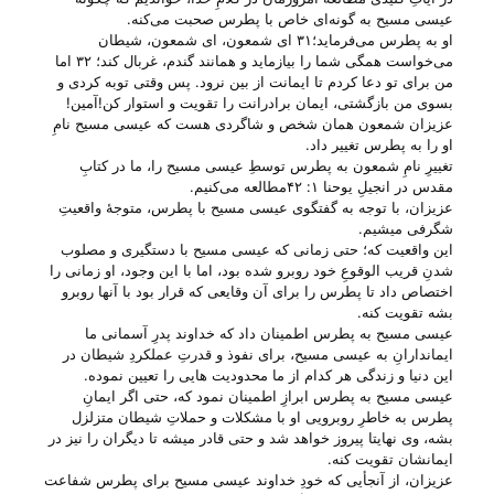
عیسی مسیح به گونه‌ای خاص با پطرس صحبت می‌‌کنه.
او به پطرس می‌‌فرماید؛۳۱ ای شمعون، ای شمعون، شیطان
می‌خواست همگی شما را بیازماید و همانند گندم، غربال کند؛ ۳۲ اما
من برای تو دعا کردم تا ایمانت از بین نرود. پس وقتی توبه کردی و
بسوی من بازگشتی، ایمان برادرانت را تقویت و استوار کن!آمین!
عزیزان شمعون همان شخص و شاگردی هست که عیسی مسیح نامِ
او را به پطرس تغییر داد.
تغییرِ نامِ شمعون به پطرس توسطِ عیسی مسیح را، ما در کتابِ
مقدس در انجیلِ یوحنا ۱: ۴۲مطالعه می‌‌کنیم.
عزیزان، با توجه به گفتگوی عیسی مسیح با پطرس، متوجهٔ واقعیتِ
شگرفی میشیم.
این واقعیت که؛ حتی زمانی که عیسی مسیح با دستگیری و مصلوب
شدنِ قریب الوقوعِ خود روبرو شده بود، اما با این وجود، او زمانی را
اختصاص داد تا پطرس را برای آن وقایعی که قرار بود با آنها روبرو
بشه تقویت کنه.
عیسی مسیح به پطرس اطمینان داد که خداوند پدرِ آسمانی ما
ایماندارانِ به عیسی مسیح، برای نفوذ و قدرتِ عملکردِ شیطان در
این دنیا و زندگی هر کدام از ما محدودیت هایی را تعیین نموده.
عیسی مسیح به پطرس ابرازِ اطمینان نمود که، حتی اگر ایمانِ
پطرس به خاطرِ روبرویی او با مشکلات و حملاتِ شیطان متزلزل
بشه، وی نهایتا پیروز خواهد شد و حتی قادر میشه تا دیگران را نیز در
ایمانشان تقویت کنه.
عزیزان، از آنجأیی که خودِ خداوند عیسی مسیح برای پطرس شفاعت