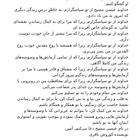
او گفتگو کنیم.
خداوند عیسی مسیح از تو سپاسگزارم، به خاطرِ درسِ زندگی دیگری
که امروز به من یاد دادی.
خداوند از تو سپاسگزارم، زیرا که مرا برای به کمال رساندنِ نقشه‌ای
عالی، به گونه‌ای خاص آفریده ای.
خداوند از تو سپاسگزارم، زیرا که مرا بیشتر از جانِ خودت دوست
داری.
خداوند از تو سپاسگزارم، زیرا که همیشه با روحِ مقدسِ خودت روح
القدس در من بسر می‌‌بری.
خداوند از تو سپاسگزارم، زیرا که از تمامی آزمایش‌ها و وسوسه‌های
زندگی من کاملا آگاهی.
خداوند از تو سپاسگزارم، زیرا که مشتاق و قادر هستی‌ تا مرا بر
آزمایش‌ها و وسوسه‌های زندگیم پیروز گردانی.
خداوند از تو سپاسگزارم، زیرا که برای محافظتِ من در روبرویی با
آزمایش‌ها و وسوسه نزدِ خدای پدر شفاعت می‌‌کنی.
خداوند من تمامِ وجودم را به تو تسلیم می‌‌کنم.
به قلب و زندگی من بیا و به من کمک کن، تا برای به کمال رساندنِ
نقشهٔ خاصت برای زندگیم، با تو همکار و همگام باشم.
خداوند به من کمک کن، تا بتوانم به عزیزانی که با وسوسه‌ها و
آزمایش هایی روبرو هستند کمک نموده و موجبِ تقویتِ و استواری
ایمانِ آنها به تو باشم.
در نامِ عیسی مسیح دعا می‌‌کنم، آمین.
نویسنده کوروش باقری