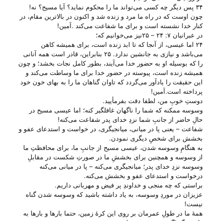
۳۴ پس دیگر چه کسی می‌تواند ما را محکوم نماید؟ آیا مسیح؟ نه!
چون اوست که در راه ما مرد و زنده شد و اکنون در بالاترین مقام، در
کنار خدا نشسته است و برای ما شفاعت می‌کند .آمین!
در عبرانیان ۷: ۲۴ – ۲۵نیز می‌‌خوانیم که؛
۲۴ اما عیسی، از آنجا که تا ابد زنده است، برای همیشه کاهن
می‌باشد و نیازی به جانشین ندارد. ۲۵ بنابراین، قادر است همه آنانی
را که بوسیله او به حضور خدا می‌آیند، بطور کامل نجات بخشد؛ و چون
همیشه زنده است، پیوسته در حضور خدا برای ما وساطت می‌کند و
این حقیقت را یادآور می‌گردد که تاوان گناهان ما را به بهای خون خود
پرداخته است.آمین!
دوستِ خوبِ من، لطفا دقت بفرمأیید.
وسوسه ممکنه که شما را ناگهان غافلگیر کنه؛ اما عیسی مسیح در
حالِ حاضر از جانبِ شما نزدِ خدای پدر شفاعت می‌‌کنه!
شفاعت – یعنی پا در میانی، میانجیگری، در خواست و استدعای عفو و
بخشش برای شخصِ دیگری نمودن.
به هنگامِ وسوسه شدن، عیسی مسیح از جانبِ ما، برای محافظتِ ما
از وسوسه و همچنین برای بخششِ ما در صورتِ شکست در مقابلِ
وسوسه نزدِ خدای پدر؛ میانجیگری می‌‌کنه – پا در میانی می‌‌کنه
درخواست و استدعای عفو و بخشش می‌‌کنه.
براستی که چه منجی و خداوندِ پر فیض و مهربانی داریم.
عزیزان در موردِ وسوسه، به یاد داشته باشید که وسوسه شدن گناه
نیست!
همهٔ ما در طولِ عمرمان بر روی این کرهٔ زمین، حتما بارها و بارها به