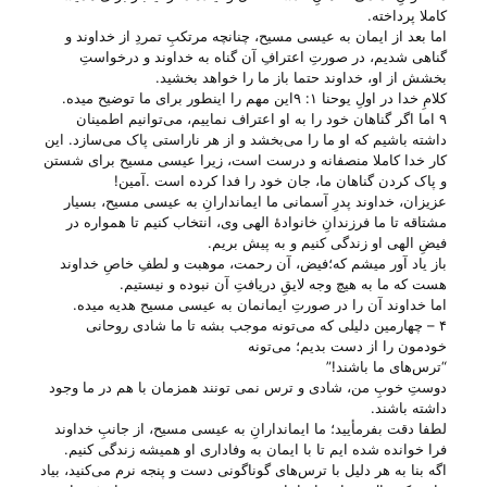
کاملا پرداخته.
اما بعد از ایمان به عیسی مسیح، چنانچه مرتکبِ تمردِ از خداوند و
گناهی شدیم، در صورتِ اعترافِ آن گناه به خداوند و درخواستِ
بخشش از او، خداوند حتما باز ما را خواهد بخشید.
کلامِ خدا در اولِ یوحنا ۱: ۹این مهم را اینطور برای ما توضیح میده.
۹ اما اگر گناهان خود را به او اعتراف نماییم، می‌توانیم اطمینان
داشته باشیم که او ما را می‌بخشد و از هر ناراستی پاک می‌سازد. این
کار خدا کاملا منصفانه و درست است، زیرا عیسی مسیح برای شستن
و پاک کردن گناهان ما، جان خود را فدا کرده است .آمین!
عزیزان، خداوند پدرِ آسمانی ما ایماندارانِ به عیسی مسیح، بسیار
مشتاقه تا ما فرزندانِ خانوادهٔ الهی وی، انتخاب کنیم تا همواره در
فیضِ الهی او زندگی کنیم و به پیش بریم.
باز یاد آور میشم که؛فیض، آن رحمت، موهبت و لطفِ خاصِ خداوند
هست که ما به هیچ وجه لایقِ دریافتِ آن نبوده و نیستیم.
اما خداوند آن را در صورتِ ایمانمان به عیسی مسیح هدیه میده.
۴ – چهارمین دلیلی که می‌‌تونه موجب بشه تا ما شادی روحانی
خودمون را از دست بدیم؛ می‌‌تونه
“ترس‌های ما باشند!”
دوستِ خوبِ من، شادی و ترس نمی تونند همزمان با هم در ما وجود
داشته باشند.
لطفا دقت بفرمأیید؛ ما ایماندارانِ به عیسی مسیح، از جانبِ خداوند
فرا خوانده شده ایم تا با ایمان به وفاداری او همیشه زندگی کنیم.
اگه بنا به هر دلیل با ترس‌های گوناگونی دست و پنجه نرم می‌‌کنید، بیاد