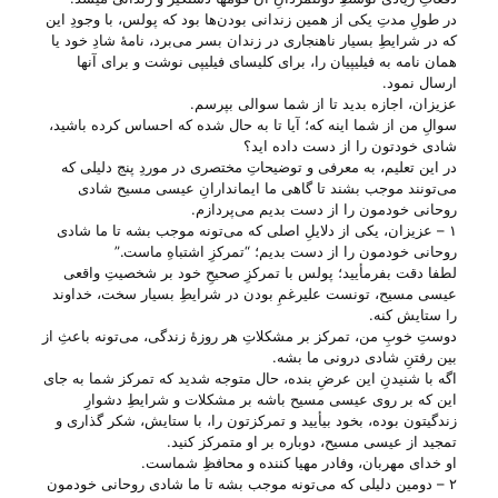
در طولِ مدتِ یکی از همین زندانی بودن‌ها بود که پولس، با وجودِ این
که در شرایطِ بسیار ناهنجاری در زندان بسر می‌‌برد، نامهٔ شادِ خود یا
همان نامه به فیلیپیان را، برای کلیسای فیلیپی نوشت و برای آنها
ارسال نمود.
عزیزان، اجازه بدید تا از شما سوالی بپرسم.
سوالِ من از شما اینه که؛ آیا تا به حال شده که احساس کرده باشید،
شادی خودتون را از دست داده اید؟
در این تعلیم، به معرفی و توضیحاتِ مختصری در موردِ پنج دلیلی که
می‌‌تونند موجب بشند تا گاهی ما ایماندارانِ عیسی مسیح شادی
روحانی خودمون را از دست بدیم می‌‌پردازم.
۱ – عزیزان، یکی از دلایلِ اصلی که می‌‌تونه موجب بشه تا ما شادی
روحانی خودمون را از دست بدیم؛ “تمرکزِ اشتباهِ ماست.”
لطفا دقت بفرمأیید؛ پولس با تمرکزِ صحیحِ خود بر شخصیتِ واقعی
عیسی مسیح، تونست علیرغمِ بودن در شرایطِ بسیار سخت، خداوند
را ستایش کنه.
دوستِ خوبِ من، تمرکز بر مشکلاتِ هر روزهٔ زندگی، می‌‌تونه باعثِ از
بین رفتنِ شادی درونی ما بشه.
اگه با شنیدنِ این عرضِ بنده، حال متوجه شدید که تمرکز شما به جای
این که بر روی عیسی مسیح باشه بر مشکلات و شرایطِ دشوارِ
زندگیتون بوده، بخود بیأیید و تمرکزتون را، با ستایش، شکر گذاری و
تمجید از عیسی مسیح، دوباره بر او متمرکز کنید.
او خدای مهربان، وفادر مهیا کننده و محافظِ شماست.
۲ – دومین دلیلی که می‌‌تونه موجب بشه تا ما شادی روحانی خودمون