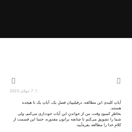
7 جولای 2023
آیاتِ کلیدی این مطالعه، درفیلیپیان فصلِ یک، آیاتِ یک تا هیجده
هستند.
بخاطرِ کمبودِ وقت، من از خواندنِ این آیات خودداری می‌‌کنم، ولی‌
شما را تشویق می‌‌کنم تا چنانچه براتون مقدوره، حتما این قسمت از
کلامِ خدا را مطالعه بفرمأیید.