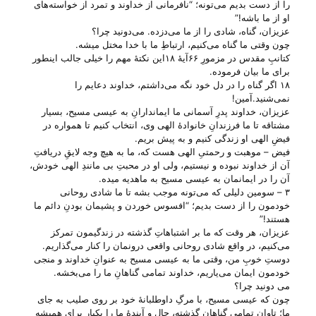
را از دست بدیم می‌‌تونه؛ “نافرمانی از خداوند و تمرد از خواسته‌های
او از ما باشه!”
عزیزان، گناه، شادی را از ما می‌‌دزده. می‌‌دونید چرا؟
چون وقتی ما گناه می‌‌کنیم، ارتباطِ ما با خدا مختل میشه.
کتانبِ مقدس در مزمورِ ۶۶آیهٔ ۱۸این نکتهٔ مهم را خیلی جالب اینطور
برای ما بیان فرموده.
۱۸ اگر گناه را در دل خود نگه می‌داشتم، خداوند دعایم را
نمی‌شنید.آمین!
عزیزان، خداوند پدرِ آسمانی ما ایماندارانِ به عیسی مسیح، بسیار
مشتاقه تا ما فرزندانِ خانوادهٔ الهی وی، انتخاب کنیم تا همواره در
فیضِ الهی او زندگی کنیم و به پیش بریم.
فیض – موهبت و رحمتیِ الهی هست که، ما به هیچ وجه لایقِ دریافتِ
آن از خداوند نبوده و نیستیم، ولی‌ او در محبتِ بی‌ مانندِ الهی خودش،
آن را در ایمانمان به عیسی مسیح به ماهدیه میده.
۳ – سومین دلیلی که می‌‌تونه موجب بشه تا ما شادی روحانی
خودمون را از دست بدیم؛ “افسوس خوردن و پشیمان بودنِ دائم ما
هستند!”
عزیزان، هر وقت که ما بر اشتباهاتِ گذشته در زندگیمون تمرکز
می‌‌کنیم، در واقع شادی روحانی واقعی درونمان را کنار می‌‌گذاریم.
دوستِ خوبِ من، وقتی ما به عیسی مسیح به عنوانِ خداوند و منجی
خودمون ایمان می‌‌یاریم، خداوند تمامی گناهانِ ما را می‌‌بخشه.
می‌ دونید چرا؟
چون که عیسی مسیح، با مرگِ داوطلبانهٔ خود بر روی صلیب به جای
ما؛ تاوانِ تمامی گناهانِ گذشته، حال و آیندهٔ ما را یکبار برای همیشه