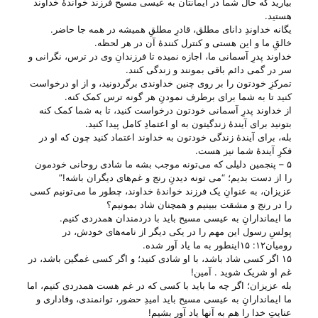
بیارید که حال شما در ایمانتان به عیسی مسیح فرزند خواندهٔ خداوند
هستید.
یگانه خداوندِ دانای مطلق، قادرِ مطلقِ همیشه در همه جا حاضر.
خالقِ ما و این هستی‌ و کنترل کنندهٔ آن در هر لحظه.
خداوند پدرِ آسمانی ما، اجازه نمیده تا فرزندانِ وی در ترس، نگرانی و
سر در گمی دائم باقی بمونند و زندگی کنند.
تمرکزِ خودتون را بر روی چنین خداوندی برگردونید، و از او درخواست
کنید تا به شما برای برطرف نمودنِ هر گونه ترس کمک کنه.
از خداوند پدرِ آسمانی خودتون درخواست کنید، تا به شما کمک کنه
بتونید برای آیندهٔ زندگیتون به او اعتمادِ کامل پیدا کنید.
بله، برای آیندهٔ زندگی خودتون به خداوند اعتماد کنید چون که او در
فکرِ آیندهٔ شما نیز هست.
۵ – پنجمین دلیلی که می‌‌تونه موجب بشه ما شادی روحانی خودمون
را از دست بدیم؛ “می‌ تونه دیدنِ رنج و غم‌های دیگران باشه!”
عزیزان، به عنوانِ یک فرزند خواندهٔ خداوند، چطور ما می‌‌تونیم کسی
را در رنج و مشقت ببینیم و همچنان شاد بمونیم؟
ما ایماندارانِ به عیسی مسیح باید با دردمندان همدردی کنیم.
پولسِ رسول این مهم را در یکی دیگر از نامه‌های خودش، در
رومیان۱۲: ۱۵اینطور به ما یاد آور شده.
۱۵ اگر کسی شاد باشد، با او شادی کنید؛ و اگر کسی غمگین باشد، در
غم او شریک شوید . آمین!
بله عزیزان؛ اگر چه ما باید با کسی که در غم هست همدردی کنیم، اما
ما ایماندارانِ به عیسی مسیح باید امیدِ حضور، توانمندی، وفاداری و
عنایتِ خدا را هم به آنها یاد آور بشیم!