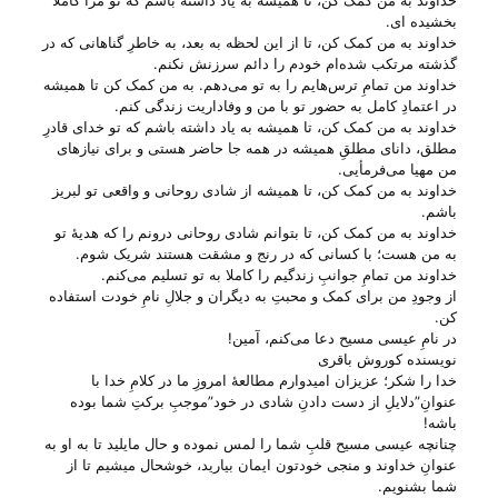
خداوند به من کمک کن، تا همیشه به یاد داشته باشم که تو مرا کاملا
بخشیده ای.
خداوند به من کمک کن، تا از این لحظه به بعد، به خاطرِ گناهانی که در
گذشته مرتکب شده‌ام خودم را دائم سرزنش نکنم.
خداوند من تمامِ ترس‌هایم را به تو می‌‌دهم. به من کمک کن تا همیشه
در اعتمادِ کامل به حضور تو با من و وفاداریت زندگی کنم.
خداوند به من کمک کن، تا همیشه به یاد داشته باشم که تو خدای قادرِ
مطلق، دانای مطلقِ همیشه در همه جا حاضر هستی‌ و برای نیاز‌های
من مهیا می‌‌فرمأیی.
خداوند به من کمک کن، تا همیشه از شادی روحانی و واقعی تو لبریز
باشم.
خداوند به من کمک کن، تا بتوانم شادی روحانی درونم را که هدیهٔ تو
به من هست؛ با کسانی که در رنج و مشقت هستند شریک شوم.
خداوند من تمامِ جوانبِ زندگیم را کاملا به تو تسلیم می‌‌کنم.
از وجودِ من برای کمک و محبتِ به دیگران و جلالِ نامِ خودت استفاده
کن.
در نامِ عیسی مسیح دعا می‌‌کنم، آمین!
نویسنده کوروش باقری
خدا را شکر؛ عزیزان امیدوارم مطالعهٔ امروزِ ما در کلامِ خدا با
عنوانِ”دلایلِ از دست دادنِ شادی در خود”موجبِ برکتِ شما بوده
باشه!
چنانچه عیسی مسیح قلبِ شما را لمس نموده و حال مایلید تا به او به
عنوانِ خداوند و منجی خودتون ایمان بیارید، خوشحال میشیم تا از
شما بشنویم.