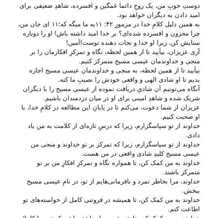
دوستِ خوبِ من، یک روحِ دائما غمگین و افسرده، شاهدِ ضعیفی برای
امید دادن به دیگران خواهد بود.
به همین دلیل کلامِ خدا در مزمورِ ۴۲: ۱۱به ما میگه که؛۱۱ ای جان من،
چرا محزون و افسرده شده‌ای؟ بر خدا امید داشته باش! او را دوباره
ستایش کن، زیرا او خدا و نجات دهنده توست!آمین!
آری عزیزان، بیأیید تا از همین لحظه، نگاه و تمرکزِ افکارمان را بر
منجی و خداوندمان عیسی مسیح متمرکز کنیم.
بیأیید تا از همین لحظه، به منجی و خداوندمان عیسی مسیح اجازه
بدیم تا او شادی الهی و واقعی خودش را نصیبِ ما کنه.
آنگاه می‌‌تونیم آن شادیِ دریافت نموده از عیسی مسیح را با دیگران
شریک شده و شاهدِ امینی برای او در میان دردمندان باشیم.
عزیزان از شما دعوت، می‌‌کنم تا در پایانِ این مطالعه در کلامِ خدا، با
او صحبت کنیم.
خداوند از تو سپاسگزارم، زیرا که درسِ تازه‌ای از کلامت به من یاد
دادی.
خداوند از تو سپاسگزارم، زیرا که تمرکز بر تو خداوند و منجی من
عیسی مسیح کلیدِ شادی واقعی در من هست.
خداوند به من کمک کن، تا همواره نگاه و تمرکزِ افکارِ من بر تو
متمرکز باشند.
خداوند، مرا بخاطر تمرد و نافرمانی‌هایم از تو، در نامِ عیسی مسیح
ببخش.
خداوند به من کمک کن، تا همیشه در فروتنی کامل از خواسته‌های تو
اطاعت کنم.