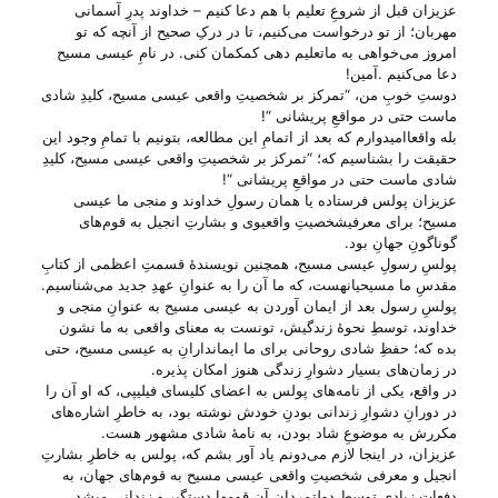
عزیزان قبل از شروعِ تعلیم با هم دعا کنیم – خداوند پدرِ آسمانی
مهربان؛ از تو درخواست می‌‌کنیم، تا در درکِ صحیح از آنچه که تو
امروز می‌‌خواهی به ماتعلیم دهی کمکمان کنی. در نامِ عیسی مسیح
دعا می‌‌کنیم .آمین!
دوستِ خوبِ من، “تمرکز بر شخصیتِ واقعی عیسی مسیح، کلیدِ شادی
ماست حتی در مواقعِ پریشانی “!
بله واقعاامیدوارم که بعد از اتمامِ این مطالعه، بتونیم با تمامِ وجود این
حقیقت را بشناسیم که؛ “تمرکز بر شخصیتِ واقعی عیسی مسیح، کلیدِ
شادی ماست حتی در مواقعِ پریشانی “!
عزیزان پولس فرستاده یا همان رسولِ خداوند و منجی ما عیسی
مسیح؛ برای معرفیشخصیتِ واقعیوی و بشارتِ انجیل به قوم‌های
گوناگونِ جهانِ بود.
پولسِ رسولِ عیسی مسیح، همچنین نویسندهٔ قسمتِ اعظمی از کتابِ
مقدسِ ما مسیحیانهست، که ما آن را به عنوانِ عهدِ جدید می‌‌شناسیم.
پولسِ رسول بعد از ایمان آوردن به عیسی مسیح به عنوانِ منجی و
خداوند، توسطِ نحوهٔ زندگیش، تونست به معنای واقعی به ما نشون
بده که؛ حفظِ شادی روحانی برای ما ایماندارانِ به عیسی مسیح، حتی
در زمان‌های بسیار دشوارِ زندگی هنوز امکان پذیره.
در واقع، یکی از نامه‌های پولس به اعضای کلیسای فیلیپی، که او آن را
در دورانِ دشوارِ زندانی بودنِ خودش نوشته بود، به خاطرِ اشاره‌های
مکررش به موضوعِ شاد بودن، به نامهٔ شادی مشهور هست.
عزیزان، در اینجا لازم می‌‌دونم یاد آور بشم که، پولس به خاطرِ بشارتِ
انجیل و معرفی شخصیتِ واقعی عیسی مسیح به قوم‌های جهان، به
دفعاتِ زیادی توسطِ دولتمردانِ آن قومها دستگیر و زندانی میشد.