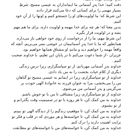
دقت کنید؛ خدا پدرِ آسمانی ما ایماندارانِ به عیسی مسیح، شرطِ
بسیار مهمی را برای کسانی که دعا می‌‌کنند قرار داده.
این شرط که؛ ما اولویت‌های او را جستجو کنیم و اونها را از آنِ خود
کنیم.
بدین معنا که؛ هر چه برای خدا مهمه و اولویت داره، برای ما هم مهم
بشه و در اولویت قرار بگیره.
این شرطِ مهم، ما را از درخواست از روی خود خواهی باز می‌‌داره.
همانطور که ما با خدا پدرِ آسمانیمان در خوشی بسر می‌‌بریم، آنچه که
واقعاً مهمه را خواهیم دید و مانندِ او مشتاقِ همانها خواهیم بود.
عزیزان -از شما دعوت می‌‌کنم تا در پایانِ این تعلیم، با خداوند صحبت
کنیم .
خداوند پدرِ آسمانی مهربانم، از تو سپاسگزارم، زیرا درسِ زندگی
دیگری از کلامِ حیات بخشت را به من یاد دادی.
خداوند از تو سپاسگزارم، زیرا در ایمانم به عیسی مسیح تو گناهانِ
من را می‌‌بخشی، مرا به عنوانِ فرزند به خانوادهٔ الهی خودت بر
می‌‌گزینی و پدرِ آسمانی من می‌‌شوی.
خداوند از تو سپاسگزارم، زیرا مشتاقی تا من با تو خوش باشم.
خداوند به من کمک کن، تا هر روزه با تو در صمیمیت وقت بگذرانم و
از تو بشنوم.
خداوند به من کمک کن، تا موقعیتِ زندگیم را از دیدگاهِ الهی تو ببینم.
خداوند به من کمک کن، تا خواسته‌ها و هر موردی که در قلب و فکر تو
برایت اهمیت دارند را درک کنم.
خداوند به من کمک کن، تا خواسته‌های من با خواسته‌های تو مطابقت