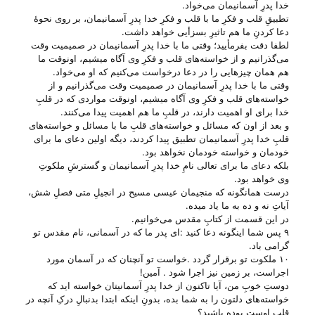
خدا پدرِ آسمانیمان می‌‌خواد.
تطبیقِ قلب و فکرِ ما با قلب و فکرِ خدا پدرِ آسمانیمان، بر روی نحوهٔ
دعا کردنِ ما هم تاثیرِ بسزأیی خواهد داشت.
لطفا دقت بفرمأیید؛ وقتی ما با خدا پدرِ آسمانیمان در صمیمیت وقت
می‌‌گذرانیم و از خواسته‌های قلب و فکرِ وی آگاه میشیم، اونوقت ما
هم همان چیزهایی را در دعا درخواست می‌‌کنیم که او می‌‌خواد.
وقتی ما با خدا پدرِ آسمانیمان در صمیمیت وقت می‌‌گذرانیم و از
خواسته‌های قلب و فکرِ وی آگاه میشیم، اونوقت مواردی که در قلبِ
خدا برای او اهمیت دارند، در قلبِ ما هم اهمیت پیدا می‌‌کنند.
و بعد از اون که مسائل و خواسته‌های قلبِ ما با مسائل و خواسته‌های
قلبِ خدا پدرِ آسمانیمان تطبیق پیدا کردند، دیگه اولین دعای ما برای
خودمان و خواسته خودمان نخواهد بود.
بلکه دعای ما برای تعالی نامِ خدا پدرِ آسمانیمان و گسترشِ ملکوتِ
وی خواهد بود.
درست همانگونه که منجیمان عیسی مسیح در انجیلِ متی فصلِ شش،
آیاتِ نه و ده به ما یاد میده.
در این قسمت از کتابِ مقدس می‌‌خوانیم.
۹ پس شما اینگونه دعا کنید :ای پدر ما که در آسمانی، نام مقدس تو
گرامی باد.
۱۰ ملکوت تو برقرار گردد .خواست تو آنچنان که در آسمان مورد
اجراست، بر زمین نیز اجرا شود . آمین!
دوستِ خوبِ من، آیا تاکنون از خدا پدرِ آسمانیتان خواسته اید که
خواسته‌های دلتون را به شما بده، بدونِ اینکه ابتدا بدنبالِ درکِ آنچه در
قلبِ اوست بوده باشید؟