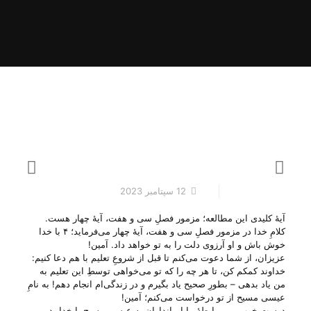
12 سپتامبر 2023
آیهٔ کلیدی این مطالعه؛ مزمور فصلِ سی و هفت، آیهٔ چهار هست.
کلامِ خدا در مزمور فصلِ سی و هفت، آیهٔ چهار می‌‌فرماید؛ ۴ با خدا
خوش باش و او آرزوی دلت را به تو خواهد داد. آمین!
عزیزان، از شما دعوت می‌‌کنم تا قبل از شروعِ تعلیم با هم دعا کنیم:
خداوند کمکم کن، تا هر چه را که تو می‌‌خواهی توسطِ این تعلیم به
من یاد بدهی – بطورِ صحیح یاد بگیرم و در زندگی‌ام انجام دهم! به نامِ
عیسی مسیح از تو درخواست می‌‌کنم؛ آمین!
دوستِ خوبِ من، رابطهٔ ما ایماندارانِ به عیسی مسیح با خدا پدرِ