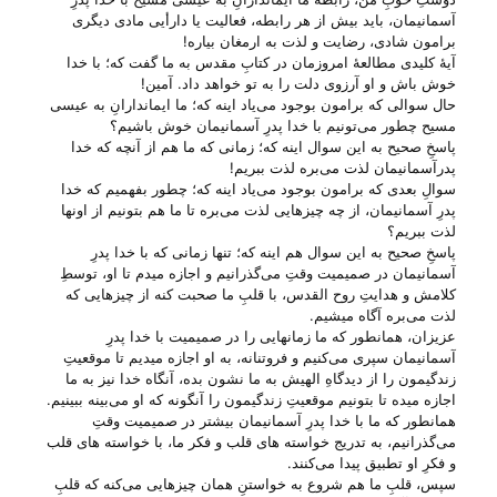
آسمانیمان، باید بیش از هر رابطه، فعالیت یا دارأیی مادی دیگری
برامون شادی، رضایت و لذت به ارمغان بیاره!
آیهٔ کلیدی مطالعهٔ امروزمان در کتابِ مقدس به ما گفت که؛ با خدا
خوش باش و او آرزوی دلت را به تو خواهد داد. آمین!
حال سوالی که برامون بوجود می‌‌یاد اینه که؛ ما ایماندارانِ به عیسی
مسیح چطور می‌‌تونیم با خدا پدرِ آسمانیمان خوش باشیم؟
پاسخِ صحیح به این سوال اینه که؛ زمانی که ما هم از آنچه که خدا
پدرآسمانیمان لذت می‌‌بره لذت ببریم!
سوالِ بعدی که برامون بوجود می‌‌یاد اینه که؛ چطور بفهمیم که خدا
پدرِ آسمانیمان، از چه چیزهایی لذت می‌‌بره تا ما هم بتونیم از اونها
لذت ببریم؟
پاسخِ صحیح به این سوال هم اینه که؛ تنها زمانی که با خدا پدرِ
آسمانیمان در صمیمیت وقتِ می‌‌گذرانیم و اجازه میدم تا او، توسطِ
کلامش و هدایتِ روح القدس، با قلبِ ما صحبت کنه از چیزهایی که
لذت می‌‌بره آگاه میشیم.
عزیزان، همانطور که ما زمانهایی را در صمیمیت با خدا پدرِ
آسمانیمان سپری می‌‌کنیم و فروتنانه، به او اجازه میدیم تا موقعیتِ
زندگیمون را از دیدگاهِ الهیش به ما نشون بده، آنگاه خدا نیز به ما
اجازه میده تا بتونیم موقعیتِ زندگیمون را آنگونه که او می‌‌بینه ببینیم.
همانطور که ما با خدا پدرِ آسمانیمان بیشتر در صمیمیت وقتِ
می‌‌گذرانیم، به تدریج خواسته های قلب و فکر ما، با خواسته های قلب
و فکرِ او تطبیق پیدا می‌‌کنند.
سپس، قلبِ ما هم شروع به خواستنِ همان چیزهایی می‌‌کنه که قلبِ